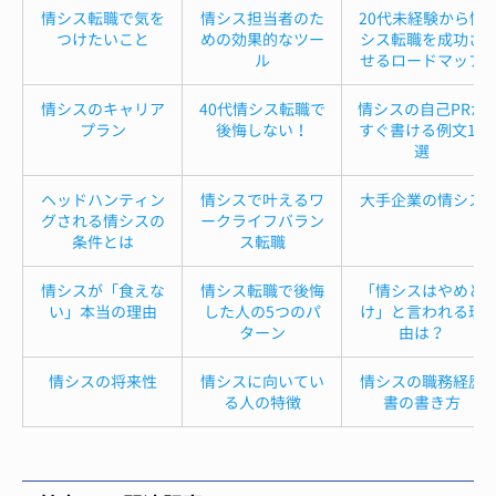
情シス転職で気を
情シス担当者のた
20代未経験から情
つけたいこと
めの効果的なツー
シス転職を成功さ
ル
せるロードマップ
情シスのキャリア
40代情シス転職で
情シスの自己PRが
プラン
後悔しない！
すぐ書ける例文12
選
ヘッドハンティン
情シスで叶えるワ
大手企業の情シス
グされる情シスの
ークライフバラン
条件とは
ス転職
情シスが「食えな
情シス転職で後悔
「情シスはやめと
い」本当の理由
した人の5つのパ
け」と言われる理
ターン
由は？
情シスの将来性
情シスに向いてい
情シスの職務経歴
る人の特徴
書の書き方