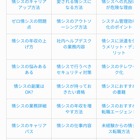
情シスのキャリア
愛される情シスに
情シスへの丸投げ
アップ方法
なる方法
が危険な理由
ゼロ情シスの問題
情シスのアウトソ
システム管理効率
点
ーシング方法
化のポイント
情シスの年収の上
社内ヘルプデスク
情シスに派遣を使
げ方
の業務内容
うメリット・デメ
リット
情シスの悩みある
情シスで行うべき
情シスのテレワー
ある
セキュリティ対策
ク化
情シスの副業は
情シスが持ってお
情シスにおすすめ
OK?
きたい資格
の書籍
情シスの業務詳細
情シスの年収を増
情シスのおすすめ
やす方法
転職エージェント
情シスのキャリア
情シスの仕事内容
未経験からの情シ
パス
ス転職方法