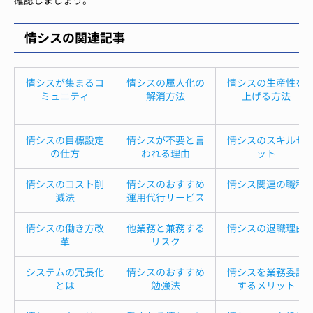
確認しましょう。
情シスの関連記事
情シスが集まるコ
情シスの属人化の
情シスの生産性を
ミュニティ
解消方法
上げる方法
情シスの目標設定
情シスが不要と言
情シスのスキルセ
の仕方
われる理由
ット
情シスのコスト削
情シスのおすすめ
情シス関連の職種
減法
運用代行サービス
情シスの働き方改
他業務と兼務する
情シスの退職理由
革
リスク
システムの冗長化
情シスのおすすめ
情シスを業務委託
とは
勉強法
するメリット