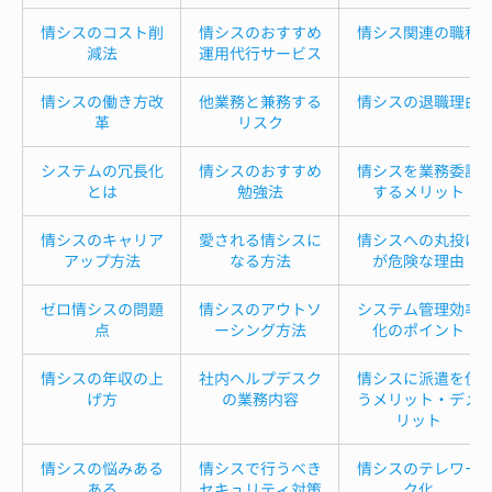
情シスのコスト削
情シスのおすすめ
情シス関連の職種
減法
運用代行サービス
情シスの働き方改
他業務と兼務する
情シスの退職理由
革
リスク
システムの冗長化
情シスのおすすめ
情シスを業務委託
とは
勉強法
するメリット
情シスのキャリア
愛される情シスに
情シスへの丸投げ
アップ方法
なる方法
が危険な理由
ゼロ情シスの問題
情シスのアウトソ
システム管理効率
点
ーシング方法
化のポイント
情シスの年収の上
社内ヘルプデスク
情シスに派遣を使
げ方
の業務内容
うメリット・デメ
リット
情シスの悩みある
情シスで行うべき
情シスのテレワー
ある
セキュリティ対策
ク化