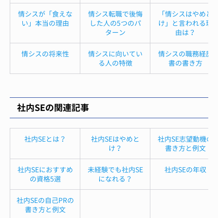
情シスが「食えな
情シス転職で後悔
「情シスはやめと
い」本当の理由
した人の5つのパ
け」と言われる理
ターン
由は？
情シスの将来性
情シスに向いてい
情シスの職務経歴
る人の特徴
書の書き方
社内SEの関連記事
社内SEとは？
社内SEはやめと
社内SE志望動機の
け？
書き方と例文
社内SEにおすすめ
未経験でも社内SE
社内SEの年収
の資格5選
になれる？
社内SEの自己PRの
書き方と例文