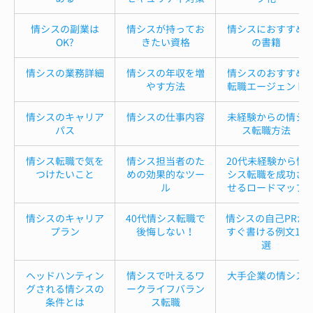
情シスの副業は
情シスが持ってお
情シスにおすすめ
OK?
きたい資格
の書籍
情シスの業務詳細
情シスの年収を増
情シスのおすすめ
やす方法
転職エージェント
情シスのキャリア
情シスの仕事内容
未経験からの情シ
パス
ス転職方法
情シス転職で気を
情シス担当者のた
20代未経験から情
つけたいこと
めの効果的なツー
シス転職を成功さ
ル
せるロードマップ
情シスのキャリア
40代情シス転職で
情シスの自己PRが
プラン
後悔しない！
すぐ書ける例文12
選
ヘッドハンティン
情シスで叶えるワ
大手企業の情シス
グされる情シスの
ークライフバラン
条件とは
ス転職