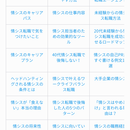
情シスのキャリア
情シスの仕事内容
未経験からの情シ
パス
ス転職方法
情シス転職で気を
情シス担当者のた
20代未経験から情
つけたいこと
めの効果的なツー
シス転職を成功さ
ル
せるロードマップ
情シスのキャリア
40代情シス転職で
情シスの自己PRが
プラン
後悔しない！
すぐ書ける例文12
選
ヘッドハンティン
情シスで叶えるワ
大手企業の情シス
グされる情シスの
ークライフバラン
条件とは
ス転職
情シスが「食えな
情シス転職で後悔
「情シスはやめと
い」本当の理由
した人の5つのパ
け」と言われる理
ターン
由は？
情シスの将来性
情シスに向いてい
情シスの職務経歴