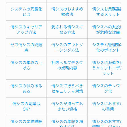
システムの冗長化
情シスのおすすめ
情シスを業務委託
とは
勉強法
するメリット
情シスのキャリア
愛される情シスに
情シスへの丸投げ
アップ方法
なる方法
が危険な理由
ゼロ情シスの問題
情シスのアウトソ
システム管理効率
点
ーシング方法
化のポイント
情シスの年収の上
社内ヘルプデスク
情シスに派遣を使
げ方
の業務内容
うメリット・デメ
リット
情シスの悩みある
情シスで行うべき
情シスのテレワー
ある
セキュリティ対策
ク化
情シスの副業は
情シスが持ってお
情シスにおすすめ
OK?
きたい資格
の書籍
情シスの業務詳細
情シスの年収を増
情シスのおすすめ
やす方法
転職エージェント