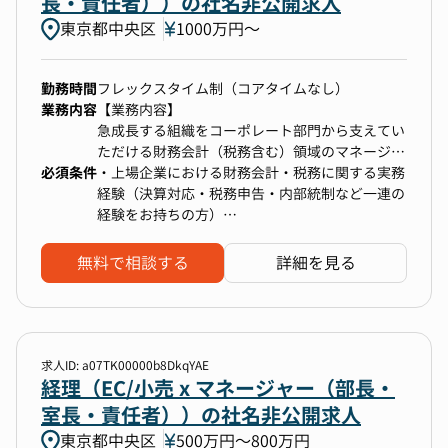
長・責任者））の社名非公開求人
その連結決算業務拡大のチャンスがあるポジショ
・AI・LLMなど新技術の活用による業務効率化
東京都中央区
1000万円〜
ンです。
【具体的な業務】
・事業部の申請や処理の自動化
よりご経験の幅を拡げていきたい・将来的に経営
・国際会計基準対応業務
・経理データを活用した管理会計の高度化
の視座を持ち経理業務を極めていきたい方のご挑
・決算業務全般(月次/四半期/年次等）
・会計データの社内OPEN
勤務時間
フレックスタイム制（コアタイムなし）
戦をお待ちしております！
・会計監査・税務申告対応
・数字に基づいた意思決定や行動ができる企業組
業務内容
【業務内容】
・税務・会計戦略の立案と実行
織作り
急成長する組織をコーポレート部門から支えてい
・有価証券報告書等の作成
・経理に関する問い合わせゼロ など
ただける財務会計（税務含む）領域のマネージャ
▼具体的な業務内容
・業務フローの改善、適正化
※まずは、ご経験に合わせて業務をお任せしま
必須条件
ーを募集しています。財務会計体制の構築・強化
・上場企業における財務会計・税務に関する実務
・連結決算に関する業務全般
す。
を担う重要なポジションです。財務会計に関する
経験（決算対応・税務申告・内部統制など一連の
・短信・有価証券報告書等の開示業務
幅広い業務をリードし、経営・事業の成長を後押
経験をお持ちの方）
・監査法人対応
使用ツール等
ししていただきます。
・マネジメントもしくはリーダー経験
・単体決算（別チームにて実施）のレビュー
・Google Apps（Google Workspace）：Gmail、
【仕事・事業における魅力】
・会計知識（J-GAAPやIFRSなどの理解）
・資金管理、振込業務
無料で相談する
詳細を見る
カレンダー、Meet、Chat等
規模的にはまだ成長フェーズにあるため、特定の
・税務知識（法人税、消費税など）および関連法
・Google Office（Excel、Word、PowerPoint）
科目、作業に専任ではなく、会社、連結グループ
・月次・四半期・年次決算業務の統括
規の理解
・その他 業務効率化ツールなど
の全体を見ることができます。
・財務諸表の作成および開示書類の作成・レビュ
・多様なステークホルダーを巻き込むプロジェク
▼従事すべき業務の変更の範囲
※会社単位での決算作成に対して担当者ごとに責
ー
トマネジメントスキル
・入社後2,3年間は当業務に従事いただく想定で
任をもつことができ、幅広い業務に対してメイン
・法人税・消費税など税務申告業務全般、税務調
・日本語にてコミュニケーションが可能なこと／
す。その後はご本人の適性により、当社業務全般
求人ID: a07TK00000b8DkqYAE
【キャリアプラン・本求人の魅力】
担当として関与することができます。
査対応
Native-like fluency in Japanese
経理（EC/小売 x マネージャー（部長・
に変更の可能性があります。
当社は2017年に東証一部へ市場替えし、2022年4
・監査法人や税理士法人との折衝・連携
室長・責任者））の社名非公開求人
月からはプライム市場に属しています。
・会計基準・税務に則した内部統制の構築と運用
東京都中央区
500万円〜800万円
・多様な会計論点の経験
・キャッシュフロー管理・資金繰り計画の策定・