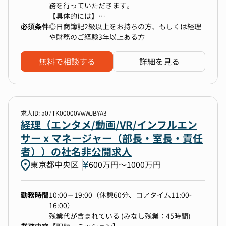
willを踏まえ、幅広い業務に携わっていただくこ
務を行っていただきます。
効率的な業務環境を構築することで、ルーティン
振込業務、単体決算レビューをご担当いただき、
とが可能です。
【具体的には】
業務の自動化を進めながら戦略的業務に注力でき
その後、連結決算業務、開示業務を円滑に遂行で
社員から広くアイデアを募り、全員で実現してい
特に、管理会計領域については執行役員に直接レ
必須条件
・月次決算、四半期決算、期末決算など経理全般
◎日商簿記2級以上をお持ちの方、もしくは経理
る点も魅力です。成長環境と最新技術の両方を享
きるようなご活躍を期待しています。
く『全員参加型経営』が浸透しており、働き方改
ポートする機会もあり、事業に関する深いディス
・法人税、消費税、地方税、外形標準課税など税
や財務のご経験3年以上ある方
受しながら、経営と組織をリードする貴重な経験
その後はご希望に応じて、リーダーやマネージャ
革、地域活性化、気候変動対策など持続可能性を
カッションを行うことで、経理業務にとどまらな
務全般
を積むことができます。
ー等のマネジメント方面や、
高める様々な活動に取り組んでいます。令和2年
いご経験を積んでいただくことができます。
・独自の管理会計を用いた業績管理
経理スペシャリストとしてのキャリア探求など、
無料で相談する
詳細を見る
度の総務省「テレワーク先駆者百選」にも選定さ
また、生成AIやSaaSサービスの活用を積極的に推
・予算策定と予実分析業務
ご志向に応じて多様なキャリアの可能性がありま
れ、全カンパニー、全職種でのテレワークが普及
進し、業務プロセスの改善を進めており、業務プ
・業務効率化の改善検討（システム導入など）
■使用ツール（共通）
す。
しております。
ロセス改善やサービス導入をリードいただける場
コミュニケーション・コラボレーション
合もございます。
Google Meet, Zoom, Slack, Miro, Notion
【配属先の編成】
ドキュメント・ワーク環境
※将来的には、会社が成長していく中で新たに生
求人ID: a07TK00000VwWJBYA3
現在は15名のチームです。大手監査法人で勤務経
経理（エンタメ/動画/VR/インフルエン
Google Workspace
まれる様々な役割、
●AIやLLMの活用など、経理の“未来”をリード
験のある会計士や、知識・経験が豊富な税理士も
AIツール
他のコーポレート部門や事業サイドのミドル部門
サー x マネージャー（部長・室長・責任
医師・医療従事者向けプラットフォーム企業では
在籍しています。
生成AIツール
への異動も、会社の状況やご志向次第で検討可能
者））の社名非公開求人
AI・LLMを活用した業務効率化・高度化を全社で
■使用ツール（その他）
です。
推進中。経理領域でもその活用を本格化していき
東京都中央区
【キャリアビジョン】
600万円〜1000万円
MoneyForward クラウド会計Plus
ます。会計知識とテクノロジーの架け橋となって
現在の当社の売上は140億円程ですが、将来的に
いただける方を歓迎します。
数百億円の規模にまで成長させていきます。その
勤務時間
10:00－19:00（休憩60分、コアタイム11:00-
ために必要な業務を整備し、着実に組織を拡張し
16:00）
ていくことが重要となります。
【本ポジションに期待すること】
残業代が含まれている (みなし残業：45時間)
入社後は既存メンバーが分担している業務を横断
業務フローの改善などを通じた効率化・有効化を