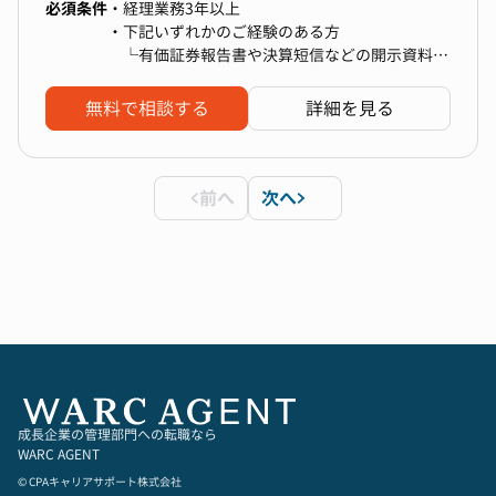
必須条件
ケールしております。T2D3に沿って事業が推進
・経理業務3年以上
及び提案
され、IPO準備期間に入り、経理体制強化のため
・下記いずれかのご経験のある方
・原価管理、管理会計の運用及び実施
経理マネージャーをお迎えすることとなりまし
└有価証券報告書や決算短信などの開示資料の
・税務
た。
作成経験
-税効果会計
└会計監査対応のご経験
無料で相談する
詳細を見る
-法人税、地方税、消費税（※顧問税理士が作成
経理マネージャーとして、経理チームをマネジメ
└会計システム等の導入または改善経験
する書類のチェック）
ントするだけでなく、プレーイングマネージャー
└日商簿記１級または税理士試験 簿記論＋財
-法定調書、償却資産税、事業所税【ポジション
として実務にも携わり、スピード感を持った対応
務諸表論合格
の魅力】
と積極的な改善提案で、現状を変えていくリーダ
前へ
次へ
ーシップを発揮していただきます。
【やりがい・魅力】
また、IPO準備から上場後のM＆A戦略など、多岐
・業界自体が大きく成長するため、急拡大と体制
にわたる業務を担っていただき、会社の経営基盤
構築を両立させる醍醐味
を支える重要な役割となります。
・裁量を持って、管理会計や内部統制、組織を構
築できる面白さ
【具体的な業務内容】
・ToB向けビジネスとToC向けビジネスが両輪と
・日々の経理業務および経理部門強化
なっているため、複雑な一方でのやりがい
・月次、四半期、年度決算対応（6月決算）
・Web3.0、メタバースといった今後伸びていく
・税務対応 (顧問税理士との連携)
バーチャル業界での事業展開
・他部門を巻き込んだオペレーション改善
成長企業の管理部門への転職なら
・IPO準備対応 (内部統制、J-SOX対応、監査法
WARC AGENT
【使用ツール】
人対応、開示資料の作成など)
会計ソフト：クラウド会計ソフト
© CPAキャリアサポート株式会社