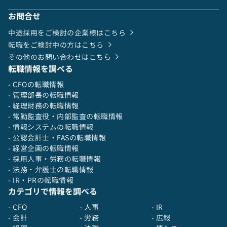
・上場後の経理体制の構築
コミュニケーション：
・上場後の開示業務（計算書類、有価証券報告書
Google Workspace
お問合せ
等の作成など）
Slack
・その他、コーポレートガバナンス強化・プロジ
中途採用をご検討の企業様はこちら
Notion
ェクト推進
転職をご検討中の方はこちら
決算期：6月
その他のお問い合わせはこちら
会計ソフト：クラウド会計ソフト企業会計
転職情報を調べる
- CFOの転職情報
【会社概要】
- 管理部長の転職情報
2018年創業以来、電力需要家目線でのエネルギ
- 経理財務の転職情報
ー調達の最適化を推進するスタートアップです。
- 常勤監査役・内部監査の転職情報
主力プロダクトである法人向け電力リバースオー
- 情報システムの転職情報
クションをはじめ、環境価値取引サービスや、太
- 公認会計士・FASの転職情報
陽光発電設備導入のシステム選定支援サービスを
- 経営企画の転職情報
開発しています。テクノロジーとコンサルティン
- 採用人事・労務の転職情報
グを組み合わせた独自のソリューション提供が特
- 法務・弁護士の転職情報
徴です。
- IR・PRの転職情報
法人向け電力リバースオークションサービスの取
カテゴリで情報を調べる
扱総額も900億円を突破するほどの急成長を遂げ
ています。
- CFO
- 人事
- IR
- 会計
- 労務
- 広報
エネルギーはすべての産業の潤滑油です。今後の