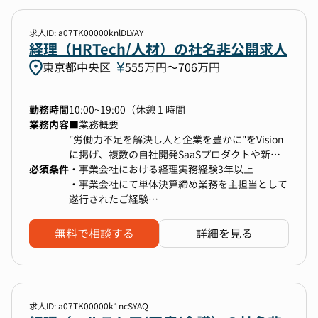
基づいた洞察の提供
ルーティンワークにとどまらず、課題発見・改善
予算編成プロセスの補助、予実対比分析資料の作
提案を主体的に行いたい方。
求人ID: a07TK00000knlDLYAY
成
急成長するスタートアップならではのスピード感
経理（HRTech/人材）の社名非公開求人
部門別損益の計算
と裁量の中で、自ら手を動かし、時に周囲を巻き
3.業務改善・内部統制
東京都中央区
555万円〜706万円
込んで組織を前に進められる方をお迎えしたいと
既存業務フローの課題特定と改善提案、業務の標
考えています。
準化・自動化推進
勤務時間
10:00~19:00（休憩 1 時間
マニュアル作成・更新、ペーパーレス化推進
業務内容
■業務概要
J-SOX対応などの内部統制プロセスの補助
▼具体的な業務内容
"労働力不足を解決し人と企業を豊かに"をVision
4.経理・財務補助・税務補助
経理財務の下記業務をご担当いただきます。
に掲げ、複数の自社開発SaaSプロダクトや新規
日々の入出金管理、資金繰りの安定化、銀行口座
・顧客への請求書発行
必須条件
事業により
・事業会社における経理実務経験3年以上
残高の調整
・顧客から債権回収したかどうかのチェック
直近5年間の平均売上成長率約122％、年間売上
・事業会社にて単体決算締め業務を主担当として
売掛金・買掛金等の管理
・小口現預金管理、引き出し
高約67億円を誇るグロース市場上場企業にて
遂行されたご経験
法人税・消費税・事業所税などの申告に係る基礎
・コーポレートカード管理
連結決算業務にご挑戦いただけるポジションで
・大卒または会計系の専門学校のご卒業
資料作成、税理士との連携
・取引先反社チェック、与信管理
す。
固定資産台帳管理、償却資産税申告対応
無料で相談する
詳細を見る
・銀行への振込データ作成
5.経理メンバーのマネジメント
・日次資金繰り表作成
・月次予決算業務
2024年3月期決算にて5年におよぶ中期経営計画
・決算書一次レビュー
を達成するなど急成長を続けるうるるですが、
【本ポジションの魅力】
・監査法人対応
今後のさらなる成長を見据え、既存事業のストレ
・事業成長の基盤づくりをリード：第二創業期と
求人ID: a07TK00000k1ncSYAQ
・業務フロー改善、効率化