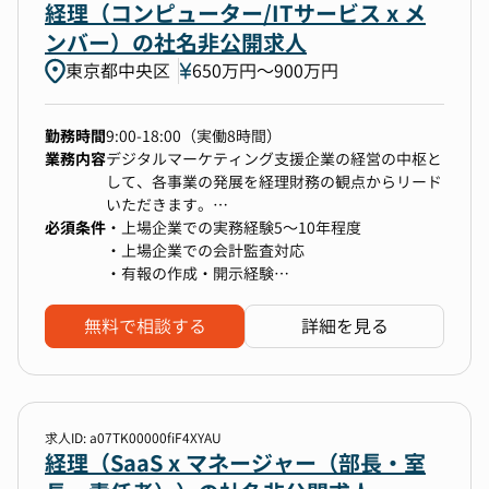
経理（コンピューター/ITサービス x メ
・業務ツール：Bizstation、クラウド会計ソフト
企業、バクラク
ンバー）の社名非公開求人
通常業務と並行し、中長期的なスケールアップを
【業務内容】
見越した連結決算や開示業務の業務効率化や正確
東京都中央区
650万円〜900万円
私たちは今、“次のステージ”へと進化する「第二
性の向上や、専門性の向上にも取り組んでいま
創業期」に突入しています。
す。
このフェーズを共に推進するため、一般的な経理
勤務時間
9:00-18:00（実働8時間）
業務を担いながら、AIやLLMなどのテクノロジー
業務内容
デジタルマーケティング支援企業の経営の中枢と
を活用し、業務の効率化や高度化まで牽引してく
■ご入社後の流れ
して、各事業の発展を経理財務の観点からリード
ださる仲間を募集します。
まずは連結決算業務・開示業務にコミットいただ
いただきます。
ベンチャー志向をお持ちで、日々進化する組織・
き、年間の一通りの流れを掴んでいただ、
必須条件
本ポジションでは、各カンパニー含む会社のメイ
・上場企業での実務経験5〜10年程度
業務に柔軟に向き合える方、経理の未来を一緒に
財務課のコアメンバーとして連結決算業務を推進
ン経理担当としてご活躍頂く事を想定していま
・上場企業での会計監査対応
つくっていきたい方を歓迎します。
できる状態を目指していただきます。
す。会計/財務/税務の視点から利益・資金効率を
・有報の作成・開示経験
その後はプロジェクト推進や監査法人対応など、
最大化させ、企業価値（経営 × 組織 × 事業）の
・決算業務全般（月次/四半期/年次）
ご希望やご志向に応じて幅を拡げていっていただ
成長を継続的に加速させることがミッションで
・WordやExcel、PowerPointなどを用いたビジ
無料で相談する
詳細を見る
■想定業務イメージ
きたいと考えています。
す。
ネス文書作成スキル
・月次・年次決算業務（医師・医療従事者向けプ
（一般的な関数、ピボット等含む）
ラットフォーム企業単体・グループ会社）
・簿記２級
・開示資料の作成（決算短信、有価証券報告書
■こんな方におすすめ
新しい業務フローの構築/効率化をはじめ、決ま
等）
上場企業ならではの連結決算業務を一通り経験す
りきった会計税務の業務だけではなく、幅広い業
求人ID: a07TK00000fiF4XYAU
・経理業務のフロー整備・運用
ることができ、
務をお任せしていく予定です。
経理（SaaS x マネージャー（部長・室
・税理士・監査法人対応
さらにM＆Aなど事業拡大フェーズ企業だからこ
・会計システムやSaaSツールの導入・改善