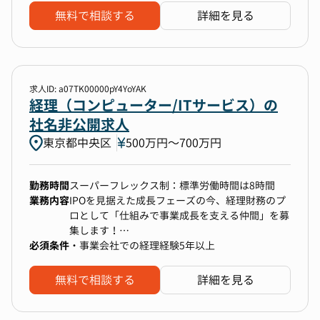
は経営企画を兼務しており、経営層との距離が近
可能です！
無料で相談する
詳細を見る
い環境です。
【ミッション】
日々の正確な取引記録・管理を通じて、会社の財
求人ID: a07TK00000pY4YoYAK
政状態をタイムリーかつ正確に把握し、経営陣が
経理（コンピューター/ITサービス）の
データに基づいた迅速な意思決定を行えるよう貢
社名非公開求人
献すること。事業の健全な成長を、データと仕組
東京都中央区
500万円〜700万円
みの両面から支えます。
勤務時間
スーパーフレックス制：標準労働時間は8時間
【担当業務】
業務内容
IPOを見据えた成長フェーズの今、経理財務のプ
1.決算業務（月次・年次）
ロとして「仕組みで事業成長を支える仲間」を募
月次決算の締め処理、試算表の作成
集します！
四半期・年次決算整理仕訳の実施・補助、財務諸
必須条件
単に「お金の流れを正確に処理する」だけでな
・事業会社での経理経験5年以上
表の作成
く、試算表の作成、業務フロー改善、社内規定の
決算スケジュール管理、連結決算パッケージ作成
整備を通じて、数字と仕組みの両面から会社の成
無料で相談する
詳細を見る
補助、会計監査対応補助
長に貢献できる方 を求めています。
2.管理会計
財務諸表などの数値を用いた経営分析、データに