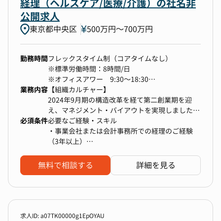
ッチ成長に加えM＆Aや新規事業への積極投資な
経理（ヘルスケア/医療/介護）の社名非
いうダイナミックな時期に、事業成長を推進する
・予実分析
ど
ための経理基盤づくりに深く関与できます。
公開求人
・銀行対応
アグレッシブな変革を続けていく企業フェーズで
・幅広い経理経験：月次・年次決算から予算策
・投資家対応（説明資料作成・データ格納など）
東京都中央区
500万円〜700万円
ございます。
定、税務、資金管理、そして管理会計・業務改善
まで、経理領域全般を一気通貫で経験できます。
・経営層との連携：単なる数値集計に留まらず、
勤務時間
フレックスタイム制（コアタイムなし）
▼本ポジションの魅力
経理・財務領域についても、今後さらなる改善・
経営層と同じ視点で分析・提言を行う機会が多
※標準労働時間：8時間/日
・IPOに向けた体制構築を経験することができま
進化を目指していく方針を掲げており、
く、早期に「ビジネスを動かす分析力」を身に付
※オフィスアワー 9:30～18:30
す
「経理パーソンとして広く深くキャリアを構築し
けることが可能です。
業務内容
※エンジニア・デザイナーは裁量労働制
【組織カルチャー】
・スタートアップならではのスピード感の中で、
ていきたい」という挑戦マインドや、
・迅速な意思決定：経営層との距離が近く、提案
2024年9月期の構造改革を経て第二創業期を迎
業務改善や仕組みづくりにも主体的に関わること
「様々な課題に対して、自ら主体的に改善策を考
から施策実行までのスピード感があります。
え、マネジメント・バイアウトを実現しました。
ができます
え実行していきたい」といった改善マインドをお
必須条件
この過程を経て、革新的な組織カルチャーを新た
必要なご経験・スキル
・リモートワーク（週2日程度）やフルフレック
持ちの方を募集いたします！
に創り上げていくためにAIファーストカンパニー
・事業会社または会計事務所での経理のご経験
スなど柔軟な働き方が可能です
を掲げています。18万人以上の医師会員基盤と製
（3年以上）
※週2日以上の出社を必須としています
薬企業・医療機関との強固な顧客基盤を持つ一
上記に加え、以下いずれかのご経験をお持ちの方
お任せしたいミッション
方、新規事業開発にも積極的に取り組んでいま
・決算業務（年次もしくは月次決算）の経験また
無料で相談する
詳細を見る
■【チームのミッション
す。特に生成AI・LLMを活用した医療課題の解決
はそれに準ずる知識をお持ちの方（取り纏めでは
▼利用ツール
財務課では主に、連結決算業務、短信・有価証券
に注力し、既存事業の革新や新規事業展開を推
なく、一部担当でも可）
・プロジェクト管理：Notion
報告書等の開示業務、監査法人対応、単体決算レ
進。不確実性を機会と捉え、自律的に変革をリー
・開示資料作成経験もしくはそれに準ずる経験を
・ドキュメントツール：Notion, Google
ビュー、資金管理・振込業務等をメインで担当し
ドできる人材に、成長と挑戦の場を提供していま
お持ちの方
Workspace
ています。
す。
・コミュニケーション：Slack, Google Meet
求人ID: a07TK00000g1EpOYAU