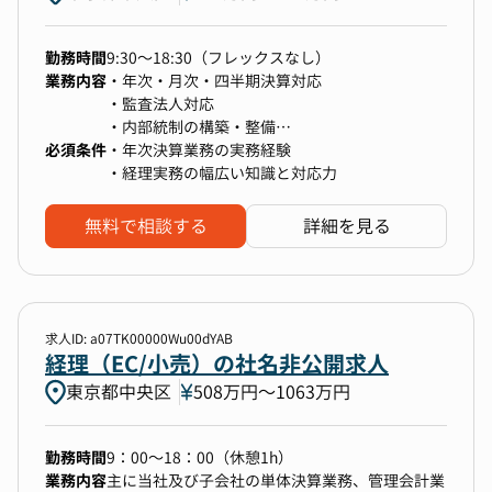
■スキル・経験
新規事業の進出、M＆Aにも積極的であるため、
モニタリング
能力に応じて会計監査や税務申告対応、有価証券
連結・企業結合や資本会計など色々な会計論点の
・組織の成長に伴う財務会計プロセス・システム
報告書作成等の業務もお任せ致します。また、新
勤務時間
9:30～18:30（フレックスなし）
経験を得ることができます。
の整備・改善
上場会社としての連結決算や開示業務、監査法人
しい業務フローの構築/効率化など部署内でのジ
業務内容
・年次・月次・四半期決算対応
・経理業務（財務会計）にとらわれない経験
・経営層・各部門への財務報告・アドバイスおよ
対応に携わり、より広い専門知識を高めることが
ョブローテーションもあり、上場企業の経理担当
・監査法人対応
体制構築（いわゆる経理業務（財務会計）のみな
び経営課題の抽出・解決推進
できます。
者として幅広い業務経験を積むことが可能です。
・内部統制の構築・整備
らず、管理会計、業務プロセスの内部統制構築
・その他財務会計領域で必要となる業務全般
特性の異なる複数の子会社・事業を保有している
ワークライフバランスも重視しているため、忙し
必須条件
・将来的な経理チームの構築（プレイングマネー
・年次決算業務の実務経験
等）にも直接携わることができます。
ため、会計・財務フローの構築に広く携わること
い環境ながらも１か月の残業時間は繁忙期でも10
ジャーからのスタート）
・経理実務の幅広い知識と対応力
・第二創業期ならではの裁量とスピード感
ができます。
時間前後となっています。
成長中の事業・組織を支える経理チームの一員と
【ポジションの魅力】
M＆Aを積極的に推進する戦略により、PMI（経営
して、仕組みづくりや改善提案に積極的に関わる
無料で相談する
詳細を見る
FinTech/SaaS開発企業は日本最速級でARR100億
統合プロセス）に関与することも可能です。
ことができます。経理としてのキャリアを広げた
円の達成を目指す急成長SaaS企業です。経理部
■環境
-----仕事と子育てを両立しやすい環境です-----
い方に最適な環境です。
門の責任者候補として財務会計領域全体を統括
・医療という“社会的意義の高い領域”を支えるや
し、年次・月次決算や税務業務に加え、上場準備
りがい
や内部統制・会計基盤の整備に携わっていただき
M＆Aや新規事業創出等、変化が大きい環境のた
デジタルマーケティング支援企業では
「医師を支援することは、医療を支援するこ
求人ID: a07TK00000Wu00dYAB
ます。財務戦略や資金計画に深く関与でき、企業
め幅広く経験を積むことが可能です。
「MEMBERSHIPで働き方を変え、心豊かなキャ
経理（EC/小売）の社名非公開求人
と。」医療現場と社会を支える事業の成長を、経
成長に直結する意思決定へ影響を与えられる裁量
コミュニケーションが活発でチームで連携して仕
リアを創る」というコンセプトを掲げ、女性も男
理という立場から支えていただけます。
の大きなポジションです。
東京都中央区
508万円〜1063万円
事をすることが可能です。
性も等しく活躍する会社、育児・介護がしやすい
現時点のチームは公認会計士を含む4名で構成さ
チーム内、社内で発信がしやすく、新たな手法に
会社、将来に安心できる会社、高い技能スキルを
れており、マネジメントだけでなく採用や育成を
トライしやすい環境です。
尊重しその向上を支援する会社を目指していま
【キャリアにおける魅力】
勤務時間
9：00～18：00（休憩1h）
通じてさらに強い組織づくりを主導できます。さ
■キャリアパス
す。
経理業務のみならず、ご本人のキャリアにおける
業務内容
主に当社及び子会社の単体決算業務、管理会計業
らに自社プロダクト「バクラク」やAIを活用して
まずは財務課のコアメンバーとして、資金管理・