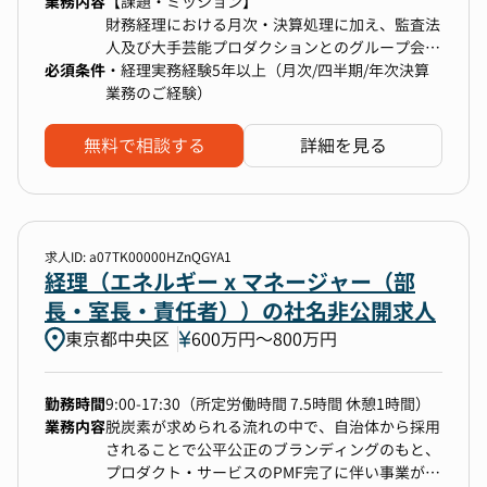
業務内容
【課題・ミッション】
的に把握した上で管理・調整するなど、マネジメ
推進していただきます。
財務経理における月次・決算処理に加え、監査法
ント業務にも従事していただくことを期待してい
また、特定の経理処理などについて主体的に検討
人及び大手芸能プロダクションとのグループ会計
ます。
いただくなど、ご自身の経理スキルに応じた少し
必須条件
連携対応を中心とし、ハンズオンで通常業務を行
・経理実務経験5年以上（月次/四半期/年次決算
背伸びをした業務をお任せする想定でおります。
いながら日々の業務改善や仕組み化に携わり実務
業務のご経験）
【入社後のイメージ】
業務を統括していただきます。CFOはファイナン
入社後2週間程度、座学や各部署をまわり、当社
スや経営レイヤーのコーポレートの業務に専念す
のビジネスモデル、マインド、商品、風土に触れ
無料で相談する
詳細を見る
【所属組織の体制】
る形で、分担していただきます。
知識をつけていきます。
経理部は下記のような体制です。
経理財務以外の部門の業務も横断的に見学でき、
部長（執行役員が兼務）以下、メンバー4名（直
将来的なキャリアパスとしては、経理財務部門の
全体像を掴めるのがポイントです。
接雇用3名、派遣社員1名）
責任者として部門全体のマネジメントも見据えて
本配属後は、経理財務部門で当社での実務を身に
おります。
つけていただきます。
求人ID: a07TK00000HZnQGYA1
経理（エネルギー x マネージャー（部
【使用ツール】
【業務内容】
長・室長・責任者））の社名非公開求人
Google Workspace（gmail、スプレッドシー
・財務経理部門の統括及びチームビルディング
東京都中央区
600万円〜800万円
ト、docsなど）
・経理財務部門と経営メンバーとの連携
Slack
・大手芸能プロダクションとのグループ会計連携
Notion
対応、監査法人からの質問対応や不足事項の整理
勤務時間
9:00-17:30（所定労働時間 7.5時間 休憩1時間）
基幹業務システム（ERP）
・月次決算の管理及びチェック（少数精鋭チーム
業務内容
脱炭素が求められる流れの中で、自治体から採用
経費精算システム（楽楽）
のため実務も行いつつ、進捗管理や処理方針の管
されることで公平公正のブランディングのもと、
理を担っていただきます）
プロダクト・サービスのPMF完了に伴い事業がス
・四半期・年度決算処理および、処理方針の検討