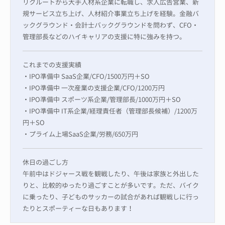
リクルートから大手人材系企業に転職し、求人広告営業、新
規サービス立ち上げ、人材紹介事業立ち上げを経験。金融バ
ックグラウンド・会計士バックグラウンドを問わず、CFO・
管理部長などのハイキャリアの支援に特に強みを持つ。
これまでの支援実績
・IPO準備中 SaaS企業/CFO/1500万円＋SO
・IPO準備中 一次産業の支援企業/CFO/1200万円
・IPO準備中 スポーツ系企業/管理部長/1000万円＋SO
・IPO準備中 IT系企業/経理責任者（管理部長候補）/1200万
円＋SO
・プライム上場SaaS企業/労務/650万円
休日の過ごし方
午前中はドジャース戦を観戦したり、午後は家族と外出した
りと、比較的ゆったり過ごすことが多いです。ただ、バイク
に乗ったり、子どものサッカーの試合があれば観戦しに行っ
たりとスポーティーな日もあります！