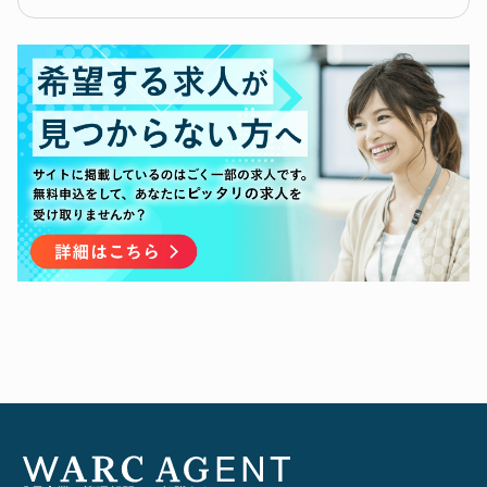
・IPOに向けた上場準備とIPO後のファイナンス
管理など計数管理業務の経験、又は、事業会社に
実務
対するビジネスコンサルティング業務（金融機関
・エクイティストーリーの策定、及び投資家への
含む）の経験
プレゼンテーション資料の作成
・デット・エクイティにおけるファイナンスの専
・株主その他投資家との関係構築
門知識を有しており、当社においてファイナンス
・中期経営計画の策定
計画を立案し、実行できる方
・予算の策定、予実分析/管理
・資本政策策定、資金調達の実施
◾️下記すべてのスキルをお持ちの方
・近年の上場
・未上場市場における他社の資金調達の動向を分
析して自身の見解を持っており、それを当社の財
務戦略に落とし込める方