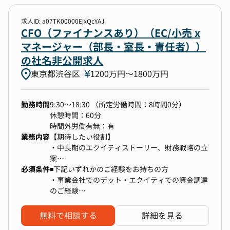
業の羅針盤としての役割を果たすポジションとな
界中の動物家族と飼い主が、1秒でも長く一緒に
ります。
いられる社会を実現する。」に全力で取り組める
求人ID: a07TK00000EjxQcYAJ
VCをはじめ多くのステークホルダーとも関わり
方。変化の速い環境を前向きに楽しめる方。自分
CFO（ファイナンスあり）（EC/小売 x
ながら、ファイナンスに関する業務を推進や経営
の専門や得意領域を軸に持ちつつも、それ以外の
マネージャー（部長・室長・責任者））
の意思決定に資するレベルでのプランニング、管
仕事にも前向きに取り組める方。「何をすべき
の社名非公開求人
理会計およびKPIマネジメントの実行をお任せし
か」を自分で考え、周囲を巻き込みながら指示を
東京都渋谷区
ます。
待たずにアクションを起こす自律性のある方。事
1200万円〜1800万円
業の成長に対して当事者意識を持ち、仕事に熱量
・経営意思決定に関わる経営メンバーとのコミュ
を持って向き合い、チームと一緒に成果を出すこ
勤務時間
9:30～18:30 （所定労働時間：8時間0分）
ニケーション及び推進
とにやりがいを感じられる方。好奇心が強く、新
休憩時間：60分
・予算策定と予実管理
しい技術領域や未知のドメインへのキャッチアッ
時間外労働有無：有
・ファイナンスに関するプランニング、実務周り
プが速い方。素直にフィードバックを受け入れ、
業務内容
【期待したい役割】
・外部向けエクイティー・ストーリーの策定及び
職種を超えてフラットに議論できる方。
・中長期のエクイティストーリー、財務戦略の立
実行
案
・資金調達戦略の立案と遂行
必須条件
・上場後の継続成長を見据えたキャッシュコント
◾️下記いずれかのご経験をお持ちの方
・投資家、銀行、監査法人とのコミュニケーショ
ロール、磐石なB/Sの構築
・事業会社でのデット・エクイティでの資金調達
ン
・株式市場との対話、安定した株価形成
のご経験
・KPIや財務数値に基づく管理及び現状の要因分
・投資銀行or証券会社出身者（IPO準備中の企業
析
【具体的な業務】
対応）
・管理会計に関するルールやデータインフラの構
無料で相談する
詳細を見る
・財務戦略の策定
・事業会社における経営企画、財務企画、事業部
築