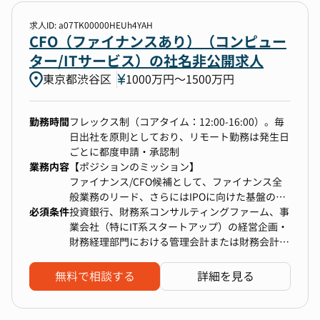
求人ID: a07TK00000HEUh4YAH
勤務地
CFO（ファイナンスあり）（コンピュー
ター/ITサービス）の社名非公開求人
1件選択
東京都渋谷区
1000万円〜1500万円
年収
勤務時間
フレックス制（コアタイム：12:00-16:00）。毎
1000万円以上〜上限なし
日出社を原則としており、リモート勤務は発生日
ごとに都度申請・承認制
業務内容
【ポジションのミッション】
選択中の条件
すべてクリア
ファイナンス/CFO候補として、ファイナンス全
般業務のリード、さらにはIPOに向けた基盤の整
CFO（ファイナンスあり）
必須条件
備を期待しています。
投資銀行、財務系コンサルティングファーム、事
業会社（特にIT系スタートアップ）の経営企画・
CFO（ファイナンスなし）
東京都渋谷区
財務経理部門における管理会計または財務会計の
【お仕事内容】
実務経験3年以上。VCや投資家からの資金調達や
1000万円以上〜上限なし
経営チームはもちろん事業に関する全てのチーム
新株発行や株式売却の経験2年以上。株主、投資
無料で相談する
詳細を見る
と関わりながら、データに基づくファクトを収集
家向けプレゼンテーションの企画・実施経験。エ
し、事業に関する膨大な情報を整理、可視化し、
クイティ調達に関する実務知識および投資家との
検索する
経営チームと実態に関する目線を合わせながら事
リレーション構築経験。RABOのミッション「世