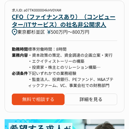
求人ID: a07TK000004kHV0YAM
勤務地
CFO（ファイナンスあり）（コンピュー
ター/ITサービス）の社名非公開求人
1件選択
東京都杉並区
500万円〜800万円
年収
勤務時間
標準労働時間：8時間
下限なし〜上限なし
業務内容
・資本政策の策定、資金調達の企画立案・実行
・エクイティストーリーの構築
・投資家・株主とのリレーション構築
選択中の条件
すべてクリア
必須条件
・予算の策定、予実分析
下記いずれかでの業務経験
・IPO準備やM&A対応における業務全般
・監査法人、投資銀行、PEファンド、M&Aブテ
CFO（ファイナンスあり）
・コーポレート部門の立上げ・統括
ィックファーム、VC、事業会社での財務部門
・Fintech事業の立上げ
CFO（ファイナンスなし）
東京都杉並区
無料で相談する
詳細を見る
検索する