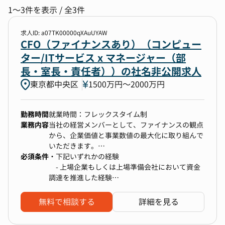
1件選択
1〜3件を表示 / 全3件
求人ID: a07TK00000qXAuUYAW
勤務地
CFO（ファイナンスあり）（コンピュー
ター/ITサービス x マネージャー（部
1件選択
長・室長・責任者））の社名非公開求人
東京都中央区
1500万円〜2000万円
年収
1000万円以上〜上限なし
勤務時間
就業時間：フレックスタイム制
業務内容
当社の経営メンバーとして、ファイナンスの観点
から、企業価値と事業数値の最大化に取り組んで
選択中の条件
すべてクリア
いただきます。
必須条件
・下記いずれかの経験
CFO（ファイナンスあり）
東京都中央区
- 上場企業もしくは上場準備会社において資金
（具体的な業務内容）
調達を推進した経験
1000万円以上〜上限なし
・資本政策、エクイティストーリーのアップデー
- 投資銀行、証券会社等における上場企業に対
ト
するアドバイザリー経験
無料で相談する
詳細を見る
・資金調達（エクイティ・デット）の戦略立案と
- PEファンド、VCファンドにおけるリサーチや
検索する
実行
投資経験