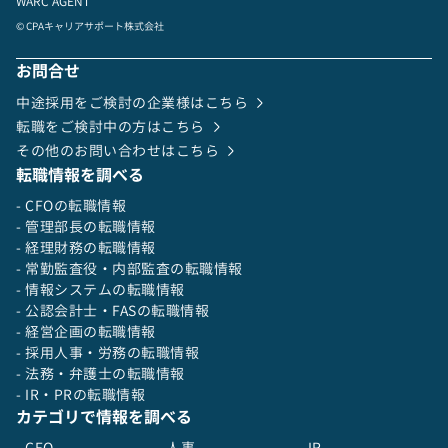
務施策を自らの手で実現し、企業価値を飛躍的に
WARC AGENT
高めるダイナミックな挑戦が可能です。
© CPAキャリアサポート株式会社
②“経営の中枢”として、財務を超えて事業全体を
お問合せ
リード
中途採用をご検討の企業様はこちら
経営チームの一員として事業全体を見渡し、経営
戦略の策定・実行に深く関与できます。
転職をご検討中の方はこちら
財務を軸に、複数の事業ポートフォリオをモニタ
その他のお問い合わせはこちら
リングし、各事業の成長を推進する重要なポジシ
転職情報を調べる
ョンです。経営戦略、事業計画、組織戦略など、
- CFOの転職情報
あらゆる側面から企業の成長をけん引する「経営
- 管理部長の転職情報
の推進役」として、ビジネスの未来をデザインす
- 経理財務の転職情報
る手応えを得られます。
- 常勤監査役・内部監査の転職情報
- 情報システムの転職情報
③CFOにとどまらない“マルチプレイヤー”として
- 公認会計士・FASの転職情報
の活躍機会
- 経営企画の転職情報
弊社では、CFOという役職に縛られることなく、
- 採用人事・労務の転職情報
経営上必要な役割を柔軟に担っていただけます。
- 法務・弁護士の転職情報
事業成長のフェーズや経営課題に応じて、COO的
- IR・PRの転職情報
な役割や事業部門のリードポジションなど、多様
カテゴリで情報を調べる
なロールを積極的にお任せします。
- CFO
- 人事
- IR