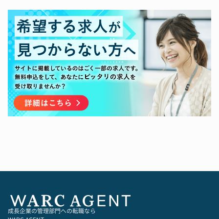
・資本政策・ファイナンス ：Equity/Dept調達戦
略の立案・実行、投資家/銀行リレーション、Exit
▼経験・スキル
オプション検討、M&A対応
・Equity/Dept調達を主担当として推進した経験
・FP&A / 予実管理 ：資本配分方針の設計、投資
（交渉・投資家/銀行対応含む）
対効果レビュー、事業計画に基づく予算策定・モ
・SaaS財務KPIを投資家・事業双方に翻訳できる
ニタリング
力
・事業オペレーション支援 ：複数事業のモニタ
・予実管理・資本配分の設計運用と部門横断の合
リング、推進サポート（COO的役割含む）
意形成力
・ガバナンス・リスク管理 ：監査法人・内部統
・経営会議/取締役会での意思決定推進
制の監督、会計/開示/法務課題における経営判断
・M&Aや事業提携、不採算事業売却、コスト削減
など重要経営課題の実行経験
【ポジションの魅力】
①企業の飛躍的な成長を“財務戦略”で牽引するダ
イナミズム
弊社は、すでにPMF（プロダクト・マーケット・
フィット）を達成したプロダクトを持ち、次なる
ステージへと本格的に踏み出しています。このポ
ジションでは、企業の成長を加速させる財務戦略
の立案から実行まで、経営の最前線に立ってリー
ドしていただきます。
資金調達、M&A、IPO戦略の推進など、攻めの財
成長企業の管理部門への転職なら