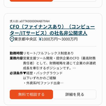
●経営戦略に基づく財務・資本戦略の立案および
また、社内には上場企業の経理マネージャーを経
実行
験しているメンバーがいるため、経理実務にはリ
●効率的な経営管理体制の構築
ソースを割く必要がなく、
●内部統制、ガバナンス体制の構築・強化（法
事業とファイナンスに専念できる体制が整ってお
務/コンプライアンス・リスク管理・内部監査統
ります。
求人ID: a07TK00000MAB7lYAH
括
CFO（ファイナンスあり）（コンピュー
●管理部門のマネジメント
ター/ITサービス）の社名非公開求人
●予算/中期経営計画の策定・管理
東京都中央区
1000万円〜3000万円
●IR、親会社他ステークホルダーとの連携
勤務時間
リモート/フルフレックス制度あり
業務内容
営業支援ツール開発・提供企業のCFO（最高財務
責任者）として、財務戦略を通じて企業の非連続
成長を牽引するポジションです。
必須条件
資金調達・財務戦略の策定・リスク管理に加え、
▼経歴・バックグラウンド
複数の事業をモニタリングなどにより事業推進を
以下いずれかのご経験
支援するなど、経営に深く参画いただきながら、
・外資系PEファンド出身
会社の資本効率を高めて持続的な成長を財務面か
・外資戦略ファームもしくは投資銀行出身、か
らさせていただくことを期待しております。
つ、海外MBA卒
無料で相談する
詳細を見る
・スタートアップでのCFO/CEO/COO経験
【業務詳細】
・グローバルでのビジネス経験