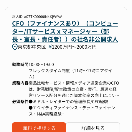
・株主、金融機関、監査法人、証券会社などとの
ステークホルダーマネジメント
・事業計画に対する予算管理、予実分析を通じた
求人ID: a07TK00000N4KjWYAV
経営管理
CFO（ファイナンスあり）（コンピュー
・M&Aや資本提携など非連続な成長を実現するた
ター/ITサービス x マネージャー（部
めの戦略策定と実行
長・室長・責任者））の社名非公開求人
・上場準備および内部統制の体制構築
東京都中央区
1200万円〜2000万円
▼ポジションの魅力
勤務時間
10:00～19:00
国内市場については「文系のセキュリティ」領域
フレックスタイム制度（11時～17時コアタイ
にて複数のスタートアップの立ち上がりがみられ
ム）
るなど、
業務内容
商品比較サービス・情報メディア運営企業のCFO
これから更なる市場の成長が予測される領域であ
は、財務戦略/資本政策の立案・実行、最適な経
り、実際に海外投資家からの問い合わせも増えて
営リソース配分を通じた資本効率の向上により、
おります。
必須条件
企業価値最大化に責任を持つ役職です。
●ミドル・レイターでの管理部長/CFO経験
経営管理を担う管理部門の統括や株主を含むステ
●エクイティファイナンス・デットファイナン
ークホルダーとの関係構築、ガバナンス体制の構
ス・M&A実務経験
今後のミドル・レイターステージにおける経営陣
築を主導していただきます。
●上場/上場準備経験（n-1以降）
の一角として事業をグロースさせていく挑戦に関
わっていただくことができます。
無料で相談する
詳細を見る