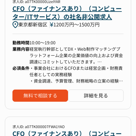
し、それを支えるファイナンスを実行する攻めの
求人ID: a07TK00000LizeIYAR
っていただきます。30期までに100事業の創出を
CFOを求めています。
CFO（ファイナンスあり）（コンピュー
形成の最前線で担う、重要ポジションです。
ター/ITサービス）の社名非公開求人
■ 社内の雰囲気
東京都新宿区
1200万円〜1500万円
・給与情報以外のすべての情報が全社員に開示さ
弊社のCFOの魅力
れ、B/SやP/Lはもちろん、銀行残高も公開されて
￣￣￣￣￣￣￣￣￣￣￣￣￣￣￣￣
います。
◆経営の中心での意思決定
勤務時間
10:00〜19:00
・オープンでカジュアルな雰囲気で、部門ごとの
グループ全体の経営戦略・投資判断に深く関与。
業務内容
経営執行幹部としてDX・Web制作マッチングプ
壁も少なく交流しています。
単なる管理担当ではなく、事業を創造する責任者
ラットフォーム企業の企業価値の向上および資金
・業務上でも部門間の関わりが多いこともあり、
としてご活躍いただきます。
調達にコミットしていただきます。
全員が自律駆動しながら、事業成長にむけて一体
必須条件
===
・事業会社におけるCFOまたは経営企画・財務責
となって動いています。
◆100事業構想の実現をリード
・財務戦略の立案・実行
任者としての実務経験
・「自分で考え自分で動く」という価値観を大切
今後のM&A、新規事業投資、資本政策の策定な
・中期的な経営目標を踏まえた資金調達計画・
・資金調達、予算管理、財務戦略の立案の経験
にしており、出退勤／オフィス／有給など、とに
ど、グループの未来を設計するダイナミックな挑
資本政策の策定・実行
・財務諸表（PL/BS/CF）に関する高度な知識
かく自由で大きな裁量が任されます。
戦をしていただきます。
・投資判断や資金運用の最適化
・金融機関との折衝や投資家対応の経験
無料で相談する
詳細を見る
・新規投資家とのリレーション構築
◆ゼロベースでの組織構築
・予算策定・管理
CFOとして、財務戦略の立案から実行、そしてそ
・全社予算の策定および予実管理
れを支える組織の構築まで、すべてをゼロからデ
・各種KPI分析と経営層へのレポーティング
ザインできる裁量があります。
・経営戦略への参画
求人ID: a07TK000007FWA1YAO
・経営幹部として経営会議や意思決定プロセス
CFO（ファイナンスあり）（コンピュー