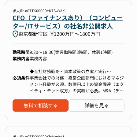
求人ID: a07TK00000eK7SwYAK
勤務地
CFO（ファイナンスあり）（コンピュー
ター/ITサービス）の社名非公開求人
1件選択
東京都新宿区
1200万円〜1800万円
年収
勤務時間
9:30～18:30(実労働時間8時間、休憩1時間)
400万円以上〜上限なし
業務内容
業務内容
￣￣￣￣￣￣￣￣￣￣￣￣￣￣￣￣
◆全社財務戦略・資本政策の立案と実行
選択中の条件
すべてクリア
必須条件
・事業計画に基づく最適な資金調達戦略（デッ
事業会社での財務・経営企画部門におけるマネジ
ト/エクイティ）の策定と実行
メント経験が必須。数億円以上の資金調達（エク
CFO（ファイナンスあり）
東京都新宿区
・将来のIPOを見据えた資本政策、株主構成の
イティ・デット双方）の実績が必要。M&A（デュ
検討
ーデリジェンス・交渉・PMI等）に関する一連の
400万円以上〜上限なし
経験が求められる。経営陣として、代表や事業責
無料で相談する
詳細を見る
◆資金調達・金融機関/投資家対応
任者と対等に議論し、事業を推進した経験が必
・大規模な資金調達における金融機関・投資家
要。
検索する
との折衝、リレーション構築
・格付け機関、監査法人との対応統括
求人ID: a07TK00000XicMmYAJ