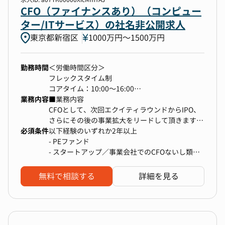
◆M&A・投資戦略の推進
CFO（ファイナンスあり）（コンピュー
・M&A戦略立案、ｿｰｼﾝｸﾞ、財務ﾃﾞｭｰﾃﾞﾘｼﾞｪﾝｽ
ター/ITサービス）の社名非公開求人
(DD)からPMIまでのプロセス統括
東京都新宿区
1000万円〜1500万円
・新規事業への投資判断、リスク分析、リター
ン評価
勤務時間
＜労働時間区分＞
◆経営管理体制の高度化とガバナンス構築
フレックスタイム制
・経営陣に対する財務分析と戦略的提言
コアタイム：10:00～16:00
・グループ全体の予実管理、KPI管理体制の再
業務内容
フレキシブルタイム：8:00～11:00、16:00～
■業務内容
構築
20:00
CFOとして、次回エクイティラウンドからIPO、
・内部統制、財務ガバナンス体制の強化
休憩時間：60分
さらにその後の事業拡大をリードして頂きます。
必須条件
時間外労働有無：有
当社の状況は以下の通りです。
以下経験のいずれか2年以上
◆財務組織の構築とマネジメント
- PEファンド
・財務部門全体の戦略立案、メンバーの採用・
＜標準的な勤務時間帯＞
・エクイティ14億円＋デット8億円＝累計22億円
- スタートアップ／事業会社でのCFOないし類似
育成、組織力強化
9:00～18:00
を調達
ポジション
・主要VCはベンチャーキャピタル。
無料で相談する
詳細を見る
・IPO準備中
CFOのミッション
・社員90名
￣￣￣￣￣￣￣￣￣￣￣￣￣￣￣￣
グループ全体の企業価値最大化に向け、財務・資
中長期ビジョンと戦略を描き、資本市場と対話
本戦略の最高責任者として以下のミッションを担