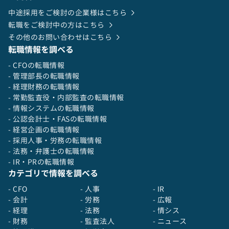
壁も少なく交流しています。
中途採用をご検討の企業様はこちら
・業務上でも部門間の関わりが多いこともあり、
全員が自律駆動しながら、事業成長にむけて一体
転職をご検討中の方はこちら
となって動いています。
その他のお問い合わせはこちら
・「自分で考え自分で動く」という価値観を大切
転職情報を調べる
にしており、出退勤／オフィス／有給など、とに
- CFOの転職情報
かく自由で大きな裁量が任されます。
- 管理部長の転職情報
- 経理財務の転職情報
- 常勤監査役・内部監査の転職情報
- 情報システムの転職情報
- 公認会計士・FASの転職情報
- 経営企画の転職情報
- 採用人事・労務の転職情報
- 法務・弁護士の転職情報
- IR・PRの転職情報
カテゴリで情報を調べる
- CFO
- 人事
- IR
- 会計
- 労務
- 広報
- 経理
- 法務
- 情シス
- 財務
- 監査法人
- ニュース