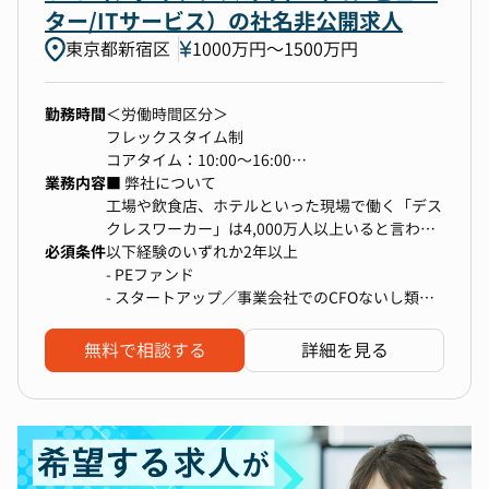
◆個人と組織の圧倒的成長体験
に参画
ター/ITサービス）の社名非公開求人
16事業から100事業へ。会社の姿が劇的に変わる
・組織戦略や事業戦略における財務面からのア
東京都新宿区
1000万円〜1500万円
変革期の中核を担うことで、他では得られない圧
ドバイス・サポート
倒的な成長と実績を手にすることができます。
・経理・財務チームのマネジメント
・チームビルディング、人材育成、業務フロー
勤務時間
＜労働時間区分＞
構築・改善
フレックスタイム制
当グループについて
・外部パートナー（監査法人・税理士法人・金
コアタイム：10:00～16:00
￣￣￣￣￣￣￣￣￣￣￣￣￣￣￣￣￣
融機関など）との連携・対応
業務内容
フレキシブルタイム：8:00～11:00、16:00～
■ 弊社について
創業19年目を迎えた弊社は、4つの事業領域、16
===
20:00
工場や飲食店、ホテルといった現場で働く「デス
事業にて異業種多角展開しているホールディング
---
休憩時間：60分
クレスワーカー」は4,000万人以上いると言わ
スカンパニーです。
[業務内容：変更の範囲] 会社の定める業務 (※た
必須条件
時間外労働有無：有
れ、「新人教育期間が長い」「正しいやり方が伝
以下経験のいずれか2年以上
だし、業務の都合により変更する場合がある)
わらない」といった課題があります。このような
- PEファンド
異業種×多角化経営を進めており、自社からのイ
---
＜標準的な勤務時間帯＞
課題へのソリューションとして現場向け動画 DX
- スタートアップ／事業会社でのCFOないし類似
ンキュベーション（新規事業の立ち上げ）や、
9:00～18:00
サービスを開発・提供しています。創業直後から
ポジション
M&Aを行い、30期までに100事業の創出を目指し
▼期待する役割とキャリアパス▼
上場企業の導入が決まり、現在も次々と利用企業
ています！
無料で相談する
詳細を見る
DX・Web制作マッチングプラットフォーム企業
が増えています。
の経営陣の一員として、企業価値の向上・企業フ
現場が自らの競争力の源泉に立ち返り、創意工夫
ェーズの変化を最前線で体感できるポジションで
で世界を変えていく背中を後押ししたい。現場管
す。
理を取り巻くシステムを再構築し、デスクレスワ
ーカー産業全体を変革するという使命をもって、
私達は日々挑戦し続けています。