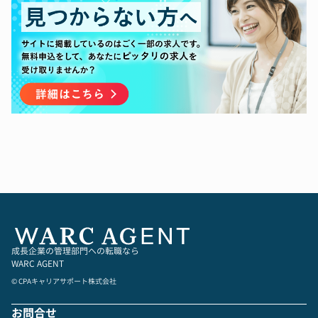
■ 業務内容
CFOとして、次回エクイティラウンドからIPO、
さらにその後の事業拡大をリードして頂きます。
当社の状況は以下の通りです。
・エクイティ14億円＋デット8億円＝累計22億円
を調達
・主要VCはベンチャーキャピタル。
・IPO準備中
・社員90名
中長期ビジョンと戦略を描き、資本市場と対話
し、それを支えるファイナンスを実行する攻めの
CFOを求めています。
■ 社内の雰囲気
成長企業の管理部門への転職なら
・給与情報以外のすべての情報が全社員に開示さ
WARC AGENT
れ、B/SやP/Lはもちろん、銀行残高も公開されて
© CPAキャリアサポート株式会社
います。
・オープンでカジュアルな雰囲気で、部門ごとの
お問合せ