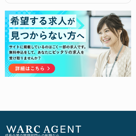
-税務申告（法人税・消費税）・税理士対応
した経験
-内部統制（伝票フロー・承認ルール）の設計・
・経営陣と連携し、現場メンバーを巻き込める高
運用
いコミュニケーション力
・総務・法務・リスクマネジメント
-契約審査・リーガルチェック
-社内規程整備
-リスクマネジメント体制の構築
・ITガバナンス
-社内ITポリシー策定、ベンダーマネジメント
-I高齢社会向け情報インフラ企業対応
・経営企画・ガバナンス
-中期経営計画の策定支援、KPI設計・進捗管理
-取締役会・経営会議の運営・資料作成
【働く環境】
・経営直結の実務経験が得られる
-経営会議や取締役会の資料・議事運営をリード
し、意思決定プロセスを間近で体感
-経営陣と二人三脚でスケーラブルな組織基盤を
構築し、経営戦略を実行
・幅広いミッションでスキルを加速的にスキルを
成長企業の管理部門への転職なら