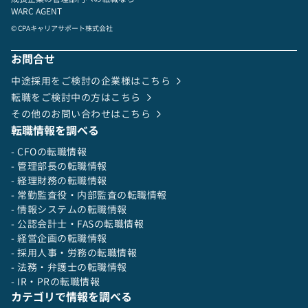
伸ばせる
WARC AGENT
-「経理・法務・総務・ITガバナンス」など管理
© CPAキャリアサポート株式会社
部門全領域を自走的に担当
-0→1環境での制度設計・フロー構築を一気通貫
お問合せ
で経験し、市場価値の高いナレッジを習得
中途採用をご検討の企業様はこちら
・社会的インパクトの実感
-グローバルで生じている社会課題に対して事
転職をご検討中の方はこちら
業・テクノロジーを通じた課題解決への貢献実感
その他のお問い合わせはこちら
転職情報を調べる
- CFOの転職情報
- 管理部長の転職情報
- 経理財務の転職情報
- 常勤監査役・内部監査の転職情報
- 情報システムの転職情報
- 公認会計士・FASの転職情報
- 経営企画の転職情報
- 採用人事・労務の転職情報
- 法務・弁護士の転職情報
- IR・PRの転職情報
カテゴリで情報を調べる