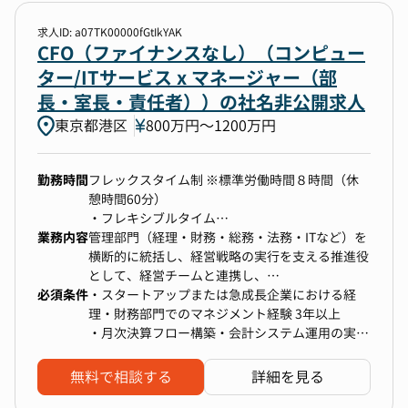
求人ID: a07TK00000fGtIkYAK
勤務地
CFO（ファイナンスなし）（コンピュー
ター/ITサービス x マネージャー（部
選択なし
長・室長・責任者））の社名非公開求人
東京都港区
800万円〜1200万円
年収
300万円以上〜上限なし
勤務時間
フレックスタイム制 ※標準労働時間８時間（休
憩時間60分）
・フレキシブルタイム
選択中の条件
すべてクリア
業務内容
始業時間帯：5:00 - 11:00
管理部門（経理・財務・総務・法務・ITなど）を
終業時間帯：16:00 - 22:00
横断的に統括し、経営戦略の実行を支える推進役
CFO（ファイナンスなし）
・コアタイム：11:00 - 16:00
として、経営チームと連携し、
必須条件
※業務の都合により変更する場合あり
組織基盤の強化とガバナンス体制の構築を担って
・スタートアップまたは急成長企業における経
300万円以上〜上限なし
※所定時間を超える労働あり
いただきます。
理・財務部門でのマネジメント経験 3年以上
・月次決算フロー構築・会計システム運用の実務
経験
検索する
・経理・財務オペレーション
・税理士折衝・税務申告サポート経験
無料で相談する
詳細を見る
-月次／四半期／年次決算の取りまとめ
・人事・総務・ITいずれか複数領域を自走で推進