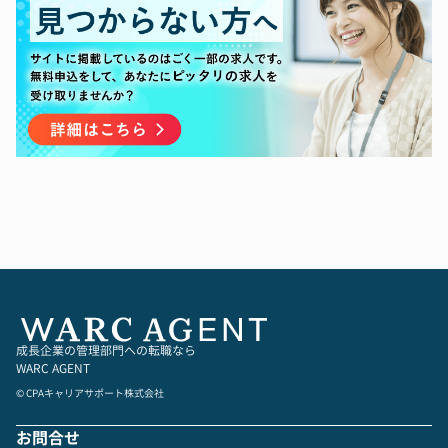
単なるチェック機能に留まらず、業務改善や効率
ミュニケーションの取りやすい環境です。
化の提案を通じて、会社の成長に直接貢献できる
やりがいがあります。
【業務内容】
・会計や監査の専門性を磨くことはもちろん、海
監査法人出身の会計士のOJTのもと、内部統制・
外拠点監査にも携わることが可能なため、
内部監査担当として、M&A仲介・テック企業グル
グローバルに活躍できるキャリアパスを手に入れ
ープにおける業務全般に携わっていただく予定で
ることができます。
す。
・コーチング事業を営んでいることもあり、社員
同士のコミュニケーションをとても大切にする環
①内部統制（J‐SOX）
境です。
・リスクアセスメント
・当社が提供するコーチングのトレーニングプロ
・全社統制、全社/個別決算統制、業務処理統
グラムに参加することができ、最短半年程度で資
制、IT全般統制、ロールフォワード評価
格取得も可能です。
・課題の抽出および改善提案
---------------
②内部監査
・年間監査計画の策定
◆組織構成
・監査の実施（インタビュー・ドキュメントレビ
成長企業の管理部門への転職なら
引継ぎ期間を終えて独り立ちしてからは基本一人
ュー・データ分析等）
WARC AGENT
チームです。
・監査報告書の作成、経営者報告
© CPAキャリアサポート株式会社
しかしながら、コーポレート部門（経理、人事、
・フォローアップ監査の実施
法務など）とは席も近く
・海外拠点の財務報告・SOXに係るリスクアセス
お問合せ
頻繁にコミュニケーションが取れる環境です。