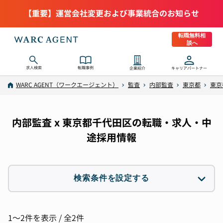
【重要】運営会社変更および事業統合のお知らせ
転職無料相
談へ
求人検索
転職事例
企業紹介
キャリアパートナー
WARC AGENT（ワークエージェント）
監査
内部監査
東京都
東京
内部監査 x 東京都千代田区の転職・求人・中
途採用情報
検索条件を設定する
職種
1件選択
1〜2件を表示 / 全2件