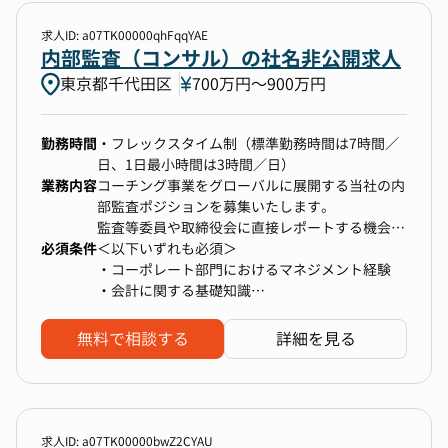
求人ID: a07TK00000qhFqqYAE
勤務地
内部監査（コンサル）の社名非公開求人
東京都千代田区
700万円〜900万円
1件選択
年収
勤務時間
・フレックスタイム制（標準勤務時間は7時間／
日、1日最小時間は3時間／日）
下限なし〜上限なし
業務内容
コーチング事業をグローバルに展開する当社の内
部監査ポジションを募集いたします。
監査等委員や取締役会に直接レポートする機会も
必須条件
あり、経営に近い視点で仕事ができます。
＜以下いずれも必須＞
選択中の条件
すべてクリア
現担当はおりますが一部他部門を兼務しているた
・コーポレート部門におけるマネジメント経験
め、
・会計に関する基礎知識
内部監査
東京都千代田区
今回ご入社いただく方には、将来的に内部監査責
・コミュニケーション力 / 調整力
任者として本部門を担っていただく予定です。
・ITリテラシー
無料で相談する
詳細を見る
検索する
---------------
▼主な業務内容
1．内部監査（業務監査）
求人ID: a07TK00000bwZ2CYAU