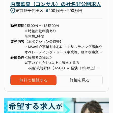
・内部監査の計画策定、実施
内部監査（コンサル）の社名非公開求人
・社長への監査結果報告
東京都千代田区
400万円〜900万円
・指摘事項へのフォローアップ業務
勤務時間
9時 00分 ～ 18時 00分
2．J-SOX評価
※時差出勤制度あり
・内部統制（J-OX）評価の計画立案、実施
※休憩1時間
・監査法人との協議
業務内容
【本ポジションの特徴】
・M&A仲介事業を中心にコンサルティング事業や
オペレーティング・リース事業等、様々な事業を
3．各部署との連携
必須条件
展開している会社で幅広い業務経験を積むことが
＜経験者の場合＞
・リスクマネジメントコンプライアンス管理部門
可能です。
以下いずれか1つ以上に該当する方
等との連携業務
・監査法人出身の会計士や、弁護士等のOJTを受
-内部統制評価（J-SOX）の経験（3年以上）
・監査等委員、監査法人との三様監査
けつつ内部統制/内部監査計画立案から監査の実
-内部監査の経験（3年以上）
施と報告まで全ての業務フローを主体的に一貫し
-監査法人等の業務経験（3年以上）
無料で相談する
詳細を見る
て行う事ができ、自ら考え推進していきたい方に
---------------
とっては非常にやりがいのある環境です。
＜未経験者の場合＞
▼ポジションの魅力
また、OJTを十分に行うため、未経験でも問題ご
社会人経験3年以上（正社員）
・経営層に近い立場で会社全体を俯瞰しながら、
ざいません。
ガバナンス・リスク管理・内部統制を支えるポジ
・様々なバックグラウンドを持つ優秀な社員が多
ションです。
く、また、中途入社者が多いため、風通し良くコ