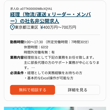
求人ID: a07TK00000WBcXQYA1
勤務地
経理（物流/運送 x リーダー・メンバ
ー）の社名非公開求人
1件選択
東京都江東区
400万円〜700万円
年収
勤務時間
9:00～17:30 （所定労働時間：7時間30分）
500万円以上〜上限なし
休憩時間：60分
時間外労働有無：有
業務内容
経理担当として下記の業務をお任せ致します。
選択中の条件
すべてクリア
主に部長代理の方のサポート業務が中心となりま
す。
経理
財務
税務
東京都江東区
必須条件
・経理としての実務経験をお持ちの方
・月次決算、年次決算サポート業務
・基本的なExcel操作が可能な方
500万円以上〜上限なし
・各事業所とのやり取り ・請求書対応、仕訳業
務
無料で相談する
詳細を見る
・税務申告書作成 など
検索する
ご経験に応じてお任せする業務を決定しますが、
上記の他にも四半期決算、単体決算、監査法人対