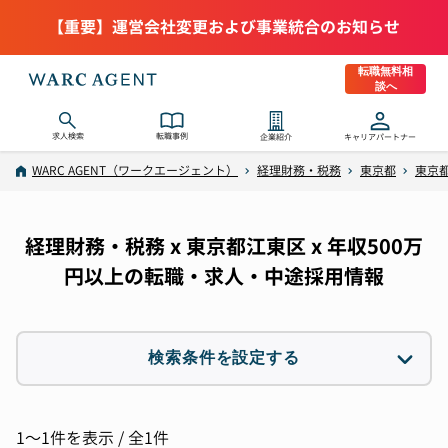
【重要】運営会社変更および事業統合のお知らせ
転職無料相
談へ
求人検索
転職事例
企業紹介
キャリアパートナー
WARC AGENT（ワークエージェント）
経理財務・税務
東京都
東京都
経理財務・税務 x 東京都江東区 x 年収500万
円以上の転職・求人・中途採用情報
検索条件を設定する
職種
3件選択
1〜1件を表示 / 全1件