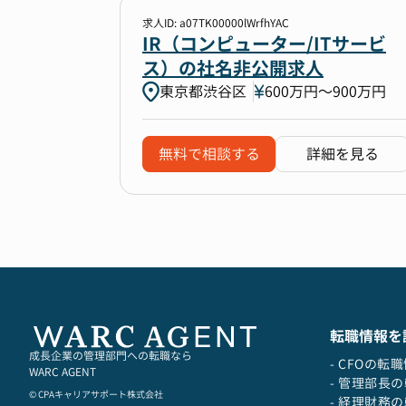
求人ID: a07TK00000lWrfhYAC
IR（コンピューター/ITサービ
ス）の社名非公開求人
東京都渋谷区
600万円〜900万円
無料で相談する
詳細を見る
転職情報を
成長企業の管理部門への転職なら
- CFOの転
WARC AGENT
- 管理部長
© CPAキャリアサポート株式会社
- 経理財務