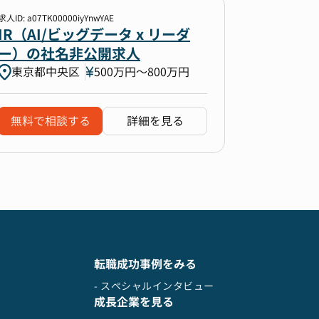
求人ID: a07TK00000iyYnwYAE
IR（AI/ビッグデータ x リーダ
ー）の社名非公開求人
東京都中央区
500万円〜800万円
無料で相談する
詳細を見る
転職成功事例をみる
- スペシャルインタビュー
成長企業を見る