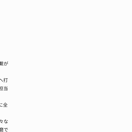
繋が
へ打
担当
に全
々な
磨で