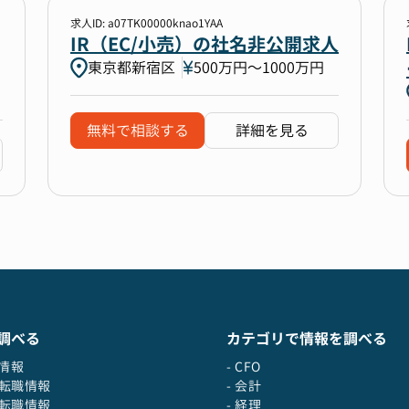
求人ID: a07TK00000knao1YAA
IR（EC/小売）の社名非公開求人
東京都新宿区
500万円〜1000万円
無料で相談する
詳細を見る
調べる
カテゴリで情報を調べる
職情報
- CFO
の転職情報
- 会計
の転職情報
- 経理