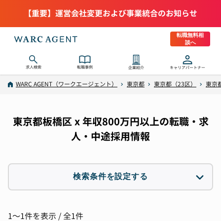
【重要】運営会社変更および事業統合のお知らせ
転職無料相
談へ
求人検索
転職事例
企業紹介
キャリアパートナー
WARC AGENT（ワークエージェント）
東京都
東京都（23区）
東京
東京都板橋区 x 年収800万円以上の転職・求
人・中途採用情報
検索条件を設定する
職種
選択なし
1〜1件を表示 / 全1件