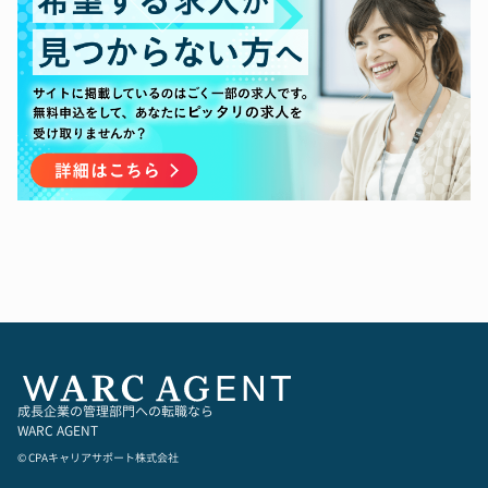
<具体的な業務内容>
・海外子会社管理（現地ファイナンスチームの管
理、サポート）
・各社月次モニタリング
・四半期、年次連結決算（国際会計基準）対応
・監査法人、現地会計事務所の対応
・海外子会社国際会計基準導入に向けた各種検
討・実施
・予算実績差異分析・経営数値管理サポート
成長企業の管理部門への転職なら
WARC AGENT
© CPAキャリアサポート株式会社