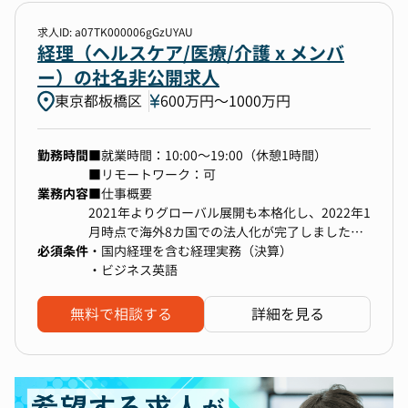
求人ID: a07TK000006gGzUYAU
勤務地
経理（ヘルスケア/医療/介護 x メンバ
ー）の社名非公開求人
1件選択
東京都板橋区
600万円〜1000万円
年収
勤務時間
■就業時間：10:00～19:00（休憩1時間）
800万円以上〜上限なし
■リモートワーク：可
業務内容
■仕事概要
2021年よりグローバル展開も本格化し、2022年1
選択中の条件
すべてクリア
月時点で海外8カ国での法人化が完了しました。
必須条件
急速なグローバル展開に伴い、海外子会社まわり
・国内経理を含む経理実務（決算）
東京都板橋区
800万円以上〜上限なし
の経理担当者を増員することとなりました。
・ビジネス英語
海外法人の連結決算周りや国際会計基準関連資料
の読み込み、国内決算の国際会計基準基準への適
無料で相談する
詳細を見る
検索する
合、監査法人が作成する英語資料のレビューを行
っていただける方を探しております。
ご入社後は、CFOと1名のグローバル経理担当と
ともに海外子会社の管理（連結決算含む） をメ
インにご担当頂きます。