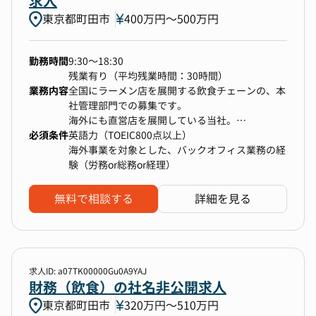
求人
東京都町田市
400万円〜500万円
勤務時間
9:30～18:30
残業有り（平均残業時間：30時間）
業務内容
全国にラーメン店を展開する飲食チェーンの、本
社管理部門での募集です。
海外にも直営店を展開している当社。
必須条件
今後さらに海外事業の強化を進めるあたり、海外
英語力（TOEIC800点以上）
事業専属のバックオフィス部門を新設しました。
海外事業を対象とした、バックオフィス業務の経
2023年に立ち上がった、まだ新しい部門です。
験（労務or総務or経理）
海外事業や海外勤務の従業員を対象とした、労
務・経理・総務などのバックオフィス業務をお願
無料で相談する
詳細を見る
いします。
・労務：海外勤務従業員の労務管理など
・総務：渡航者のVISA申請、社宅手配、保険手配
など
・経理：伝票起票、仕訳、債権債務管理、資金管
求人ID: a07TK00000Gu0A9YAJ
理、支払、数値管理、レポーティング資料作成な
財務（飲食）の社名非公開求人
ど
東京都町田市
320万円〜510万円