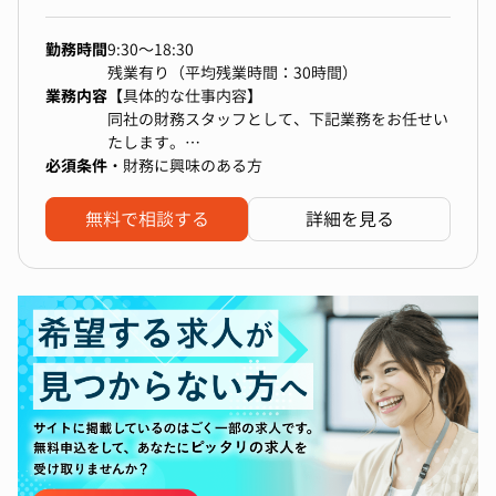
勤務時間
9:30～18:30
残業有り（平均残業時間：30時間）
業務内容
【具体的な仕事内容】
同社の財務スタッフとして、下記業務をお任せい
たします。
必須条件
お任せできる業務からお任せしていき、徐々に業
・財務に興味のある方
務の幅を広げていただきます。
無料で相談する
詳細を見る
・支払いおよび振込の実行：
会計システムから出力される振込データをもと
に、資金繰り予測分析ならびに各銀行のシステム
に支払情報の取込を行います。
また、資金繰り予測に則して各口座の資金移動を
実施します。
・店舗現金管理：
毎日各店舗からの入金状況を確認し、未入金や入
金不足の場合には店舗に連絡します。
釣り銭や両替用の種銭といった準備金や金庫の管
理状況を確認します。
・資金繰り予測：