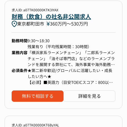
求人ID: a07TK00000KTK3IYAX
勤務地
財務（飲食）の社名非公開求人
東京都町田市
360万円〜530万円
1件選択
年収
勤務時間
9:30～18:30
残業有り（平均残業時間：30時間）
200万円以上〜上限なし
業務内容
「横浜家系ラーメンチェーン」「二郎系ラーメン
チェーン」「油そば専門店」などのラーメンブラ
ンドを展開する弊社にて、海外事業や海外勤務の
必須条件
従業員を対象とした、経理などのバックオフィス
★第二新卒歓迎/グローバルに活躍したい・成長
選択中の条件
すべてクリア
業務をお願いします。第二新卒枠での募集となり
したい方へ★
ます。
【必須】■英語力（目安TOEICスコア：800以
東京都町田市
200万円以上〜上限なし
【具体的な仕事内容】★2023年に新規立ち上げ
上）
した部署となります！
無料で相談する
詳細を見る
・経理・財務業務：伝票起票、仕訳、債権債務管
検索する
理、資金管理、支払、数値管理、レポーティング
資料作成など
【入社後の進め方】
OJTによる入念なフォローをいたしますので、未
求人ID: a07TK00000KT6ByYAL