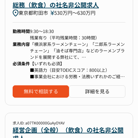
経験でも安心してご活躍頂ける環境です！
総務（飲食）の社名非公開求人
東京都町田市
530万円〜630万円
勤務時間
9:30～18:30
残業有り（平均残業時間：30時間）
業務内容
「横浜家系ラーメンチェーン」「二郎系ラーメン
チェーン」「油そば専門店」などのラーメンブラ
ンドを展開する弊社にて、
必須条件
海外事業や海外勤務の従業員を対象とした、労
【いずれも必須】
務・法務などのバックオフィス業務をお願いしま
■英語力（目安TOEICスコア：800以上）
す。
■事業会社における労務・法務いずれかのご経験
【具体的な仕事内容】
【魅力】
・労務：海外勤務従業員の労務管理など
■海外展開推進中（NYなど、海外に10店舗程度
無料で相談する
詳細を見る
・法務・総務：渡航者のVISA申請、社宅手配、保
あり）
険手配など
■年一度の連続5日間休暇取得時には2万円を支給
（取得率100%）
※海外事業強化にあたり、2023年新規に立ち上
■直営店舗の運営だけではなく、約500店舗以上
げた部署となります！
をプロデュース。
求人ID: a07TK00000GuAyOYAV
安定的に利益が見込まれ、飲食業界で経常利益率
経営企画（全般）（飲食）の社名非公開
10%を越える高収益体制を実現