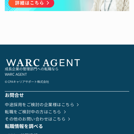
各種入出金のタイミングを把握し、将来の資金需
要を予測します。
・与信ならびに債権管理：
各得意先への与信を設定し到達状況などを把握し
営業部門に対して必要に応じアラートをだしま
す。
営業部門など各部署からの入金金額ならびにタイ
ミングの連絡を受け、入金状況を確認し該当部署
へ状況の報告をします。
・借入金管理：
借り入れに際し金融機関に提出する書類を作成し
成長企業の管理部門への転職なら
ます。
WARC AGENT
金融機関から送られてくる郵送物に記載される情
© CPAキャリアサポート株式会社
報を元に利率や残高の管理をします。
※資金調達は将来的にお任せする可能性がありま
お問合せ
す。
中途採用をご検討の企業様はこちら
【当社について】
転職をご検討中の方はこちら
家系ラーメン業態を中心にラーメン店を全国に
その他のお問い合わせはこちら
700店舗以上展開
転職情報を調べる
2020年9月、東証一部上場（現、プライム市場）