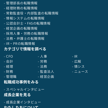
かつ透明性のある財務運営を開発・維持する。
- 管理部長の転職情報
10,会社の成長に対応できるように強力な財務・
- 経理財務の転職情報
経営管理チームを組成し、育成する。高い倫理観
- 常勤監査役・内部監査の転職情報
を持って健全な会社経営が出来る組織を形成す
- 情報システムの転職情報
る。
- 公認会計士・FASの転職情報
- 経営企画の転職情報
- 採用人事・労務の転職情報
- 法務・弁護士の転職情報
- IR・PRの転職情報
カテゴリで情報を調べる
- CFO
- 人事
- IR
- 会計
- 労務
- 広報
- 経理
- 法務
- 情シス
- 財務
- 監査法人
- ニュース
- 管理職
- 経営企画
転職成功事例をみる
- スペシャルインタビュー
成長企業を見る
- 成長企業インタビュー
わたしたちについて