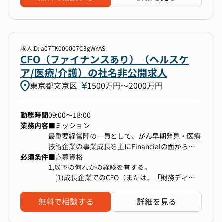
が増えています。
現場が自らの競争力の源泉に立ち返り、創意工夫
で世界を変えていく背中を後押ししたい。現場管
理を取り巻くシステムを再構築し、デスクレスワ
ーカー産業全体を変革するという使命をもって、
求人ID: a07TK000007C3gWYAS
私達は日々挑戦し続けています。
CFO（ファイナンスあり）（ヘルスケ
ア/医療/介護）の社名非公開求人
■ 業務内容
東京都文京区
1500万円〜2000万円
CFOとして、次回エクイティラウンドからIPO、
さらにその後の事業拡大をリードして頂きます。
当社の状況は以下の通りです。
勤務時間
09:00～18:00
業務内容
■ミッション
・エクイティ14億円＋デット8億円＝累計22億円
最重要経営陣の一員として、がん早期発見・医療
を調達
技術企業の事業成長を主にFinancialの面から推
・主要VCはベンチャーキャピタル。
必須条件
進・サポートする。この役割は、将来的な株式価
■応募資格
・IPO準備中
値から逆算して顧客価値、事業価値創造にインパ
1,以下の何れかの経験を有する。
・社員90名
クトを与えられる事が求められる。また顧客価値
(1)成長企業でのCFO（または、「財務ディレ
や事業価値を株式価値に変換する能力が必要とさ
クター」など企業コントローラーレベルの責任を
中長期ビジョンと戦略を描き、資本市場と対話
れる。
持つ役職）として企業価値向上への貢献、及びバ
無料で相談する
詳細を見る
し、それを支えるファイナンスを実行する攻めの
加えて、財務経理部門を中心として人員採用・育
リュエーション交渉経験
CFOを求めています。
成などの組織開発を通じ、米国上場企業の会社経
(2)外資系投資銀行等でIPO実務や資金調達支援