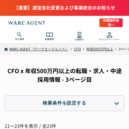
【重要】運営会社変更および事業統合のお知らせ
転職無料相
談へ
求人検索
転職事例
企業紹介
キャリアパートナー
WARC AGENT（ワークエージェント）
CFO
年収500万円以上
3ペー
CFO x 年収500万円以上の転職・求人・中途
採用情報 - 3ページ目
検索条件を設定する
職種
2件選択
21〜23件を表示 / 全23件