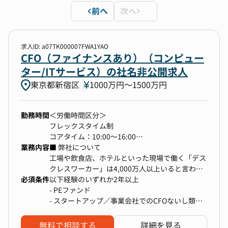
前へ
次へ
勤務地
選択なし
求人ID: a07TK000007FWA1YAO
CFO（ファイナンスあり）（コンピュー
ター/ITサービス）の社名非公開求人
年収
東京都新宿区
1000万円〜1500万円
500万円以上〜上限なし
勤務時間
＜労働時間区分＞
フレックスタイム制
選択中の条件
すべてクリア
コアタイム：10:00～16:00
業務内容
フレキシブルタイム：8:00～11:00、16:00～
■ 弊社について
CFO（ファイナンスあり）
20:00
工場や飲食店、ホテルといった現場で働く「デス
CFO（ファイナンスなし）
休憩時間：60分
クレスワーカー」は4,000万人以上いると言わ
必須条件
時間外労働有無：有
れ、「新人教育期間が長い」「正しいやり方が伝
以下経験のいずれか2年以上
500万円以上〜上限なし
わらない」といった課題があります。このような
- PEファンド
＜標準的な勤務時間帯＞
課題へのソリューションとして現場向け動画 DX
- スタートアップ／事業会社でのCFOないし類似
9:00～18:00
サービスを開発・提供しています。創業直後から
ポジション
検索する
上場企業の導入が決まり、現在も次々と利用企業
無料で相談する
詳細を見る