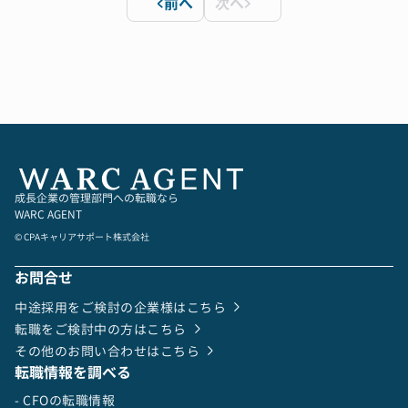
前へ
次へ
ームと共に全社の予算統制・事業管理を主導す
る。
4,企業価値向上のための重要な場として取締役会
を運営する。事務的な運営や形式的な会の実施で
はなく、社内外パートナーと強固な信頼関係が構
築し、適切なアジェンダ設定等を行う。
5,US GAAPに基づく米国証券取引委員会への財務
報告、ならびに経営陣への財務の報告・分析の準
備・実行を行う。
6,IPOプロセス（S1提出書類およびその他の米国
成長企業の管理部門への転職なら
証券取引委員会要件）のマネジメントを法律事務
WARC AGENT
所・監査法人・投資銀行・その他の専門家と協力
して実行する。
© CPAキャリアサポート株式会社
7,キャッシュフロー、BS/PL管理、税務を含む財
務マネジメントを行う。またリスクマネジメント
お問合せ
も行う。
中途採用をご検討の企業様はこちら
8,米国の公開会社として要求される適切な内部統
転職をご検討中の方はこちら
制レベルを確立/維持し、監査プロセスを管理
その他のお問い合わせはこちら
し、米国のSOXを含む必要なすべてのコンプライ
転職情報を調べる
アンスを満たすことを保証する。
9,ITやシステムを適切に使用し、効果的で効率的
- CFOの転職情報