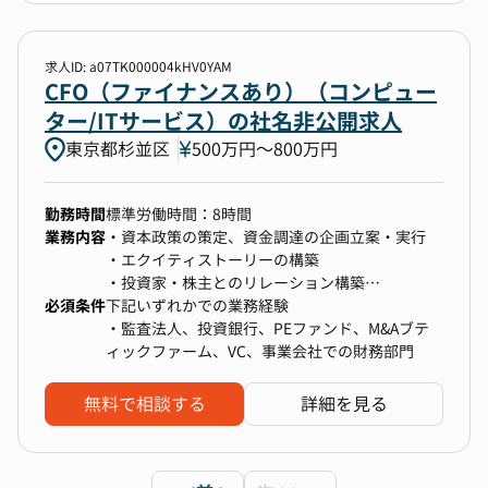
営レベルに2026年までに引き上げる。また重要
及び、機関投資家への株式セールス
■ 社内の雰囲気
な責任として、株価の最大化を図りながら2026
(3)PEファンド等で企業経営、同企業のExit(上
・給与情報以外のすべての情報が全社員に開示さ
年の米国株式市場 IPOを主導する。
場・売却)
求人ID: a07TK000004kHV0YAM
れ、B/SやP/Lはもちろん、銀行残高も公開されて
2,グローバル投資家から資金調達できるレベルの
CFO（ファイナンスあり）（コンピュー
います。
■職責
英語交渉能力。
ター/ITサービス）の社名非公開求人
・オープンでカジュアルな雰囲気で、部門ごとの
1,エクイティストーリーを策定し、投資家とのコ
3,挑戦的な精神と優れたチームプレーヤーとして
壁も少なく交流しています。
東京都杉並区
500万円〜800万円
ミュニケーションを主導して、自社の魅力を社外
の強いリーダーシップ
・業務上でも部門間の関わりが多いこともあり、
関係者（投資家、証券会社、銀行、etc.）に発信
全員が自律駆動しながら、事業成長にむけて一体
する。投資家と良好な関係構築を通じて、企業価
となって動いています。
勤務時間
標準労働時間：8時間
値を最大化して資金調達を成功させる。
・「自分で考え自分で動く」という価値観を大切
業務内容
・資本政策の策定、資金調達の企画立案・実行
2,CEO、CTO、COO、他の重要なステークホルダ
にしており、出退勤／オフィス／有給など、とに
・エクイティストーリーの構築
ーと共に、会社の非連続な成長を成し遂げる戦
かく自由で大きな裁量が任されます。
・投資家・株主とのリレーション構築
略・戦術を立案する。その実現のための事業上の
必須条件
・予算の策定、予実分析
下記いずれかでの業務経験
ボトルネックがあれば特定し、解消する仮説を立
・IPO準備やM&A対応における業務全般
・監査法人、投資銀行、PEファンド、M&Aブテ
案し、自ら実行に移して結果に繋げる。その際
・コーポレート部門の立上げ・統括
ィックファーム、VC、事業会社での財務部門
に、自らの業務範囲に線を引か3ず、会社にとっ
・Fintech事業の立上げ
て重要な事であれば如何なる業務も遂行する。そ
無料で相談する
詳細を見る
の中には顧客開発、パートナーシップ、および
M&A等も含まれる。
3,事業戦略・財務戦略・予算策定の立案及び実行
を通じて事業成長に貢献する。また財務・経理チ