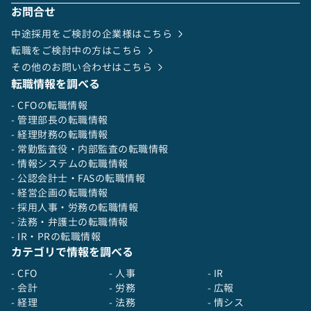
を運営する。事務的な運営や形式的な会の実施で
お問合せ
はなく、社内外パートナーと強固な信頼関係が構
中途採用をご検討の企業様はこちら
築し、適切なアジェンダ設定等を行う。
5,US GAAPに基づく米国証券取引委員会への財務
転職をご検討中の方はこちら
報告、ならびに経営陣への財務の報告・分析の準
その他のお問い合わせはこちら
備・実行を行う。
転職情報を調べる
6,IPOプロセス（S1提出書類およびその他の米国
- CFOの転職情報
証券取引委員会要件）のマネジメントを法律事務
- 管理部長の転職情報
所・監査法人・投資銀行・その他の専門家と協力
- 経理財務の転職情報
して実行する。
- 常勤監査役・内部監査の転職情報
7,キャッシュフロー、BS/PL管理、税務を含む財
- 情報システムの転職情報
務マネジメントを行う。またリスクマネジメント
- 公認会計士・FASの転職情報
も行う。
- 経営企画の転職情報
8,米国の公開会社として要求される適切な内部統
- 採用人事・労務の転職情報
制レベルを確立/維持し、監査プロセスを管理
- 法務・弁護士の転職情報
し、米国のSOXを含む必要なすべてのコンプライ
- IR・PRの転職情報
アンスを満たすことを保証する。
カテゴリで情報を調べる
9,ITやシステムを適切に使用し、効果的で効率的
かつ透明性のある財務運営を開発・維持する。
- CFO
- 人事
- IR
10,会社の成長に対応できるように強力な財務・
- 会計
- 労務
- 広報
経営管理チームを組成し、育成する。高い倫理観
- 経理
- 法務
- 情シス