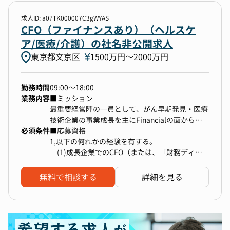
求人ID: a07TK000007C3gWYAS
勤務地
CFO（ファイナンスあり）（ヘルスケ
ア/医療/介護）の社名非公開求人
1件選択
東京都文京区
1500万円〜2000万円
年収
勤務時間
09:00～18:00
500万円以上〜上限なし
業務内容
■ミッション
最重要経営陣の一員として、がん早期発見・医療
技術企業の事業成長を主にFinancialの面から推
選択中の条件
すべてクリア
必須条件
進・サポートする。この役割は、将来的な株式価
■応募資格
値から逆算して顧客価値、事業価値創造にインパ
1,以下の何れかの経験を有する。
CFO（ファイナンスあり）
東京都文京区
クトを与えられる事が求められる。また顧客価値
(1)成長企業でのCFO（または、「財務ディレ
や事業価値を株式価値に変換する能力が必要とさ
クター」など企業コントローラーレベルの責任を
500万円以上〜上限なし
れる。
持つ役職）として企業価値向上への貢献、及びバ
無料で相談する
詳細を見る
加えて、財務経理部門を中心として人員採用・育
リュエーション交渉経験
成などの組織開発を通じ、米国上場企業の会社経
(2)外資系投資銀行等でIPO実務や資金調達支援
検索する
営レベルに2026年までに引き上げる。また重要
及び、機関投資家への株式セールス
な責任として、株価の最大化を図りながら2026
(3)PEファンド等で企業経営、同企業のExit(上
年の米国株式市場 IPOを主導する。
場・売却)