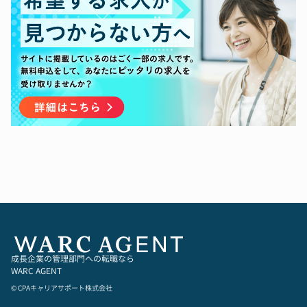
2,グローバル投資家から資金調達できるレベルの
■職責
英語交渉能力。
1,エクイティストーリーを策定し、投資家とのコ
3,挑戦的な精神と優れたチームプレーヤーとして
ミュニケーションを主導して、自社の魅力を社外
の強いリーダーシップ
関係者（投資家、証券会社、銀行、etc.）に発信
する。投資家と良好な関係構築を通じて、企業価
値を最大化して資金調達を成功させる。
2,CEO、CTO、COO、他の重要なステークホルダ
ーと共に、会社の非連続な成長を成し遂げる戦
略・戦術を立案する。その実現のための事業上の
ボトルネックがあれば特定し、解消する仮説を立
案し、自ら実行に移して結果に繋げる。その際
に、自らの業務範囲に線を引か3ず、会社にとっ
て重要な事であれば如何なる業務も遂行する。そ
の中には顧客開発、パートナーシップ、および
M&A等も含まれる。
3,事業戦略・財務戦略・予算策定の立案及び実行
を通じて事業成長に貢献する。また財務・経理チ
成長企業の管理部門への転職なら
ームと共に全社の予算統制・事業管理を主導す
WARC AGENT
る。
© CPAキャリアサポート株式会社
4,企業価値向上のための重要な場として取締役会