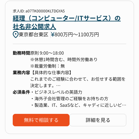
求人ID: a07TK00000KLTDGYA5
勤務地
経理（コンピューター/ITサービス）の
社名非公開求人
1件選択
東京都台東区
800万円〜1100万円
年収
勤務時間
原則 9:00～18:00
400万円以上〜上限なし
※休憩1時間含む、時間外労働あり
※裁量労働制：無
業務内容
【具体的な仕事内容】
選択中の条件
すべてクリア
これまでのご経験に合わせて、お任せする範囲を
決定します。
経理
財務
税務
東京都台東区
必須条件
・海外子会社の経営管理全般
・ビジネスレベルの英語力
・資金管理と損益管理を通じた海外子会社の業績
・海外子会社管理のご経験をお持ちの方
400万円以上〜上限なし
分析と改善提案
・製造業、IT、SaaSなど、キャディに近しいビジ
・現地との連携強化と全社戦略の浸透
ネス環境での就業経験
・グループ全体の内部統制強化
無料で相談する
詳細を見る
検索する
・連結決算業務
・移転価格税制など国際税務業務
・会社設立、契約などの法務業務