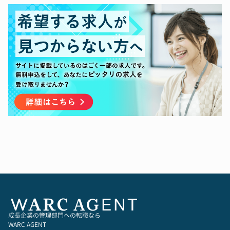
・新規進出国における進出形態の検討など、ビジ
ネスグロースに関わる支援全般
【内部統制の考える課題と取り組みたいこと】
＜誰もなしえていない製造業×ITの領域のグロー
バル展開を支援すること＞
「モノづくり産業のポテンシャルを解放する」と
いうミッションの実現をグローバルで成し遂げて
行きたいと考えております。
現在、ベトナム、タイ、アメリカに子会社を有し
ており、特に、製造業としてもソフトウェア産業
としても市場が大きいアメリカに積極的に投資し
ております。アメリカ子会社は2023年に設立
し、現地のメンバーとともにビジネス・組織を立
ち上げている真っ最中であり、スピード感を持っ
て課題を解決していく必要があります。そのため
に、経理や法務など、機能別に対応するだけでな
く、幅広く課題に対応していく組織・人が必要だ
と考えています。また、将来的に、他の国に進出
していく際には、そこで培った横断的な知見を活
成長企業の管理部門への転職なら
かして、グローバル展開に貢献していきます。
WARC AGENT