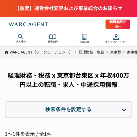
【重要】運営会社変更および事業統合のお知らせ
転職無料相
談へ
求人検索
転職事例
企業紹介
キャリアパートナー
WARC AGENT（ワークエージェント）
経理財務・税務
東京都
東京都
経理財務・税務 x 東京都台東区 x 年収400万
円以上の転職・求人・中途採用情報
検索条件を設定する
職種
3件選択
1〜1件を表示 / 全1件