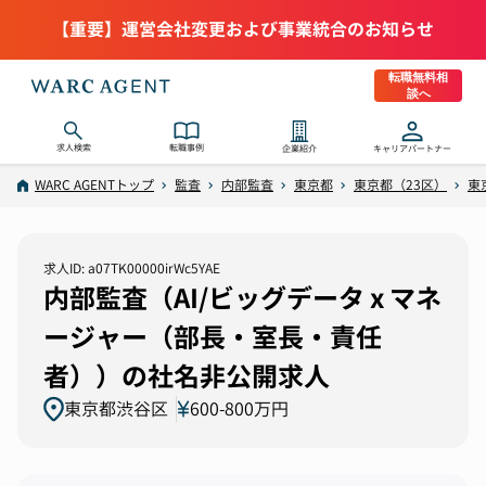
【重要】運営会社変更および事業統合のお知らせ
転職無料相
談へ
求人検索
転職事例
企業紹介
キャリアパートナー
WARC AGENTトップ
監査
内部監査
東京都
東京都（23区）
東
求人ID: a07TK00000irWc5YAE
内部監査（AI/ビッグデータ x マネ
ージャー（部長・室長・責任
者））の社名非公開求人
東京都渋谷区
600-800万円