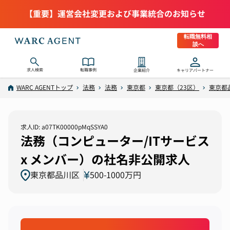
【重要】運営会社変更および事業統合のお知らせ
転職無料相
談へ
求人検索
転職事例
企業紹介
キャリアパートナー
WARC AGENTトップ
法務
法務
東京都
東京都（23区）
東京都
求人ID: a07TK00000pMqSSYA0
法務（コンピューター/ITサービス
x メンバー）の社名非公開求人
東京都品川区
500-1000万円