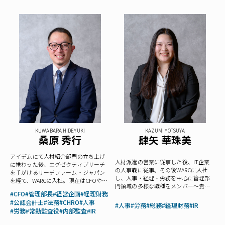
KUWABARA HIDEYUKI
KAZUMI YOTSUYA
桑原 秀行
肆矢 華珠美
アイデムにて人材紹介部門の立ち上げ
人材派遣の営業に従事した後、IT企業
に携わった後、エグゼクティブサーチ
の人事職に従事。その後WARCに入社
を手がけるサーチファーム・ジャパン
し、人事・経理・労務を中心に管理部
を経て、WARCに入社。現在はCFOや管
門領域の多様な職種をメンバー～責任
理部長に加え、経理・法務・労務とい
#CFO
#管理部長
#経営企画
#経理財務
者クラスまで幅広く支援。
った管理部門全般の支援を強みとす
#公認会計士
#法務
#CHRO
#人事
る。
#人事
#労務
#総務
#経理財務
#IR
#労務
#常勤監査役
#内部監査
#IR