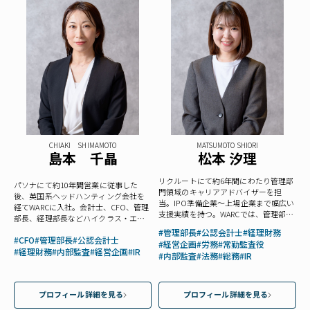
CHIAKI SHIMAMOTO
MATSUMOTO SHIORI
島本 千晶
松本 汐理
リクルートにて約6年間にわたり管理部
パソナにて約10年間営業に従事した
門領域のキャリアアドバイザーを担
後、英国系ヘッドハンティング会社を
当。IPO準備企業〜上場企業まで幅広い
経てWARCに入社。会計士、CFO、管理
支援実績を持つ。WARCでは、管理部門
部長、経理部長などハイクラス・エグ
領域の多様な職種を担当し、候補者・
ゼクティブポジションを専任。
#管理部長
#公認会計士
#経理財務
企業双方に寄り添った丁寧なサポート
#CFO
#管理部長
#公認会計士
#経営企画
#労務
#常勤監査役
を強みとしている。
#経理財務
#内部監査
#経営企画
#IR
#内部監査
#法務
#総務
#IR
プロフィール詳細を見る
プロフィール詳細を見る