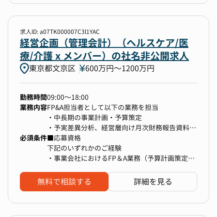
【本ポジションについて】
フィットする環境です。
・経営陣や事業責任者などとの折衝経験
量子コンピュータソフトウェア開発企業では昨年
17億円の資金調達を実施することができました。
■業務内容
量子産業が夢の誤り耐性量子コンピュータの実現
求人ID: a07TK000007C3l1YAC
【業務領域】
経営企画（管理会計）（ヘルスケア/医
に向けて大きな転換期を迎えているいまを量子コ
・事業及び組織成長のための人事領域全般
ンピュータソフトウェア開発企業は更なる飛躍の
療/介護 x メンバー）の社名非公開求人
（入社当初は中途採用領域を中心に担当いただき
機会と捉え、
東京都文京区
600万円〜1200万円
ますが、今後発生する可能性のある新卒採用の立
調達資金を活用して国内外で事業を推進していき
ち上げや人事制度・タレントマネジメント・育成
ます。
関連など、様々な人事業務を早期にご経験いただ
そうした事業の成長を支える会社の基盤をともに
勤務時間
09:00～18:00
き、チームリードやマネジメントもお願いしたい
創る仲間を募集しています。
業務内容
FP&A担当者として以下の業務を担当
と考えています）
2030年頃の量子コンピュータの実用化に向けて
・中長期の事業計画・予算策定
主要国の政府や企業が動いているいまこそ、新た
・予実差異分析、経営層向け月次財務報告資料の
【業務内容例】
な産業の創出をリードできるまたとないチャンス
必須条件
作成
■応募資格
・中途採用計画の立案と、それに基づくリクルー
です。
・株主、経営層向けの報告資料作成
下記のいずれかのご経験
ティングフローやソーシングフローの設計
・収益性を改善していくための財務管理モデルの
・事業会社におけるFP＆A業務（予算計画策定、
・新卒採用の立ち上げ、実行全般
量子コンピュータソフトウェア開発企業は量子コ
設計・構築・運用・改善
収支管理等）のご経験
・採用における定量的データによる課題の分析や
ンピュータの実用化を目指すディープテック企業
・コンサルティングファーム（戦略・総合・
無料で相談する
詳細を見る
解決策の立案・実行
で、海外展開を含むダイナミックな事業展開を図
FAS）におけるコンサルタントとしての業務経験
・ダイレクトリクルーティングの実行、運用
っています。
・エージェントマネジメント
スタートアップならではのリーンな組織体制のも
上記に加え、下記マインドセットをお持ちの方
・SNSスカウトや転職潜在層へのアプローチ方法
と、取締役CFOとともに、役員や事業部長とも連