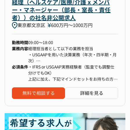
経理（ヘルスケア/医療/介護 x メンバ
を運営する。事務的な運営や形式的な会の実施で
はなく、社内外パートナーと強固な信頼関係が構
ー・マネージャー（部長・室長・責任
築し、適切なアジェンダ設定等を行う。
者））の社名非公開求人
5,US GAAPに基づく米国証券取引委員会への財務
東京都文京区
600万円〜1000万円
報告、ならびに経営陣への財務の報告・分析の準
備・実行を行う。
6,IPOプロセス（S1提出書類およびその他の米国
勤務時間
09:00～18:00
証券取引委員会要件）のマネジメントを法律事務
業務内容
経理担当者として以下の業務を担当
所・監査法人・投資銀行・その他の専門家と協力
・USGAAPを用いた決算業務（年次・四半期・月
して実行する。
次）
7,キャッシュフロー、BS/PL管理、税務を含む財
必須条件
・経理業務の仕組み及びルールの策定、改善
・IFRS or USGAAP実務経験者（監査でも調整仕
務マネジメントを行う。またリスクマネジメント
分けでもOK）
も行う。
（できれば）
上記に加え、下記マインドセットをお持ちの方。
8,米国の公開会社として要求される適切な内部統
・監査対応・上場準備対応
・曖昧さや不確実さを受け入れ、仮説に立てて最
制レベルを確立/維持し、監査プロセスを管理
・内部統制構築補助
大限の結果を出す力
し、米国のSOXを含む必要なすべてのコンプライ
無料で相談する
詳細を見る
・その他上記に付随する業務
・自ら考え自ら行動し、スピード感をもって業務
アンスを満たすことを保証する。
遂行できる力
9,ITやシステムを適切に使用し、効果的で効率的
・他部門との折衝を臆さずできる方
かつ透明性のある財務運営を開発・維持する。
10,会社の成長に対応できるように強力な財務・
経営管理チームを組成し、育成する。高い倫理観
を持って健全な会社経営が出来る組織を形成す