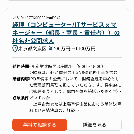
・上場に向けた内部統制構築、上場後を見据えた
経理財務体制・ガバナンスの強化
＜具体的な業務内容＞
求人ID: a07TK00000imuP9YAI
経理（コンピューター/ITサービス x マ
・戦略立案と実行： 全市場にわたる事業戦略の
【魅力】
策定及び実行をリードし、事業の方向性を定めま
ネージャー（部長・室長・責任者））の
・IPO準備を進めるスタートアップで、経理・財
す。
社名非公開求人
務、上場準備、経営企画といった幅広い業務を経
・パフォーマンス管理： KGI/KPIに基づいたパフ
東京都文京区
験することができます。
700万円〜1100万円
ォーマンス評価を行い、戦略の修正や改善を積極
・経営に近い立場で自身の裁量のもと責任ある立
的に推進します。
場で業務を進めることができ、手触り感を持って
・市場分析とフィードバック統合： 市場の動向
勤務時間
- 所定労働時間 8時間/日（9:00〜18:00）
仕事ができます。
をリアルタイムで分析し、新旧プロダクトへのフ
※給与は月45時間分の固定超過勤務手当を含む
・世界にない技術を実用化し、自分たちの手で世
ィードバックを統合。これにより、プロダクト開
業務内容
IPO準備中の企業において、財務経理を中心とし
界の医療や生命科学を変革していくという醍醐味
発の方向性を定める重要な洞察を提供します。
た管理部門業務を担っていただきます。将来的に
がございます。
・オペレーションの最適化： 社内オペレーショ
は管理部長として、部門全体を統括いただくポジ
・ストックオプション制度があります。
ンの効率化を図り、スケールアップを実現しま
必須条件
ションです。
※いずれか
す。データに基づくアプローチでリソースの最適
・上場企業または上場準備企業における単体決算
配分を行い、組織全体の自動化と効率化を推進し
および連結決算のご経験
ます。
■具体的な業務例
・管理部長として単体/連結決算のご経験および
・新規顧客開拓： 主要なタッチポイントを設計
・月次・四半期・年次決算業務
管理部門全体管掌のご経験
し、潜在顧客とのエンゲージメント機会を増やし
無料で相談する
詳細を見る
・監査法人対応
・公認会計士または税理士の資格をお持ちの方
ます。