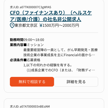
・経営層、他部門との折衝を臆さずできる方
の確立
携しながら経理業務の中核を担って頂くポジショ
・曖昧さや不確実さを受け入れ、仮説に立てて最
求人ID: a07TK000007C3gWYAS
・面談や面接の実施、候補者のアトラクト
ンです。
大限の結果を出す力
CFO（ファイナンスあり）（ヘルスケ
・オファー策定
・自ら考え自ら行動し、スピード感をもって業務
ア/医療/介護）の社名非公開求人
・クロージングプランの策定、実行
【得られる経験・スキル】
遂行できる力
・RPOマネジメント
・スタートアップの経営基盤を支える経理業務の
東京都文京区
1500万円〜2000万円
・組織開発
実務経験
・研修
・海外子会社を含む連結決算の実務経験
など
・IPO準備、上場企業としての会計基準の整備、
勤務時間
09:00～18:00
開示関連業務の経験
業務内容
■ミッション
・内部統制・監査対応の実務経験
最重要経営陣の一員として、がん早期発見・医療
・経営視点での分析力・資料作成能力の向上
技術企業の事業成長を主にFinancialの面から推
必須条件
進・サポートする。この役割は、将来的な株式価
■応募資格
値から逆算して顧客価値、事業価値創造にインパ
1,以下の何れかの経験を有する。
クトを与えられる事が求められる。また顧客価値
(1)成長企業でのCFO（または、「財務ディレ
や事業価値を株式価値に変換する能力が必要とさ
クター」など企業コントローラーレベルの責任を
れる。
持つ役職）として企業価値向上への貢献、及びバ
無料で相談する
詳細を見る
加えて、財務経理部門を中心として人員採用・育
リュエーション交渉経験
成などの組織開発を通じ、米国上場企業の会社経
(2)外資系投資銀行等でIPO実務や資金調達支援
営レベルに2026年までに引き上げる。また重要
及び、機関投資家への株式セールス
な責任として、株価の最大化を図りながら2026
(3)PEファンド等で企業経営、同企業のExit(上
年の米国株式市場 IPOを主導する。
場・売却)
求人ID: a07A7000003nBEsIAM