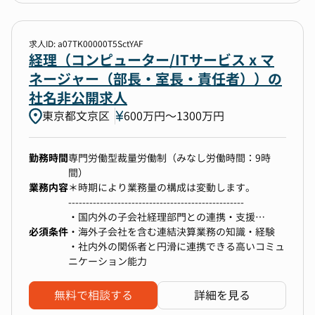
防止策の推進）
き・会話、ビジネスレベル）
②内部監査業務
③自ら課題を発見し、主体的に改善提案・実行で
求人ID: a07TK00000T5SctYAF
・グループ監査計画の策定
きる力
経理（コンピューター/ITサービス x マ
・監査手続きの実施
ネージャー（部長・室長・責任者））の
・監査報告書の作成（リスクの指摘と改善提
社名非公開求人
案）
東京都文京区
600万円〜1300万円
③法務業務（※法務バックグラウンドをお持ちの
方の場合）
勤務時間
専門労働型裁量労働制（みなし労働時間：9時
・各種契約書の作成、レビュー、管理（和
間）
文・英文含む）
業務内容
＊時期により業務量の構成は変動します。
・取引先との法的条件交渉のサポート
--------------------------------------------------
・新規事業、M&A、業務提携、投資案件の法
・国内外の子会社経理部門との連携・支援
務支援
必須条件
- 経理面での助言・支援
・海外子会社を含む連結決算業務の知識・経験
- 連結財務諸表の作成
・社内外の関係者と円滑に連携できる高いコミュ
ニケーション能力
・決算業務・開示資料作成
- 月次、四半期・年次決算の実施
無料で相談する
詳細を見る
- 決算書や社内報告資料の作成