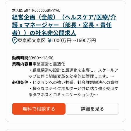
求人ID: a07TK00000otKkYYAU
勤務地
経営企画（全般）（ヘルスケア/医療/介
護 x マネージャー（部長・室長・責任
1件選択
者））の社名非公開求人
東京都文京区
1000万円〜1600万円
年収
1000万円以上〜上限なし
勤務時間
09:00～18:00
業務内容
■事業運営と最適化
・組織構造の設計と最適化を主導し、スケールア
選択中の条件
すべてクリア
ップに伴う組織変革を効率的に管理します。
必須条件
・運営効率の向上を目指し、業務プロセスの自動
・ビジョンへの強い共感、社会課題解決への意欲
東京都文京区
1000万円以上〜上限なし
化および改善提案を推進し、全社的な生産性の向
・様々なステイクホルダーと共に粘り強く交渉す
上を図ります。
るタフネスとコミュニケーション力
・法人/個人営業において高い成果を出し続けた
検索する
経験（商材/業界問わず）
無料で相談する
詳細を見る
■プロダクト開発と市場戦略
・数字/データを元に論理的に考え、組織単位で
・新規プロダクトの開発を先導し、市場ニーズに
の営業戦略を策定・推進した経験
基づく製品戦略を形成します。