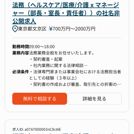
2,グローバル投資家から資金調達できるレベルの
法務（ヘルスケア/医療/介護 x マネージ
■職責
英語交渉能力。
ャー（部長・室長・責任者））の社名非
1,エクイティストーリーを策定し、投資家とのコ
3,挑戦的な精神と優れたチームプレーヤーとして
公開求人
ミュニケーションを主導して、自社の魅力を社外
の強いリーダーシップ
東京都文京区
関係者（投資家、証券会社、銀行、etc.）に発信
700万円〜2000万円
する。投資家と良好な関係構築を通じて、企業価
値を最大化して資金調達を成功させる。
勤務時間
09:00～18:00
2,CEO、CTO、COO、他の重要なステークホルダ
業務内容
法務業務全般をお任せいたします。
ーと共に、会社の非連続な成長を成し遂げる戦
・契約審査・起案
略・戦術を立案する。その実現のための事業上の
・社内業務に関する法律相談
ボトルネックがあれば特定し、解消する仮説を立
必須条件
・各種社内規程類の策定・改訂
・法律専門家または事業会社における法務担当者
案し、自ら実行に移して結果に繋げる。その際
・その他法務業務に関連する管理業務及びサポー
としての経験（３年以上）
に、自らの業務範囲に線を引か3ず、会社にとっ
ト業務
・契約書の作成および審査、取引先との折衝の経
て重要な事であれば如何なる業務も遂行する。そ
験（５年以上）
の中には顧客開発、パートナーシップ、および
適正に応じてその他の業務もお任せすることがあ
・ビジネス英語のご経験
M&A等も含まれる。
無料で相談する
詳細を見る
ります。
3,事業戦略・財務戦略・予算策定の立案及び実行
を通じて事業成長に貢献する。また財務・経理チ
ームと共に全社の予算統制・事業管理を主導す
る。
4,企業価値向上のための重要な場として取締役会
求人ID: a07A7000003nC8cIAE