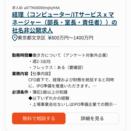
・販売チャネルの拡充と収益性の向上に注力し、
上記、および下記いずれかのご経験をお持ちの方
各チャネルごとの売上目標を設定し、達成に向け
・スタートアップで事業責任者のご経験
求人ID: a07TK00000mj4ytYAA
た戦略を実行します。
・コンサルティング会社や事業会社における事業
経理（コンピューター/ITサービス x マ
・市場からのフィードバックを経営層と共に、製
戦略策定・新規事業立ち上げの責任者の経験
ネージャー（部長・室長・責任者））の
品開発と市場戦略の連携へ落とし込み、強化しま
・総合商社・専門商社などにおいてプロジェクト
社名非公開求人
す。
責任者の経験
東京都文京区
・製造業におけるトップティア顧客とのアライア
800万円〜1400万円
ンスやセールスの責任者の経験
■チームリーダーシップと文化形成
勤務時間
■働き方について（アンケート対象外企業）
・多様なバックグラウンドを持つチームメンバー
・週2-3出社
を指導し、チームワークと協力を促進する文化を
・フレックス：ある（要確認）
育てます。
業務内容
【仕事内容】
・高い当事者意識とリーダーシップでチームを鼓
CFO直下で、経理および財務を統括すると同時
舞し、組織全体のモチベーションとエンゲージメ
に、IPO準備を推進いただきます。
ントを高めます。
必須条件
以下のような業務を中心にお任せします。
・簿記1級以上の知識
・日本親会社に係る決算関連業務（月次、四半
◆以下いずれかの経験
期、年次）の統括、開示資料の作成
・上場事業会社ないしはIPO準備企業での開示資
※弊社はオンボードシステムが充実しており、文
・米国子会社に係る決算関連業務及び現地税務申
料の作成を含む経理実務経験7年以上
系理系問わず活躍できます。事業開発チームの理
告対応・監査法人対応
・監査法人での監査実務経験5年以上
系出身者は数名ですので、文系の方もご安心いた
無料で相談する
詳細を見る
・IPO審査対応（証券会社等との折衝）
だいた上ご応募ください！（出身企業もバラバラ
・予算編成、および中期事業計画の策定
です。）