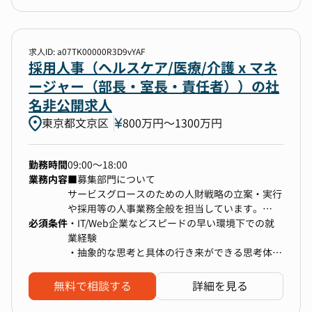
・資金管理
- 資金繰り・キャッシュフロー管理
- 銀行対応
求人ID: a07TK00000R3D9vYAF
採用人事（ヘルスケア/医療/介護 x マネ
・IPO準備
ージャー（部長・室長・責任者））の社
- IPOに向けた会計基準の整備
名非公開求人
- 監査法人対応、審査対応
東京都文京区
- 開示資料の作成
800万円〜1300万円
・内部統制・監査対応（経験や意欲のある方の場
勤務時間
09:00～18:00
合）
業務内容
■募集部門について
- J-SOX（内部統制報告制度）対応
サービスグロースのための人財戦略の立案・実行
- 会計監査人・監査法人対応
や採用等の人事業務全般を担当しています。
- 内部監査対応
必須条件
組織は、人事担当役員やタスクマネージャーを中
・IT/Web企業などスピードの早い環境下での就
心に少数精鋭の構成となっていますが、近年のサ
業経験
・会計・税務に関する社内助言
ービス拡大に伴う入社人数の増大に伴い、人事体
・抽象的な思考と具体の行き来ができる思考体力
- 新規案件等に関する会計・税務面での助言・
制の増強が急務となっています。
・複雑な事象を自ら整理して周囲を巻き込み推進
支援
人事面においてもまだまだやりたいこと/やるべ
できる力
無料で相談する
詳細を見る
きことや実現できていないことが多い状況である
・コミュニケーション能力が高く、組織をまたが
ため、スピード感を持って業務に取り組める方が
って成果を出せる方