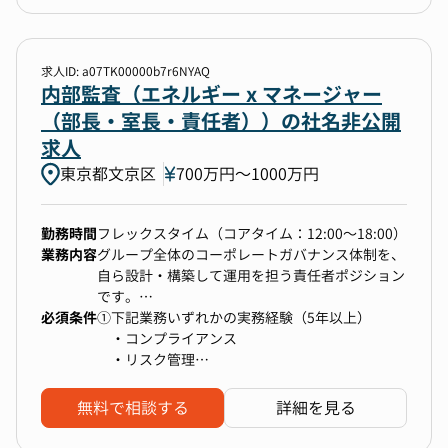
・中国子会社の財務経理サポート、連結決算業務
・顧客体験の向上： 経営課題を把握し、それに
（※グループ売上の80%以上が中国子会社）
基づくカスタマイズされた提案を通じて顧客体験
・上場準備資料作成（開示・内部統制関連）
を向上させます。
・チームメンバー（正社員・派遣）のマネジメン
・リレーションシップ構築： 顧客やパートナー
求人ID: a07TK00000b7r6NYAQ
ト
内部監査（エネルギー x マネージャー
との長期的な関係を築き、持続可能なビジネスモ
デルを構築します。
（部長・室長・責任者））の社名非公開
・商談の再現性： 成功した商談のパターンを分
求人
■将来的にお任せしたいこと
析し、再現性のある販売戦略を構築します。
東京都文京区
・人事労務・法務・総務領域のハンドリング
700万円〜1000万円
・管理部門全体の統括（経営企画を除く）
勤務時間
フレックスタイム（コアタイム：12:00〜18:00）
業務内容
グループ全体のコーポレートガバナンス体制を、
【魅力ポイント】
自ら設計・構築して運用を担う責任者ポジション
・IPO準備の最前線で、連結決算・海外子会社対
です。
応・内部統制等の幅広い経験を積める
必須条件
①下記業務いずれかの実務経験（5年以上）
・中国（上海）子会社を持つ企業のため、海外と
①コンプライアンス・リスク管理業務
・コンプライアンス
の連結決算・国際会計対応に携われる
・グループ全体のコンプライアンス・リスク
・リスク管理
・リモートワークを取り入れ、柔軟な働き方が可
管理体制の構築・運用
・内部監査
能
・社内規定、コンプラ研修、腐敗防止策など
・法務
・社風はなごやかでフレンドリー。安心して働け
無料で相談する
詳細を見る
の整備・運用
る雇用環境を整備
・違反事例への対応（調査、是正措置、再発
②英語によるコミュニケーション能力（読み書