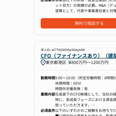
・経営直結の実務経験が得られる
・将来のIPOを見据えた資本政策、
ット双方）の実績が必要。M&A（デ
-経営会議や取締役会の資料・議事運
営陣として、代表や事業責任者と対
-経営陣と二人三脚でスケーラブルな
◆資金調達・金融機関/投資家対応
・幅広いミッションでスキルを加速
・大規模な資金調達における金融機
無料で相談する
-「経理・法務・総務・ITガバナン
・格付け機関、監査法人との対応
-0→1環境での制度設計・フロー構
・社会的インパクトの実感
◆M&A・投資戦略の推進
-グローバルで生じている社会課題に
・M&A戦略立案、ｿｰｼﾝｸﾞ、財務ﾃﾞｭｰ
・新規事業への投資判断、リスク分
求人ID: a07TK00000e8DAqYAM
CFO（ファイナンスあり）（建築
◆経営管理体制の高度化とガバナン
東京都港区
800万円〜1200万円
・経営陣に対する財務分析と戦略
・グループ全体の予実管理、KPI管
・内部統制、財務ガバナンス体制
勤務時間
9:00～18:00（所定労働時間：8時間
休憩時間：60分
◆財務組織の構築とマネジメント
時間外労働有無：有
・財務部門全体の戦略立案、メンバ
業務内容
社長直下のCFO候補として、当社の
特に、急成長フェーズにおける資金調
担っていただきます。
CFOのミッション
必須条件
以下のいずれかのご経験をお持ちでC
￣￣￣￣￣￣￣￣￣￣￣￣￣￣￣￣
【具体的な業務内容】
■公認会計士資格をお持ちで、監査