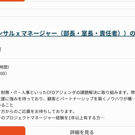
ます
ンサル x マネージャー（部長・室長・責任者））
海外事業推進・新規ブランド立ち上げなど、どれも経営インパクトのあ
ています。
円
が集まる組織
人材が集まるため、高いレベルの中で自分の実力を試したり、さらなる
時間）
っています。
00）
ーを作れる
フォーマンスを発揮できるためのカルチャーは何かと、社員みんなで考
各種社内イベントを開催する場合は、別途通知する時間をコアタイムと
財務・IT・人事といったCFOアジェンダの課題解決に取り組みます。弊
とができます
支援に強みを持っており、顧客とパートナーシップを築くノウハウが構
アントの経営層をはじめとするステークホルダーとのリレーションを構
いること
30に実施
いただき、企業変革をリードしていただきたいと考えています。
す方からのご応募をお待ちしております。
でのプロジェクトマネージャー経験を1年以上有する方
有する方
する業界のリーディングカンパニーから革新的なサービスを提供するス
以上リードした経験を有する方
詳細を見る