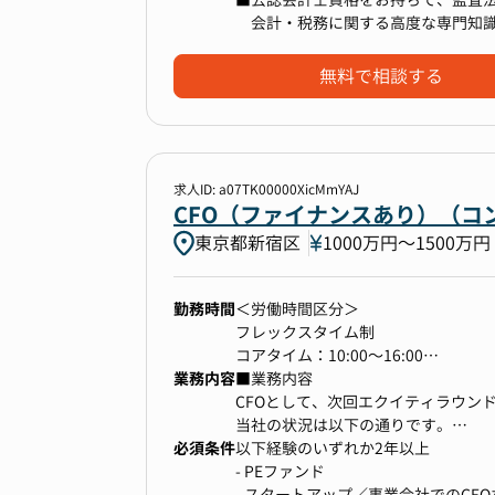
グループ全体の企業価値最大化に向
・経営戦略・事業戦略への参画:
会計・税務に関する高度な専門知識
きます。30期までに100事業の創
事業計画の策定、予実管理、財務分
財務戦略への興味が強く、経営視点
新規事業の事業性評価、M&A戦略
■投資銀行でのM&Aアドバイザリー
無料で相談する
・資金調達戦略の立案・実行:
複雑な金融スキームの理解と実行力
弊社のCFOの魅力
エクイティ・デットファイナンス
成長企業でのダイナミックな資金戦
￣￣￣￣￣￣￣￣￣￣￣￣￣￣￣￣
VC、金融機関、機関投資家とのリ
■証券会社での法人営業、または事
◆経営の中心での意思決定
資金調達ドキュメント（事業計画書
企業財務や資本市場に関する深い理
グループ全体の経営戦略・投資判断
・IPO準備の推進:
単なる営業に留まらず、経営の中枢
求人ID: a07TK00000XicMmYAJ
躍いただきます。
監査法人、証券会社との連携、スケ
■コンサルティングファーム（戦略
CFO（ファイナンスあり）（コ
内部統制体制、開示体制の構築
論理的思考力と課題解決能力が高く
東京都新宿区
1000万円〜1500万円
◆100事業構想の実現をリード
上場審査対応
自ら手を動かし、事業成長に直接貢
今後のM&A、新規事業投資、資本政
・財務・会計・経理部門の統括:
だきます。
月次・年次決算業務の監督、財務
【共通必須要件】
勤務時間
＜労働時間区分＞
会計監査対応、税務戦略の立案
■当社のビジョン・ミッションへの共
フレックスタイム制
◆ゼロベースでの組織構築
経理組織の構築・マネジメント
■高いコミュニケーション能力とリ
コアタイム：10:00～16:00
CFOとして、財務戦略の立案から実
・コーポレートガバナンス強化:
■変化の速い環境に適応し、自律的
業務内容
フレキシブルタイム：8:00～11:00、16
■業務内容
る裁量があります。
リスクマネジメント体制の構築、内
■高い倫理観とプロフェッショナリ
休憩時間：60分
CFOとして、次回エクイティラウン
株主総会、取締役会の運営サポー
時間外労働有無：有
当社の状況は以下の通りです。
◆個人と組織の圧倒的成長体験
必須条件
以下経験のいずれか2年以上
16事業から100事業へ。会社の姿
【使用ツール（予定含む）】
＜標準的な勤務時間帯＞
・エクイティ14億円＋デット8億円＝
- PEファンド
と実績を手にすることができます。
Microsoftoffice、Googleworkspa
9:00～18:00
・主要VCはベンチャーキャピタル。
- スタートアップ／事業会社でのCF