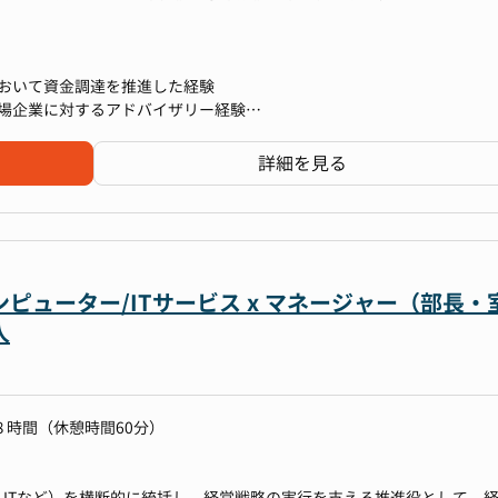
おいて資金調達を推進した経験
のアップデート
場企業に対するアドバイザリー経験
の戦略立案と実行
るリサーチや投資経験
会社などとのステークホルダーマネジメント
詳細を見る
分析を通じた経営管理
を実現するための戦略策定と実行
築
ピューター/ITサービス x マネージャー（部長・
リティ」領域にて複数のスタートアップの立ち上がりがみられるなど、
人
れる領域であり、実際に海外投資家からの問い合わせも増えております
おける経営陣の一角として事業をグロースさせていく挑戦に関わってい
ージャーを経験しているメンバーがいるため、経理実務にはリソースを
ITなど）を横断的に統括し、経営戦略の実行を支える推進役として、