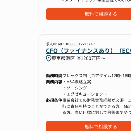
・IPO準備中
・社員90名
無料で相談する
当グループについて
￣￣￣￣￣￣￣￣￣￣￣￣￣￣￣￣
中長期ビジョンと戦略を描き、資本市
創業19年目を迎えた弊社は、4つの
います。
ーです。
■ 社内の雰囲気
求人ID: a07TK00000XZZL5YAP
異業種×多角化経営を進めており、自
・給与情報以外のすべての情報が全社
CFO（ファイナンスあり）（E
30期までに100事業の創出を目指し
・オープンでカジュアルな雰囲気で
東京都港区
1200万円〜
・業務上でも部門間の関わりが多い
いています。
・「自分で考え自分で動く」という
勤務時間
フレックス制（コアタイム12時~1
大きな裁量が任されます。
業務内容
・M&A戦略立案
・ソーシング
・エグゼキューション
必須条件
M&Aの戦略立案からクロージングま
事業会社での財務実務経験が必須。
※M&A戦略推進が直近のメイン業務
行に責任を持つことができる方。Mo
る方。高い目標に対して最後までや
【チーム体制】
な単位で事業及び組織を動かせる方
・現状財務チームはなく、経営戦略
無料で相談する
・現状の業務体制としては中計の作成及