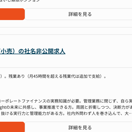
詳細を見る
￣
場と対話し、それを支えるファイナンスを実行する攻めのCFOを求め
事業領域、16事業にて異業種多角展開しているホールディングスカンパ
社からのインキュベーション（新規事業の立ち上げ）や、M&Aを行い
員に開示され、B/SやP/Lはもちろん、銀行残高も公開されています。
C/小売）の社名非公開求人
ています！
、部門ごとの壁も少なく交流しています。
こともあり、全員が自律駆動しながら、事業成長にむけて一体となって
価値観を大切にしており、出退勤／オフィス／有給など、とにかく自由
6時）。残業あり（月45時間を超える残業代は追加で支給）。
で一連の流れをリードいただきます
コーポレートファイナンスの実務知識が必要。管理業務に閉じず、自ら
ですが、ご経験に応じてゆくゆくはCFO業務もカバーいただくこともあ
rghtの未来に共感し、事業推進できる方。周囲と折衝しつつ、決断力が
り抜ける実行力と管理能力がある方。社内外問わず人を巻き込んで、大
。
及びコーポレートと連携して業務推進頂きます
詳細を見る
び予算策定は経営戦略チームが担当、経理/税務/法務/労務/総務/借入