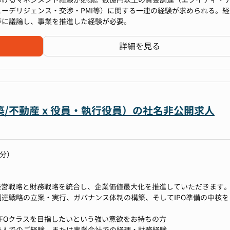
株主構成の検討
ューデリジェンス・交渉・PMI等）に関する一連の経験が求められる。経
営をリードし、意思決定プロセスを間近で体感
等に議論し、事業を推進した経験が必要。
組織基盤を構築し、経営戦略を実行
的にスキルを伸ばせる
関・投資家との折衝、リレーション構築
詳細を見る
ス」など管理部門全領域を自走的に担当
統括
築を一気通貫で経験し、市場価値の高いナレッジを習得
対して事業・テクノロジーを通じた課題解決への貢献実感
ﾃﾞﾘｼﾞｪﾝｽ(DD)からPMIまでのプロセス統括
析、リターン評価
/不動産 x 役員・執行役員）の社名非公開求人
ス構築
的提言
理体制の再構築
の強化
0分）
ーの採用・育成、組織力強化
経営戦略と財務戦略を統合し、企業価値最大化を推進していただきます
達戦略の立案・実行、ガバナンス体制の構築、そしてIPO準備の中核を
FOクラスを目指したいという強い意欲をお持ちの方
法人でのご経験、または事業会社での経理・財務経験