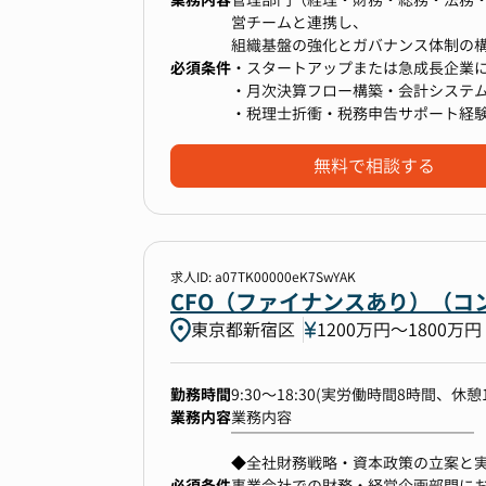
事業とファイナンスに専念できる体
・コアタイム：11:00 - 16:00
営チームと連携し、
※業務の都合により変更する場合あ
組織基盤の強化とガバナンス体制の
必須条件
※所定時間を超える労働あり
・スタートアップまたは急成長企業に
・月次決算フロー構築・会計システ
・経理・財務オペレーション
・税理士折衝・税務申告サポート経
-月次／四半期／年次決算の取りまと
・人事・総務・ITいずれか複数領域
-税務申告（法人税・消費税）・税理
・経営陣と連携し、現場メンバーを
無料で相談する
-内部統制（伝票フロー・承認ルール
・総務・法務・リスクマネジメント
-契約審査・リーガルチェック
-社内規程整備
-リスクマネジメント体制の構築
求人ID: a07TK00000eK7SwYAK
・ITガバナンス
CFO（ファイナンスあり）（コ
-社内ITポリシー策定、ベンダーマネ
東京都新宿区
1200万円〜1800万円
-I高齢社会向け情報インフラ企業対応
・経営企画・ガバナンス
-中期経営計画の策定支援、KPI設計
勤務時間
9:30～18:30(実労働時間8時間、休憩
-取締役会・経営会議の運営・資料作
業務内容
業務内容
￣￣￣￣￣￣￣￣￣￣￣￣￣￣￣￣
◆全社財務戦略・資本政策の立案と
【働く環境】
必須条件
・事業計画に基づく最適な資金調達
事業会社での財務・経営企画部門に