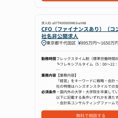
資金計画/リスクマネージメントは
コーポレートチームが担当してい
◆当社に入るメリット
求人ID: a07TK00000W63vaYAB
①事業拡大フェーズのど真ん中
CFO（ファイナンスあり）（コ
寝具ブランド寝具ブランドの拡大・
社名非公開求人
大きなチャレンジがたくさん転がっ
東京都千代田区
895万円〜1650万
②様々な業界から集まったプロ人材
多種多様な業界で活躍してきたプロ
勤務時間
フレックスタイム制（標準労働時間8
己成長をしていくための環境が備わ
┗フレキシブルタイム（5：00～22：
③少数組織だからこそ自らカルチャ
業務内容
＜コアタイムについて＞
【業務内容】
プロ人材が働きやすくて最大限のパ
会社が予め定めた所定の会議または
「経営」をキーワードに戦略・会計・
ながらカルチャーを形成していくこ
ます。
社の特徴はハンズオンスタイルでの
必須条件
【グループ全体会（月に1回実施）】
されている点です。入社後はクライ
・国内外の大学・大学院を卒業して
※月初第１月曜日の8：00または8：
およびチームを牽引する存在なって
以下に記載する条件いずれかを満た
・会計系コンサルティングファーム
①クライアントについて
・総合商社にて3年以上の勤務経験を
弊社のクライアントは、日本を代表
・ベンチャー企業等で経営管理を3年
無料で相談する