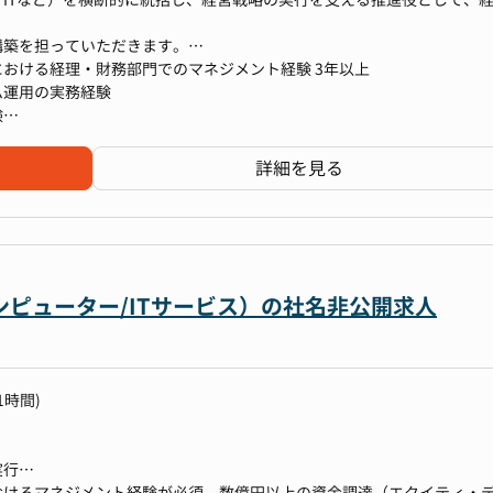
制が整っております。
り
構築を担っていただきます。
おける経理・財務部門でのマネジメント経験 3年以上
ム運用の実務経験
験
め
を自走で推進した経験
士対応
巻き込める高いコミュニケーション力
詳細を見る
）の設計・運用
ンピューター/ITサービス）の社名非公開求人
ジメント
・進捗管理
1時間)
成
実行
戦略（デット/エクイティ）の策定と実行
おけるマネジメント経験が必須。数億円以上の資金調達（エクイティ・