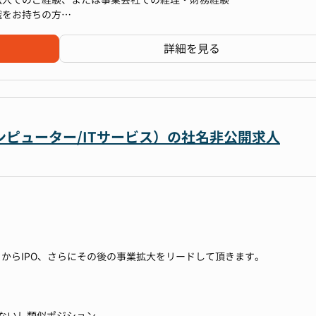
け、財務・資本戦略の最高責任者として以下のミッションを担っていた
をお持ちの方
出を形成の最前線で担う、重要ポジションです。
析を通じた経営層への提言
での貢献を目指したい方
の検討
、資金調達（エクイティ/デット）のご経験
詳細を見る
をお持ちの方
戦略の策定
略に関わりたい方
レーション構築、交渉
業法人向けソリューション提案のご経験
、IM等）の作成
解をお持ちの方
に深く関与。単なる管理担当ではなく、事業を創造する責任者としてご
で事業を動かしたい方
ジュール管理
系、財務系）でのプロジェクト経験
ンピューター/ITサービス）の社名非公開求人
、抽象度の高い課題から具体策を導き出せる方
献したい方
策の策定など、グループの未来を設計するダイナミックな挑戦をしてい
諸表作成
感と、不動産×IT領域への強い興味
ーダーシップ
行、そしてそれを支える組織の構築まで、すべてをゼロからデザインで
に課題を発見・解決できる能力
:00～20:00
部監査機能の強化
ズム
ドからIPO、さらにその後の事業拡大をリードして頂きます。
ト
が劇的に変わる変革期の中核を担うことで、他では得られない圧倒的な成
累計22億円を調達
ce、Chatwork、freee会計など
Oないし類似ポジション