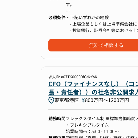
す。
必須条件
・下記いずれかの経験
（具体的な業務内容）
- 上場企業もしくは上場準備会社に
・資本政策、エクイティストーリー
- 投資銀行、証券会社等における上
・資金調達（エクイティ・デット）
- PEファンド、VCファンドにおけ
・株主、金融機関、監査法人、証券
無料で相談する
・事業計画に対する予算管理、予実
・M&Aや資本提携など非連続な成長
・上場準備および内部統制の体制構
求人ID: a07TK00000fGtIkYAK
▼ポジションの魅力
CFO（ファイナンスなし）（コン
国内市場については「文系のセキュ
長・責任者））の社名非公開求
これから更なる市場の成長が予測さ
東京都港区
800万円〜1200万円
今後のミドル・レイターステージに
勤務時間
フレックスタイム制 ※標準労働時間８時間（休憩時間60分）
だくことができます。
・フレキシブルタイム
また、社内には上場企業の経理マネ
始業時間帯：5:00 - 11:00
く必要がなく、
業務内容
終業時間帯：16:00 - 22:00
管理部門（経理・財務・総務・法務・