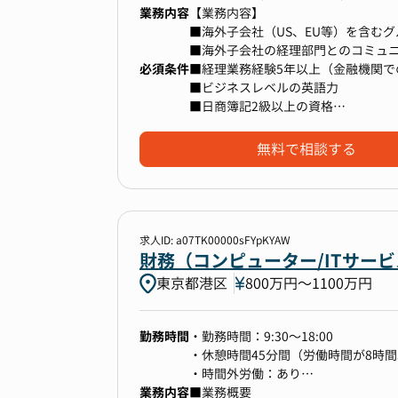
業務内容
【業務内容】
■海外子会社（US、EU等）を含む
■海外子会社の経理部門とのコミュ
必須条件
■会計監査（日本／海外）の対応
■経理業務経験5年以上（金融機関で
■海外子会社における経理業務のレ
■ビジネスレベルの英語力
■管理会計や財務レポーティング、
■日商簿記2級以上の資格
■英語を用いた業務経験（海外拠点
■会計ソフトおよびExcelを活用し
無料で相談する
変更の範囲：全ての業務への配置転
求人ID: a07TK00000sFYpKYAW
財務（コンピューター/ITサービ
東京都港区
800万円〜1100万円
勤務時間
・勤務時間：9:30～18:00
・休憩時間45分間（労働時間が8時間
・時間外労働：あり
業務内容
・フレックス制度：有（コアタイム 11:
■業務概要