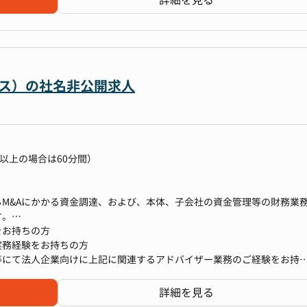
詳細を見る
ゼル規制対応の一部（自己資本比率の算出・管理体制の構築など）
（決算フロー、税務申告フロー、経費精算規程など）
開業後)
次）の実行
ビス）の社名非公開求人
計業務
率の算出・管理
制レポーティング) 業務
券報告書など）の作成
以上の場合は60分間）
00〜15:30）
M&Aにかかる資金調達、および、本体、子会社の資金管理等の財務業
う、非常に稀有な経験を経営の中枢で担うことができます
す。
築する経験を積むことができます
加え不動産業界の知識も吸収でき、また、スキルの面においても財務業
をお持ちの方
まで、広範な業務領域をカバーするため、銀行財務経理のプロフェッシ
の提言、M&A案件の買収DD、買収後のPMIなど幅広いスキルアップに
実務経験をお持ちの方
環境です
目指すことが可能な職場です
等にて法人企業向けに上記に関連するアドバイザー業務のご経験をお持
融グループの両経営層とも連携しながら重要な意思決定に直接関わるこ
られます
務業務への興味関心をお持ちの方
詳細を見る
門の責任者としてのキャリアパスも期待されます
方