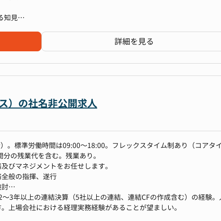
する知見
コーポレート本部長が、資金調達・中期経営計画策定・IPO準備といった
ィス領域全般を全て統括している状況です。
詳細を見る
域を専任でリード・統括できる正社員マネージャー（責任者）候補を募
ビス）の社名非公開求人
開示
）。標準労働時間は09:00〜18:00。フレックスタイム制あり（コアタ
45時間分の残業代を含む。残業あり。
針の立案
務及びマネジメントをお任せします。
務全般の指揮、遂行
についての統括を、コーポレート本部長から移管
検討
の役割分担や今後の組織方針の整理
2〜3年以上の連結決算（5社以上の連結、連結CFの作成含む）の経験。
項も、コーポレート本部長との分担体制を構築
方。上場会社における経理実務経験があることが望ましい。