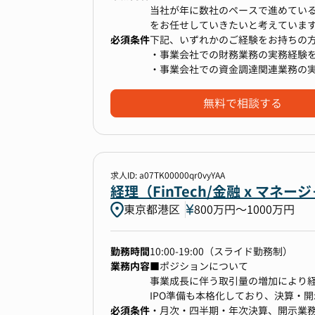
当社が年に数社のペースで進めている
をお任せしていきたいと考えていま
必須条件
自己のキャリアップとしてIT業界に
下記、いずれかのご経験をお持ちの
だけでなく税務、管理会計、経営改善
・事業会社での財務業務の実務経験
え、マルチタスク処理能力の取得を
・事業会社での資金調達関連業務の
・事業会社での経理経験があり、財
無料で相談する
【具体的な業務詳細】
・資金調達、運用管理
・連結グループ全体の資金管理、キ
・金融機関折衝
・連結決算業務
求人ID: a07TK00000qr0vyYAA
・開示関連業務 など
経理（FinTech/金融 x 
東京都港区
800万円〜1000万円
■配属部署の人員構成
経理財務部は計13名のチームです。
勤務時間
10:00-19:00（スライド勤務制）
業務内容
■ポジションについて
事業成長に伴う取引量の増加により
IPO準備も本格化しており、決算・
必須条件
JSOX対応等が急務になっています。
・月次・四半期・年次決算、開示業