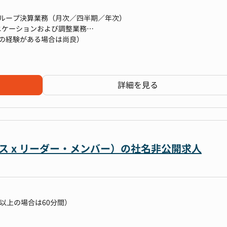
グループ決算業務（月次／四半期／年次）
ニケーションおよび調整業務
の経験がある場合は尚良）
ビューおよび指導
連結パッケージ等の基礎データ提供
とのメール・会議対応など）
たデータ処理・集計能力
詳細を見る
換あり
ス x リーダー・メンバー）の社名非公開求人
以上の場合は60分間）
00〜15:30）