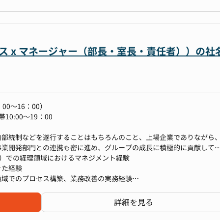
ンバーと働くことで、幅広い知見を吸収できます
と、大手金融機関の安定性を兼ね備えた環境で、キャリアを築くことが
ャッシュフロー予実分析
ウド会計ソフト企業グループ内でのキャリアパスを描くこともできます
ビス x マネージャー（部長・室長・責任者））の社
0～16：00）
0:00～19：00
内部統制などを遂行することはもちろんのこと、上場企業でありながら
事業開発部門との連携も密に進め、グループの成長に積極的に貢献して
ます。
業）での経理領域におけるマネジメント経験
きた経験
領域でのプロセス構築、業務改善の実務経験
状況であることから、部長ポジションをお任せしたいと考えています。
ます。
詳細を見る