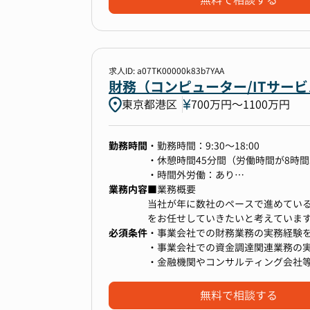
無料で相談する
・リスク管理部門と連携した、バー
・各種業務プロセスの構築・文書化
◆ 銀行開業後の財務経理業務の遂行 (
求人ID: a07TK00000k83b7YAA
・単体決算業務（月次・四半期・年
財務（コンピューター/ITサー
・税務申告書の作成および税効果会
東京都港区
700万円〜1100万円
・バーゼル規制に基づく自己資本比
・金融庁・日本銀行への各種報告 (規
・法定開示書類（決算短信、有価証
勤務時間
・勤務時間：9:30～18:00
・会計監査、当局検査への対応
・休憩時間45分間（労働時間が8時間
・時間外労働：あり
業務内容
・フレックス制度：有（コアタイム 11:
■業務概要
【ポジションの魅力】
当社が年に数社のペースで進めている
・「日本で新銀行を設立する」とい
をお任せしていきたいと考えていま
・銀行の財務経理体制をゼロから構
必須条件
自己のキャリアップとしてIT業界に
・事業会社での財務業務の実務経験
・開業準備から実務オペレーション
だけでなく税務、管理会計、経営改善
・事業会社での資金調達関連業務の
ナルとして培った総合力が試される
え、マルチタスク処理能力の取得を
・金融機関やコンサルティング会社
・クラウド会計ソフト企業と大手金
の方
で、高い視座と視点を養う機会を得
・事業会社での経理経験があり、財
無料で相談する
・将来的には、新銀行の財務経理部
【具体的な業務詳細】
・日商簿記2級以上の資格をお持ちの