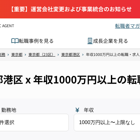
【重要】運営会社変更および事業統合のお知らせ
転職者マガ
AGENT
転職事例を見る
成長企業を見る
税務
東京都
東京都（23区）
東京都港区
年収1000万円以上の転職・求
都港区 x 年収1000万円以上
勤務地
年収
1件選択
1000万円以上〜上限なし