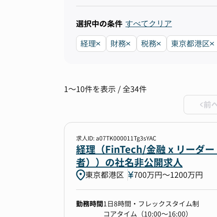
選択中の条件
すべてクリア
経理
財務
税務
東京都港区
1〜10件を表示 / 全34件
前
求人ID: a07TK000011Tg3sYAC
経理（FinTech/金融 x 
者））の社名非公開求人
東京都港区
700万円〜1200万円
勤務時間
1日8時間・フレックスタイム制
コアタイム（10:00～16:00）