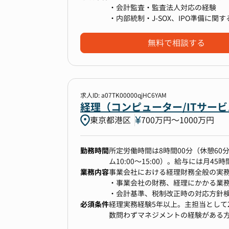
・会計監査・監査法人対応の経験
・内部統制・J-SOX、IPO準備に関
現在の組織体制では、CFOでもある
・組織的な業務改善の経験
域に加え、経理を含めたバックオフ
無料で相談する
今回、バックオフィスのうち経理領
します。
求人ID: a07TK00000qjHC6YAM
経理（コンピューター/ITサー
▼入社後3〜6ヶ月で期待する成果
東京都港区
700万円〜1000万円
●3ヶ月
・現状実務のキャッチアップ
-月次決算・四半期決算・年次決算、
勤務時間
所定労働時間は8時間00分（休憩60分
-JSOX・内部統制対応、監査法人対応
ム10:00〜15:00）。給与には月
・現状実務の課題感の整理、改善方
業務内容
事業会社における経理財務全般の実
●6ヶ月～1年
・事業会社の財務、経理にかかる業
・現状実務の運営や各種の業務改善
・会計基準、税制改正時の対応方針
・既存メンバーを含めた経理チーム
必須条件
・子会社側連結決算手続き
経理実務経験5年以上。主担当として
・IPO準備におけるその他の課題事
その他上記に付随する一切の業務
数問わずマネジメントの経験がある