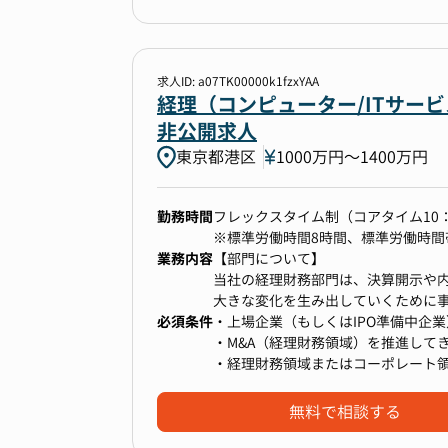
・多様なバックグラウンドを持つメ
・資金調達、運用管理
・スタートアップ特有のスピード感
・連結グループ全体の資金管理、キ
きます。
・金融機関折衝
将来的には、新銀行のみならずクラ
・連結決算業務
求人ID: a07TK00000k1fzxYAA
・開示関連業務 など
経理（コンピューター/ITサー
非公開求人
東京都港区
1000万円〜1400万円
■配属部署の人員構成
経理財務部は計13名のチームです。
勤務時間
フレックスタイム制（コアタイム10：0
※標準労働時間8時間、標準労働時間帯1
業務内容
【部門について】
当社の経理財務部門は、決算開示や
大きな変化を生み出していくために
必須条件
く重要な役割/ミッションを担ってい
・上場企業（もしくはIPO準備中企
・M&A（経理財務領域）を推進して
・経理財務領域またはコーポレート
＜組織構成＞
・子会社管理の経験
現在、部長が他部門も兼務している
※ご経験によって期待役割は検討し
無料で相談する
・部長：1名
・社員：5名