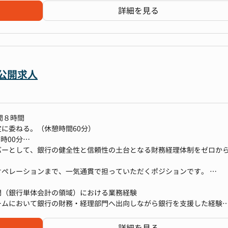
詳細を見る
れる裁量
しての希少な経験
裏側にアクセスできる環境
ンス業務
と二人三脚で“経理組織の構築”に携われる希少なフェーズ
スを検討しお任せいたします。
ンス・IR」「経理→労務総務などバックオフィス全般」など、
非公開求人
囲拡大の可能性
に委ねる。（休憩時間60分）
時00分
、9時30分～14時30分
バーとして、銀行の健全性と信頼性の土台となる財務経理体制をゼロか
り
オペレーションまで、一気通貫で担っていただくポジションです。
門（銀行単体会計の領域）における業務経験
築 (開業前)
ームにおいて銀行の財務・経理部門へ出向しながら銀行を支援した経験
金融庁など)との折衝・コミュニケーション
の金融業での経験は対象外となります
会計・税務に係る体制の整備