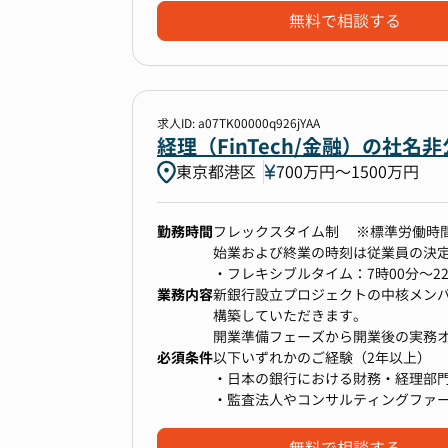
無料で相談する
▼このポジションの魅力
他に…
・経理領域をフルスコープで一任さ
・連結決算
・上場準備フェーズの経理責任者と
・適時開示文書の根拠資料作成
・経営陣と距離が近く、意思決定の
・M&Aにおける財務デューデリジェ
・CFOでもあるコーポレート本部長
※採用者の経験・今後のキャリアパ
求人ID: a07TK00000q926jYAA
・「経理→経営企画・管理／ファイナ
経理（FinTech/金融）の社名
将来的にも様々なキャリア・管掌範
東京都港区
700万円〜1500万円
勤務時間
フレックスタイム制 ※標準労働時間８時間
始業および終業の時刻は従業員の決定
・フレキシブルタイム：7時00分～22
業務内容
・コアタイム：10時00分～15時00分
新銀行設立プロジェクトの中核メン
※業務の都合により変更する場合あ
構築していただきます。
※所定時間を超える労働あり
開業準備フェーズから開業後の実務
必須条件
以下いずれかのご経験（2年以上）
・日本の銀行における財務・経理部
◆ 銀行開業に向けた財務経理体制の構
・監査法人やコンサルティングファ
・銀行免許取得に向けた、金融当局(
※証券、保険、リース等の銀行以外
・当局リクワイアメントに基づく、