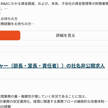
M&Aにかかる資金調達、および、本体、子会社の資金管理等の財務業
す。
加え不動産業界の知識も吸収でき、また、スキルの面においても財務業
方
の提言、M&A案件の買収DD、買収後のPMIなど幅広いスキルアップに
をお持ちの方
目指すことが可能な職場です
実務経験をお持ちの方
務業務への興味関心をお持ちの方
詳細を見る
ャッシュフロー予実分析
マネージャー（部長・室長・責任者））の社名非公開求人
経理業務の量・複雑性が増していく状況であることに加え、
開示業務の安定運用化、経理に関連する業務フローの継続的な改善体制、
務の経験