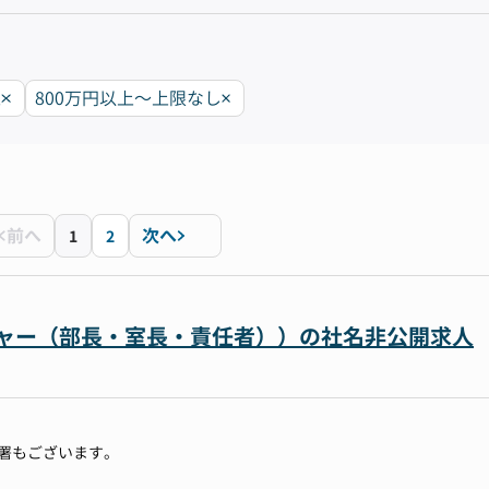
区
800万円以上〜上限なし
前へ
次へ
1
2
ネージャー（部長・室長・責任者））の社名非公開求人
る部署もございます。