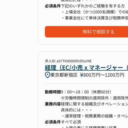
②広い業務領域への挑戦が可能
※下記①~⑤がメインの業務となりま
必須条件
■連結経理
下記のいずれかのご経験を有する方
成長企業特有の多彩なコーポレートア
て、ご対応頂きます。
連結決算、開示業務のオペレーショ
・上場会社（かつ1000名規模）での
ナルとしての経験を積むことが可能
す。
・事業会社にて単体決算及び税務申
る機会が豊富です。
・連結決算・開示業務（国際会計基
・監査法人にて財務諸表監査や内部
法定開示資料の作成やIRイベント運
①経理財務基盤の構築と運用
∟子会社への会計処理指導開示水準
・資金繰り管理経験（グループの資
無料で相談する
海外機関投資家対応）など、ご希望
● 経理業務の統括・高度化:
∟国際会計基準移行時の論点整理・
- 会計処理や基準の論点整理、整備
・経営戦略と関連性の高い経理連携
- 会計システム及びその周辺システ
∟連結化対応（特に新規M＆A時の対
∟難易度の高い会計処理の検討（PP
∟IRとの連携（開示スライドでの分
求人ID: a07TK00000fzD5uYAE
②M&A関連業務
・予実分析の高度化
経理（EC/小売 x マネージ
● ソーシング・エグゼキューション:
∟子会社別、連結仕訳を含む連結ベ
東京都新宿区
800万円〜1200万円
- 買収候補先の財務デューデリジェン
■単体経理
- 企業価値評価（バリュエーション
経理に関する組織及びオペレーショ
- 買収契約（SPA）締結に向けた財
・通常経理・税務業務の組織・オペ
勤務時間
9：00～18：00（休憩60分）
● PMI (Post Merger Integration):
∟決算早期化、システム・データ基
※労働時間規制の適用除外：適用除
- 被買収企業の経理プロセスの統合
囲を減らす仕組化）
業務内容
経理に関する組織及びオペレーショ
- 被買収企業の会計基準の統一、シ
・予実分析の高度化
具体的には・・・
- のれん、無形資産の評価と会計処理
∟部門別、費目別等、経営意思決定
・通常経理・税務業務の組織・オペ
∟会計（実績）データを基礎とした
必須条件
∟決算早期化、システム・データ基
すべて必須
■財務
囲を減らす仕組化）
・上場企業にて経理業務に従事