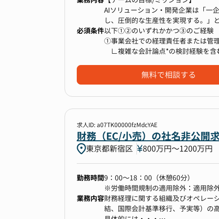
・組織の文化や仕組みづくりから携
る急成長企業として、市場での存在
AIソリューション・開発企業は「一
・ Technology Fast 50 20
し、圧倒的な生産性を実現する。」
業50社の中で第1位を受賞される
必須条件
以下①②のいずれかかつ③のご経験
チームは部長を含む少数精鋭の構成で
①事業会社での経理責任者または管理
ます。リモートワーク（最大週3日
本ポジションのミッションは、急成長
∟複雑な会計論点*の検討経験を含む
■ Corporate部門の体制について
ることで、プライベートとの両立を
けた経理・財務体制の整備とガバナ
②監査法人での監査実務経験と事業会
・Corporate責任者(執行役員)
る組織です。
③5名以上のメンバーをマネジメント
無料で相談する
・経理財務：2名(Mgr社員、業務委託
・労務総務：1名(派遣)
正確かつ迅速な経営情報の提供、コン
※複雑な会計論点とは：
・情シス：1名(業務委託)
▼ポジションの魅力
市場No.1企業への成長を管理面か
M&A関連における会計処理 or 新規
・その他、IPOに関するアドバイザ
年平均30%成長の連続達成を続ける
において、社外専門家との協議・検
ーポレートアクションを実行してい
求人ID: a07TK00000fzMdcYAE
います。
【業務内容】
財務（EC/小売）の社名非公開
『～日本一になりたい方へ～AIで日
東京都新宿区
800万円〜1200万円
現在トレンド真っ只中のAI産業。生
①急成長企業の企業価値向上を最前
百社もの生成AIスタートアップが誕
M&A、新規事業立ち上げ、自己株取
勤務時間
9：00～18：00（休憩60分）
ており、その最前線で活躍できるポ
※労働時間規制の適用除外：適用除
自身のキャリア市場価値を飛躍的に
その中で当社こそがAI革命を起こす
業務内容
財務経理に関する組織及びオペレーシ
将来のIPOを見据え、管理/経理部
結、国際会計基準移行、予実等）の
※組織拡大に伴い、CFO採用も予定
具体的には・・・