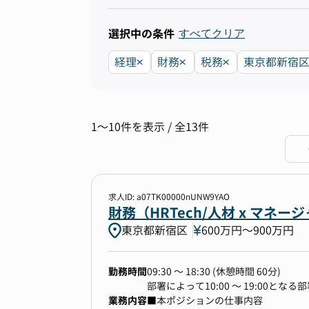
選択中の条件
すべてクリア
経理
財務
税務
東京都新宿
1〜10件を表示 / 全13件
求人ID: a07TK00000nUNW9YAO
財務（HRTech/人材 x マ
東京都新宿区
600万円〜900万円
勤務時間
09:30 〜 18:30 (休憩時間 60分)
部署によって10:00 〜 19:00とな
業務内容
■本ポジションの仕事内容