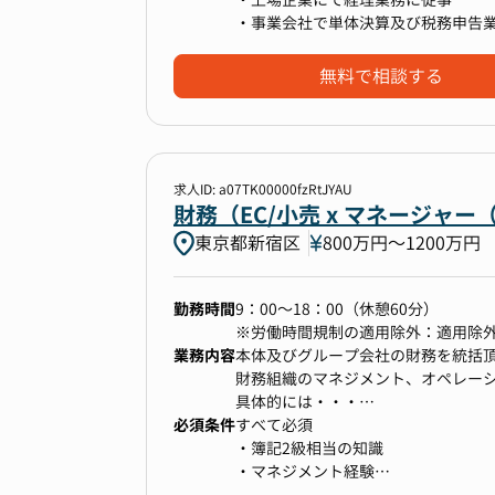
③財務戦略・経営管理
グループ全体の資金財務戦略の立案
・予実分析の高度化
・事業会社で単体決算及び税務申告
● 予算策定・予実管理:
ただきます。
∟部門別、費目別等、経営意思決定
・マネジメント経験（最低５名以上
- 月次での予実分析、差異分析、経
・グループ全体の資金財務戦略の立
会計（実績）データを基礎とした事
無料で相談する
● キャッシュフロー管理:
∟経営意思決定に貢献可能な資金管
・組織マネジメント
- 資金繰り予測、実績管理
∟グループ各社の資金予測・資金繰
∟若手メンバーへの教育を含む中長
- 運転資本の効率的な管理
・調達
といった業務をコーポレート幹部（
● 経営分析・意思決定支援:
∟デッドファインナンスとしての銀
∟採用、評価、面談
- 財務データに基づいた経営分析、課
∟借入金及び利率の管理
求人ID: a07TK00000fzRtJYAU
- 新規事業や投資案件に関する財務
・オペレーションの改善
財務（EC/小売 x マネージ
∟送金・入金業務の早期化、システ
また、ご経験とご意向に応じて以下
東京都新宿区
800万円〜1200万円
■共通
・経理部門のマネジメント
④税務戦略
・組織マネジメント
・エクイティファイナンスとIR
● 税務申告業務の統括:
∟若手メンバーへの教育を含む中長
・経理に限らずいくつかの領域を経
勤務時間
- 法人税、消費税等の各種税務申告
9：00～18：00（休憩60分）
∟採用・評価・面談実施
※業務の変更の範囲：当社業務全般
- 税理士法人との連携
※労働時間規制の適用除外：適用除
といった業務をコーポレート幹部（
業務内容
● タックスプランニング:
本体及びグループ会社の財務を統括頂
※なお、上記すべてのスキル・経験
- 節税策の検討・実行
財務組織のマネジメント、オペレー
応じて、今後の期待役割（ミッショ
【組織構成】※2024年10月時点
- 税務リスクの低減策の実施
具体的には・・・
※業務の変更の範囲：当社業務全般
・連結経理部：2名
必須条件
- （将来的な国際展開を見据えた）
・グループ全体の資金財務戦略の立
すべて必須
・単体経理部所属：29名
∟経営意思決定に貢献可能な資金管
・簿記2級相当の知識
・財務グループ：8名
∟グループ各社の資金予測・資金繰
・マネジメント経験
【組織構成】※2024年9月時点
・単体経理グループ：18名
⑤チームマネジメント
・調達
・資金繰り管理経験（グループの資