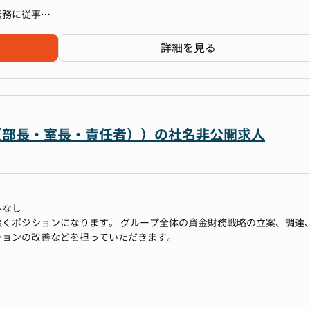
、調達、財務組織のマネジメント、オペレーションの改善などを担って
業務に従事
に貢献可能な予算実績分析に必要な実績会計数値の細分化・高度化
）
営陣へのレポーティング
案
業部への改善提案
詳細を見る
理及び戦略立案
り管理とグループ内貸付の立案
期を見据えた経理組織基盤の強化
責任者水準）として担当していただくこととなります
行交渉
題抽出
的観点からのアドバイス
ャー（部長・室長・責任者））の社名非公開求人
ム・データ基盤整備等、業務の改善（脱属人化）
の領域への兼務やキャリア変更もできます。
期を見据えた組織基盤の強化
験した後に管理本部長
の正確な実施
外なし
責任者水準）として担当していただくこととなります。
くポジションになります。 グループ全体の資金財務戦略の立案、調達
を充足せずとも、（各領域の業務区分を基礎に）候補者様の強みと希望
ションの改善などを担っていただきます。
ン）や組織配置を検討したい方針です。
国際税務の検討
案
理及び戦略立案
り管理とグループ内貸付の立案
金繰り管理があれば尚可）