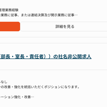
す。⑥⑦はCFOの補佐をイメージしておりますが、ご経験・ご志向によ
クションに関連する業務を通じて、IR、PRや財務戦略のプロフェッシ
ンの改善・強化、新会計基準への適用、税務論点などを統括いただきま
経理業務経験
です。決算説明会に加え、個人投資家向けのイベント企画や運営にも携
告業務に従事、または連結決算及び開示業務に従事
準への移行検討含む）
統制監査
営を軸にしながら、財務（ファイナンス）やグローバル対応（英文開示
の引き上げ及び効率化（開示に必要な各データ基盤の整備と連携）
金繰り管理があれば尚可）
詳細を見る
やご経験に応じて幅広いスキルを習得することが可能です。
検討・実行
と適切な運用
領域
ムの選定・導入・運用・改善
応等）
A、減損、収益認識等）
析内容の高度化含む）
ャー（部長・室長・責任者））の社名非公開求人
ースの予算実績分析に必要な実績会計数値の高度化
ス（DD）の実施・管理
）の実施やサポート
ンの改善・強化を統括いただきます。
務・会計面の検討やサポート
レーション強化・改善
盤整備等、監査対応効率化、通常オペレーション業務の改善（属人的な
外なし
ンの改善・強化を統括いただくポジションになります。
ステム統合
に貢献可能な予算実績分析に必要な実績会計数値の細分化・高度化
レーション強化・改善
事業部への改善提案
盤整備等、監査対応効率化、通常オペレーション業務の改善（属人的な