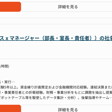
行交渉
詳細を見る
計画
派遣社員2名、アルバイト1名）
、評価
ム・データ基盤整備等、業務の改善（脱属人化）
化
ディング期間は出社必須）
期を見据えた財務組織基盤の強化
組化
ビス x マネージャー（部長・室長・責任者））の社
）支援業務（CFO補佐）
ディング期間は出社必須）
拡大や深化が多く、個人キャリアの幅が広がりやすい
モデル等）の作成支援
プライアンス体制等に対する投資優先度が高い
財務DD、税務DD等）の主導
の領域への兼務やキャリア変更もできます。
はじめ、経営と現場の行き来が多いため経営の意思決定に関与できる
の整理と対応
1時間)
なく非常に働きやすい環境（リモート含めた働き方含む）を重視
拡大や深化が多く、個人キャリアの幅が広がりやすい
験した後に管理本部長
プライアンス体制等に対する投資優先度が高い
行等に伴う会計処理の検討
はじめ、経営と現場の行き来が多いため経営の意思決定に関与できる
括・実行
なく非常に働きやすい環境（リモート含めた働き方含む）を重視
績把握・予測・計画策定）
経験5年以上。資金繰り計画策定および金融機関対応経験。連結決算また
業務経験
務
、条件交渉など）
層・事業責任者との折衝経験。財務・事業分析をもとに課題を抽出し提
基準、開示、ファイナンス開示、プライム審査、IR連携等）に対するナ
ッシュポジションの最適化
KUPピボットテーブル等を駆使したデータ集計・分析）。後輩指導やチーム
ト機能から経営意思決定に貢献する経験
FO補佐）
ディング期間は出社必須）
業務経験
言
詳細を見る
基準、開示、ファイナンス開示、プライム審査、IR連携等）に対するナ