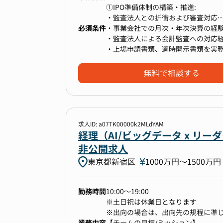
-----------------------------
①IPO準備体制の構築・推進:
変更の範囲：当社の業務全般
・監査法人との折衝および審査対応
必須条件
・上場申請書類（Ⅰの部、各種説明
・事業会社での月次・年次決算の経
・監査法人による会計監査への対応
・上場申請書類、適時開示書類を実
②決算業務
・急成長している環境に対応する高
■当社で働く魅力
・月次・四半期・年次決算業務の早
・変化の激しい環境下で、複数のタ
無料で相談する
▼配属組織について
・取締役会資料作成補助
財務IR部IR・PRグループへの配属
・決算業務プロセスの標準化、効率
当社の財務IR部は、「企業価値の向
③管理部門の組織、仕組みづくり
求人ID: a07TK00000k2MLdYAM
ョンに掲げ、2021年に経営企画部
・IPOを実現するための管理部門の
経理（AI/ビッグデータ x 
定を迅速かつ高度にサポートするた
・部門横断で会社の仕組みづくりな
非公開求人
の最大化を実現する体制を構築して
東京都新宿区
1000万円〜1500万円
■本ポジションの魅力
部署を率いるのは、時価総額数千億円
・弊社のVISIONは「超高齢社会
40代の経験豊富な部長です。その卓
勤務時間
10:00～19:00
義の高い課題解決に取り組める
額を300%以上引き上げるという成
※土日祝は休業日となります
・会社の屋台骨として、自分の業務
今期は、個人投資家、国内機関投資家
※出向の場合は、出向先の規程に準
務に取り込むことができる
バルな投資家基盤の確立を目指すと
業務内容
【チームの目標/ミッション】