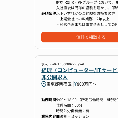
財務IR部IR・PRグループにおいて
入社直後は既存の経験を活かし、即
必須条件
にマネージャーとしてグループを牽
以下いずれかのご経験をお持ちの方
・上場会社でのIR業務 2年以上
・経営企画または事業企画としてのP
＜具体的には＞
・上場に向けた体制構築
・決算説明資料、Fact Bookの作
・バックオフィス機能の立ち上げ
無料で相談する
・開示資料（決算短信、有価証券報
・経営層とのコミュニケーションが
・IRイベント（決算説明会、個人投
・金融関連職、経営コンサル等、経
・国内外機関投資家対応（ミーティ
・個人投資家や株主対応、コーポレー
・株主総会運営の補助
求人ID: a07TK00000k7vTyYAI
・プレスリリース作成
経理（コンピューター/ITサー
・各種メディア対応
非公開求人
東京都新宿区
800万円〜
業務を中心にご希望とご経験に応じ
-----------------------------
勤務時間
9:00～18:00 （所定労働時間：8時間
・国内外機関投資家やアナリストと
休憩時間：60分
・資金調達業務（銀行を中心とした
時間外労働有無：有
・IR施策の立案と実行
業務内容
■役割・ミッション