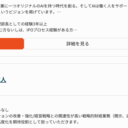
わり、組織と自身の成長を同時に感じられる
感を一層向上させる取り組みを強化してまいりました。
企業に一つオリジナルのAIを持つ時代を創る。そしてAIは働く人をサポー
25 Japan」において、当社は過去3決算期の売上高成長率1,616.3％を記録し、受賞
というビジョンを掲げています。
、20代〜30代の若く活発なメンバーが専門性を活かしながら協力して
部長としての経験3年以上​
）を取り入れたハイブリッド型の勤務形態を採用し、柔軟な働き方を実現
するAI企業の経営基盤を支える経理・財務体制を構築し、将来のIPOに
方ないしは、IPOプロセス経験がある方
図りながら、企業の成長を支える最前線で戦略的な挑戦を続ける、活気
ンス強化を推進することです。
社での経理実務経験3年以上
した経験
詳細を見る
)
プライアンスの徹底、経理・財務オペレーションの最適化を通じて、A
ら支えていただきます。
ビジネスモデルの会計処理 or ストックオプションやESOP導入時の会計処
リーとして会計士の方にサポートいただいております。
、急成長企業として、M&A、新規事業、資本業務提携など多岐にわたる
討経験を指します。
る当社だからこそ以下のような魅力を感じていただけるのではないかと
求人
本に革命を起こしませんか？』
成AIの台頭により、何十年に一度の産業革命が起こると言われており、何
線で感じられます
生しています。
得など、企業価値向上に直結する多彩なコーポレートアクションを実行
ジションです。急成長企業の多彩な変化をリアルタイムで体感しながら
外なし
高めることができます。
企業だと確信し、全社一丸となって日々業務に取り組んでいます。
ョンの改善・強化/経営戦略との関連性が高い戦略的財経業務（開示、
長候補として以下の業務をお任せします。
高度化を期待役割として担っていただきます。
しており、将来的にはCFO直下での業務となります。