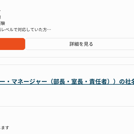
資料等）の作成補助
験
経験
務レベルで対応していた方
い業務遂行能力
期化・高度化
スクの優先順位を自律的に判断し、迅速に業務を完遂できる能力
詳細を見る
を想定しております。
化、システム化の推進
上（時価総額の向上）」と「成長投資のための最適な資金調達」をミッ
から独立した専門部署です。財務・IR・PR業務を一元化し、戦略的な意思
組織づくりを一緒に行っていただく
リーダー・マネージャー（部長・室長・責任者））の社
めに設立されました。これにより、資本市場との連携を強化し、企業価
ども行っていただく
います。
規模の企業でのIRや東証一部上場企業の取締役CFOとしての実績を持
を成功に導く」という前人未到の難題に挑む事を掲げており、極めて社会的
越したリーダーシップのもと、財務IR部は設立からわずか3年間で時価総
果を果たしてきました。
が「事業成長」と「社会貢献」に直結していると捉え、リーダーとして
へのIRを強化しながら、海外機関投資家との連携をさらに深め、グロ
じます
ともに、メディア戦略を活用することで、領域トップクラスのシェアを