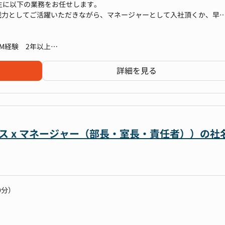
、主に以下の業務をお任せします。
戦力としてご活躍いただきながら、マネージャーとして入社頂くか、早
引していただくことも期待しています。
M経験 2年以上
成および関連データの収集
経験
詳細を見る
告書、招集通知、プレスリリースなど）の作成
業務上必要な方
資家説明会）の企画・運営
営分析に業務上親和性のあるご経験をお持ちの方
ングのアレンジや問い合わせ対応）
トサイトIRページでの情報発信
ビス x マネージャー（部長・室長・責任者））の社
て以下業務にも挑戦いただくことが可能です。
0分）
のミーティング対応
金融機関対応などのデッドファイナンス）