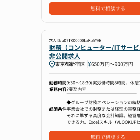
・連結経理部：2名
・PMIグループ：3名
● 経理部門の組織構築・採用・育成:
∟デッドファインナンスとしての銀
無料で相談する
・単体経理部所属：29名
- 事業拡大に合わせた組織設計と人員
∟借入金及び利率の管理
∟財務グループ：7名
- 優秀な経理人材の採用
・オペレーションの改善
∟単体経理グループ：20名（うち、
【働き方】
- メンバーの育成、スキルアップ支援
∟送金・入金業務の早期化、システ
∟PMIグループ：2名
残業20時間程度
● 部門内コミュニケーションの活性
・財務組織のマネジメント
リモートワーク導入（但しオンボー
∟若手メンバーへの教育を含む中長
求人ID: a07TK00000bxKo5YAE
∟各施策の戦術レベルでの検討、仕
財務（コンピューター/ITサー
【働き方】
⑥資金調達（VCデット・エクイティ
∟採用、評価、面談
非公開求人
残業20時間程度
【本ポジションの魅力】
● VCとのコミュニケーション支援:
リモートワーク導入（但しオンボー
・事業成長に応じて関連業務の範囲
東京都新宿区
650万円〜900万円
- 投資家向け資料（事業計画、財務
・経営陣のコーポレート機能やコン
- デューデリジェンス（DD）対応（
また、ご経験とご意向に応じて以下
・取締役CFO、執行役員管理本部長
- 投資契約関連の経理・財務的論点
・経理部門のマネジメント
【本ポジションの魅力】
勤務時間
9:30～18:30(実労働時間8時間、休憩
・コーポレート領域は人的ストレス
● 資本政策の実行支援:
・エクイティファイナンスとIR
・事業成長に応じて関連業務の範囲
業務内容
?業務内容
- エクイティストーリーの策定に関与
・経理に限らずいくつかの領域を経
・経営陣のコーポレート機能やコン
￣￣￣￣￣￣￣￣￣￣￣￣￣￣￣￣
- 新株発行、ストックオプション発
※業務の変更の範囲：当社業務全般
・取締役CFO、執行役員管理本部長
◆グループ財務オペレーションの統
【仕事を通して得られるもの】
● デットファイナンス支援:
・コーポレート領域は人的ストレス
必須条件
・グループ全体の資金繰り管理（実
事業会社での財務または経理の実務
・財務経理領域を基盤とした幅広い
- 金融機関との折衝、融資契約関連業
・金融機関との実務交渉（融資実行
それに準ずる高度な会計知識。経営
・専門領域（MA（連結）、国際会計
【働き方】
・グループ各社間の資金移動やキャ
できる力。Excelスキル（VLOO
ッジの深化
残業20時間程度
【仕事を通して得られるもの】
ーダーの経験。
・全社グループ横断的なコーポレー
⑦IPO（新規株式公開）準備業務（C
リモートワーク導入（但しオンボー
・財務経理領域を基盤とした幅広い
◆経営の意思決定を支える分析と提
・組織マネジメント能力
無料で相談する
● 上場準備体制の構築:
・専門領域（MA（連結）、国際会計