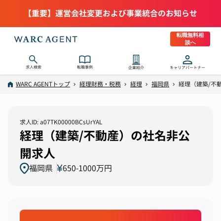
【重要】運営会社変更および事業統合のお知らせ
転職無料相
談へ
求人検索
転職事例
企業紹介
キャリアパートナー
WARC AGENTトップ
経理財務・税務
経理
福岡県
経理（建築/不
求人ID: a07TK00000BCsUrYAL
経理（建築/不動産）の社名非公
開求人
福岡県
650-1000万円