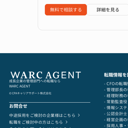
無料で相談する
詳細を見る
転職情報を
成長企業の管理部門への転職なら
- CFOの転
WARC AGENT
- 管理部長
© CPAキャリアサポート株式会社
- 経理財務
- 常勤監査
お問合せ
- 情報シス
- 公認会計
中途採用をご検討の企業様はこちら
- 経営企画
転職をご検討中の方はこちら
- 採用人事