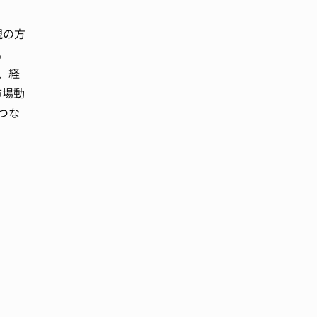
現の方
。
、経
市場動
つな