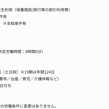
厚生利用（保養施設/旅行等の割引利用等）
件有
 ※支給条件有
0 （所定労働時間：8時間0分）
制（土日祝）※19期は年間124日
慶弔／出産／育児／介護休暇など）
0日付与
間中の労働条件に変更はありません。