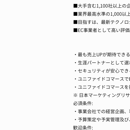
■大手含む1,100社以上
■業界最高水準の1,000
■目指すは、最新テクノロ
■EC事業者として高い評価
・最も売上UPが期待できる
・生涯パートナーとして選び
・セキュリティが安心できる
・ユニファイドコマースでE
・ユニファイドコマースを推
※ 日本マーケティングリ
必須条件:
・事業会社での経営企画、
・予算策定や予実管理及び
歓迎条件: