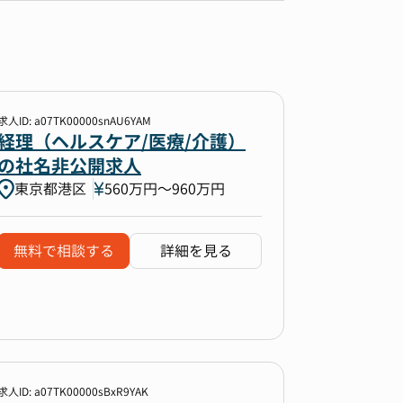
求人ID: a07TK00000snAU6YAM
経理（ヘルスケア/医療/介護）
の社名非公開求人
東京都港区
560万円〜960万円
無料で相談する
詳細を見る
求人ID: a07TK00000sBxR9YAK