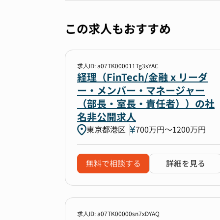
この求人もおすすめ
求人ID: a07TK000011Tg3sYAC
経理（FinTech/金融 x リーダ
ー・メンバー・マネージャー
（部長・室長・責任者））の社
名非公開求人
東京都港区
700万円〜1200万円
無料で相談する
詳細を見る
求人ID: a07TK00000sn7xDYAQ