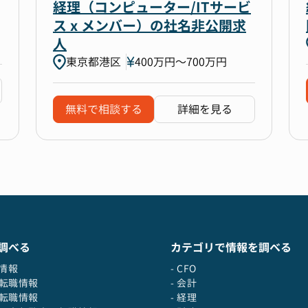
経理（コンピューター/ITサービ
ス x メンバー）の社名非公開求
人
東京都港区
400万円〜700万円
無料で相談する
詳細を見る
調べる
カテゴリで情報を調べる
職情報
- CFO
の転職情報
- 会計
の転職情報
- 経理