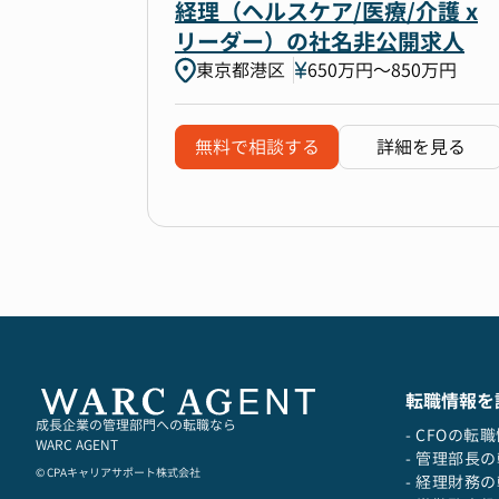
経理（ヘルスケア/医療/介護 x
リーダー）の社名非公開求人
東京都港区
650万円〜850万円
無料で相談する
詳細を見る
転職情報を
成長企業の管理部門への転職なら
- CFOの転
WARC AGENT
- 管理部長
© CPAキャリアサポート株式会社
- 経理財務