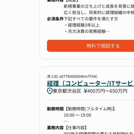
新規事業の立ち上げと成長を背景に
広く担当し、将来的に経理組織の中
必須条件
所属組織はF&Cユニット（計3名：
下記すべての要件を満たす方
兼務しており、経営層との距離が近
・経理経験3年以上
・月次決算の実務経験
※会計事務所や税理士事務所でのご
【ミッション】
無料で相談する
日々の正確な取引記録・管理を通じ
づいた迅速な意思決定を行えるよう
す。
求人ID: a07TK00000tNm7fYAC
【担当業務】
経理（コンピューター/ITサー
1.決算業務（月次・年次）
東京都渋谷区
400万円〜650万円
月次決算の締め処理、試算表の作成
四半期・年次決算整理仕訳の実施・
決算スケジュール管理、連結決算パ
勤務時間
【勤務時間(フルタイム時)】
2.管理会計
10:00 〜 19:00
財務諸表などの数値を用いた経営分
予算編成プロセスの補助、予実対比
業務内容
【勤務条件備考】
【仕事内容】
部門別損益の計算
一部リモート可
IPO後の経理部門の更なる体制強化