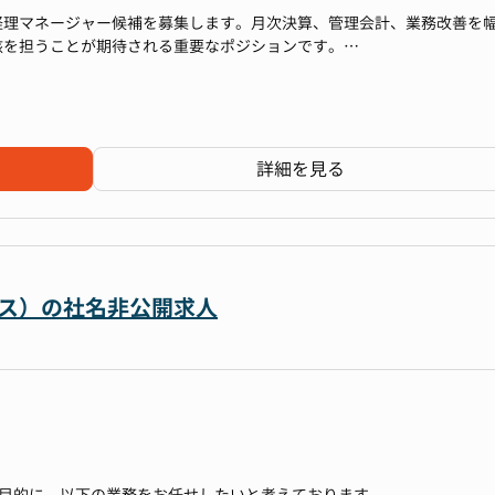
経理マネージャー候補を募集します。月次決算、管理会計、業務改善を
核を担うことが期待される重要なポジションです。
ユニットリーダー1名、メンバー2名）です。ユニットリーダーは経営企画
い環境です。
経験者も応募可能です！
詳細を見る
て、会社の財政状態をタイムリーかつ正確に把握し、経営陣がデータに
貢献すること。事業の健全な成長を、データと仕組みの両面から支えま
ビス）の社名非公開求人
補助、財務諸表の作成
ッケージ作成補助、会計監査対応補助
析、データに基づいた洞察の提供
分析資料の作成
を目的に、以下の業務をお任せしたいと考えております。