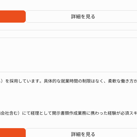
を含む連結業務、グローバル会計、Web3領域の会計処理、さらには会
の高い業務に携わることができます。また、グループ全体で組織・業務
験
上場企業水準の経理体制を一緒に築いていくことを期待しています。
さに変革期にあります。
詳細を見る
ーシップを発揮しながらプロジェクトを推進し、メンバーを率いるマネ
ルティング業務経験
。新しい挑戦に積極的に取り組みたい方にとって、大きな成長機会が得
の協議
全般
し）を採用しています。具体的な就業時間の制限はなく、柔軟な働き方
務分析
務
などの責任者
備会社含む）にて経理として開示書類作成業務に携わった経験が必須ス
ションはまだ発展途上の段階です。
門のPMI
いて、ヒューマンエラーや手戻りが発生するケースもあり、
括
仕組みづくりが大きなテーマになっています。
析・経営支援
うな取り組みを進めています。
詳細を見る