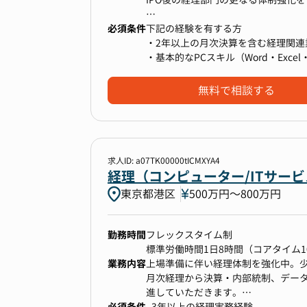
3.業務改善・内部統制
フレックスタイム制
既存業務フローの課題特定と改善提
必須条件
コアタイム：11時～15時
【業務詳細】
下記の経験を有する方
マニュアル作成・更新、ペーパーレ
フレキシブルタイム：（始業）5時～1
・日次経理業務（伝票起票、債権債
・2年以上の月次決算を含む経理関連
J-SOX対応などの内部統制プロセス
・決算業務（月次、四半期、年次）
・基本的なPCスキル（Word・Excel・P
4.経理・財務補助・税務補助
・開示資料（決算短信、有価証券報
・簿記2級相当の知識
日々の入出金管理、資金繰りの安定
・監査法人対応
無料で相談する
売掛金・買掛金等の管理
・税理士対応
法人税・消費税・事業所税などの申
・予実管理等の管理会計業務
固定資産台帳管理、償却資産税申告
5.経理メンバーのマネジメント
求人ID: a07TK00000tICMXYA4
経理（コンピューター/ITサー
【本ポジションの魅力】
東京都港区
500万円〜800万円
・事業成長の基盤づくりをリード：
基盤づくりに深く関与できます。
・幅広い経理経験：月次・年次決算
勤務時間
フレックスタイム制
域全般を一気通貫で経験できます。
標準労働時間1日8時間（コアタイム1
・経営層との連携：単なる数値集計
業務内容
上場準備に伴い経理体制を強化中。
「ビジネスを動かす分析力」を身に
月次経理から決算・内部統制、データ
・迅速な意思決定：経営層との距離
進していただきます。
必須条件
- 3年以上の経理実務経験