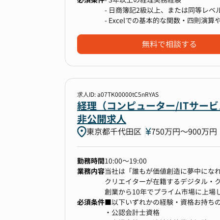
- 日商簿記2級以上、または同等レ
■ お任せしたい主な業務
- Excelでの基本的な関数・四則演
------------------------------------
ご入社後は、ご経験やご志向に応じ
無料で相談する
方）からお任せしていきます。まず
体制づくりに幅広く携わっていただ
▼ 月次経理業務
求人ID: a07TK00000tC5nRYAS
- 会計ソフト（freee）を用いた仕
経理（コンピューター/ITサー
- 売掛金・買掛金の管理、債権債務の
非公開求人
- 預金管理、銀行対応
東京都千代田区
750万円〜900万円
- 月次レポートの作成補助
勤務時間
10:00～19:00
▼ 決算・上場準備業務
業務内容
当社は「誰もが価値創造に夢中になれ
- 年次決算業務
クリエイターが在籍するデジタル・
- IPOに向けた内部統制（J-SOX）
創業から10年でプライム市場に上場
- 監査法人対応、開示書類作成の補助
必須条件
M&Aによる事業拡大、グローバル展
■以下いずれかの経験・資格お持ち
- 業務フローの改善・効率化
が集結しています。一方で、経理部
・公認会計士資格