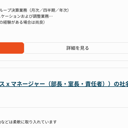
グループ決算業務（月次／四半期／年次）
ニケーションおよび調整業務
の経験がある場合は尚良）
ビューおよび指導
連結パッケージ等の基礎データ提供
とのメール・会議対応など）
たデータ処理・集計能力
詳細を見る
換あり
ビス x マネージャー（部長・室長・責任者））の社
勤などは柔軟に取り入れています