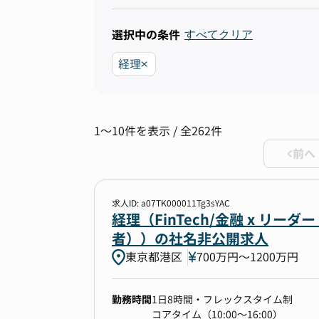
選択中の条件
すべてクリア
経理
1〜10件を表示 / 全262件
前へ
求人ID: a07TK000011Tg3sYAC
経理（FinTech/金融 x 
者））の社名非公開求人
東京都港区
700万円〜1200万円
勤務時間
1日8時間・フレックスタイム制
コアタイム（10:00～16:00）