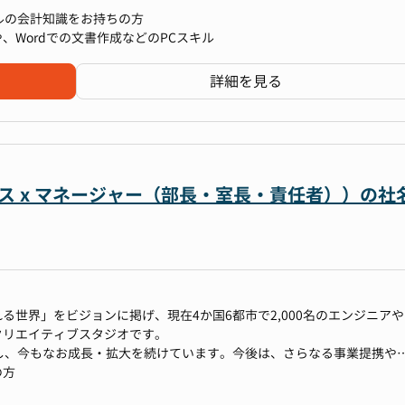
ベルの会計知識をお持ちの方
算や、Wordでの文書作成などのPCスキル
て「月次経理業務」または「決算・上場準備業務」いずれか（もしくは
詳細を見る
は会社全体の業務フローを理解していただきながら、上場企業水準の経
けるポジションです。
訳入力・経費精算
ビス x マネージャー（部長・室長・責任者））の社
照合
る世界」をビジョンに掲げ、現在4か国6都市で2,000名のエンジニアや
クリエイティブスタジオです。
整備のサポート
し、今もなお成長・拡大を続けています。今後は、さらなる事業提携や
開も見据え、経営管理本部の体制強化を進めており、多様な領域の経験
の方
門では人材が不足しており、本募集に至りました。