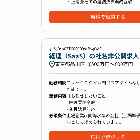
本ポジションでは、キャッシュフロー
・上場会社での連結決算業務経験
計を踏まえた投資設計など、専門性
・上場会社での開示資料作成業務経
日常業務を安定的に運用しながら、
インフラの見直しを進めており、ま
・事業会社での経理リーダー経験
無料で相談する
こうした環境で働くことで、リーダ
・経営企画、事業開発、事業コンサ
メントスキルも磨くことができます
・プロジェクトのリーダー経験
れるポジションです。
■ 使用ツール
求人ID: a07TK00000szBwgYAE
------------------------------------
【業務詳細】
経理（SaaS）の社名非公開求人
- freee（会計ソフト）
■グループ経理
- バクラク請求書管理
東京都品川区
500万円〜800万円
・会計論点の検討および監査法人と
- Stripe
・連結および開示業務
・グローバル会計の会計判断・処理
勤務時間
フレックスタイム制（コアタイムな
・連結およびグループ会社決算の財
可能です。
業務内容
【お任せしたいこと】
- 経理業務全般
■ 現在の課題と取り組み
■今後実績に応じてお任せしたい業
- 各種決算対応
------------------------------------
・買収した子会社のCFO、経理部長
必須条件
- 上場準備業務
上場企業or同等水準の会社（上場準
事業の急拡大に伴い、経理オペレー
・買収した子会社の経理を含む管理部
- B/S・P/Lの作成
ルとして求められています。
請求処理や仕訳などの基本業務にお
・親会社での四半期、年度決算の統
- 開示資料作成
正確でスピーディな数字を生み出す
・グループ会社の経営管理・経営分
※会計システム：勘定奉行
その解決に向けて、現在は以下のよ
無料で相談する