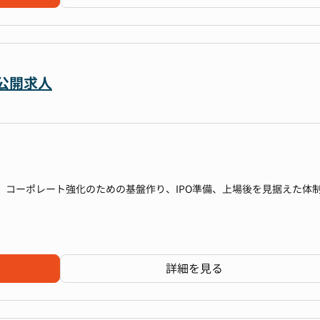
の専門性を活かし、以下のミッションを推進いただきます。
cks上で可視化し、リアルタイムで経理データを分析できる仕組みを構築。
性を高め、経営判断に直結するデータ活用を目指しています。
非公開求人
を通じ、グローバルで統一された会計基準の確立をリード
ロー整備
的になりやすい業務を再設計し、誰が担当しても安定して遂行できるオ
の立案から実行までを担い、買収した会社の経理PMIを推進
、コーポレート強化のための基盤作り、IPO準備、上場後を見据えた体
両立し、社内外へ「正しく・早く・納得感のある数字」を届ける体制を
上
詳細を見る
や開示資料の整備を継続的に改善。品質の高い数字づくりを追求してい
ローの構築