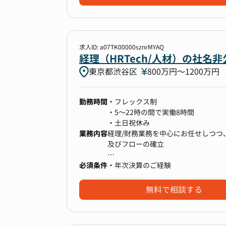
【ミッション】
▼ 会計データの可視化・活用
本ポジションでは、経理・財務領域
freeeの会計データをDatabri
今後は、財務会計と管理会計の整合
求人ID: a07TK00000sznrMYAQ
経理（HRTech/人材）の社名
■グローバル会計の導入推進
東京都渋谷区
800万円〜1200万円
会計方針の検討や監査法人との協議
▼ 経理オペレーションの標準化・フ
請求書処理や承認フローなど、属人
レーション体制を構築中です。
勤務時間
・フレックス制
■経理課題の解決と実行
・5～22時の間で実働8時間
経理業務全般の課題に対して、解決策
・土日祝休み
▼ 決算の早期化
業務内容
経理/財務業務を中心にお任せしつつ
月次・年次決算のスピードと精度を
及びフローの確立
備しています。
必須条件
・年次決算のご経験
・資金繰り（銀行対応等）
▼ 監査法人対応・開示資料の品質向
・決算開示業務（開示書類作成等）
無料で相談する
上場準備フェーズとして、監査対応
・月次・四半期・年次決算・業務フ
す。
・監査対応・税理士/会計士対応
・上場準備関連業務