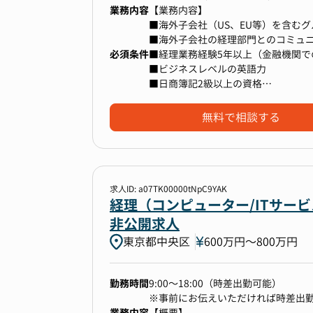
業務内容
【業務内容】
■海外子会社（US、EU等）を含む
■海外子会社の経理部門とのコミュ
必須条件
■会計監査（日本／海外）の対応
■経理業務経験5年以上（金融機関で
■海外子会社における経理業務のレ
■ビジネスレベルの英語力
■管理会計や財務レポーティング、
■日商簿記2級以上の資格
■英語を用いた業務経験（海外拠点
■会計ソフトおよびExcelを活用し
無料で相談する
変更の範囲：全ての業務への配置転
求人ID: a07TK00000tNpC9YAK
経理（コンピューター/ITサー
非公開求人
東京都中央区
600万円〜800万円
勤務時間
9:00〜18:00（時差出勤可能）
※事前にお伝えいただければ時差出
業務内容
【概要】