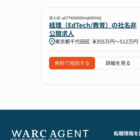
求人ID: a07TK00000mj0tDYAQ
経理（EdTech/教育）の社名非
公開求人
東京都千代田区
355万円〜512万円
無料で相談する
詳細を見る
転職情報を