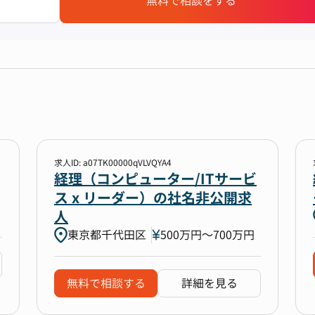
無料で相談をする
求人ID: a07TK00000qVLVQYA4
経理（コンピューター/ITサービ
ス x リーダー）の社名非公開求
人
東京都千代田区
500万円〜700万円
無料で相談する
詳細を見る