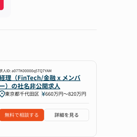
求人ID: a07TK00000q5TQ7YAM
経理（FinTech/金融 x メンバ
ー）の社名非公開求人
東京都千代田区
660万円〜820万円
無料で相談する
詳細を見る