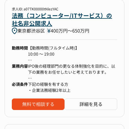
・監査法人対応
できる
・税理士対応
求人ID: a07TK00000tNlezYAC
・経営の視点を意識しながら、組織課題の解決に
・予実管理等の管理会計業務
法務（コンピューター/ITサービス）の
向けて機動的にアクションを取る経験を積める
社名非公開求人
・採用が事業成長のキードライバーになる場面は
多く、採用の影響力が大きいため、事業成長への
東京都渋谷区
400万円〜650万円
貢献を実感しながら採用に向き合える
・「企業としての魅力」を伝える手段は発展途上
のため、採用広報や候補者体験の設計に自由度が
勤務時間
【勤務時間(フルタイム時)】
ある
10:00 〜 19:00
業務内容
【勤務条件備考】
IPO後の経理部門の更なる体制強化を目的に、以
▼組織構成
一部リモート可
下の業務をお任せしたいと考えております。
HRBP統括部 Recruitingグループに所属します。
フレックスタイム制
マネジャー含め10名弱の組織です。
必須条件
コアタイム：11時～15時
下記の経験を有する方
フレキシブルタイム：（始業）5時～11時（終
【業務詳細】
・企業法務経験2年以上
業）15時～22時
事業、プロダクト、マーケティング、コーポレー
ト等、会社運営において生じるすべての法務関連
無料で相談する
詳細を見る
業務を担っていただきます。
【まず直近でお願いすること】