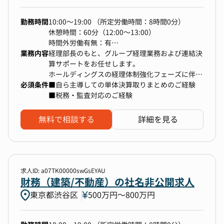
策定
す。
└採用マーケティング視点でのSTP整理、ターゲ
勤務時間
10:00～19:00 （所定労働時間：8時間0分）
ティング、競合分析
休憩時間：60分（12:00～13:00）
└TVCM・WEB広告・SNSを活用した大規模プロ
時間外労働有無：有
■部署について
モーション設計の実行
業務内容
＜その他就業時間補足＞
経理部長のもと、グループ経理業務および連結決
─────────────────────
└志望度向上のためのタッチポイント設計（説明
■想定残業：約40時間/月
算サポートをお任せします。
所属：コーポレート本部 HR部
会/面談/懇親イベントなど）
ホールディングスの経理体制強化フェーズに伴う
・採用計画・チャネル運用
必須条件
増員募集です。
■自ら主導しての単体決算取りまとめのご経験
└採用目標から逆算したKPIの設定、進捗管理・
■税務・監査対応のご経験
現在のHR部は3名体制で、それぞれの強みを活か
改善PDCA
【業務内容】
しながら、採用・制度設計・育成・カルチャーづ
└エージェント/ダイレクトリクルーティング/リ
※ご経験に応じ、徐々にお任せしていきます
くりなど幅広い業務を担っています。
無料で相談する
詳細を見る
ファラルなどの多様なチャネル運用
・仕訳・伝票の確認
└採用イベント/説明会/サマーインターンなどの
・月次・四半期・年次決算業務
大型企画の立案・運営
・連結決算業務の補助
現在のメンバー経歴は以下の通りです：
└志望度高位層へのパーソナライズドアプローチ
・税務対応・監査対応
・コンサルファーム出身
の設計（CX設計）
・財務資料の作成サポート
・大手人材企業出身
求人ID: a07TK00000swGsEYAU
・選考設計・面談対応
・グループ会社の経理体制整備・業務フロー改善
財務（建築/不動産）の社名非公開求人
・ベンチャーでの人事立ち上げ経験者
└母集団ごとの選考フローの最適化
・予実管理サポート
東京都渋谷区
500万円〜800万円
└自ら候補者との面談・面接を実施し、企業理
・スタッフの育成・教育
解・キャリア観のすり合わせ
今後の事業拡大に向けて、採用領域をより強化す
└志望動機を育てる「動機形成型面談」の実施
※会計システム：勘定奉行
るため、