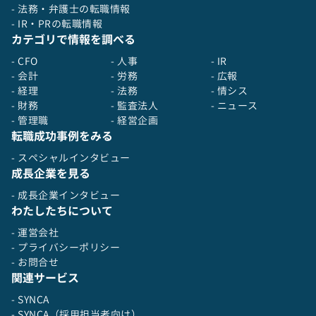
- 法務・弁護士の転職情報
営メンバーや事業部責任者、部門長と密に連携で
- IR・PRの転職情報
きる
カテゴリで情報を調べる
経営の視点を意識しながら、組織課題の解決に向
けて機動的にアクションを取る経験を積める
- CFO
- 人事
- IR
採用が事業成長のキードライバーになる場面は多
- 会計
- 労務
- 広報
く、採用の影響力が大きいため、事業成長への貢
- 経理
- 法務
- 情シス
献を実感しながら採用に向き合える
- 財務
- 監査法人
- ニュース
「企業としての魅力」を伝える手段は発展途上の
- 管理職
- 経営企画
ため、採用広報や候補者体験の設計に自由度があ
転職成功事例をみる
る
- スペシャルインタビュー
成長企業を見る
【組織構成】
- 成長企業インタビュー
HRBP統括部 Recruitingグループに所属します。
わたしたちについて
マネジャー含め10名弱の組織です。
- 運営会社
開発環境、使用するツールなど
- プライバシーポリシー
Gmail、Slack、Zoom、Google Meet、
- お問合せ
PowerPoint、Googleスライド など
関連サービス
- SYNCA
- SYNCA（採用担当者向け）