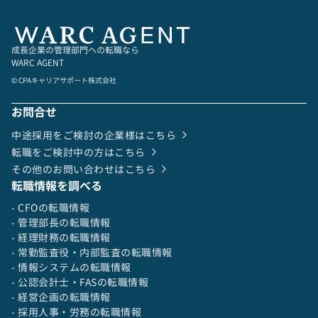
エージェントおよびスカウトの仕組み化から調整
複数の関係者と調整しながら業務を遂行した経験
対応
関係者との求人内容のすり合わせ、内容の確定
求める人物像として
選考フローの策定やコミュニケーション設計
当事者意識を持ち、スピーディーに業務を遂行で
成長企業の管理部門への転職なら
その他、採用に関する業務全般
きる方
WARC AGENT
※日程調整やデータ分析は別グループが担当しま
変化を前向きに捉え、柔軟に対応できる方
© CPAキャリアサポート株式会社
す。
Sansanのカタチに共感できる方
お問合せ
▼採用ターゲット
中途採用をご検討の企業様はこちら
セールスなどのフロント職の即戦力・リーダー・
転職をご検討中の方はこちら
ミドル層
その他のお問い合わせはこちら
転職情報を調べる
- CFOの転職情報
▼キャリアパス
- 管理部長の転職情報
入社後、2~3年経過したのち、適性・ご志向を鑑
- 経理財務の転職情報
みてHRBPや他部門へのキャリアチェンジも可
- 常勤監査役・内部監査の転職情報
能。
- 情報システムの転職情報
- 公認会計士・FASの転職情報
- 経営企画の転職情報
【本ポジションの魅力】
- 採用人事・労務の転職情報
役職間の隔たりがないフラットな組織のため、経