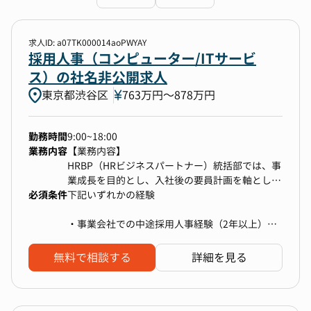
勤務地
1件選択
求人ID: a07TK000014aoPWYAY
採用人事（コンピューター/ITサービ
ス）の社名非公開求人
年収
東京都渋谷区
763万円〜878万円
下限なし〜上限なし
勤務時間
9:00~18:00
業務内容
【業務内容】
選択中の条件
すべてクリア
HRBP（HRビジネスパートナー）統括部では、事
業成長を目的とし、入社後の要員計画を軸とした
東京都渋谷区
必須条件
生産性管理、異動配置、評価などの人事業務全般
下記いずれかの経験
を担っています。
本ポジションは、事業や組織戦略に基づいたキャ
・事業会社での中途採用人事経験（2年以上）※
検索する
リア採用領域の中でビジネス職の採用企画として
採用人数規模は年間50名以上
チャネル戦略をリードします。
・人材エージェント企業でのリクルーティング営
無料で相談する
詳細を見る
業経験（2年以上）
・ヘッドハンティングファームでダイレクトスカ
【具体的な業務】
ウトを通じて幹部層を採用支援した経験（2年以