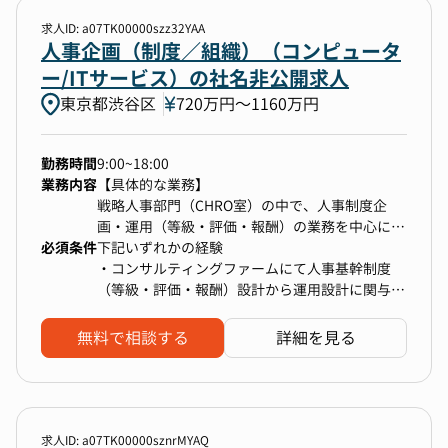
└ スカウト戦略設計・配信管理
└ エージェントリレーションの再構築
求人ID: a07TK00000szz32YAA
└ 媒体活用、採用広報との連携
人事企画（制度／組織）（コンピュータ
・選考管理と候補者体験の改善（候補者コミュニ
ー/ITサービス）の社名非公開求人
ケーション〜クロージング）
東京都渋谷区
720万円〜1160万円
・採用データ分析（ファネル分析、改善提案）
・採用オペレーション改善
└ 調整業務標準化
勤務時間
9:00~18:00
└ HERPの運用最適化
業務内容
【具体的な業務】
└ タスク/進捗管理の仕組み化
戦略人事部門（CHRO室）の中で、人事制度企
・採用広報・採用イベントの企画（メディアプラ
画・運用（等級・評価・報酬）の業務を中心に担
ットフォーム運営企業・SNS・イベント参加・
必須条件
当します。
下記いずれかの経験
UGC活用）
・コンサルティングファームにて人事基幹制度
（等級・評価・報酬）設計から運用設計に関与し
【人事評価】
た経験
※既存HRメンバーが担っている領域も、優先度
・評価スケジュールの策定、および全社・評価者
または
無料で相談する
詳細を見る
に応じて引き取りながら再設計していくことを想
向けの適切なアナウンスの設計と実行
・事業会社にて、以下の経験
定しています。
・評価システムの管理者として、各種設定変更や
L人事制度（等級・評価・報酬）の設計、運用
評価データの整備・管理
・評価者・被評価者からの問い合わせ対応を踏ま
えた、制度浸透と運用の質の向上
求人ID: a07TK00000sznrMYAQ