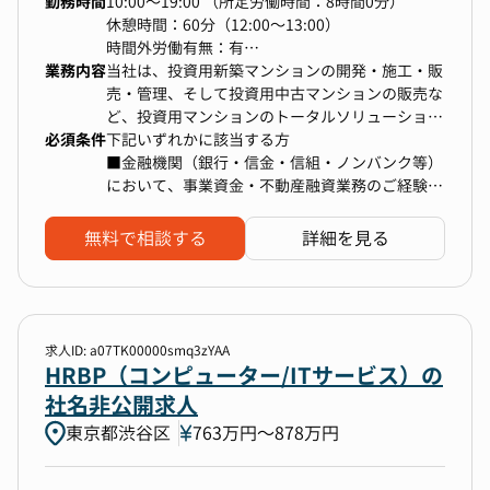
勤務時間
10:00～19:00 （所定労働時間：8時間0分）
└面接官トレーニングや選考ナレッジの体系化
※まずは補助業務から入り、段階的に幅を広げて
入社後6ヶ月を目安に「HR部 採用グループ」とし
休憩時間：60分（12:00～13:00）
・内定者フォロー
いただきます
て専任チームを立ち上げる計画があります。本ポ
時間外労働有無：有
└入社後の活躍を見据えた内定者ジャーニー設計
ジションは、その中核メンバーとして、組織づく
業務内容
＜その他就業時間補足＞
当社は、投資用新築マンションの開発・施工・販
（懇親・面談）
【ポジションの特徴】
りにも携わっていただく想定です。
■想定残業：約40時間/月
売・管理、そして投資用中古マンションの販売な
└入社前オンボーディング（フォロー）設計
上場企業の経理体制づくりに携われる環境
ど、投資用マンションのトータルソリューション
・チームマネジメント・プロジェクト推進
業務効率化・仕組みづくりに積極的に関われます
必須条件
を扱っております。直近ファミリー向け新築マン
下記いずれかに該当する方
└年次関係なくプロジェクトリーダーとして大型
ゆくゆくはグループ全体の経理管理も目指せます
ションにも力をいれております。
■金融機関（銀行・信金・信組・ノンバンク等）
企画をリード
開発プロジェクトごとに機動的に資金調達を行
において、事業資金・不動産融資業務のご経験
└チームメンバーのマネジメントや育成、仕組み
■働き方
い、事業推進を加速させるため、財務担当を募集
■不動産売買・開発会社において、資金調達を含
づくり
【補足】
─────────────────────
します。
めた財務関連職のご経験
無料で相談する
詳細を見る
└エンジニア・デザイナー・マーケターなどの社
決算：年4回（四半期・本決算）
・試用期間中は原則出社。業務に慣れ次第、状況
内専門職との連携
想定残業時間：月40時間程度
に応じてリモート勤務も可能です。
残業削減のため、業務フロー改善を推進中
具体的には、グループ企業の財務部門として下記
→改善・仕組みづくりに興味のある方歓迎！
の業務を担っていただきます。
◎当ポジションの魅力
■不動産開発のための資金調達（1億円～30億円
求人ID: a07TK00000smq3zYAA
・経営を組織をつくれるポジションです
規模など）
HRBP（コンピューター/ITサービス）の
└「会社の未来をつくる、経営戦略の実行者」と
■新規金融機関開拓業務
社名非公開求人
いう立場で、経営・事業戦略と同期した数百～数
■金融機関との折衝
千名規模の採用計画を営業のようにKPIを持って
東京都渋谷区
763万円〜878万円
■金融機関への提出資料作成
推進するポジションです
■資金・借入管理
・他社の人事と一線を画す業務の幅とスケールが