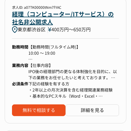
・数値分析に基づく採用課題の特定、および社内
上）
関係者への改善提案
求人ID: a07TK00000tNm7fYAC
・リファラル採用の取り組み推進
経理（コンピューター/ITサービス）の
・エージェントおよびスカウトの仕組み化から調
社名非公開求人
整対応
東京都渋谷区
400万円〜650万円
・関係者との求人内容のすり合わせ、内容の確定
・選考フローの策定やコミュニケーション設計
・その他、採用に関する業務全般
勤務時間
【勤務時間(フルタイム時)】
※入社後オンボーディング期間は採用業務も一部
10:00 〜 19:00
担当します。
※日程調整やデータ分析は別グループが担当しま
業務内容
【勤務条件備考】
【仕事内容】
す。
一部リモート可
IPO後の経理部門の更なる体制強化を目的に、以
フレックスタイム制
下の業務をお任せしたいと考えております。
必須条件
コアタイム：11時～15時
下記の経験を有する方
▼キャリアパス
フレキシブルタイム：（始業）5時～11時（終
【業務詳細】
・2年以上の月次決算を含む経理関連業務経験
入社2~3年経過した後、適性・ご志向を鑑みて
業）15時～22時
・日次経理業務（伝票起票、債権債務管理、経費
・基本的なPCスキル（Word・Excel・
HRBPや他部門へのキャリアチェンジも可能。
精算等）に係る業務
PowerPoint）
・決算業務（月次、四半期、年次）を取り纏める
・簿記2級相当の知識
無料で相談する
詳細を見る
財務会計業務
▼本ポジションの魅力
・開示資料（決算短信、有価証券報告書等）作成
・役職間の隔たりがないフラットな組織のため、
に関する業務
経営メンバーや事業部責任者、部門長と密に連携