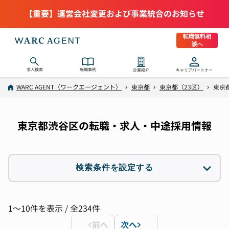
【重要】運営会社変更および事業統合のお知らせ
転職無料相
談へ
求人検索
転職事例
企業紹介
キャリアパートナー
WARC AGENT（ワークエージェント）
東京都
東京都（23区）
東京
東京都渋谷区の転職・求人・中途採用情報
検索条件を設定する
職種
選択なし
1〜10件を表示 / 全234件
前へ
次へ