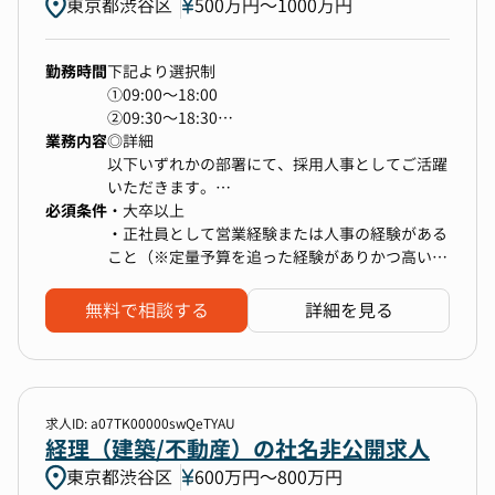
の整備・運用
東京都渋谷区
500万円〜1000万円
・多事業を横断する「グループHR」としての視
点が身につく
コンサルティング・SaaS・メディアなど複数事
勤務時間
下記より選択制
【報酬制度改善・導入プロジェクト】
業を展開しているため、
①09:00～18:00
・現行報酬制度に関する課題抽出と改善策の検討
単一事業の採用にとどまらず、“ホールディング
②09:30～18:30
・評価登用やHRBPとの連携による制度改定案の
スの採用責任者”的な経験を積むことができま
業務内容
③10:00～19:00
◎詳細
立案
す。
※所定労働時間8時間／休憩1時間
以下いずれかの部署にて、採用人事としてご活躍
・新制度導入に向けた関係者調整および導入プロ
※フレックスタイム制：無
いただきます。
セスの推進
必須条件
1) IT・人材・医療関連の多角化企業 新卒採用担
・大卒以上
・幅広い採用領域で専門性を磨ける
当
・正社員として営業経験または人事の経験がある
難易度の高いポジション採用から、採用広報、デ
2）IT・人材・医療関連の多角化企業 中途採用担
こと（※定量予算を追った経験がありかつ高い目
【役職登用・社員区分変更】
ータ活用、AIを用いた業務効率化まで、
当
標達成の実績がある方）
・社内関係者（部門責任者、対象者など）との面
Tech×HRの先端領域で施策の幅と深さを経験で
3）ITエンジニア・クリエイター専門エージェン
接日程調整およびスケジュール管理
無料で相談する
詳細を見る
きる環境があります。
ト エンジニア採用担当
・各種登用プロセスの進行管理および課題把握、
4）ITエンジニア・クリエイター専門エージェン
関係者との連携による円滑な運用推進
ト ビジネス採用担当
・チームづくりに挑戦できる
個人プレーにとどまらず、
【組織構成】
求人ID: a07TK00000swQeTYAU
採用チームの立ち上げ・仕組み化・役割分担設計
<具体的な業務内容>
経理（建築/不動産）の社名非公開求人
本ポジションは、CHRO室の中の戦略人事部門に
など、チームで成果を出すための基盤づくりに携
・採用戦略・ブランディング
属し、「等級・評価・報酬制度」を担当します。
東京都渋谷区
われます。
600万円〜800万円
└経営層と連携し、人材要件に基づいた採用戦略
本部内のHRBP複数名と共に業務を進めていきま