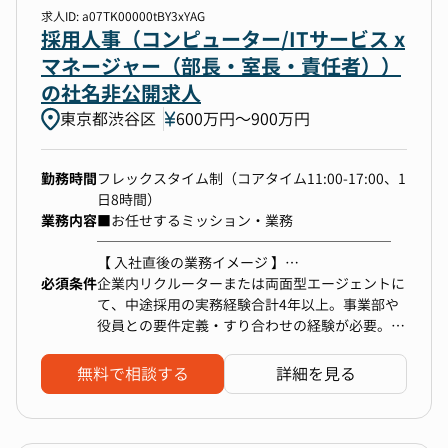
・各種契約書、規約類の作成・審査対応（主にビ
求人ID: a07TK00000tBY3xYAG
ジネス関連の契約書）
採用人事（コンピューター/ITサービス x
・契約書のひな型管理、契約書の捺印対応
マネージャー（部長・室長・責任者））
・社内雛型、利用規約等の作成・改定
の社名非公開求人
・社内各部署からの法務相談への対応
東京都渋谷区
・商事法務（取締役会・株主総会運営、機関法務
600万円〜900万円
対応）
・上場企業としてのガバナンス体制強化（定款・
勤務時間
フレックスタイム制（コアタイム11:00-17:00、1
契約書整備、内部統制強化など）など
日8時間）
業務内容
■お任せするミッション・業務
─────────────────────
【今後期待する業務内容】
【 入社直後の業務イメージ 】
・戦略法務の実務対応
必須条件
まずは現状の採用プロセス理解と、主要ポジショ
企業内リクルーターまたは両面型エージェントに
・紛争案件の管理
ンの採用推進からお任せします。
て、中途採用の実務経験合計4年以上。事業部や
・法改正対応、行政からの調査回答
役員との要件定義・すり合わせの経験が必要。複
・個人情報に関する取扱いの法務的助言
数ステークホルダーとの調整・コミュニケーショ
・社内体制の整備（業務フロー整備・改善、社内
・事業部・役員との採用要件すり合わせ
ン能力が求められる。数値データを用いた改善サ
規程整備、コンプライアンス強化・推進等）
無料で相談する
詳細を見る
・求人票のブラッシュアップ（要件定義・訴求改
イクル（例：ファネル分析）の運用経験が必要。
・上場企業としてのコーポレート・ガバナンス体
善含む）
制、内部統制の継続的強化
・母集団形成のリード
・社内研修・社内教育の実施 など