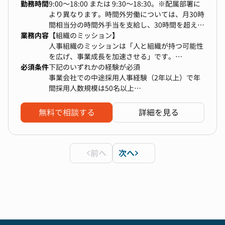
あります
勤務時間
9:00〜18:00 または 9:30〜18:30。※配属部署に
└採用戦略のオーナーシップをもてます。
より異なります。時間外労働については、月30時
└企画から施策決定・効果検証までインハウスで
間相当分の時間外手当を支給し、30時間を超える
完結するためスピードと自由度が高いです
業務内容
時間外労働分については追加で割増賃金を支給し
【組織のミッション】
└大型採用イベントの企画運営（サマーインター
ます。
人事組織のミッションは「人と組織が持つ可能性
ンなど）を主担当として行うことが可能です。ま
を広げ、事業成長を加速させる」です。
た、広報・マーケ・エンジニアと横断連携しなが
必須条件
下記のいずれかの経験が必須
ら、採用を武器にするプロジェクトのリードが可
【具体的な業務】
事業会社での中途採用人事経験（2年以上）で年
能です
HRBP（HRビジネスパートナー）統括部では、事
間採用人数規模は50名以上
・若手でも経営戦略に絡む意思決定が可能です。
業成長を目的とし、入社後の要員計画を軸とした
人材エージェント企業でのリクルーティング営業
└年次問わず経営とディスカッションでき、戦略
生産性管理、異動配置、評価などの人事業務全般
経験（2年以上）
無料で相談する
詳細を見る
設計の経験がつめます
を担っています。
ヘッドハンティングファームでダイレクトスカウ
・将来の経営・事業側への布石になります。
本ポジションは、事業や組織戦略に基づいたキャ
トを通じて幹部層を採用支援した経験（2年以
└「人」×「戦略」×「数字」の複合スキルが経
リア採用領域の中でビジネス職の採用企画からリ
上）
営人材への土台になります
クルーティング業務まで、一貫して担当します。
前へ
次へ
加えて、以下のスキルや経験が求められる
部長や役員層へのレポーティング、合意形成を推
▼具体的な業務
進した経験
数値分析に基づく採用課題の特定、および社内関
採用目標やプロジェクト目標など、具体的な目標
係者への改善提案
を連続して達成した経験
リファラル採用の取り組み推進
数値分析、提案書作成、改善提案を行った経験