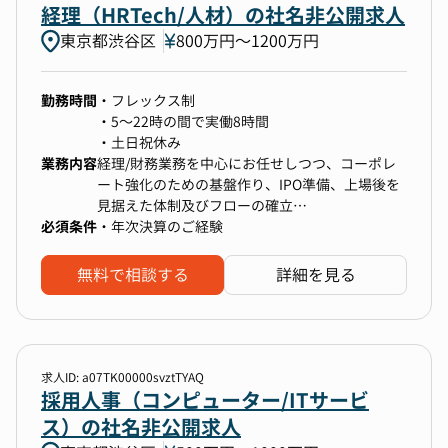
・現行制度に関する課題の抽出および社内ヒアリ
経理（HRTech/人材）の社名非公開求人
【入社6ヶ月〜1年でお任せしたいテーマ】
ング・他社事例などの情報収集
・採用計画の精度向上と要件定義の仕組み化
東京都渋谷区
800万円〜1200万円
・人事企画・事業部門との連携による改善提案の
・難易度の高いポジションの母集団形成・クロー
立案・制度改定案の策定
ジング強化
・制度変更に向けた関係者調整・導入プロセスの
勤務時間
・フレックス制
・採用広報・採用ブランドの再構築
マネジメント
・5～22時の間で実働8時間
・AI活用を前提とした採用プロセスの抜本的アッ
・土日祝休み
プデート
業務内容
経理/財務業務を中心にお任せしつつ、コーポレ
・“採用起点で事業成長をつくる”状態の実現
【報酬制度の企画・設計】
ート強化のための基盤作り、IPO準備、上場後を
・評価結果や役職登用に連動した報酬体系の設
見据えた体制及びフローの確立
計・見直し
必須条件
・年次決算のご経験
・等級・役職区分に応じた給与レンジ・処遇水準
の策定
・資金繰り（銀行対応等）
■得られるキャリア
無料で相談する
詳細を見る
・社内公平性と外部競合性を考慮した報酬水準の
・決算開示業務（開示書類作成等）
─────────────────────
検討
・月次・四半期・年次決算・業務フローの構築
インバウンドDX支援企業では、特定の役割にと
・監査対応・税理士/会計士対応
どまらず、個人の志向や強みに応じてキャリアの
・上場準備関連業務
幅を広げていける環境があります。
【報酬運用・管理】
・会計ソフトへの仕訳入力
採用責任者候補として経験を積むことで、以下の
求人ID: a07TK00000svztTYAQ
・昇給、昇格、賞与などにおける報酬反映プロセ
・入出金管理（支払業務、請求書処理など）
採用人事（コンピューター/ITサービ
ようなキャリアパスが開けます。
スの設計・実行
・経費精算、その他、経理/財務に関わる業務の
ス）の社名非公開求人
・評価結果との連動性を担保した報酬決定ルール
推進をお願い致します。