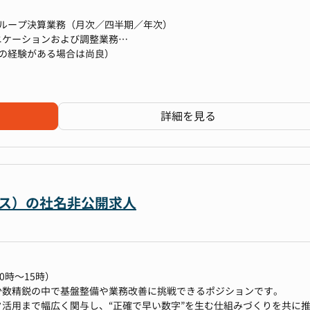
グループ決算業務（月次／四半期／年次）
ニケーションおよび調整業務
の経験がある場合は尚良）
ビューおよび指導
連結パッケージ等の基礎データ提供
とのメール・会議対応など）
たデータ処理・集計能力
詳細を見る
換あり
ビス）の社名非公開求人
0時～15時）
少数精鋭の中で基盤整備や業務改善に挑戦できるポジションです。
活用まで幅広く関与し、“正確で早い数字”を生む仕組みづくりを共に