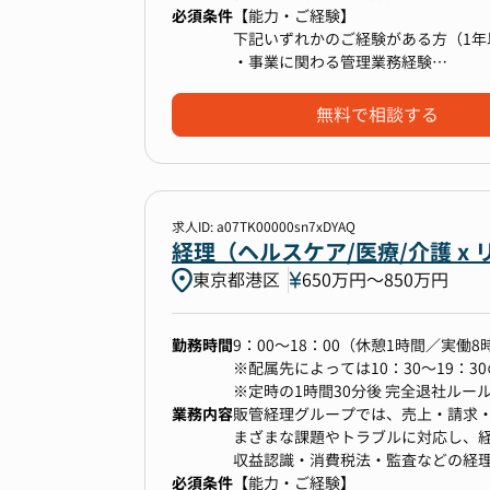
- 業務フローの改善・効率化
必須条件
す。
【能力・ご経験】
また、成長を続ける事業を支え続け
下記いずれかのご経験がある方（1年
の支援と並行して、より強固な組織
・事業に関わる管理業務経験
日常業務を安定的に運用しながら、
今回の募集では、こうした業務をリ
・顧客対応経験（問い合わせ対応・
無料で相談する
【価値観・志向性】
具体的な業務としては、以下を想定
・会計や税務の知識習得に意欲のあ
・受注・売上の承認（エビデンス確
・私たちSMSの理念、大切にしてい
■ 使用ツール
・請求書発行・入金業務
（参考 https://www.bm-sms.co.jp
------------------------------------
・事業部門からの問い合わせ対応、
└より大きな社会課題の解決に繋が
求人ID: a07TK00000sn7xDYAQ
- freee（会計ソフト）
・顧客対応、顧客サポート部門のフ
└自身の専門性や能力を活かして、
経理（ヘルスケア/医療/介護 x
- バクラク請求書管理
・上記ルーティン業務の改善・効率
└働く上で関わるすべての人々に対
東京都港区
650万円〜850万円
- Stripe
・新規商材・新サービスの受注～入金
・J-SOX等の監査対応 など
勤務時間
9：00～18：00（休憩1時間／実働8
※配属先によっては10：30～19：3
※これまでのご経験やご志向を伺い
※定時の1時間30分後 完全退社ルー
■ 現在の課題と取り組み
業務内容
販管経理グループでは、売上・請求
------------------------------------
まざまな課題やトラブルに対応し、
事業の急拡大に伴い、経理オペレー
【成長企業における業務経験】
収益認識・消費税法・監査などの経
請求処理や仕訳などの基本業務にお
成長企業ならではの変化に富んだ環
必須条件
業課題の解決にも貢献していただき
【能力・ご経験】