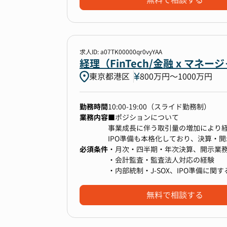
無料で相談する
- データチームと連携した、経営判
＜キャリアイメージ＞
▼入社後3〜6ヶ月で期待する成果
・現場での経験を活かし、特定分野
●3ヶ月
・リーダーシップを発揮し、マネジ
• 月次決算のキャッチアップ
求人ID: a07TK00000qr0vyYAA
・異なる領域や職務を経験し、スキ
■ キャリアパス
• 証憑管理・仕訳・債権債務管理の自
経理（FinTech/金融 x 
・部門や領域を横断して、事業全体
------------------------------------
• 経理レポートの型づくり
東京都港区
800万円〜1000万円
上場準備というダイナミックなフェ
監査対応や開示業務など、外部との
キャリアパスの正解は一つではあり
くことが可能です。
●6ヶ月
勤務時間
あなたが描きたい成長曲線を、私た
10:00-19:00（スライド勤務制）
• 月次早期化の推進
業務内容
■ポジションについて
• 経理フロー改善の提案・実行
事業成長に伴う取引量の増加により
将来的には、志向性や強みに応じて
• 監査法人とのやりとりに慣れ、資
【入社後の流れ】
IPO準備も本格化しており、決算・
- 経理責任者（マネージャー）
• IPO準備業務の一部を担当（内部
必須条件
入社後は全体研修を実施し、会社の
JSOX対応等が急務になっています。
・月次・四半期・年次決算、開示業
- チームをリードし、体制構築や経
その後は、配属部署にて実務を通じた
・会計監査・監査法人対応の経験
- 経営企画・管理会計領域
即戦力としてご活躍いただけるよう
・内部統制・J-SOX、IPO準備に関
- 経営データの分析・活用を通じて
●1年後
る環境です。
現在の組織体制では、CFOでもある
・組織的な業務改善の経験
• 経理マネージャー候補として、決
域に加え、経理を含めたバックオフ
無料で相談する
（昇格の明確なキャリアパスがあり
経理を支える仕事から、会社を動か
していただけます。
今回、バックオフィスのうち経理領