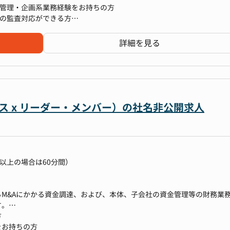
仕組みづくりが大きなテーマになっています。
るためには、業務の仕組みや枠組みの整備も欠かせません。日々の事業
、管理・企画系業務経験をお持ちの方
うな取り組みを進めています。
基盤を築いていくことも重要なミッションです。
どの監査対応ができる方
ードし、組織を牽引していただける将来のリーダー候補を求めています
ビスがあり、それぞれ得意先の傾向や用いる収益認識基準などが異なる
詳細を見る
を積むことができます。
ること、目指していることに共感いただける方
cks上で可視化し、リアルタイムで経理データを分析できる仕組みを構築。
しています。
/company/）
性を高め、経営判断に直結するデータ活用を目指しています。
OPSの構築、運用
る仕事がしたい
効率化
より多くの人々に影響を与え、貢献の幅・量共に大きい事業に関わりた
ため、改善・効率化の成果がダイレクトに事業側の改善・効率化へ繋が
課題解決
して真摯に向き合い、誠実さを持って仕事がしたい など、
ロー整備
ので、なんらかの共感をお持ちいただける方
ス x リーダー・メンバー）の社名非公開求人
的になりやすい業務を再設計し、誰が担当しても安定して遂行できるオ
り組み など
が、具体的には以下のようなキャリアパスが想定されます。
務理解のため、日常業務（受注・売上の承認（エビデンス確認）・請求
両立し、社内外へ「正しく・早く・納得感のある数字」を届ける体制を
以上の場合は60分間）
じて、複数事業の業務を担当していただく。
す。
で、マネージャとして後輩の育成・マネジメントに携わっていただく。
がら、役割を柔軟に調整させて頂きます。
00〜15:30）
業支援・海外子会社管理）へ異動し経理としての経験を積んでいく。
M&Aにかかる資金調達、および、本体、子会社の資金管理等の財務業
上
す。
や開示資料の整備を継続的に改善。品質の高い数字づくりを追求してい
加え不動産業界の知識も吸収でき、また、スキルの面においても財務業
方
境において、主体的かつ創造的な業務経験を積むことができます。
の提言、M&A案件の買収DD、買収後のPMIなど幅広いスキルアップに
をお持ちの方