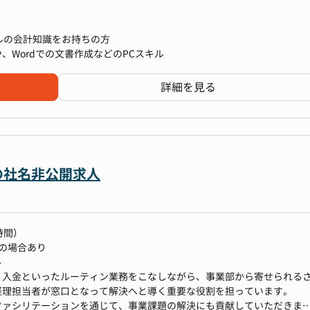
ベルの会計知識をお持ちの方
算や、Wordでの文書作成などのPCスキル
て「月次経理業務」または「決算・上場準備業務」いずれか（もしくは
詳細を見る
は会社全体の業務フローを理解していただきながら、上場企業水準の経
けるポジションです。
訳入力・経費精算
の社名非公開求人
照合
時間）
0の場合あり
ル
・入金といったルーティン業務をこなしながら、事業部から寄せられる
整備のサポート
経理担当者が窓口となって解決へと導く重要な役割を担っています。
ファシリテーションを通じて、事業課題の解決にも貢献していただきま