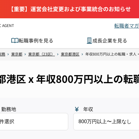
【重要】運営会社変更および事業統合のお知らせ
転職者マガ
AGENT
転職事例を見る
成長企業を見る
税務
東京都
東京都（23区）
東京都港区
年収800万円以上の転職・求人
京都港区 x 年収800万円以上の
勤務地
年収
1件選択
800万円以上〜上限なし