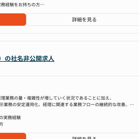
く、柔軟かつ豊富なキャリアパスが存在します。
目指すことが可能な職場です
実務経験をお持ちの方
ト部門への役割拡張
務業務への興味関心をお持ちの方
営管理責任者等）
詳細を見る
意先の傾向や用いる収益認識基準などが異なるため、1企業に所属しなが
を活かした管理会計・経営分析の仕組みづくりを推進中です。
ャッシュフロー予実分析
理念や事業内容、各種制度について説明します。
OJTでキャッチアップを進めていただきます。
、必要に応じてサポートしますので、不明点や困りごとは気軽に相談で
ため、改善・効率化の成果がダイレクトに事業側の改善・効率化へ繋が
ダー）の社名非公開求人
めてきた経理体制の改善をさらに前進させ、
まれる仕組み”を一緒に形にしていくことを期待しています。
く、“どうすればより良い数字を生み出せるか”を考え、仕組みごと変
視して共にキャリアを築くことを目指しており、
います。
への挑戦まで、多様なキャリアプランを実現することが可能です。
経理業務の量・複雑性が増していく状況であることに加え、
開示業務の安定運用化、経理に関連する業務フローの継続的な改善、
決することを期待しています。
ています。
aaS、ヘルスケア、シニアライフ、海外事業など、
的に回すためのルールづくり・仕組み化
コーポレート本部長が、資金調達・中期経営計画策定・IPO準備といった
）の実務経験
展開しており、その数は40を超えます。
る属人化の解消
ィス領域全般を全て統括している状況です。
方
スモデルや事業フェーズに挑戦し、自分らしいキャリアを築くことがで
決算の実現（早期化への挑戦）
しつつ、
など、数字の“質”を高める業務
）へステップアップしていただくリーダー候補を募集します。