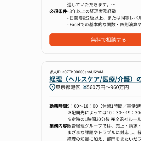
進していただきます。
必須条件
- 3年以上の経理実務経験
- 日商簿記2級以上、または同等レ
■ お任せしたい主な業務
- Excelでの基本的な関数・四則演
------------------------------------
ご入社後は、ご経験やご志向に応じ
無料で相談する
方）からお任せしていきます。まず
体制づくりに幅広く携わっていただ
▼ 月次経理業務
求人ID: a07TK00000snAU6YAM
- 会計ソフト（freee）を用いた仕
経理（ヘルスケア/医療/介護）
- 売掛金・買掛金の管理、債権債務の
東京都港区
560万円〜960万円
- 預金管理、銀行対応
- 月次レポートの作成補助
勤務時間
9：00～18：00（休憩1時間／実働8
※配属先によっては10：30～19：3
▼ 決算・上場準備業務
※定時の1時間30分後 完全退社ルー
- 年次決算業務
業務内容
販管経理グループでは、売上・請求
- IPOに向けた内部統制（J-SOX）
まざまな課題やトラブルに対応し、
- 監査法人対応、開示書類作成の補助
経理の知識に加え、部門をまたいだ