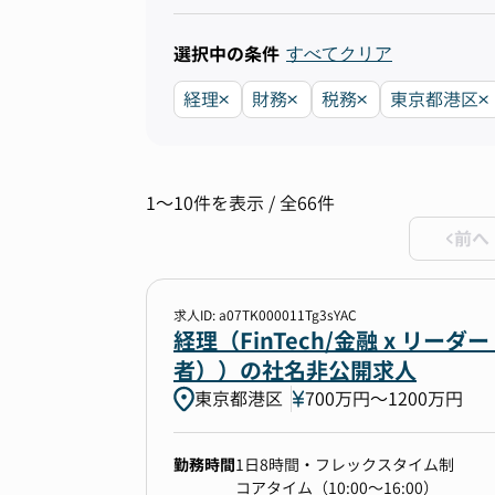
選択中の条件
すべてクリア
経理
財務
税務
東京都港区
1〜10件を表示 / 全66件
前へ
求人ID: a07TK000011Tg3sYAC
経理（FinTech/金融 x 
者））の社名非公開求人
東京都港区
700万円〜1200万円
勤務時間
1日8時間・フレックスタイム制
コアタイム（10:00～16:00）