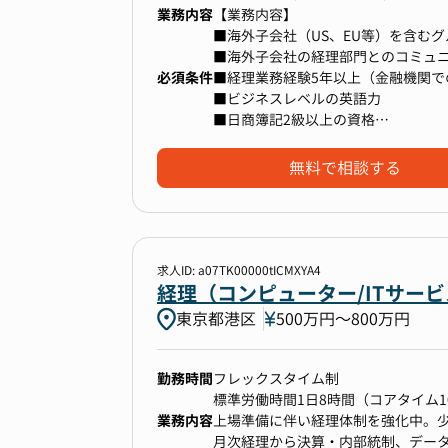
業務内容
【業務内容】
■海外子会社（US、EU等）を含む
■海外子会社の経理部門とのコミュ
必須条件
■会計監査（日本／海外）の対応
■経理業務経験5年以上（金融機関で
■海外子会社における経理業務のレ
■ビジネスレベルの英語力
■管理会計や財務レポーティング、
■日商簿記2級以上の資格
■英語を用いた業務経験（海外拠点
■会計ソフトおよびExcelを活用し
無料で相談する
変更の範囲：全ての業務への配置転
求人ID: a07TK00000tICMXYA4
経理（コンピューター/ITサー
東京都港区
500万円〜800万円
勤務時間
フレックスタイム制
標準労働時間1日8時間（コアタイム1
業務内容
上場準備に伴い経理体制を強化中。
月次経理から決算・内部統制、データ