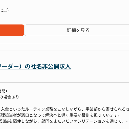
るためには、業務の仕組みや枠組みの整備も欠かせません。日々の事業
以上）
基盤を築いていくことも重要なミッションです。
上場企業水準の経理体制を一緒に築いていくことを期待しています。
ードし、組織を牽引していただける将来のリーダー候補を求めています
営業・クレーム対応など内容は問いません）
詳細を見る
しています。
る方
認）
ること、目指していることに共感いただける方
/company/）
問題解決
る仕事がしたい
ォロー
より多くの人々に影響を与え、貢献の幅・量共に大きい事業に関わりた
 リーダー）の社名非公開求人
化
して真摯に向き合い、誠実さを持って仕事がしたい など
OPSの検討、運用
時間）
0の場合あり
ながら、役割を柔軟に調整させていただきます。
ル
・入金といったルーティン業務をこなしながら、事業部から寄せられる
経理担当者が窓口となって解決へと導く重要な役割を担っています。
ションはまだ発展途上の段階です。
理知識を駆使しながら、部門をまたいだファシリテーションを通じて、
いて、ヒューマンエラーや手戻りが発生するケースもあり、
境において、主体的かつ創造的な業務経験を積むことができます。
ます。