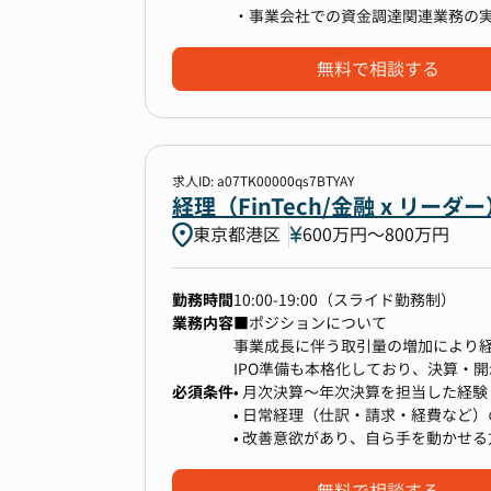
財務企画部に固定されるわけではな
え、マルチタスク処理能力の取得を
・事業会社での資金調達関連業務の
・経営企画部門など他のコーポレー
・事業会社での経理経験があり、財
・事業部への役割拡張（事業側の経
【多種多様なサービス対応】
▼ データチームとの連携強化
無料で相談する
様々なサービスがあり、それぞれ得
データチームと協働し、経理データ
【具体的な業務詳細】
多くの経験を積むことができます。
・資金調達、運用管理
【入社後の流れ】
・連結グループ全体の資金管理、キ
入社後は全体研修を実施し、会社の
・金融機関折衝
その後は、配属部署にて実務を通じた
【事業貢献】
・連結決算業務
求人ID: a07TK00000qs7BTYAY
即戦力としてご活躍いただけるよう
事業に直接繋がる業務を行っている
■ 期待していること
・開示関連業務 など
経理（FinTech/金融 x リー
る環境です。
り、貢献実感が得られやすいです。
------------------------------------
東京都港区
600万円〜800万円
今回のポジションでは、これまで進
“誰が担当しても正確で早い数字が生
■配属部署の人員構成
【将来のキャリアパス】
単に決められた処理をこなすのではな
経理財務部は計13名のチームです。
勤務時間
10:00-19:00（スライド勤務制）
当社は一人ひとりの志向や適性を重
ていく役割を担ってほしいと思って
業務内容
■ポジションについて
専門職から管理職、さらには異業種
事業成長に伴う取引量の増加により
IPO準備も本格化しており、決算・
具体的には、下記のような課題を解
必須条件
JSOX・内部統制対応等が急務になっ
• 月次決算〜年次決算を担当した経験
また、介護・障害福祉事業者向けのS
- 日々の経理オペレーションを安定
現在の組織体制では、CFOでもある
• 日常経理（仕訳・請求・経費など
幅広い領域でBtoB/BtoCの事業を
- 承認フローや業務手順の整備によ
域に加え、経理を含めたバックオフ
• 改善意欲があり、自ら手を動かせる
そのため、転職せずに多様なビジネ
- 正確かつスピーディな月次・年次
今回、経理実務と改善を中心に担当
ます。
- 監査法人向けの資料作成や開示対応
短期的に経理マネージャー（責任者