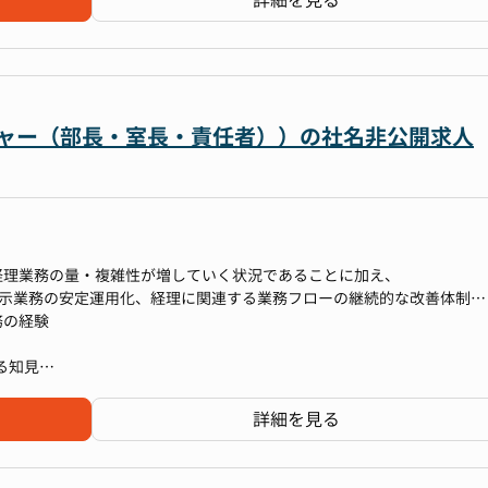
詳細を見る
断につながるデータ基盤づくり
で専門性を高める
メントスキルを磨く
ルを拡張する
走化
マネージャー（部長・室長・責任者））の社名非公開求人
の責任を担う
ーズの中で、経理の枠を超えた経験を積むことができます。
折衝も多いため、経理としての専門性を高めながら、経営に近い視点を
ません。
ちと一緒に形にしていきましょう。
経理業務の量・複雑性が増していく状況であることに加え、
以下のようなキャリアパスを描ける環境です。
料対応を自走
開示業務の安定運用化、経理に関連する業務フローの継続的な改善体制、
統制・資料作成）
理念や事業内容、各種制度について説明します。
務の経験
営数字の精度向上を担うポジションへ。
OJTでキャッチアップを進めていただきます。
、必要に応じてサポートしますので、不明点や困りごとは気軽に相談で
する知見
、経営判断に関わる立場へキャリアを拡張。
コーポレート本部長が、資金調達・中期経営計画策定・IPO準備といった
算全体をリード
ィス領域全般を全て統括している状況です。
詳細を見る
ます）
す仕事へ。成長フェーズならではの挑戦と裁量を、自分のキャリアの糧
域を専任でリード・統括できる正社員マネージャー（責任者）候補を募