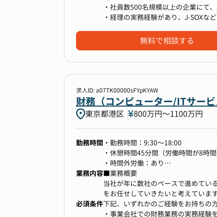
正確でスピーディな数字を生み出す
また、成長を続ける事業を支え続け
・社員数500名規模以上の企業にて
その解決に向けて、現在は以下のよ
の支援と並行して、より強固な組織
・経理の実務経験があり、J-SOXな
【多種多様なサービス対応】
今回の募集では、こうした業務をリ
人材紹介をメインとした様々なサー
【価値観・指向性】
無料で相談する
▼ 会計データの可視化・活用
め、1企業に所属しながら多くの経験
・私たちSMSの理念、大切にしてい
freeeの会計データをDatabri
具体的な業務としては、以下を想定
（参考 https://www.bm-sms.co.jp
今後は、財務会計と管理会計の整合
・新規商材・新サービスの受注～入金
└より大きな社会課題の解決に繋が
【事業貢献】
・既存OPSの見直し・整理・改善・
└自身の専門性や能力を活かして、
事業に直接繋がる業務を行っている
・事業部門からの問い合わせ対応、
└働く上で関わるすべての人々に対
求人ID: a07TK00000sFYpKYAW
▼ 経理オペレーションの標準化・フ
り、貢献実感が得られやすいです。
・J-SOX等の監査対応
どんなポイントでも問題ありません
財務（コンピューター/ITサービ
請求書処理や承認フローなど、属人
・グループメンバーのマネジメント
レーション体制を構築中です。
東京都港区
800万円〜1100万円
・チーム目標の設定と達成に向けた取
▼将来のキャリアパス
【財務企画部内のキャリアパス】
勤務時間
▼ 決算の早期化
・勤務時間：9:30～18:00
ご本人の興味や志向性にもよります
※上記業務を遂行するのに必要な業
月次・年次決算のスピードと精度を
・休憩時間45分間（労働時間が8時間
・ローテーションや役割の拡張を通
発行・入金業務など）も実施頂きま
備しています。
・時間外労働：あり
・複数の業務で成果を出し続けた上
これまでのご経験やご志向を伺いな
業務内容
・フレックス制度：有（コアタイム 11:
■業務概要
・部内の他グループ（経理財務・事
当社が年に数社のペースで進めている
▼ 監査法人対応・開示資料の品質向
をお任せしていきたいと考えていま
【成長企業における業務経験】
必須条件
上場準備フェーズとして、監査対応
自己のキャリアップとしてIT業界に
下記、いずれかのご経験をお持ちの
【全社横断的なキャリアパス】
成長企業ならではの変化に富んだ環
す。
だけでなく税務、管理会計、経営改善
・事業会社での財務業務の実務経験