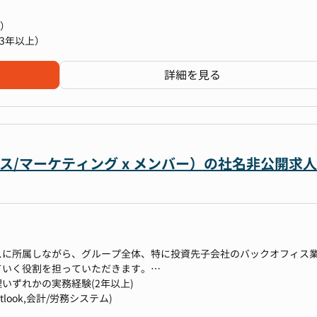
行・経営）まで全てを担うため、一連の流れを事業会社側の視点で俯瞰
める事が可能です。
上）
いう事もあり、裁量を持ってダイナミックな経験を積む事が可能です。
3年以上）
詳細を見る
らなる発展のため、自社M&A～経営管理まで一気通貫でお任せする予定
密にコミュニケーションを取りながら、以下を実行していただきます。
ルス/マーケティング x メンバー）の社名非公開求人
おけるプリンシパル投資の戦略立案と実行
、遂行
行
体制構築
スに所属しながら、グループ全体、特に投資先子会社のバックオフィス
ていく役割を担っていただきます。
プ・モニタリング
会社は、それぞれ事業領域や成長ステージが異なり、労務・経理・総務
いずれかの実務経験(2年以上)
画の策定および実行のリード
きがあり、より高度な処理やルール整備・仕組み化まで整備されていな
utlook,会計/労務システム)
ィングスの強みであるDXや営業ノウハウの注入による企業価値向上）