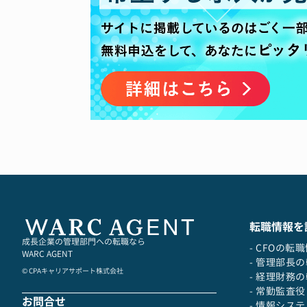
・M&A案件数は豊富
さらに、財務予測モデルの作成と分析
・会社設立3か月で1件のM&Aを実
ーション支援を行い、クライアント
＜主なプロジェクト事例＞
・クロスボーダーM&Aにおける企業
・スタートアップ企業の資金調達時
・事業再生案件における財務モデリ
・上場企業の子会社売却に伴う価値
③Transaction＆Execution
M&A取引の円滑な遂行と企業価値の
における戦略的な意思決定をサポー
また、デューデリジェンスの統括と
さらに、企業再生計画の策定と実行
ング後の統合計画を立案し、シナジ
転職情報を
＜主なプロジェクト事例＞
成長企業の管理部門への転職なら
- CFOの転
WARC AGENT
・大規模クロスボーダーM&Aの実行
- 管理部長
・事業再生案件におけるターンアラ
© CPAキャリアサポート株式会社
- 経理財務
・カーブアウト（事業分離）案件の
- 常勤監査
・ディストレス（経営難）企業の再
お問合せ
- 情報シス