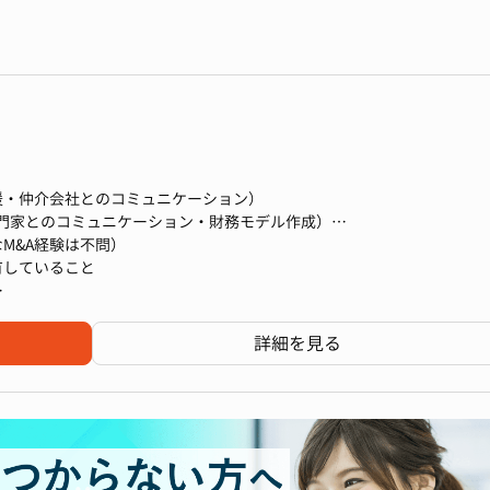
ョンでは大きく4つの領域に分かれており、それぞれがコラボレーションしなが
ります。
化を支援するため、中長期経営計画の策定支援をはじめ、
規事業開発戦略の策定など、企業の重要な意思決定をサポートします。
た戦略的示唆の提供、事業ポートフォリオ最適化の支援を行い、クライ
援・仲介会社とのコミュニケーション）
門家とのコミュニケーション・財務モデル作成）
M&A経験は不問）
有していること
けた中期経営計画策定支援
支援
rPoint基礎以上)
支援
詳細を見る
ォリオ見直し支援 など
め、企業価値評価モデルの構築と分析を通じて、投資判断に必要なイン
により、取引のリスクと機会を精査し、適切な意思決定をサポートしま