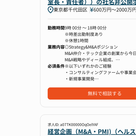
室長・責任者））の社名非公開
東京都千代田区
600万円〜2000万
■ポジションの魅力
M&A推進リーダーは、単に案件を動
勤務時間
9時 00分 ～ 18時 00分
並行で前に進める役割を担うポジシ
※時差出勤制度あり
の成長スピードを左右します。 案件
※休憩1時間
交渉をリードし、最適なスキームを
業務内容
◎Strategy&M&Aポジション
は、まさに「経営者の右腕」として
M&A仲介・テック企業の創業から今
て、経営視点・投資家視点の両方を磨
M&A戦略やディール組成、
し、5年以内のIPOを目指す「非連
必須条件
PMIなどのM&Aニーズやコーポレ
※以下いずれかのご経験
景に、業界を変革するプロジェクト
強化するために、専門チームを設立
・コンサルティングファームや事業
しょう。
・新規事業開発
各業界トップティアのクライアントか
・経営戦略
な経営戦略によるご支援をすること
・ガバナンス改革
無料で相談する
Pre/On/Postフェーズまで一
・企業変革（BPR、DX推進等）
きます。
・財務・経理業務（連結決算業務等
グループのコラボレーションによっ
既存の人月単価モデル×成功報酬モ
求人ID: a07TK00000OqOelYAF
コンサルタントの金銭的報酬含めた
経営企画（M&A・PMI)（ヘル