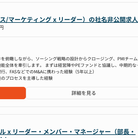
な意思決定を支援します。
すり合わせや基本合意書、最終契約書のドラフトレビューを進め、関係
きる柔軟なポジション
グが完了した後は、PMI/バリューアップチームへ情報を引き継ぎ、買
ルス/マーケティング x リーダー）の社名非公開求人
総務」といった兼務スタイルで、得意分野を活かしながら新しい領域へ
タートできる状態を整えていただきます。
万円
りません。分散しているWebマーケティング業界をつなぎ、企業同士が
システムをつくる。業界初の取り組みの最前線でご活躍いただくポジシ
、経営判断の現場を間近で見ながら、仕組みづくりに関わることができ
リアも拡張
案件を俯瞰しながら、ソーシング戦略の設計からクロージング、PMIチーム
ループ管理部門としてのキャリアを広げていける環境です。将来的には
機能全体を牽引します。 まずは経営陣やPEファンドと協議し、中期的な
テップアップも可能です。
リーの起点をつくるポジションです。あなたが発掘し、推進する一つひ
設計。業界全体を俯瞰し、優先度を踏まえたターゲットリストを管理・
行、FASなどでのM&Aに携わった経験（5年以上）
くります。買収対象企業を見極め、経営陣やPEファンドと共に意思決
し、候補先への初期接触や経営者面談をリードしつつ、条件交渉の初期
連のプロセスを主導した経験
迎え入れ、どんなグループを築いていくのか。そのシナリオを自らの手
性を定めます。
務・税務・ビジネスの各領域の計画策定と進行管理を担い、外部の会計
詳細を見る
業界特性や企業文化、経営者の想いに触れながら最適なスキームや条件
レクション。得られた知見を整理し、投資委員会や経営陣向けの検討資
ジェンスを通じて企業の強み・課題を深く理解し、最終的なクロージン
思決定の精度とスピードを高めます。 クロージングに向けては、契約
、経営そのものに直結する重要な意思決定の連続です。
複数の関係者を巻き込みながらスムーズな契約締結を実現。完了後は、
Aを連続的に実行し、5年後のIPOを目指す「非連続成長フェーズ」にあり
報引き継ぎを行い、統合施策が即座に動き出せる体制を整えます。 案件推
を背景に、業界地図を塗り替えるダイナミズムを最前線で体感できる環
務プロセスの標準化、ナレッジ共有にも取り組んでいただき、M&A推
い唯一無二の経験となるでしょう。
を同時並行で回しても品質を落とさない「仕組み」をつくることが、リ
サル x リーダー・メンバー・マネージャー（部長・
。