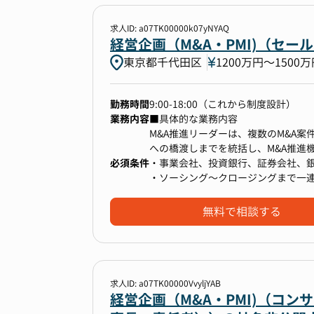
にわかりやすい資料を作成し、迅速
■ポジションの魅力
条件交渉フェーズでは、契約条件の
求人ID: a07TK00000k07yNYAQ
・得意領域を軸にキャリアを拡張で
間で合意形成を図ります。クロージン
経営企画（M&A・PMI)（セー
例えば「労務+一部経理」や「経理+
後の統合や成長施策がスムーズにス
東京都千代田区
1200万円〜1500
ャレンジできます。
この役割は単なるM&A実務にとどま
・経営に近い距離で働ける
完し合いながら成長する新しいエコ
経営陣や子会社社長との距離が近く
ンです。
勤務時間
9:00-18:00（これから制度設計）
す。
業務内容
■具体的な業務内容
・グループ成長とともに自分のキャ
M&A推進リーダーは、複数のM&A
M&Aにより子会社が増える中で、グ
■ポジションの魅力
への橋渡しまでを統括し、M&A推進
理部門リーダーや経営管理職へのス
M&A推進担当は、会社の成長ストー
必須条件
長戦略に沿ったM&Aパイプラインを
・事業会社、投資銀行、証券会社、銀
つの案件が、グループの未来像を形づ
新します。メンバーレイヤーと連携
・ソーシング〜クロージングまで一
を重ねることで、どの企業を仲間に
ェーズからコミットして案件の方向
描く経験ができます。
デューデリジェンスでは、財務・法
無料で相談する
案件は一つとして同じものはなく、
士・弁護士・コンサルタントをディ
デザインしていきます。デューデリ
をレビュー・ブラッシュアップし、意
に至るまで案件を前に進めることは
件の最終調整や合意形成を主導し、
さらに、当社は今後20〜30社のM&
PMI/バリューアップチームへの情
す。名門PEファンドの知見と資金力
だけでなく、チームマネジメントや業
求人ID: a07TK00000VvyljYAB
は他にはなく、ここでしか得られな
機能をスケーラブルにし、複数案件
経営企画（M&A・PMI)（コン
ダーの重要なミッションとなります