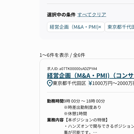
選択中の条件
すべてクリア
経営企画（M&A・PMI)
東京都千代
1〜6件を表示 / 全6件
求人ID: a07TK00000sADZPYA4
経営企画（M&A・PMI)（コン
東京都千代田区
1000万円〜2000
勤務時間
9時 00分 ～ 18時 00分
※時差出勤制度あり
※休憩1時間
業務内容
【本ポジションの特徴】
・ハンズオンで関与できるポジショ
事が可能です。