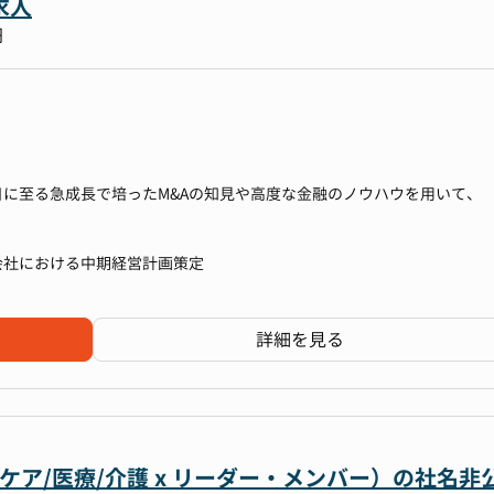
求人
円
かすだけではなく、会社全体の成長ストーリーを設計し、複数案件を同
ョンです。あなたが描くソーシング戦略や優先順位付けが、グループ全
ごとに異なる経営者や企業文化に触れながら、デューデリジェンスや条
デザインするだけでなく、メンバーや外部専門家を束ねて成果を出す経
の成長機会です。投資委員会や経営会議の場で意思決定を支える立場と
日に至る急成長で培ったM&Aの知見や高度な金融のノウハウを用いて、
くことができます。 さらに、当社は今後20〜30社のM&Aを連続的に実
続成長フェーズ」の真っただ中であり、名門PEファンドの知見と資金力を
ートガバナンス、中計策定などCxOアジェンダへのコンサルテーションをよ
を最前線でリードできる環境で働くことは、非常に価値ある経験となる
致しました。
会社における中期経営計画策定
ら非常に多くの引き合いをいただく中で、より専門性高くM&A及び高
を目的としており、
詳細を見る
気通貫で、M&A仲介・テック企業とコラボレーションしながらディールを進めて
）の実務経験
て戦略を描くだけではなく、ディール成立までご支援することにより、
デルを新たに確立させることでクライアントに実益を提供し、
価値を創出できるようなビジネスモデルの変革を目指しています。
スケア/医療/介護 x リーダー・メンバー）の社名非