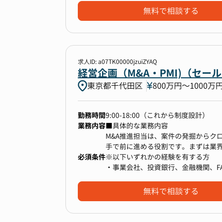
・経営指標（KPI）のモニタリングと
そのため、単なる実務者ではなく、
無料で相談する
・ガバナンス体制の構築・強化
いただくことが求められます。
ご経験・得意領域に応じて、以下のい
【社風】
・一人ではなくチームで協力して仕
【労務】
求人ID: a07TK00000jzuiZYAQ
・合理性を重視し、DXやシステム化
・入退社手続き・勤怠管理・給与管
経営企画（M&A・PMI)（セ
・年功序列を廃し、年齢や社歴に関
・各社の労務リスク管理(36協定、社
東京都千代田区
800万円〜1000万
・子会社の労務課題ヒアリングと改
・グループ全体の就業規則・人事制
【経理】
勤務時間
9:00-18:00（これから制度設計）
・入金消込、小口現金精算
業務内容
■具体的な業務内容
・請求・支払データのチェック、仕
M&A推進担当は、案件の発掘からク
・年次決算・税務申告対応(顧問税理
手で前に進める役割です。まずは業
・子会社の経理実務支援・内部統制
必須条件
ースや業界ネットワークを駆使して候
※以下いずれかの経験を有する方
【総務】
ら優先順位を決定します。
・事業会社、投資銀行、金融機関、F
・オフィス・設備・備品の管理
候補企業が絞り込まれたら、経営者
・契約・稟議フローの整備と運用
ます。面談や資料レビューを通じて
無料で相談する
・グループ各社の総務関連のサポー
します。
・監査・IPO準備を見据えた内部統
その後、財務・法務・税務・ビジネ
トと協働し、PL・BSを精査しなが