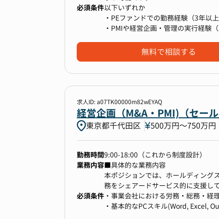
必須条件
・M&Aの川上（戦略）から川下（実
以下いずれか
き、同時に経営者としての知見も深
・PEファンドでの勤務経験（3年以
・新設ポジションで一人目の採用と
・PMIや経営企画・管理の実行経験（
無料で相談する
【業務内容】
M&A仲介・テック企業グループのさ
す。
そのため、代表/各子会社の経営陣と
求人ID: a07TK00000m82wEYAQ
経営企画（M&A・PMI)（セー
①M&A仲介・テック企業グループに
東京都千代田区
500万円〜750万円
・社長とともに新規事業戦略の策定
・買収案件のソーシング、実行
・ファイナンススキームの策定、実
勤務時間
9:00-18:00（これから制度設計）
・連続的なM&Aを可能にする社内の
業務内容
■具体的な業務内容
本ポジションでは、ホールディング
務をシェアードサービス的に支援し
②投資実行後のPMI・バリューアッ
必須条件
M&Aによってグループインした各子
・事業会社における労務・総務・経理
・投資先企業のPMI（経営統合）計
いった管理機能の成熟度にもばらつ
・基本的なPCスキル(Word, Excel, O
・ハンズオンでの経営支援（ホールデ
ことがほとんどです。