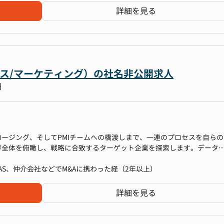
PDCAサイクルの徹底、予実管理
親会社の立場から各社の実務を横断的に整え、標準化・効率化を推進し
詳細を見る
ずれか(または複数領域)を中心に担っていただきます。
事をする志向性のメンバーが多いため、相談しやすい
によって無駄な業務や会議を極力排除する文化
理
ールス/マーケティング）の社名非公開求人
わらず成果と実力を正当に評価する風土
労士レビュー対応)
円
善提案の推進
度運用ルールの整備
訳・月次決算サポート
ロージング、そしてPMIチームへの橋渡しまで、一連のプロセスを自らの
士との調整含む)
界全体を俯瞰し、戦略に合致するターゲット企業を探索します。データ
整備
補リストを作成し、経営陣やPEファンドとディスカッションを重ねな
AS、仲介会社などでM&Aに携わった経（2年以上）
への初期接触を行い、事業の特徴や成長ポテンシャルを深く理解してい
、将来的なシナジーやリスクの仮説を立て、投資判断に必要な情報を整
詳細を見る
ト
制の設計支援
スなど各領域のデューデリジェンスを計画・実行。専門家やコンサルタ
ら企業価値を算定します。得られた知見をもとに、投資委員会や経営陣向