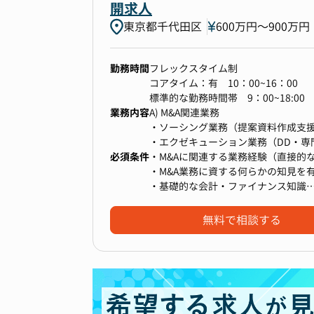
開求人
また、Strategy&M&Aポジシ
東京都千代田区
600万円〜900万円
クライアントへのご支援を行ってお
勤務時間
フレックスタイム制
①Pure Strategy
コアタイム：有 10：00~16：00
クライアント企業の成長と競争力強
標準的な勤務時間帯 9：00~18:00
M&A戦略の立案および実行支援、新
業務内容
A) M&A関連業務
加えて、市場分析や競合分析を通じ
・ソーシング業務（提案資料作成支
ントの持続的な成長に貢献します。
・エクゼキューション業務（DD・専
必須条件
・PMI業務（M&A後の統合支援）
・M&Aに関連する業務経験（直接的な
＜主なプロジェクト事例＞
・M&A業務に資する何らかの知見を
・グローバルで展開する製造業に向
B) 経営企画・財務業務
・基礎的な会計・ファイナンス知識
・大手鉄道会社の新規事業戦略立案
・グループ会社の業績モニタリング
・Officeスキル(Word, Excel, Powe
・大手小売業のM&A戦略策定と実行
・グループ会社の経営支援
無料で相談する
・大手インフラ企業の事業ポートフ
・グループ経営計画策定支援
・資金調達に関する銀行交渉
②Valuation＆Modeling
・連結グループの資金管理
M&Aや戦略的意思決定を支援するた
イトを提供します。
また財務デューデリジェンスの実施
▼求人のアピールポイント
す。