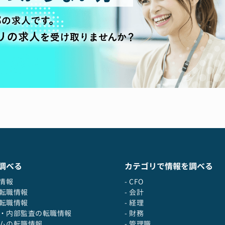
を行い、事業の将来性を見極めるとともに、M&A取引におけるバリュ
行したほか、足元でも複数のパイプラインあり
の成長戦略を支えます。
価値評価
の株式価値算定
ング
評価 など
最大化を支援するため、M&A取引全体のプロセス管理を行い、各フェー
トします。
実行を通じて、リスク評価と適切な対策の策定を支援します。
支援を行い、経営改善や事業再構築の推進を支援するとともに、クロー
ー創出の最大化に貢献します。
調べる
カテゴリで情報を調べる
職情報
- CFO
支援
の転職情報
- 会計
ウンド計画策定
の転職情報
- 経理
実行支援
役・内部監査の転職情報
- 財務
建支援 など
テムの転職情報
- 管理職