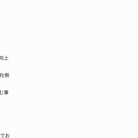
向上
社側
む事
貫でお