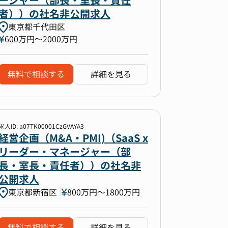
ージャー（部長・室長・責任
者））の社名非公開求人
東京都千代田区
600万円〜2000万円
無料で相談する
詳細を見る
求人ID: a07TK00001CzGVAYA3
経営企画（M&A・PMI)（SaaS x
リーダー・マネージャー（部
長・室長・責任者））の社名非
公開求人
東京都新宿区
800万円〜1800万円
無料で相談する
詳細を見る