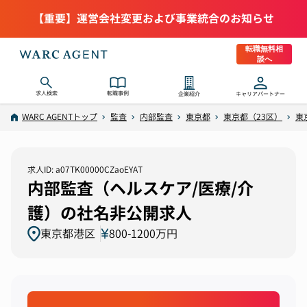
【重要】運営会社変更および事業統合のお知らせ
転職無料相
談へ
求人検索
転職事例
企業紹介
キャリアパートナー
WARC AGENTトップ
監査
内部監査
東京都
東京都（23区）
東
求人ID: a07TK00000CZaoEYAT
内部監査（ヘルスケア/医療/介
護）の社名非公開求人
東京都港区
800-1200万円