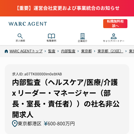
【重要】運営会社変更および事業統合のお知らせ
転職無料相
談へ
求人検索
転職事例
企業紹介
キャリアパートナー
WARC AGENTトップ
監査
内部監査
東京都
東京都（23区）
東
求人ID: a07TK00000Im0ebYAB
内部監査（ヘルスケア/医療/介護
x リーダー・マネージャー（部
長・室長・責任者））の社名非公
開求人
東京都港区
600-800万円