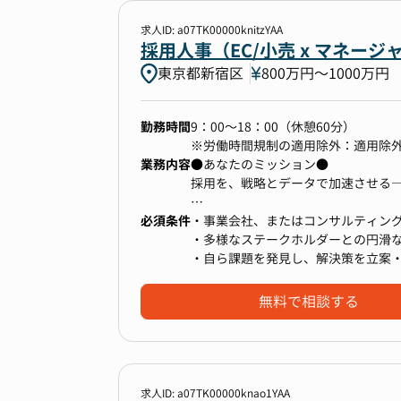
海外機関投資家対応）など、ご希望
・多様なチャネルを駆使した母集団
・グループの魅力訴求や面接品質の
求人ID: a07TK00000knitzYAA
■魅力
・各種KPI管理の高度化と改善に向
採用人事（EC/小売 x マネ
▼ポジションの魅力
・スピード感持って採用業務の経験
・選考プロセス改善による採用CXの向
年平均30%成長の連続達成を続ける
東京都新宿区
800万円〜1000万円
採用職種、採用レイヤーが多岐に渡
ーポレートアクションを実行してい
年間採用人数も多いため、経験を積
います。
また、将来的には採用戦略の推進に
勤務時間
9：00～18：00（休憩60分）
・オンボーディング施策の立案・実
※労働時間規制の適用除外：適用除
・中途採用の入り口から入社まで一
・採用ブランディングの向上のため
業務内容
①急成長企業の企業価値向上を最前
●あなたのミッション●
候補者の母集団形成から面接対応、
・そのほか採用領域に関する業務（採
M&A、新規事業立ち上げ、自己株取
採用を、戦略とデータで加速させる
目標達成に向けて新しい採用手法も
・メンバーマネジメント
ており、その最前線で活躍できるポ
戦できます。
必須条件
自身のキャリア市場価値を飛躍的に
・事業会社、またはコンサルティング
【業務内容】
・多様なステークホルダーとの円滑
※業務の変更の範囲：当社業務全般
採用部門の生産性向上と戦略的な採
・自ら課題を発見し、解決策を立案
・チームで協力して業務を進められ
②広い業務領域への挑戦が可能
業務を主体的に推進していただきま
チーム体制のため、状況に応じて適
成長企業特有の多彩なコーポレートア
◾️採用業務設計/改善と生産性向上
無料で相談する
常にコミュニケーションを取りなが
【本ポジションの魅力】
ナルとしての経験を積むことが可能
・現状の採用フローの可視化と課題
境です。
多様なチャネルを駆使しながらグルー
る機会が豊富です。
・採用活動全体におけるボトルネッ
で採用に注力をしているフェーズで
法定開示資料の作成やIRイベント運
・ATS/採用テクノロジーなどのテ
直近は年1社ペースでM&Aを積極的
海外機関投資家対応）など、ご希望
◾️採用戦略策定サポート
新しい挑戦を歓迎するような組織カ
・採用計画達成とコスト最適化に向
求人ID: a07TK00000knao1YAA