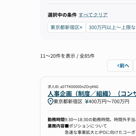
選択中の条件
すべてクリア
東京都新宿区
300万円以上〜上限
11〜20件を表示 / 全85件
前へ
求人ID: a07TK00000nZOrpYAG
人事企画（制度／組織）（コン
東京都新宿区
400万円〜700万円
勤務時間
9:30～18:30の勤務時間。時間外手
業務内容
■ポジションについて
急速な事業拡大とIPOに向けたコー