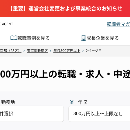
【重要】運営会社変更および事業統合のお知らせ
転職者マガ
AGENT
転職事例を見る
成長企業を見る
京都（23区）
東京都新宿区
年収300万円以上
2ページ目
300万円以上の転職・求人・中途
勤務地
年収
1件選択
300万円以上〜上限なし