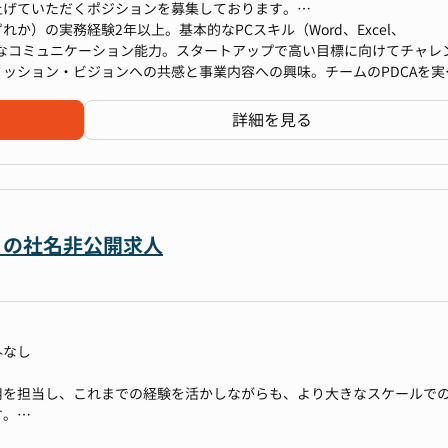
上げていただくポジションを募集しております。
事部門を統括し、組織成長を牽引していただきます。
か）の実務経験2年以上。基本的なPCスキル（Word、Excel、
て、事業スピードを落とさず、むしろ加速させていくために、人事・組
の円滑なコミュニケーション能力。スタートアップで高い目標に向けてチャレ
ッション・ビジョンへの共感と事業内容への興味。チームのPDCAを実
トに協働しながら、
ていること。
積極的・戦略的に取り組んでいきたい方からのご応募をお待ちしており
詳細を見る
の浸透施策の立案と遂行
ー）の社名非公開求人
運用と改善
ための各種施策立案・運用
ー育成や登用を中心とした組織開発
行
外なし
用を担当し、これまでの経験を活かしながらも、より大きなスケールで
社において、経営陣とダイレクトに接しながら人事責任者として事業成長
す。