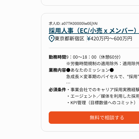
▼配属組織について
成長を支える制度 ： 成長期待にフ
・内定承諾に向けたクロージング
ることで、プライベートとの両立を
財務IR部IR・PRグループへの配属
など、1人1人の成長を支援する人事
・紹介会社とのやり取り
る組織です。
・ダイレクトリクルーティング
・転職サイトの選定や企画、運用 な
求人ID: a07TK00000lw0EjYAI
当社の財務IR部は、「企業価値の向
【選考フロー】
採用人事（EC/小売 x メンバ
▼ポジションの魅力
ョンに掲げ、2021年に経営企画部
書類選考→1次面接（グループマネー
年平均30%成長の連続達成を続ける
東京都新宿区
420万円〜600万円
定を迅速かつ高度にサポートするた
※面接は原則対面で実施しますが、
■中長期的なキャリアパス
ーポレートアクションを実行してい
の最大化を実現する体制を構築して
※面接官、面接回数は変更になる可
将来のキャリアパスは皆様のご希望
います。
※カジュアル面談スタートも可能で
幅広い職種や新卒採用への関与、人
勤務時間
9：00～18：00（休憩60分）
長室(障がい者採用、オンボーディン
※労働時間規制の適用除外：適用除
部署を率いるのは、時価総額数千億円
業務内容
①急成長企業の企業価値向上を最前
●あなたのミッション●
40代の経験豊富な部長です。その卓
M&A、新規事業立ち上げ、自己株取
急成長×変革期のバイセルで、“採用
額を300%以上引き上げるという成
20～25％成長中の企業の顔として
ており、その最前線で活躍できるポ
今期は、個人投資家、国内機関投資家
ントリーをお待ちしております！
必須条件
自身のキャリア市場価値を飛躍的に
・事業会社でのキャリア採用実務経
バルな投資家基盤の確立を目指すと
【業務内容】
・エージェント／媒体を利用した採
る急成長企業として、市場での存在
グループ会社も含めた当社グループ
・KPI管理（目標数値へのコミット）
■社風
②広い業務領域への挑戦が可能
採用戦略の実行者として、人材採用
20-30代が活躍している組織で、
成長企業特有の多彩なコーポレートア
無料で相談する
チームは部長を含む少数精鋭の構成で
当事者意識を大切にしつつ自立自走
ナルとしての経験を積むことが可能
ます。リモートワーク（最大週3日
働けます。
る機会が豊富です。
具体的には・・・
ることで、プライベートとの両立を
現在は11名体制（リーダー4名＋メ
法定開示資料の作成やIRイベント運
・担当ポジションにおける採用戦略
る組織です。