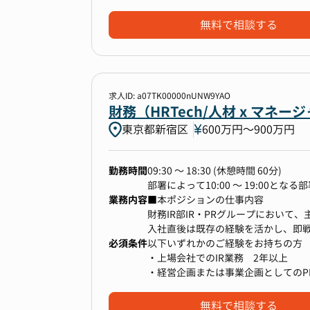
・採用ブランディング施策の立案・
＜具体的には＞
・バックオフィス機能の立ち上げ経
・採用DX、ATSリプレイスなどのプ
・決算説明資料、Fact Bookの作
・経営層とのコミュニケーションが
無料で相談する
・メンバーマネジメント、チームリー
・開示資料（決算短信、有価証券報
・金融関連職、経営コンサル等、経
・IRイベント（決算説明会、個人投
・国内外機関投資家対応（ミーティ
※業務の変更の範囲：当社業務全般
・個人投資家や株主対応、コーポレー
・株主総会運営の補助
求人ID: a07TK00000nUNW9YAO
・プレスリリース作成
財務（HRTech/人材 x マ
【あなたに提供できる価値】
・各種メディア対応
東京都新宿区
600万円〜900万円
■上場企業グループでの体系的な採
これまで1人~数人で試行錯誤してき
す。
業務を中心にご希望とご経験に応じ
勤務時間
09:30 〜 18:30 (休憩時間 60分)
「なぜこの施策を打つのか」「どう
-----------------------------
部署によって10:00 〜 19:00とな
す。
・国内外機関投資家やアナリストと
業務内容
■本ポジションの仕事内容
■多様な知見を持つメンバーからの
・資金調達業務（銀行を中心とした
財務IR部IR・PRグループにおいて
元メガベンチャーの人事責任者、TO
・IR施策の立案と実行
入社直後は既存の経験を活かし、即
ンバーが在籍。
-----------------------------
必須条件
にマネージャーとしてグループを牽
以下いずれかのご経験をお持ちの方
日々の業務の中で、異なる視点や手
変更の範囲：当社の業務全般
・上場会社でのIR業務 2年以上
■ハイボリューム×多職種の採用戦
・経営企画または事業企画としてのP
年間数百名規模の新卒採用を、セー
＜具体的には＞
・上場に向けた体制構築
開。幅広い採用戦略の引き出しを増
・決算説明資料、Fact Bookの作
・バックオフィス機能の立ち上げ
無料で相談する
■成長企業ならではのスピード感と