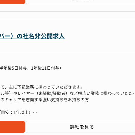
告書、招集通知、プレスリリースなど）の作成
業務上必要な方
マインドが残る環境。「やりたい」と手を挙げれば、新しい施策にチャ
資家説明会）の企画・運営
営分析に業務上親和性のあるご経験をお持ちの方
ングのアレンジや問い合わせ対応）
を想定しております。
トサイトIRページでの情報発信
 メンバー）の社名非公開求人
用責任者
上（時価総額の向上）」と「成長投資のための最適な資金調達」をミッ
途採用担当
から独立した専門部署です。財務・IR・PR業務を一元化し、戦略的な意思
P、人事企画
めに設立されました。これにより、資本市場との連携を強化し、企業価
じた新規ポジションへのアサイン
います。
て以下業務にも挑戦いただくことが可能です。
半年後5日付与、1年後11日付与）
のミーティング対応
規模の企業でのIRや東証一部上場企業の取締役CFOとしての実績を持
金融機関対応などのデッドファイナンス）
ルを駆使しながらチームで年間数百名規模のボリューム採用を行ってお
越したリーダーシップのもと、財務IR部は設立からわずか3年間で時価総
ます。
よる）
として、主に下記業務に携わっていただきます。
果を果たしてきました。
、インターン生含む）
ンサル等）やレイヤー（未経験/経験者）など幅広い業務に携わっていただ
へのIRを強化しながら、海外機関投資家との連携をさらに深め、グロ
極的に行動できる方
用)のキャリアを志向する強い気持ちをお持ちの方
ともに、メディア戦略を活用することで、領域トップクラスのシェアを
感を一層向上させる取り組みを強化してまいりました。
目安：1年以上）
衝を伴う業務のご経験
できる環境です
（売上／KPIなど）に向けて主体的に取り組んだ経験 ※営業職以外も
詳細を見る
、20代〜30代の若く活発なメンバーが専門性を活かしながら協力して
）を取り入れたハイブリッド型の勤務形態を採用し、柔軟な働き方を実現