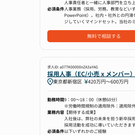
人事責任者と一緒に人事部門を立ち
必須条件
COO直下のポジションで、全社の人
人事業務（採用、労務、教育などいずれ
短期で組織が拡大していく中におい
PowerPoint）。社内・社外と
観点から取り組んでいただきます。
ジしていくマインドセット。当社のミ
CEO、COO、各部門長等とダイレク
できること。リーダーシップを持っ
早いスピードでの事業成長のために
無料で相談する
す。
■ 業務内容
・ミッション・ビジョン・バリュー
求人ID: a07TK00000nZA3aYAG
・事業成長に向けた組織設計
採用人事（EC/小売 x メンバ
・等級制度、評価制度、報酬制度の
東京都新宿区
420万円〜600万円
・エンゲージメントの測定と向上の
・マネージャーを中心としたメンバ
・オンボーディング施策の立案と遂
勤務時間
9：00～18：00（休憩60分）
※労働時間規制の適用除外：適用除
業務内容
【期待する成果】
■ 仕事の魅力
入社後は、弊社の未来を担う新卒採
・設立7年、急成長を遂げている会
採用活動を成功に導いていただきま
支えていく経験
必須条件
以下いずれかのご経験