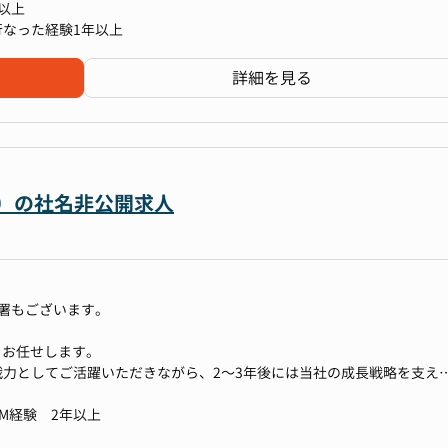
バーが集まっている職場において、人の成長を最大限後押しする人事・
以上
状把握および会社理解、チームや関係部署との関係性構築、サポートを受け
なった経験1年以上
横断してチャレンジできる
ことができる
ターとして自律的にPDCAを回し、採用活動を実行
詳細を見る
面接→最終面接(対面)
、2年目以降は採用ブランディングや選考体験の向上、チームマネジメン
ございます。
ぼす取り組みにもチャレンジして頂きます。
バー）の社名非公開求人
験（CX）の向上
る部署もございます。
企画、運営
をお任せします。
力としてご活躍いただきながら、2〜3年後には当社の成長戦略を支え
ます。
M経験 2年以上