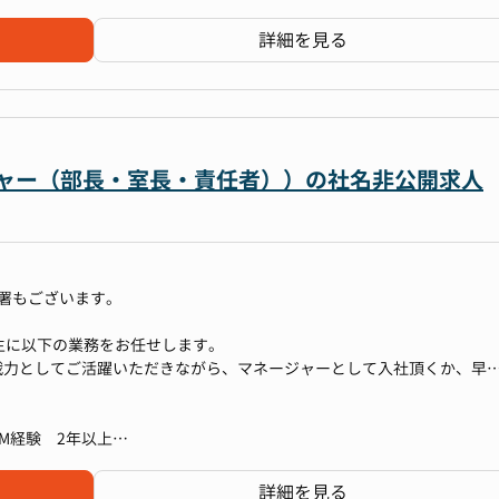
実行
験
ロジェクト推進
成および関連データの収集
業務上必要な方
詳細を見る
ダー など
告書、招集通知、プレスリリースなど）の作成
営分析に業務上親和性のあるご経験をお持ちの方
資家説明会）の企画・運営
ングのアレンジや問い合わせ対応）
トサイトIRページでの情報発信
ネージャー（部長・室長・責任者））の社名非公開求人
用経験
た採用業務を、10名規模のチーム体制で戦略的に推進する経験が得られ
て以下業務にも挑戦いただくことが可能です。
効果測定するのか」を、他のプロフェッショナルと議論しながら学べま
る部署もございます。
のミーティング対応
学び
金融機関対応などのデッドファイナンス）
、主に以下の業務をお任せします。
Pリクルーター、人材業界出身者など、様々なバックグラウンドを持つ
戦力としてご活躍いただきながら、マネージャーとして入社頂くか、早
引していただくことも期待しています。
法を学ぶことができます。
略経験
M経験 2年以上
ルス・エンジニア・マーケティング・コーポレートなど多様な職種で展
やせます。
成および関連データの収集
経験
詳細を見る
裁量