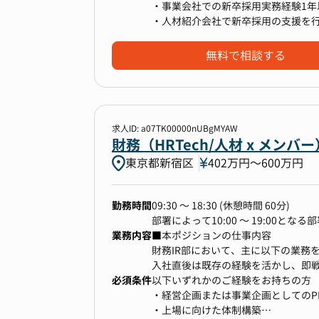
・若くエネルギッシュで明るいメン
・事業会社での新卒採用実務経験1年
織開発体験
・入社1~3ヶ月 ： 新卒採用の現
・人材紹介会社で新卒採用の支援を行
・大きな裁量権を持ち幅広い領域を
がら実務を行う
・自ら１から人事組織を作っていく
・入社半年後 ： 担当領域でリクルー
無料で相談する
・入社1年後 ： 担当領域の採用成果最大化の実現、新たな施策の企画・提案
■選考プロセス
エントリー→書類選考→1次面接→2次
高い採用実績を実現して頂いた上で
※選考プロセスは変更になることも
など、新卒採用活動全体に影響を及
求人ID: a07TK00000nUBgMYAW
財務（HRTech/人材 x メン
東京都新宿区
402万円〜600万円
【業務内容】
・学生との面談、面接対応
・選考プロセスの改善による候補者体
勤務時間
09:30 〜 18:30 (休憩時間 60分)
・各種KPI管理と改善施策の実行
部署によって10:00 〜 19:00とな
・インターンシップや会社説明会の
業務内容
■本ポジションの仕事内容
・内定者フォロー施策の実行 など
財務IR部において、主に以下の業務
入社直後は既存の経験を活かし、即戦
必須条件
プロジェクトに取り組んでいただき
以下いずれかのご経験をお持ちの方
将来的にチャレンジできること
・経営企画または事業企画としてのP
・新卒採用戦略全体の企画・推進
・上場に向けた体制構築