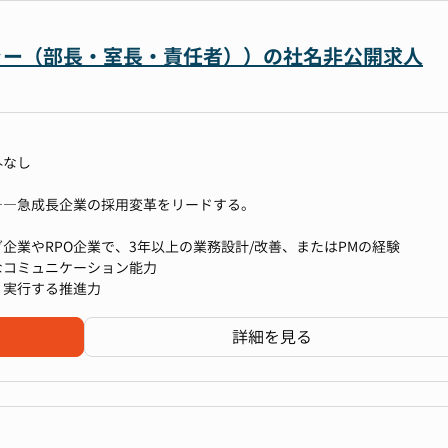
やご経験に応じて幅広いスキルを習得することが可能です。
形成に向けた企画立案・実行
向上に向けた企画立案・実行
けた施策の立案・実行
ージャー（部長・室長・責任者））の社名非公開求人
を積める
上 など
、急成長企業として、M&A、新規事業、資本業務提携など多岐にわたる
るため、幅広い採用業務の経験を積むことができます。
る当社だからこそ以下のような魅力を感じていただけるのではないかと
む機会も多く、スピード感持って人事として成長することができます。
加え、以下の業務にも携わっていただきます
行（定着と人材開発を含む）
外なし
気通貫して携われる
の企画立案・実行
線で感じられます
内定後のクロージングまでを一気通貫で担当することができます。
用DX、ATSリプレイスなど）
得など、企業価値向上に直結する多彩なコーポレートアクションを実行
――急成長企業の採用変革をリードする。
積極的に取り入れているため、業務が固定化されずに常に新しいことに
ジションです。急成長企業の多彩な変化をリアルタイムで体感しながら
高めることができます。
企業やRPO企業で、3年以上の業務設計/改善、またはPMの経験
なコミュニケーション能力
用活動の実現に向け、採用マネージャーや採用メンバーと連携し、以下
・実行する推進力
る
す。
宜業務のローテーション等を行っています。
クションに関連する業務を通じて、IR、PRや財務戦略のプロフェッシ
詳細を見る
ら業務を進めるため、切磋琢磨しつつも苦楽を共有できる安心感がある
です。決算説明会に加え、個人投資家向けのイベント企画や運営にも携
特定
プ全体で年間300〜500名規模のボリューム採用を行っており、組織全
ク解消のための業務設計・改善
す。
営を軸にしながら、財務（ファイナンス）やグローバル対応（英文開示
クノロジーを活用した業務効率化の推進
に行っているため、採用PMIに携わる経験も積んでいただけます。
やご経験に応じて幅広いスキルを習得することが可能です。
ルチャーであり、ご自身の成長も叶えていただけます。
けた採用予算の策定サポート