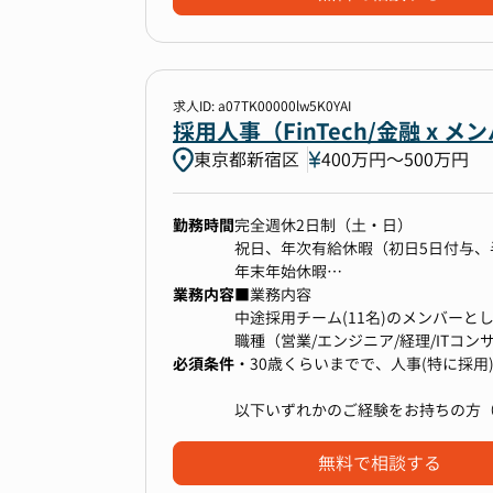
・開示資料（決算短信、有価証券報
・経営層とのコミュニケーションが
上場企業でありながら、ベンチャー
■当社で働く魅力
・IRイベント（決算説明会、個人投
・金融関連職、経営コンサル等、経
ンジできます。
▼配属組織について
・国内外機関投資家対応（ミーティ
財務IR部IR・PRグループへの配属
・個人投資家や株主対応、コーポレー
・株主総会運営の補助
求人ID: a07TK00000lw5K0YAI
【キャリアパス】
・プレスリリース作成
採用人事（FinTech/金融 x
・新卒採用におけるマネジャーや採
当社の財務IR部は、「企業価値の向
・各種メディア対応
・新卒採用以外のキャリア拡張：中
東京都新宿区
400万円〜500万円
ョンに掲げ、2021年に経営企画部
・人事全般へのキャリア拡張：HRB
定を迅速かつ高度にサポートするた
・その他：成果やキャリア志向に応
の最大化を実現する体制を構築して
業務を中心にご希望とご経験に応じ
勤務時間
完全週休2日制（土・日）
-----------------------------
祝日、年次有給休暇（初日5日付与、
・国内外機関投資家やアナリストと
【働く組織／メンバー】
年末年始休暇
部署を率いるのは、時価総額数千億円
・資金調達業務（銀行を中心とした
業務内容
中途採用グループは、多様なチャネ
夏季休暇等
■業務内容
40代の経験豊富な部長です。その卓
・IR施策の立案と実行
り、事業成長に最前線で貢献してい
※年間休日実績122~125日（年次に
中途採用チーム(11名)のメンバー
額を300%以上引き上げるという成
-----------------------------
メンバー数 ： 14名（アシスタント
職種（営業/エンジニア/経理/ITコ
今期は、個人投資家、国内機関投資家
変更の範囲：当社の業務全般
必須条件
活躍する人材： 自ら学び、考え、積
ます。
・30歳くらいまでで、人事(特に採
バルな投資家基盤の確立を目指すと
る急成長企業として、市場での存在
以下いずれかのご経験をお持ちの方（
【働く環境】
・書類選考
・法人営業や個人営業など、顧客折
生産性高く、切磋琢磨しながら成長
・面接対応
・または、業務上で何らかの数値目標
無料で相談する
チームは部長を含む少数精鋭の構成で
■当社で働く魅力
一部リモートOK ： オンボーディング後はパフォーマンスに応じて週2日程度の在宅勤務可能
・現場部課長との社内調整
ます。リモートワーク（最大週3日