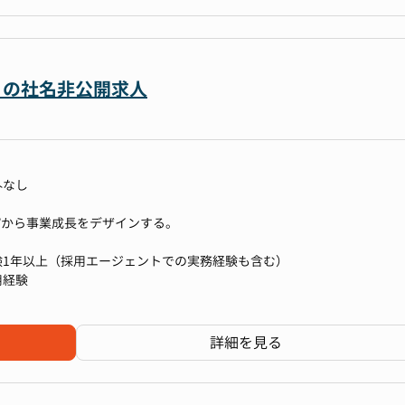
ォーカスしたミッショングレード制度や、キャリア自律を支援する目標設
図りながら、企業の成長を支える最前線で戦略的な挑戦を続ける、活気
を想定しております。
制度
ど
上（時価総額の向上）」と「成長投資のための最適な資金調達」をミッ
ー）の社名非公開求人
から独立した専門部署です。財務・IR・PR業務を一元化し、戦略的な意思
ジャー）→最終面接（本部長）
、急成長企業として、M&A、新規事業、資本業務提携など多岐にわたる
めに設立されました。これにより、資本市場との連携を強化し、企業価
難しい場合はオンラインも可（1次のみ）
る当社だからこそ以下のような魅力を感じていただけるのではないかと
います。
能性がございます
に合わせて様々な方向性を選択していただける環境です。
す
事課にて組織のリーダーとして採用計画や予算策定に携わる機会の他、
グを担当)へとジョブローテーションする選択肢もございます。
外なし
規模の企業でのIRや東証一部上場企業の取締役CFOとしての実績を持
線で感じられます
越したリーダーシップのもと、財務IR部は設立からわずか3年間で時価総
得など、企業価値向上に直結する多彩なコーポレートアクションを実行
”から事業成長をデザインする。
果を果たしてきました。
、社外にPRをしながら会社と共にご自身の成長機会を心から楽しめる方の
ジションです。急成長企業の多彩な変化をリアルタイムで体感しながら
へのIRを強化しながら、海外機関投資家との連携をさらに深め、グロ
高めることができます。
験1年以上（採用エージェントでの実務経験も含む）
ともに、メディア戦略を活用することで、領域トップクラスのシェアを
用経験
感を一層向上させる取り組みを強化してまいりました。
全体の重要ポジションの人材獲得を目指し、経営戦略や事業計画に基づ
による事業成長への貢献を担っていただきます。
チームで目標数字の達成を目指すため非常に風通しが良い環境です。
クションに関連する業務を通じて、IR、PRや財務戦略のプロフェッシ
詳細を見る
、20代〜30代の若く活発なメンバーが専門性を活かしながら協力して
するメンバーが揃っており、現場からのボトムアップも活発で裁量持っ
です。決算説明会に加え、個人投資家向けのイベント企画や運営にも携
）を取り入れたハイブリッド型の勤務形態を採用し、柔軟な働き方を実現
図りながら、企業の成長を支える最前線で戦略的な挑戦を続ける、活気
ンバー7名）となっており、全員未経験からスタートしております！
営を軸にしながら、財務（ファイナンス）やグローバル対応（英文開示
の立案・推進