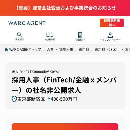
【重要】運営会社変更および事業統合のお知らせ
転職無料相
談へ
求人検索
転職事例
企業紹介
キャリアパートナー
WARC AGENTトップ
人事
採用人事
東京都
東京都（23区）
東
求人ID: a07TK00000lw5K0YAI
採用人事（FinTech/金融 x メンバ
ー）の社名非公開求人
東京都新宿区
400-500万円