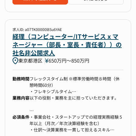
・固定資産の登録および管理
・監査法人対応（資料提出、問合せ対応など）
・仕訳の確認及び登録
・外注先（税理士事務所）との協働による月次決
算の早期化・精度向上
求人ID: a07TK00000l8Su6YAE
・未整備な会計基準（研究開発やソフトウェアの
経理（コンピューター/ITサービス x マ
資産計上等）の構築
ネージャー（部長・室長・責任者））の
社名非公開求人
東京都港区
■配属先
650万円〜850万円
財務経理部 現在4名（部長2名＋メンバー2名）で
構成
勤務時間
フレックスタイム制 ※標準労働時間８時間（休
憩時間60分）
・フレキシブルタイム
業務内容
始業時間帯：5:00 - 11:00
以下の役割・業務を主に担っていただきます。
終業時間帯：16:00 - 22:00
・コアタイム：11:00 - 16:00
必須条件
※業務の都合により変更する場合あり
・日常的な経理業務、月次・年次決算の取りまと
・事業会社・スタートアップでの経理実務経験 5
※所定時間を超える労働あり
め
年以上（月次／年次決算経験を含む）
・予実管理、資金繰り・キャッシュフロー管理の
・仕訳～決算業務を一貫して担えるスキル