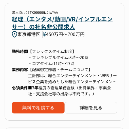
務全般
【業務内容】
・債権債務管理
◆業務詳細
求人ID: a07TK00000iz2lwYAA
経理財務部門では、経理・財務・税務に加えて、
・固定資産管理
・海外子会社を含むグループ全体の月次・四半
経理（エンタメ/動画/VR/インフルエン
子会社管理、M&Aを含めた新規事業対応、事業支
・現預金管理
期・年次決算業務
サー）の社名非公開求人
援といった役割を担っています。
・経費精算
・国ごとに異なる会計・税務ルールへの理解をも
入社後は、現在の経理財務部門でコーポレート本
・上記に基づく仕訳起票入力
東京都港区
450万円〜700万円
とに、各海外拠点との連携・支援
部長とコミュニケーションを図りながら、経理財
・決算固有仕訳（減損兆候、引当金等）
・現地とのコミュニケーションを通じた経理実務
務領域のマネジメント、戦略や方針策定に関与い
・取締役会資料作成（月次報告）
のレビューおよび改善提案
ただきつつ、当初は実務面にも幅広く担当いただ
勤務時間
【フレックスタイム制度】
・顧問税理士対応
・連結決算対応および監査法人対応
きます。
・フレキシブルタイム:8時～20時
・関連グループ会社経理業務
・会計・決算業務に関わる業務フローの整備、内
新たな領域（新規事業やM&A等）への対応を通し
・コアタイム:11時～17時
部統制の強化
て、コーポレート本部長やCFOなどの経営陣や、
業務内容
【配属想定部署・チームについて】
・有価証券報告書・決算短信などの開示資料の作
事業運営の責任者との連携を推進いただき、事業
主計部は、総合エンターテインメント・WEBサー
成およびチェック業務
の成長に貢献していただきます。
ビス企業を始めとした総合エンターテインメン
・内部監査の企画・実施および改善提案
必須条件
ト・WEBサービス企業各社の単体決算及び税務対
■3年程度の経理業務経験（出身業界／事業会
■キャリアプラン
・稟議フローやガバナンス体制の見直し・最適化
応を担う部署です。40名程度が在籍しており、そ
社・支援会社等の出身は不問です。）
基礎～財務諸表の作成まで、一連の経理スキルを
・SCCの構築
【主な業務内容】
のほとんどが中途入社者です。異業界の事業会社
身に付けることができます。
・国際会計基準コンバージョンに関する対応
・経理財務領域における特命案件/経営課題など
や、監査法人、会計系のコンサル企業など、幅広
ゆくゆくはIPOも目指しておりますので、IPO準
無料で相談する
詳細を見る
のミッション対応
い業界出身者が活躍しています。
備に携わることができる可能性があります。
・M&A案件対応（Deal・DD・PMIなど）
その中でも今回は、総合エンターテインメント・
税務申告や連結決算等のレベルの高い業務にも挑
◆ポイント
・経理財務部門における以下の業務の統括的なマ
WEBサービス企業の中核事業（エナジー事業）の
戦できます。
・「プライム市場」へのステップアップを見据え
ネジメント業務/各業務の実務