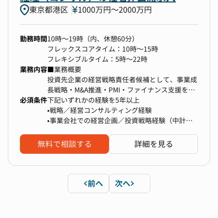
・キャッシュ・フロー計算書の作成経験
員関係なく、キャリア成長・チャレンジの機会を
・定常的な経理業務だけでなく日々新しい取り組
東京都港区
1000万円〜2000万円
※選考を通じて、どの分野からスタートするか、
資金繰り表ではなく、精算表を用いた間接法によ
提供いたします。
みが行われる環境にあるので、常に新しいことに
将来的にどのような業務をお任せするかなど、丁
るキャッシュ・フロー計算書の作成経験をお持ち
◎非上場ならでは！管理会計が重視される環境
チャレンジすることができます。
寧にすり合わせを行いますので、安心してご応募
の方
総合エンターテインメント・WEBサービス企業は
勤務時間
10時～19時（内、休憩60分）
・コーポレートチームは経理以外も含め経験豊富
ください。
非上場であり、制度会計（会計基準、開示、監
フレックスコアタイム：10時～15時
なメンバーや弁護士、会計士などの専門家も多数
※これまでのご経験を活かしながら、開示資料作
査）よりも管理会計が重視されます。事業の経営
フレキシブルタイム：5時～22時
在籍しており、様々な知見を得ながら業務にあた
成や税効果会計など、より高度な業務にもチャレ
判断に関わる有用な情報を提供するための基盤と
業務内容
■業務概要
ることができます。
（変更の範囲） 会社の定める業務
ンジできる環境です。
なり、事業発展に貢献するための業務に注力でき
投資先企業の経営戦略責任者候補として、事業成
・上場前後のスケールアップ企業の経理業務を経
る環境です。
長戦略・M&A推進・PMI・ファイナンス支援を主
験することができます。
必須条件
導いただきます。グループ本体ではなく、投資先
下記いずれかの経験を5年以上
【本ポジションの魅力】
の経営課題に深く入り込み、自社投資の成果最大
•戦略／経営コンサルティング経験
・成長支援と働き方
化を担うポジションです。
•事業会社での経営企画／投資戦略経験（中計策
経理チームでは毎朝の打ち合わせを通じて情報共
定、事業ポートフォリオ管理など）
有を行っており、OJTを含めて分からないことを
•VC／PEファンドでの投資実務経験（投資実行、
無料で相談する
詳細を見る
すぐに相談できる環境が整っています。
■職務詳細
PMI、バリューアップ）
チームの状況やご本人の希望に応じて、業務ロー
•投資先企業の中長期経営戦略・成長シナリオの
テーションも検討しており、中長期的に幅広い業
策定および実行支援
加えて以下を満たす方
務にチャレンジできる機会があります。
•投資先におけるM&A推進（ターゲット選定、条
•財務・会計・企業分析に基づく戦略提案スキル
前へ
次へ
件交渉、クロージング、PMI）
•経営層とのレポーティング・折衝経験
•経営管理・ファイナンス支援（KPI設計、資本政
・上場基準に耐えうる体制づくりの中心メンバー
策、収益改善、予実管理）