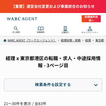
【重要】運営会社変更および事業統合のお知らせ
転職無料相
談へ
求人検索
転職事例
企業紹介
キャリアパートナー
WARC AGENT（ワークエージェント）
経理財務・税務
経理
東京都
経理 x 東京都港区の転職・求人・中途採用情
報 - 3ページ目
検索条件を設定する
職種
1件選択
21〜30件を表示 / 全83件