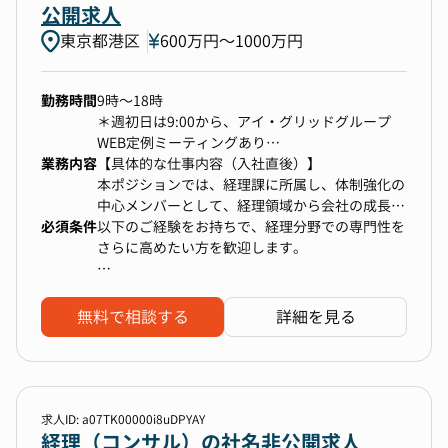
・制度やルールを関係部署と協力しながら浸透さ
公開求人
せる推進役
◆組織構成
【魅力】
東京都港区
600万円〜1000万円
・申請/支払を行うときに利用する情報へのアク
[部署名]管理本部 経理チーム
◎安定した財務基盤が整った環境
セスを楽にする
[部署人数]全6名
総合エンターテインメント・WEBサービス企業
・取締役（男性）
勤務時間
9時～18時
は、1998年の創業以来、動画配信や電子書籍、
・経理マネージャー
＊週初日は9:00から、アイ・グリッドグループ
アニメなどの多様なエンタメサービスに加え、
【業務詳細】
・経理リーダー
WEB定例ミーティングあり
3DプリントやEV充電、そして最新技術のweb3や
・年次/四半期/月次決算業務（SmartHRとその子
・経理担当3名
業務内容
＊時差出勤制度あり（7時～10時まで30分刻みで
【具体的な仕事内容（入社直後）】
AIに至るまで、幅広い分野で事業を展開していま
会社も含む）
選択可能）
本ポジションでは、経理課に所属し、体制強化の
す。現在、60以上の事業を運営し、売上高はグル
・各部門との経理論点でのコミュニケーション
在宅勤務制度週2日まで可
中心メンバーとして、経理領域から会社の成長を
ープ連結3600億円超、会員数は4,507万人を誇り
・業務プロセスや社内経理ルールの改善活動
必須条件
支える役割を担っていただきます。
以下のご経験をお持ちで、経理分野での専門性を
ます。多角的な事業展開により安定した収益基盤
・バクラク経費精算の処理
単なるサポート業務にとどまらず、経理業務全般
さらに高めたい方を歓迎します。
を持つだけでなく、新規事業への投資にも積極的
・クラウド会計ソフト企業での仕訳起票
をリードし、制度構築や高度な会計処理にも積極
で、持続可能な成長を実現しています。
・バクラクでの支払申請、クレジットカード利用
的に関与していただきます。
・経理実務経験2年以上
◎働きやすい環境
申請の対応
仕訳・帳簿管理にとどまらず、業務全体の流れを
総合エンターテインメント・WEBサービス企業の
無料で相談する
詳細を見る
・ネットバンクでの支払対応
理解し、着実に遂行できる方。
本社機能を担うグループ経営管理会社では、フレ
・社内問い合わせ対応
ー月次・四半期・年次決算業務
ックスタイム制度（コアタイム11-17時）やハイ
・監査法人への対応
ー開示資料の作成および運用体制の構築
・事業会社での月次決算業務の経験
ブリッドワークを導入しており、社員一人一人が
・その他上記に付随する業務
ー監査法人との対応
複数部門と連携しながら、正確かつスピーディな
自分のライフスタイルに合わせて柔軟に働くこと
ー税務申告業務の取りまとめ
月次決算を行った経験をお持ちの方
ができます。また、中途社員比率が高く、中途社
求人ID: a07TK00000i8uDPYAY
経理（コンサル）の社名非公開求人
員の役職者も多く在籍しています。新卒・中途社
【ポジションの魅力】