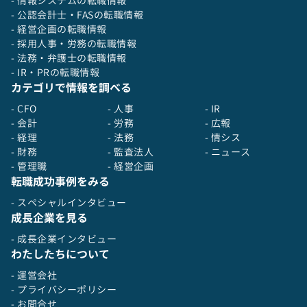
- 情報システムの転職情報
投資先企業の成長を自社の視点からダイレクトに
- 公認会計士・FASの転職情報
リードできるポジションです。戦略立案から
- 経営企画の転職情報
PMI（買収後統合）まで一気通貫で関与し、投資
- 採用人事・労務の転職情報
実行後のバリューアップを自ら推進することで、
- 法務・弁護士の転職情報
事業成長をハンズオンで牽引いただけます。
- IR・PRの転職情報
また、代表や取締役をはじめ投資先の経営陣と直
カテゴリで情報を調べる
接連携しながら投資判断や成長施策を即実行でき
るため、外部経営戦略の最前線を体感しながら戦
- CFO
- 人事
- IR
略提案力・分析力を磨くことが可能です。戦略×
- 会計
- 労務
- 広報
投資×ファイナンスという複合領域に挑戦でき、
- 経理
- 法務
- 情シス
戦略コンサルティング経験を活かして事業会社で
- 財務
- 監査法人
- ニュース
さらに飛躍できるフィールドが広がっています。
- 管理職
- 経営企画
将来的には、投資先企業のCXOやグループ全体の
転職成功事例をみる
経営層など、経営幹部ポジションへとキャリアを
- スペシャルインタビュー
進める道も開かれています。「投資先経営陣と対
成長企業を見る
等に議論し、実際の経営判断や組織変革を推進す
ることで、コンサルティングでは得られない“経
- 成長企業インタビュー
営者としての視点”を培うことができます。
わたしたちについて
- 運営会社
- プライバシーポリシー
- お問合せ