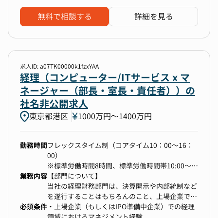
必須ではありません
・ITリテラシーレベル Officeが使える（Excel、
無料で相談する
詳細を見る
【本ポジションの魅力】
Word、Power point）
・一人複数社担当 一部機能だけでなく、全行程
・コミュニケーション能力が高く、能動的な方。
を担当
向上心の強い方
国内外を問わず関連会社が約40社ある中、担当者
が各事業会社担当として全ての工程を担当いたし
求人ID: a07TK00000k1fzxYAA
ます。
経理（コンピューター/ITサービス x マ
通常、工程ごとに役割が分断されている環境が多
ネージャー（部長・室長・責任者））の
い中、一人で１社の経理業務を全て締められるた
社名非公開求人
め、経理としてのキャリア育成のスピードが圧倒
東京都港区
的に早くなります。
1000万円〜1400万円
勤務時間
フレックスタイム制（コアタイム10：00～16：
・幅広いキャリアの選択が可能な環境
00）
個人のスキルによって、お任せしていく業務規
※標準労働時間8時間、標準労働時間帯10:00～
模・内容が変わっていきますので、同じ作業を何
業務内容
19：00
【部門について】
年も続けると言ったような変化のなさにお困りに
当社の経理財務部門は、決算開示や内部統制など
なることもありません。
を遂行することはもちろんのこと、上場企業であ
弊社は積極的な海外展開、M＆Aにより日本を含
必須条件
りながら、大きな変化を生み出していくために事
・上場企業（もしくはIPO準備中企業）での経理
め10カ国以上の海外拠点で事業を営んでおりま
業開発部門との連携も密に進め、グループの成長
領域におけるマネジメント経験
す。そのため将来的には連結決算、子会社CFOや