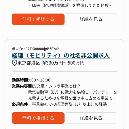
に積極的に貢献していく重要な役割/ミッション
・M&A（経理財務領域）を推進してきた経験
グローバルファイナンス業務に携われるチャンス
を担っています。
・経理財務領域またはコーポレート領域でのプロ
もあります。
セス構築、業務改善の実務経験
経理として、自走して、成長していきたいという
無料で相談する
詳細を見る
・子会社管理の経験
前向きなお気持ちをお持ちの方には、プラスの機
＜組織構成＞
※ご経験によって期待役割は検討します。
会を提供できる会社です。
現在、部長が他部門も兼務している状況であるこ
とから、部長ポジションをお任せしたいと考えて
います。
・メンバーが成長できる組織
求人ID: a07TK00000jpBZEYA2
・部長：1名
経理（モビリティ）の社名非公開求人
経理未経験で入社した方も幅広い経験を経て中核
・社員：5名
メンバーとして活躍されている方もおり、成長・
東京都港区
330万円〜500万円
・派遣：2名
学習意欲が高い方へは活躍の場を広げる機会を提
供します。
勤務時間
9:00～18:00
【ポジションのミッション・魅力】
業務内容
■EV充電インフラ事業とは？
下記のようなご経験を提供できるため、「将来的
【本ポジションのやりがい】
電気自動車（EV）に電力を供給し、バッテリーを
にCFOを目指している」「経理財務領域で専門性
・事業成長を続けている弊社では更なる事業拡大
充電するための充電器を世の中に広める事業で
を更に高めたい」方には最適な環境が提供できる
を図るため、安定した経営基盤の構築に携わって
必須条件
す。
・事業会社での経理実務（3年以上）の経験
かと思います。
頂けるのと同時に、フラットな環境下で経営陣と
サービス開始から2年10ヶ月で、EV充電インフラ
共に会社を大きく拡大していけるチャンスがあり
の受注が40,000口に到達し、
無料で相談する
詳細を見る
ます。
日本国内の同業サービスの中でも圧倒的な成長率
＜提供できる機会＞
・志向性やスキル・実績に応じて、連結・開示等
を誇っています。