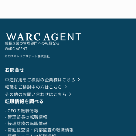
として活躍できる
•事業ポートフォリオ分析・優先度設計、投資計
本ポジションでは、経理部門の中核として、制度
画の立案
設計や業務改善にも関わりながら、企業成長の土
•外部専門家（FAS、投資銀行、法律事務所など）
台を築く重要な役割を担っていただきます。
との折衝・協働
•経営課題の抽出と解決策提言、施策の実行およ
び効果検証
・キャリアの幅が広がる環境
成長企業の管理部門への転職なら
ご本人の志向や適性に応じて、ゆくゆくは経理部
WARC AGENT
門のマネジメントに挑戦いただけます。経理の専
■チーム構成
© CPAキャリアサポート株式会社
門性を深めるだけでなく、組織運営やチームマネ
•シニアディレクター（ファイナンス・M&A責任
ジメントにも関われる環境があります。
者）1名
お問合せ
•ディレクター 1名
•マネジャー 2名
中途採用をご検討の企業様はこちら
・成長フェーズの企業で、変化を楽しみながら働
•シニアコンサルタント2名
転職をご検討中の方はこちら
ける
•コンサルタント1名
その他のお問い合わせはこちら
事業・組織ともに拡大フェーズにある当社では、
少数精鋭で、投資先経営陣や社外専門家と直接協
転職情報を調べる
仕組みづくりや業務改善の余地が多く、主体的に
働しながら、投資後の成長にダイレクトにインパ
提案・実行できる風土があります。経理のポジシ
- CFOの転職情報
クトを与えられる環境です。
ョンから、会社づくりに関わるやりがいを感じら
- 管理部長の転職情報
れるポジションです。
- 経理財務の転職情報
- 常勤監査役・内部監査の転職情報
■求人のポイント