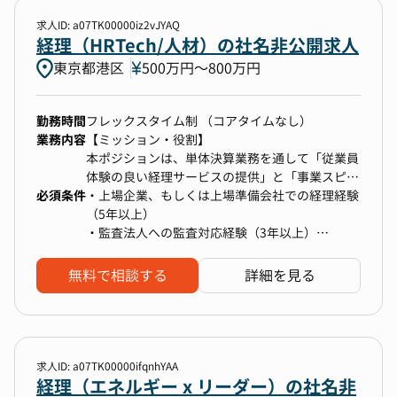
担当チームでの募集です。当事業では、事業運営
た経験が積めます。
[経理] 単体/連結決算、開示業務（短信・有
のため、エナジー事業関連の子会社を多数保有し
求人ID: a07TK00000iz2vJYAQ
現在はグロース市場に上場していますが、将来的
報）、監査法人対応
ていることが特徴です。
経理（HRTech/人材）の社名非公開求人
なプライム市場への鞍替えを目指して体制強化中
[財務] 資金調達（エクイティ・デット）、金融機
です。上場企業としての制度づくりや開示対応に
東京都港区
500万円〜800万円
関折衝、資金管理
■このポジションの魅力
も関われる、貴重なフェーズです。
[税務] 各種税務対応
【業務内容】
・これから需要が伸びるEV充電業界の成長企業で
子会社決算、子会社管理
決算・税務申告等へ向けた定型業務の他、以下の
経験を積むことができます。
勤務時間
フレックスタイム制 （コアタイムなし）
新規事業対応、事業支援
プロジェクト単位の業務（非定型業務）もお任せ
・管理部門の体制構築を裁量をもって推進するこ
業務内容
【ミッション・役割】
・海外子会社対応やPMIなど、レアな経理スキル
管理会計についての経営企画部門との連携
いたします。
とができます。
本ポジションは、単体決算業務を通して「従業員
が身につく。
［定型業務］
体験の良い経理サービスの提供」と「事業スピー
M&AやPMIに伴う海外拠点との調整、各国の税
・グループ会社の月次決算、年次決算業務全般
必須条件
ドを緩めない体制の実現」の両立をミッションと
・上場企業、もしくは上場準備会社での経理経験
務・会計への理解を深められる環境です。国内経
【変更の範囲】
・税務申告関連業務
しています。
（5年以上）
理の枠を超えた経験を積みたい方に最適です。
部署異動等により当社業務全般へ変更する場合が
（税務申告書の作成は顧問税理士に依頼していま
主な役割としては以下のようなものを求めていま
・監査法人への監査対応経験（3年以上）
あります（出向含む）
す）
す。
・経理に関連するシステム導入の経験、または業
務プロセスの変更をリードした経験
・経理から経営を支える人材へ。将来のCFO候補
無料で相談する
詳細を見る
の可能性も。
［非定形業務］
・期日を遵守した決算締めへの対応
希望や適性に応じて、財務や経営企画、グローバ
・既存の経理業務フローの改善、業務標準化の推
・正確性とスピードの両立
ルファイナンスなどキャリアの広がりも。20〜
進
・変化に応じた業務プロセスの設計・改善
30代でキャリアの幅を広げたい方にぴったりのポ
・組織再編に関する会計、税務処理の検討
・ユーザー目線を意識した利用しやすい社内ルー
ジションです。
求人ID: a07TK00000ifqnhYAA
・エナジー事業関連子会社の設立対応
ルの制定・改廃
経理（エネルギー x リーダー）の社名非