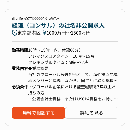
1：経理・財務・税務に関する経営課題に責任者
の業務やチームマネージメントについても積極的
※売上成長率：前年比1000%
（候補）として携わることができる
にお任せしたいと考えておりますので、成長企業
中期経営計画、コーポレート戦略/グループ戦略
の非常にエキサイティングな環境でパフォーマン
求人ID: a07TK00000j9LWtYAM
に密接に関連する経理財務領域の業務をすべて責
スを発揮していただけます。
経理（コンサル）の社名非公開求人
任者の立場でご担当いただくことになります。
東京都港区
1000万円〜1500万円
新たにグループインする会社や新規事業立ち上げ
■今後の事業展望
等を踏まえた経理財務の横断的な意思決定に主体
「2035年までに新車販売でEV車100%を実現す
性を発揮しながら関与いただくことで、貢献と成
る」と日本政府が発表し、
勤務時間
10時～19時（内、休憩60分）
長を実感していただけます。
将来ガソリン車、ディーゼル車から、電気自動車
フレックスコアタイム：10時～15時
(EV)に完全シフトすることが予想されています。
フレキシブルタイム：5時～22時
弊社では"2027年までに10万口／2030年までに
業務内容
◆業務概要
2：変化の大きい環境で経験値を積み上げ、対応
20万口のEV充電器の設置"の目標を掲げておりま
当社のグローバル経理担当として、海外拠点や現
領域を広げることができる
す。
地メンバーと連携しながら、国ごとに異なる税
当社は上場企業でありながら、次なる成長に向け
既にインド・インドネシア・タイへ進出してお
必須条件
務・会計ルールに対応した経理業務を担っていた
・グローバル企業における監査経験を3年以上お
て事業・組織ともに変化の大きい環境です。現状
り、アジアNo.1のベンチャーを目指します。
だきます。グループ全体の経理品質向上に寄与い
持ちの方
の経理財務部門にある各機能についても、グルー
ただきます。
・公認会計士資格、またはUSCPA資格をお持ちの
プの変化に応じてアップデートが必要となりま
急拡大していく当社にて状況に合わせた会計体制
方
す。このような環境でご自身の経験値を積み上
の整備や各種会計実務まで、変化を楽しみながら
無料で相談する
詳細を見る
げ、スキルの向上、対応領域の広がりを実感して
推進いただける方からのご応募をお待ちしており
いただけます。
■具体的な業務内容
ます。
月次・年次決算の締め作業、これに紐づく経理業