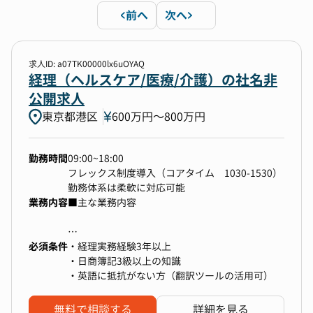
前へ
次へ
勤務地
1件選択
求人ID: a07TK00000lx6uOYAQ
経理（ヘルスケア/医療/介護）の社名非
公開求人
年収
東京都港区
600万円〜800万円
下限なし〜上限なし
勤務時間
09:00~18:00
フレックス制度導入（コアタイム 1030-1530）
選択中の条件
すべてクリア
勤務体系は柔軟に対応可能
業務内容
■主な業務内容
経理
東京都港区
必須条件
・経費精算の証憑確認および承認作業（海外含
・経理実務経験3年以上
検索する
む）
・日商簿記3級以上の知識
・請求書内容の確認、振込データ作成および振込
・英語に抵抗がない方（翻訳ツールの活用可）
確認（海外含）
・売掛金・買掛金などの債権・債務管理
無料で相談する
詳細を見る