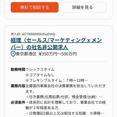
主導
・税理士または監査法人との折衝経験
・経理フロー・業務プロセスの設計・改善
・スタートアップ特有の変化速度に対応できる柔
無料で相談する
詳細を見る
・税務申告（法人税、消費税など）および外部専
軟性・自走力
門家（税理士、監査法人）対応
・顧客管理・会計システム／ERPの導入・運用支
援
・その他各種規程整備等
求人ID: a07TK00000k3huDYAQ
経理（セールス/マーケティング x メン
バー）の社名非公開求人
【働く環境】
東京都港区
350万円〜500万円
・スピード感を持って様々な変化に対応できる能
力や経験
・事業部門・開発部門との社内連携、および、税
勤務時間
フレックスタイム
理士・監査法人との社外ステークホルダーとの折
※コアタイムなし
衝の経験
※フレキシブルタイム：７時～22時
・0→1環境での制度設計・フロー構築を一気通貫
業務内容
※応答時間帯：平日10時～19時
主要国内事業会社の決算業務を担当していただき
で経験し、市場価値の高い経験・ナレッジを習得
ます。
・グローバルで生じている社会課題に対して事
・日次業務(伝票起票/仕訳、預金管理/出納）
業・テクノロジーを通じた課題解決への貢献実感
必須条件
・月次、四半期、年次決算業務、監査対応
・体系的に会計を理解しており、事業会社での経
・上記業務に付随するシステム導入、改善や自動
験が２年程度ある方
化等の業務効率化・改善 など
・日商簿記2級以上又は相当する知識 ※資格は