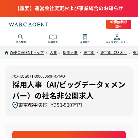
【重要】運営会社変更および事業統合のお知らせ
転職無料相
談へ
求人検索
転職事例
企業紹介
キャリアパートナー
WARC AGENTトップ
人事
採用人事
東京都
東京都（23区）
東
求人ID: a07TK000006XFMxYAO
採用人事（AI/ビッグデータ x メン
バー）の社名非公開求人
東京都中央区
350-500万円