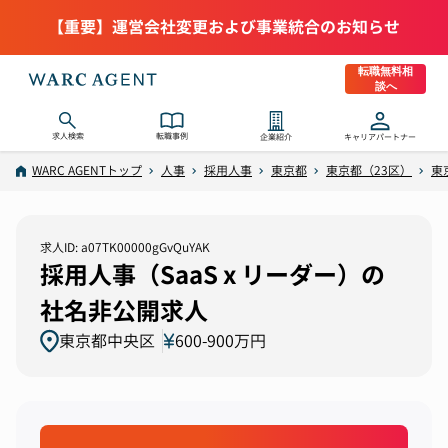
【重要】運営会社変更および事業統合のお知らせ
転職無料相
談へ
求人検索
転職事例
企業紹介
キャリアパートナー
WARC AGENTトップ
人事
採用人事
東京都
東京都（23区）
東
求人ID: a07TK00000gGvQuYAK
採用人事（SaaS x リーダー）の
社名非公開求人
東京都中央区
600-900万円