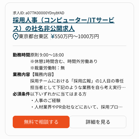
・人事労務関連規程管理
・健康管理全般（健診、予防接種）
求人ID: a07TK00000YDnybYAD
・安全衛生、産業医、メンタルヘルス
採用人事（コンピューター/ITサービ
ス）の社名非公開求人
【仕事のやりがい・魅力】
東京都台東区
550万円〜1000万円
・幅広い経験を積むことができる
単なるルーティン業務にとどまらず、各種人事施
策の企画や、グローバル関連、ITを活用した業務
勤務時間
原則 9:00～18:00
の自動化など様々な業務に関わっていただきます
※休憩1時間含む、時間外労働あり
※裁量労働制：無
・事業成長への貢献を実感できる
業務内容
【職務内容】
組織の急速な成長に伴い、常に変化する課題の解
採用チームにおける「採用広報」の1人目の専任
決に取り組むことで会社の成長を支えている貢献
担当者として下記のような業務を自ら考え実行頂
実感を得ることができます
必須条件
きます。
以下いずれかに当てはまる方
・人事のご経験
【私たちがやりたいけどまだできていないこと】
＜具体的な職務内容＞
・人材業界やPR会社などにおいて、採用プロモ
・労務業務のさらなる自動化・効率化
・製造業向けプラットフォーム企業のファンを増
ーションの企画や運用に携わったご経験
・グローバル対応のさらなる習熟
やすための情報発信のチャネル選定、およびチャ
無料で相談する
詳細を見る
ネルの運用
・採用HPの更新およびコンテンツの企画