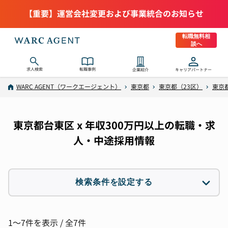
【重要】運営会社変更および事業統合のお知らせ
転職無料相
談へ
求人検索
転職事例
企業紹介
キャリアパートナー
WARC AGENT（ワークエージェント）
東京都
東京都（23区）
東京
東京都台東区 x 年収300万円以上の転職・求
人・中途採用情報
検索条件を設定する
職種
選択なし
1〜7件を表示 / 全7件