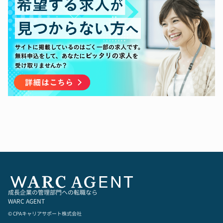
ネスグロースに関わる支援全般
り組むことができます。
史上最速のペースで拡大する事業の最前線で、マ
【内部統制の考える課題と取り組みたいこと】
ネジメントと密接に連携しながら業務に取り組む
＜誰もなしえていない製造業×ITの領域のグロー
ことで、自身の貢献を感じると同時に、与える事
バル展開を支援すること＞
業インパクトの大きさも感じることができます。
「モノづくり産業のポテンシャルを解放する」と
いうミッションの実現をグローバルで成し遂げて
【私たちがやりたいけどまだできていないこと】
行きたいと考えております。
「ものづくり産業のポテンシャル解放」というと
現在、ベトナム、タイ、アメリカに子会社を有し
てつもない目標を実現する強いGTM組織を支える
ており、特に、製造業としてもソフトウェア産業
ために、業界のベストプラクティスはきちんと抑
としても市場が大きいアメリカに積極的に投資し
えながらも、これまでに存在したことのない最強
ております。アメリカ子会社は2023年に設立
の組織を現場とともに作り上げていただきます。
し、現地のメンバーとともにビジネス・組織を立
ち上げている真っ最中であり、スピード感を持っ
て課題を解決していく必要があります。そのため
に、経理や法務など、機能別に対応するだけでな
く、幅広く課題に対応していく組織・人が必要だ
と考えています。また、将来的に、他の国に進出
していく際には、そこで培った横断的な知見を活
成長企業の管理部門への転職なら
かして、グローバル展開に貢献していきます。
WARC AGENT
単なる子会社管理にとどまらず、グローバルでの
© CPAキャリアサポート株式会社
ミッションの実現のために、基盤を作っていくこ