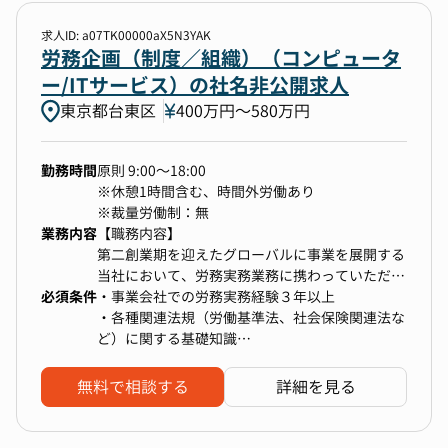
求人ID: a07TK00000aX5N3YAK
勤務地
労務企画（制度／組織）（コンピュータ
ー/ITサービス）の社名非公開求人
1件選択
東京都台東区
400万円〜580万円
年収
勤務時間
原則 9:00～18:00
300万円以上〜上限なし
※休憩1時間含む、時間外労働あり
※裁量労働制：無
業務内容
【職務内容】
選択中の条件
すべてクリア
第二創業期を迎えたグローバルに事業を展開する
当社において、労務実務業務に携わっていただき
東京都台東区
300万円以上〜上限なし
必須条件
ます。
・事業会社での労務実務経験３年以上
・各種関連法規（労働基準法、社会保険関連法な
＜具体的な職務内容＞
ど）に関する基礎知識
検索する
・勤怠管理
・一般的なPCスキル（GoogleWorkplace, HRIS,
・給与計算
等）
無料で相談する
詳細を見る
・社会保険関連
・人員管理、有期雇用管理、労働者派遣管理
・入退職、異動、休職等、人事発令に伴う手続き