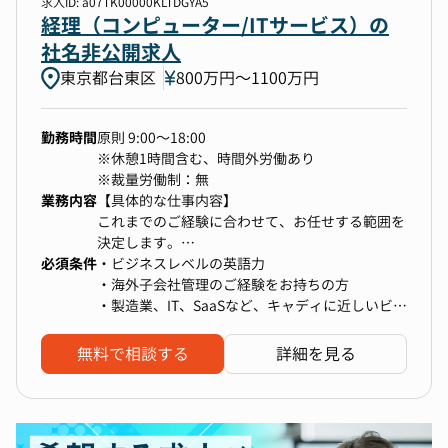
求人ID: a07TK00000KLTDGYA5
トラクト、クロージングまで採用チームと連携し
経理（コンピューター/ITサービス）の
施策をリードする
社名非公開求人
・評価・報酬制度の企画・運用
東京都台東区
800万円〜1100万円
┗ 人事企画チームとの連携による、GTM組織に
最適な評価報酬制度の企画とその効率的な運用
・組織・人材開発施策の企画・実行
勤務時間
原則 9:00～18:00
┗ 各種Survey等を通じた組織コンディションの
※休憩1時間含む、時間外労働あり
把握・分析とそれに基づく打ち手の立案・実行
※裁量労働制：無
┗ マネージャー・リーダー候補育成施策の企
業務内容
【具体的な仕事内容】
画・実行
これまでのご経験に合わせて、お任せする範囲を
・各種研修・オフサイトの企画・運営
決定します。
・人材のリテンション施策の企画・実行
必須条件
・海外子会社の経営管理全般
・ビジネスレベルの英語力
・組織・カルチャー作りのための施策の企画・実
・資金管理と損益管理を通じた海外子会社の業績
・海外子会社管理のご経験をお持ちの方
行
分析と改善提案
・製造業、IT、SaaSなど、キャディに近しいビジ
・組織内コミュニケーション活性化施策の企画と
・現地との連携強化と全社戦略の浸透
ネス環境での就業経験
推進
・グループ全体の内部統制強化
無料で相談する
詳細を見る
・連結決算業務
【仕事のやりがい・魅力】
・移転価格税制など国際税務業務
グローバル700人を超える規模でありながらアー
・会社設立、契約などの法務業務
リフェーズのスタートアップの様な環境で、自身
・新規進出国における進出形態の検討など、ビジ
の裁量でスピード感を持って組織課題の解決に取