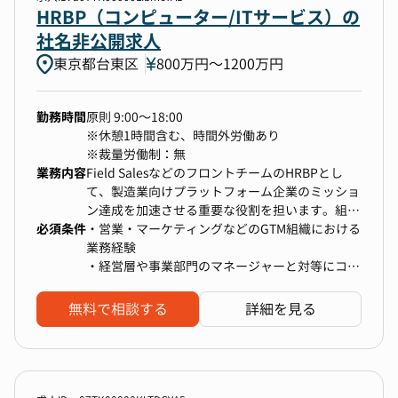
・採用ブランディング・広報を通じた「ファンを
・企業統治に関するガイドライン「コーポレート
HRBP（コンピューター/ITサービス）の
つくる」コミュニケーション設計
ガバナンスコード」対応業務
社名非公開求人
・感動レベルの候補者体験を生む、選考オペレー
・M&AのPMIを推進
ション・コンテンツの最適化
東京都台東区
800万円〜1200万円
・経営・事業の未来から逆算した採用基準のアッ
プデート
勤務時間
原則 9:00～18:00
「まだ整っていない」からこそ、自由度高く、裁
※休憩1時間含む、時間外労働あり
量を持って挑戦できるフェーズです。
※裁量労働制：無
業務内容
Field SalesなどのフロントチームのHRBPとし
て、製造業向けプラットフォーム企業のミッショ
ン達成を加速させる重要な役割を担います。組織
必須条件
課題を特定し、採用、組織・人材開発、評価報酬
・営業・マーケティングなどのGTM組織における
制度のアップデート等を通じて、担当組織のパフ
業務経験
ォーマンスを最大化させ、事業成長に貢献してい
・経営層や事業部門のマネージャーと対等にコミ
ただきます。
ュニケーションが取れること
または
無料で相談する
詳細を見る
・要員計画と組織設計
・HRBP職のご経験１年以上
┗ マネジメントと相談し、SoCなども考慮した最
適な組織体制を検討する
・各種採用施策の企画実行
┗ 人材要件定義、母集団形成から採用面接、ア