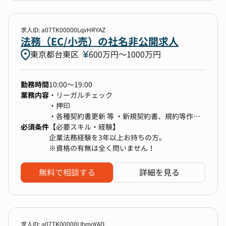
・あらゆる採用手法を駆使した新卒採用の実現
■メンバークラス
・採用プロセスの設計、改善
下記いずれかのご経験をお持ちの方
・グローバル採用の推進
・新卒・中途採用／新卒リクルーターのご経験
求人ID: a07TK00000LqvHRYAZ
・採用広報戦略／マーケティング戦略の策定、実
・人材紹介会社でのRA／CAのご経験
法務（EC/小売）の社名非公開求人
行
・法人営業またはマーケティングのご経験
東京都台東区
600万円〜1000万円
・内定者リテンション施策/インターンシップな
・高い成長意欲と「人の人生に寄り添いたい」と
どの企画運用
いう想いを持っている方
抽象度の高いテーマを自ら整理し、ゼロイチで仕
勤務時間
10:00～19:00
組みを作ることが求められるポジションです。
業務内容
・リーガルチェック
・押印
【私たちがやりたいけどまだできていないこと】
・各種契約書更新 等 ・新規契約書、規約等作成
新卒採用は、まさにこれから本格始動するフェー
必須条件
・各事業部門、グループ会社からの法務相談対応
【必要スキル・経験】
ズです。前例や型がないからこそ、ゼロから仕組
・取締役会事務局、株主総会運営等の会社法務業
企業法務経験を3年以上お持ちの方。
みをつくる面白さがあります。以下のようなテー
務
※資格の有無は全く問いません！
マはまだ手付かずのため、リードしてくださる方
・知的財産取得、活用戦略の立案、実行等
を募集しています。
・法務教育等の施策立案、実行等
無料で相談する
詳細を見る
・法務研修の企画・実施・関連業務に関する法令
・当社らしいインターン・本選考プロセスの設計
改正等の勉強会の実施
・内定者がワクワクしながら入社を待てるリテン
・訴訟等の係争案件への対応（代理人弁護士との
ション・オンボーディングの構築
折衝）
・グローバル新卒採用戦略の立案と実行
・弁護士などの専門家との折衝等
求人ID: a07TK00000LIbmoYAD