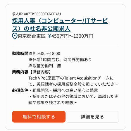
・SNS等を活用した企業ブランディングの強化
・データを活用した採用マーケティング戦略の立
案から実行
求人ID: a07TK00000TX6CPYA1
・採用イベント企画、運営
採用人事（コンピューター/ITサービ
・リファラル採用における社内への広報活動
ス）の社名非公開求人
など
東京都台東区
450万円〜1300万円
【仕事のやりがい・魅力】
-スタートアップならではの圧倒的なスピード感
勤務時間
原則 9:00～18:00
で、事業成長および自己成長を実現頂ける環境で
※休憩1時間含む、時間外労働あり
す。
※裁量労働制：無
●グローバルで拡大し続ける組織作り
業務内容
【職務内容】
採用広報として数百?数千名規模の採用に関わっ
Tech VPoE室直下のTalent Acquisitionチームに
て頂くことになります。また日本のみならず海外
て、英語話者の採用業務全般を担っていただきま
（既に東南アジアとアメリカは実施中）でも採用
必須条件
す。単なる人員増ではなく経営陣やManagerと擦
・組織開発・採用への高い関心と熱意
は加速していきます。グローバルでこの規模で組
り合わせをしながら組織をつくり、人員拡大と開
・採用またはその他の領域において、卓越した実
織拡大をし続ける経験は貴重なものとなると思っ
発生産性向上の両立を追求していきます。
績や成果を残された経験
ております。
・ビジネスレベル以上の英語（IELTS6.5または
・採用計画の策定、実行
TOEFL iBT80以上が目安）
無料で相談する
詳細を見る
・あらゆる採用手法を駆使したエンジニア採用の
・ビジネスレベル以上の日本語（JLPT N1が目
実現
安）