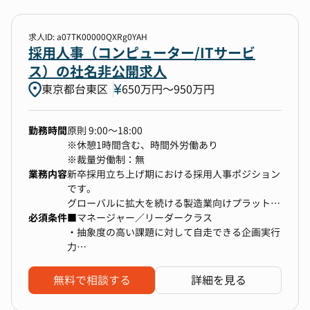
・採用広報戦略／マーケティング戦略の策定、実
行
求人ID: a07TK00000QXRg0YAH
【仕事のやりがい・魅力】
採用人事（コンピューター/ITサービ
・社会的に意義のあるプロダクト開発を「採用」
ス）の社名非公開求人
から牽引できる
東京都台東区
650万円〜950万円
・日本に限定せず、世界中から卓越したエンジニ
アやデザイナーを採用する経験
・CTOやVPoEと直に密な議論を交わしながら、
勤務時間
原則 9:00～18:00
採用を通じて本質的な組織づくりを担える
※休憩1時間含む、時間外労働あり
※裁量労働制：無
【私たちがやりたいけどまだできていないこと】
業務内容
新卒採用立ち上げ期における採用人事ポジション
・再現性のあるハイレイヤーのヘッドハンティン
です。
グ
グローバルに拡大を続ける製造業向けプラットフ
・世界中のエンジニアに認知してもらうための採
必須条件
ォームにおいて、今後の中長期成長のカギを握る
■マネージャー／リーダークラス
用ブランディング
「新卒採用」の戦略立案・実行を担っていただき
・抽象度の高い課題に対して自走できる企画実行
・ベトナムをはじめ、日本以外の地域での開発組
ます。
力
織の立ち上げ／スケール
以下のような業務を、裁量とスピード感を持って
・組織や事業の未来を見据えた設計力
・新卒エンジニアの採用立ち上げ
推進していただきます。
・柔軟性とベーシックな課題解決力
無料で相談する
詳細を見る
※採用経験は必須ではありません
・新卒採用の企画、戦略設計