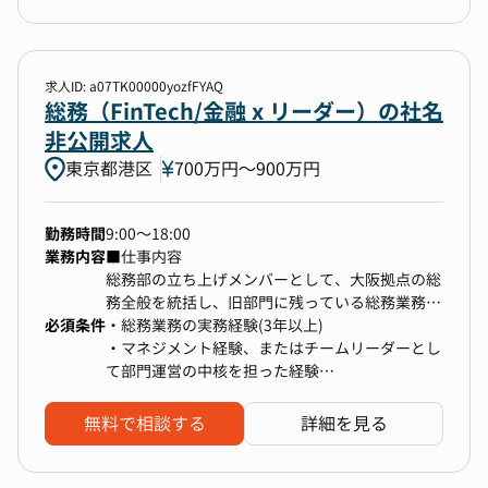
み化していくという、極めて稀有な役割です。
ジ等の基礎データ提供
■会計ソフトおよびExcelを活用したデータ処
・役職間の隔たりがないフラットな組織のため、
様々な部署との連携を通じて、全社視点でのビジ
理・集計能力
経営メンバーや事業部責任者、部門長と密に連携
ネス推進力と調整能力が飛躍的に向上します。
できる
変更の範囲：全ての業務への配置転換あり
・経営の視点を意識しながら、組織課題の解決に
求人ID: a07TK00000yozfFYAQ
総務（FinTech/金融 x リーダー）の社名
向けて機動的にアクションを取る経験を積める
■スピード感と変革を求めるSaaS環境
・採用が事業成長のキードライバーになる場面は
非公開求人
経営企画やコンサルティングファームでの経験に
多く、採用の影響力が大きいため、事業成長への
加え、財務・管理会計の知識を活かし、事業の数
東京都港区
700万円〜900万円
貢献を実感しながら採用に向き合える
字と向き合いながら本質的な課題解決に取り組む
・「企業としての魅力」を伝える手段は発展途上
ことで、ビジネスパーソンとしての市場価値を圧
のため、採用広報や候補者体験の設計に自由度が
倒的に高めることができます。
勤務時間
9:00〜18:00
ある
業務内容
■仕事内容
総務部の立ち上げメンバーとして、大阪拠点の総
務全般を統括し、旧部門に残っている総務業務
▼組織構成
必須条件
（ファシリティ等）を移管・確立すること
・総務業務の実務経験(3年以上)
HRBP統括部 Recruitingグループに所属します。
を主導します。将来的な多拠点展開を見据え、部
・マネジメント経験、またはチームリーダーとし
マネジャー含め10名弱の組織です。
門の基盤構築と安定運営を担う役割です。
て部門運営の中核を担った経験
【具体的な業務内容】
・経営層・社内外関係者との調整・折衝スキル
1. 総務機能の確立と業務移管（部門立ち上げ）
無料で相談する
詳細を見る
・法務コンプライアンス部などから、ファシリテ
ィ管理をはじめとする総務が本来担うべき業務を
早期に引き継ぎます。