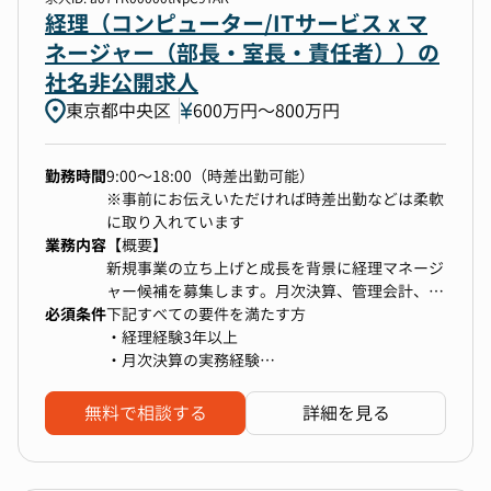
プロセス設計
を推進しており、社内全体のデバイス、NWの管
経理（コンピューター/ITサービス x マ
・採用指標の設計と改善（KPI設定・モニタリン
理・保守/運用、およびグループ全社におけるAI
ネージャー（部長・室長・責任者））の
グ）
導入による事業の更なる推進強化、稼働削減、新
・採用イベントの設計・実施
社名非公開求人
規事業構築の取組を開始しています。
・採用チームの業務設計・メンバー育成
東京都中央区
今後あらゆる社内データをAIと連携させ事業推進
600万円〜800万円
・オンボーディング施策の設計・導入支援
を前提とした、セキュリティーが強化やIT統制を
・採用ブランディング・広報活動（媒体選定、メ
前提にした、サーバ構築する予定です。
ッセージ設計等）
勤務時間
9:00〜18:00（時差出勤可能）
情報システム部メンバーとして、グループ会社全
※事前にお伝えいただければ時差出勤などは柔軟
体におけるITの積極的な推進、およびによるコス
に取り入れています
ト・稼働削減の実現、新たな脅威に対するセキュ
業務内容
【概要】
リティー対策、IT統制の実現をお願いいたしま
新規事業の立ち上げと成長を背景に経理マネージ
す。
ャー候補を募集します。月次決算、管理会計、業
部署の雰囲気も、フラットで日々コミュニケーシ
必須条件
務改善を幅広く担当し、将来的に経理組織の中核
下記すべての要件を満たす方
ョンもあり、話しやすいと思います。
を担うことが期待される重要なポジションです。
・経理経験3年以上
所属組織はF&Cユニット（計3名：ユニットリー
・月次決算の実務経験
ダー1名、メンバー2名）です。ユニットリーダー
※会計事務所や税理士事務所でのご経験者も応募
＜業務詳細＞
は経営企画を兼務しており、経営層との距離が近
可能です！
・情報システム部門における企画・管理業務、Ｐ
無料で相談する
詳細を見る
い環境です。
マーク/ＩＳＯ取得・更新に向けた推進
全グループ会社IT予算策定/管理、IT企画/ルール
化、セキュリティー対策・研修