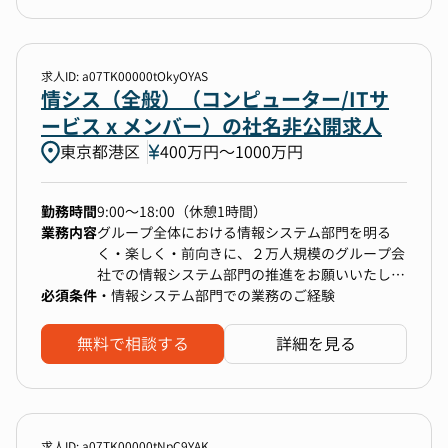
用強化が求められています。そこで上記のポジシ
ャーといった技術開発職採用のご経験
横展開します。
ョンに限らず、採用戦略の設計から実行、管理な
・採用チームのマネジメント経験（またはそれに
・総務部が所管する社内規程の整備や、重要文書
どを一貫して担当いただく「採用責任者」のポジ
準ずるチーム主導経験）
の管理体制を確立します。
ションを募集いたします。
求人ID: a07TK00000tOkyOYAS
情シス（全般）（コンピューター/ITサ
【業務内容】
■この仕事で得られる物
ービス x メンバー）の社名非公開求人
■担当業務（概要）
【総務課長としての成長ポイント】
東京都港区
400万円〜1000万円
・新卒・中途を問わず、ダイレクトリクルーティ
・IPO準備企業の総務課長として、上場企業基準
ングや採用ブランディングを中心とした母集団形
の総務・管理業務を統括し、経営を支える実務ス
成施策の企画、経営層や部門責任者と連携した選
キルを習得できる
勤務時間
9:00～18:00（休憩1時間）
考プロセスの設計、KPIによるモニタリングな
・経営陣・各部門と連携し、総務戦略の立案・実
業務内容
グループ全体における情報システム部門を明る
ど、採用全体のPDCAを担っていただきます
行を通じて、組織全体を支える役割を担える
く・楽しく・前向きに、２万人規模のグループ会
・採用チームの体制構築やメンバー育成、オンボ
・総務部門をゼロから創設し、大阪拠点の統括責
社での情報システム部門の推進をお願いいたしま
ーディング支援にも関与いただき、採用を通じた
任者として組織基盤を確立できます 。
必須条件
す。
・情報システム部門での業務のご経験
組織づくりを推進いただきます
・株主総会・取締役会運営サポートを通じ経営実
務に深く関与 。
【配属予定組織について】
無料で相談する
詳細を見る
■担当業務（詳細）
・移管業務のフロー設計や拠点立ち上げを通じて
・配属部署名：グループIT機能会社 情報システム
・新卒・中途採用戦略の立案と実行
事業拡大に貢献 。
Divメンバー
・ダイレクトリクルーティングを主軸とした母集
団形成施策の企画と推進
【役割・ミッション】
・社内の経営陣・部門責任者との要件定義・選考
現在弊社では、グループ全体の情報システム業務
求人ID: a07TK00000tNpC9YAK