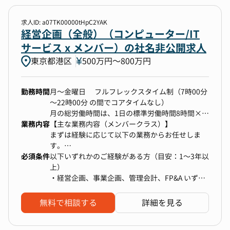
・経営層との連携：単なる数値集計に留まらず、
業務」または「決算・上場準備業務」いずれか
経営層と同じ視点で分析・提言を行う機会が多
（もしくは両方）からお任せしていきます。まず
求人ID: a07TK00000tHpC2YAK
【やりがい】
く、早期に「ビジネスを動かす分析力」を身に付
は会社全体の業務フローを理解していただきなが
経営企画（全般）（コンピューター/IT
・グループ会社の拡大に伴い、希望とパフォーマ
けることが可能です。
ら、上場企業水準の経理体制づくりに幅広く携わ
サービス x メンバー）の社名非公開求人
ンス次第であらゆる案件に挑戦可能。
・迅速な意思決定：経営層との距離が近く、提案
っていただけるポジションです。
自身の領域を拡張しやすく、ポジション獲得や給
東京都港区
500万円〜800万円
から施策実行までのスピード感があります。
与アップにもつながりやすい環境です。
▼ 月次経理業務
勤務時間
月～金曜日 フルフレックスタイム制（7時00分
- 会計ソフト（freee）を用いた仕訳入力・経費精
・フラットで風通しのよい組織。
～22時00分 の間でコアタイムなし）
算
在籍メンバーはほとんどが中途入社で、年功序列
月の総労働時間は、1日の標準労働時間8時間×月
- 売掛金・買掛金の管理、債権債務の照合
の風土はありません。
業務内容
毎の労働日数を乗じた時間とする。
【主な業務内容（メンバークラス）】
- 預金管理、銀行対応
働くママさん・パパさんも活躍中で、柔軟性のあ
まずは経験に応じて以下の業務からお任せしま
- 月次レポートの作成補助
るチーム体制です。
■休憩
す。
必須条件
1日の勤務時間が6時間を超える場合、休憩45分
経営陣・事業責任者との距離が近く、幅広い領域
以下いずれかのご経験がある方（目安：1〜3年以
に触れながらスキルを磨ける環境です。
上）
▼ 決算・上場準備業務
ー 当部署（Corporate Management Division）の
8時間を超える場合、休憩60分
・経営企画、事業企画、管理会計、FP&A いずれ
- 年次決算業務
諸情報 ー
■休日
かの実務
- IPOに向けた内部統制（J-SOX）整備のサポート
・平均年齢：34.6歳
完全週休2日制 （配属部署は原則土日祝日は休
■ 経営企画業務（Corporate Planning）
・コンサル（戦略・総合）、FASなどでの調査・
無料で相談する
詳細を見る
- 監査法人対応、開示書類作成の補助
・組織構成：法務10名 経理22名 財務4名
み）
・中期経営計画（5ヶ年計画）の策定支援
分析/資料作成経験
- 業務フローの改善・効率化
■リモートワーク
└ 課題抽出・KPI設定・施策整理など
・数字を扱う業務、ロジカルに整理する業務の経