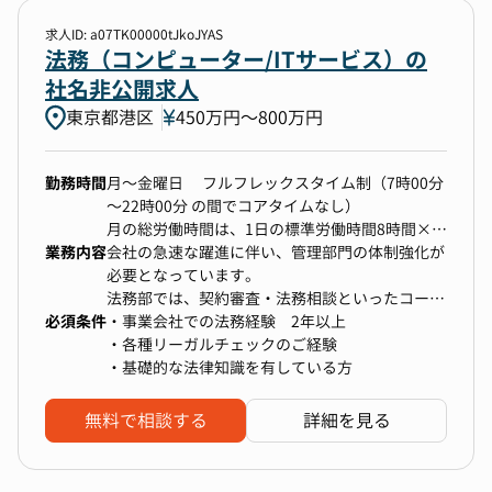
【ミッション】
BCP/DRの構築、改正、IT統制の整備
日々の正確な取引記録・管理を通じて、会社の財
・キッティング等システム開発の企画・要件定
求人ID: a07TK00000tJkoJYAS
政状態をタイムリーかつ正確に把握し、経営陣が
法務（コンピューター/ITサービス）の
義、システムの保守・運用
データに基づいた迅速な意思決定を行えるよう貢
・社内利用ソフトウェア導入・利用に向けた企
社名非公開求人
献すること。事業の健全な成長を、データと仕組
画・支援
東京都港区
450万円〜800万円
みの両面から支えます。
・社内ＮＷの保守・運用
・社内セキュリティー推進全般
・AIの導入に向けた企画・推進
勤務時間
月～金曜日 フルフレックスタイム制（7時00分
【担当業務】
・社内インフラ・データベースの保守・運用
～22時00分 の間でコアタイムなし）
1.決算業務（月次・年次）
事業会社の成長を支えるべく組織やルールを作り
月の総労働時間は、1日の標準労働時間8時間×月
月次決算の締め処理、試算表の作成
上げる段階にあり、企画段階から携わることがで
業務内容
毎の労働日数を乗じた時間とする。
会社の急速な躍進に伴い、管理部門の体制強化が
四半期・年次決算整理仕訳の実施・補助、財務諸
きます。
必要となっています。
表の作成
グループ全体の課題対応、システム管理、他部門
■休憩
法務部では、契約審査・法務相談といったコーポ
決算スケジュール管理、連結決算パッケージ作成
や業務委託先との連携に関する業務の推進をお願
必須条件
1日の勤務時間が6時間を超える場合、休憩45分
レート法務だけでなく、経営・事業に近い領域に
・事業会社での法務経験 2年以上
補助、会計監査対応補助
いします。
も関わりながら、幅広く活躍いただける方を募集
・各種リーガルチェックのご経験
2.管理会計
8時間を超える場合、休憩60分
します。
・基礎的な法律知識を有している方
財務諸表などの数値を用いた経営分析、データに
■休日
基づいた洞察の提供
■その他
完全週休2日制 （配属部署は原則土日祝日は休
無料で相談する
詳細を見る
予算編成プロセスの補助、予実対比分析資料の作
・インシデント発生時におけるリード、経営層を
み）
新規事業の立ち上げやM&A支援など、事業成長の
成
含めた連携・報告、原因究明、各種法令に沿った
■リモートワーク
スピードに寄り添ったリーガルサポートが求めら
部門別損益の計算
解消に向けたリード・作業
原則週3日出社、2日リモートワーク（応相談）
れるポジションです。
3.業務改善・内部統制