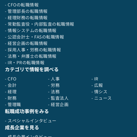
請求処理や仕訳などの基本業務において、ヒュー
- CFOの転職情報
マンエラーや手戻りが発生するケースもあり、
- 管理部長の転職情報
正確でスピーディな数字を生み出す仕組みづくり
- 経理財務の転職情報
が大きなテーマになっています。
- 常勤監査役・内部監査の転職情報
その解決に向けて、現在は以下のような取り組み
- 情報システムの転職情報
を進めています。
- 公認会計士・FASの転職情報
- 経営企画の転職情報
- 採用人事・労務の転職情報
▼ 会計データの可視化・活用
- 法務・弁護士の転職情報
freeeの会計データをDatabricks上で可視化し、
- IR・PRの転職情報
リアルタイムで経理データを分析できる仕組みを
カテゴリで情報を調べる
構築。
今後は、財務会計と管理会計の整合性を高め、経
- CFO
- 人事
- IR
営判断に直結するデータ活用を目指しています。
- 会計
- 労務
- 広報
- 経理
- 法務
- 情シス
- 財務
- 監査法人
- ニュース
▼ 経理オペレーションの標準化・フロー整備
- 管理職
- 経営企画
請求書処理や承認フローなど、属人的になりやす
転職成功事例をみる
い業務を再設計し、誰が担当しても安定して遂行
- スペシャルインタビュー
できるオペレーション体制を構築中です。
成長企業を見る
- 成長企業インタビュー