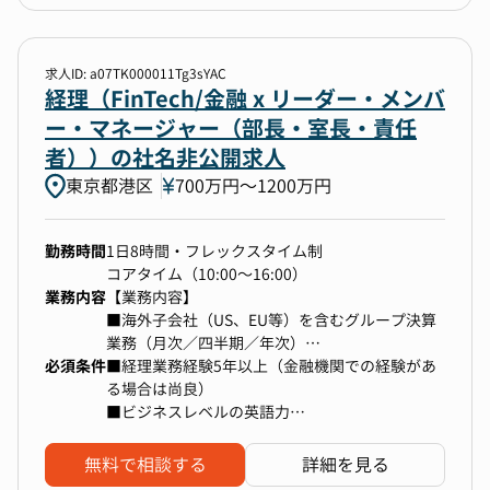
・ヘッドハンティングファームでダイレクトスカ
【PJT例】
【具体的な業務】
ウトを通じて幹部層を採用支援した経験（2年以
・事業生産性の改善
・数値分析に基づく採用課題の特定、および社内
上）
・事業計画/人員計画/開発計画のアライメント
関係者への改善提案
求人ID: a07TK000011Tg3sYAC
・インセンティブ制度の設計
・リファラル採用の取り組み推進
経理（FinTech/金融 x リーダー・メンバ
・パートナー戦略 / 各種アライアンス
・エージェントおよびスカウトの仕組み化から調
ー・マネージャー（部長・室長・責任
・顧客満足度の可視化と最大化
整対応
者））の社名非公開求人
・関係者との求人内容のすり合わせ、内容の確定
東京都港区
・選考フローの策定やコミュニケーション設計
700万円〜1200万円
【ポジションの魅力】
・その他、採用に関する業務全般
■ 経営中枢で事業を動かす戦略立案と実行が可
※入社後オンボーディング期間は採用業務も一部
能なポジション
勤務時間
1日8時間・フレックスタイム制
担当します。
経営アジェンダの設計や、様々なステークホルダ
コアタイム（10:00～16:00）
※日程調整やデータ分析は別グループが担当しま
ーを巻き込みながら全社戦略を各事業・機能戦略
業務内容
【業務内容】
す。
へと落とし込み、実行していく経験は、まさに事
■海外子会社（US、EU等）を含むグループ決算
業の舵取り役として会社の未来を創る醍醐味を味
業務（月次／四半期／年次）
わうことができます。
必須条件
■海外子会社の経理部門とのコミュニケーション
■経理業務経験5年以上（金融機関での経験があ
▼キャリアパス
および調整業務
る場合は尚良）
入社2~3年経過した後、適性・ご志向を鑑みて
■会計監査（日本／海外）の対応
■ビジネスレベルの英語力
HRBPや他部門へのキャリアチェンジも可能。
■ 組織横断の大規模プロジェクトを推進する影
■海外子会社における経理業務のレビューおよび
■日商簿記2級以上の資格
響力
指導
■英語を用いた業務経験（海外拠点とのメール・
無料で相談する
詳細を見る
組織全体に影響を与えながら課題を解決し、仕組
■管理会計や財務レポーティング、連結パッケー
会議対応など）
▼本ポジションの魅力