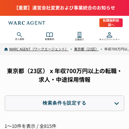
【重要】運営会社変更および事業統合のお知らせ
転職無料相
談へ
求人検索
転職事例
企業紹介
キャリアパートナー
WARC AGENT（ワークエージェント）
東京都（23区）
年収700万円
東京都（23区） x 年収700万円以上の転職・
求人・中途採用情報
検索条件を設定する
職種
選択なし
1〜10件を表示 / 全815件