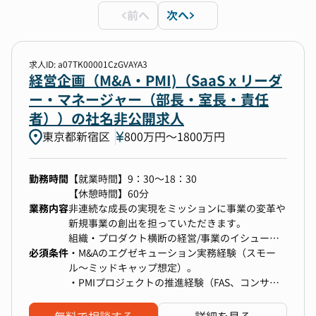
前へ
次へ
勤務地
17件選択
求人ID: a07TK00001CzGVAYA3
経営企画（M&A・PMI)（SaaS x リーダ
ー・マネージャー（部長・室長・責任
年収
者））の社名非公開求人
700万円以上〜上限なし
東京都新宿区
800万円〜1800万円
選択中の条件
すべてクリア
勤務時間
【就業時間】9：30～18：30
【休憩時間】60分
東京都千代田区
東京都中央区
東京都港区
業務内容
非連続な成長の実現をミッションに事業の変革や
新規事業の創出を担っていただきます。
東京都新宿区
東京都文京区
東京都台東区
組織・プロダクト横断の経営/事業のイシューに
必須条件
ついて、様々なステークホルダーを巻き込みなが
・M&Aのエグゼキューション実務経験（スモー
東京都江東区
東京都品川区
東京都目黒区
ら課題を解決し、仕組み化するという重要な役割
ル〜ミッドキャップ想定）。
東京都大田区
東京都世田谷区
をスピード感もって取り組んでいただくポジショ
・PMIプロジェクトの推進経験（FAS、コンサ
ンです。
ル、または事業会社側）。
東京都渋谷区
東京都中野区
東京都杉並区
中長期での成果とともに短期的な事業成果も両立
・財務・法務・IT・人事など、PMIにおける広範