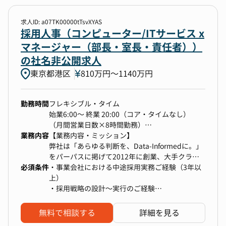
・移管した業務について、効率的で持続可能な業
務フローを設計し、マニュアル整備を通じて組織
求人ID: a07TK00000tTsvXYAS
として機能する仕組みを確立します。
採用人事（コンピューター/ITサービス x
・大阪に総務部の人材がいない現状を解消し、大
マネージャー（部長・室長・責任者））
阪拠点の総務体制をゼロから構築・運営します。
の社名非公開求人
2. 大阪拠点総務全般の統括と現場支援
東京都港区
・大阪拠点のオフィス環境、設備管理、備品管理
810万円〜1140万円
など、ファシリティに関する業務全般を統括し、
社員が安心して業務に取り組める環境を
勤務時間
フレキシブル・タイム
整備します。
始業6:00～ 終業 20:00（コア・タイムなし）
・従業員の約8割が集中する大阪拠点において、
（月間営業日数×8時間勤務）
きめ細やかな総務サポートを提供し、現場の生産
業務内容
休憩1時間（中抜け可能）
【業務内容・ミッション】
性向上に貢献します。
弊社は「あらゆる判断を、Data-Informedに。」
・拠点における固定資産、消耗品の管理および業
をパーパスに掲げて2012年に創業、大手クライ
者選定・購買手続きを統括します。
必須条件
アント企業様と中長期支援の契約締結を梃子に業
・事業会社における中途採用実務ご経験（3年以
3. 経営サポートと多拠点展開への貢献
績を拡大いたしました。
上）
・東京の総務部長と連携し、株主総会、取締役会
・採用戦略の設計〜実行のご経験
などの重要会議体の運営実務をサポートします。
現在、事業成長に伴い、特にエンジニアなどの技
・ダイレクトリクルーティングを中心とした母集
・将来的な新規拠点の立ち上げ（大阪以外の拠
術系人材や、クライアント向けビジネスプロジェ
団形成施策の推進経験
点）が発生した場合、現地調査、業者選定、開設
無料で相談する
詳細を見る
クトにおけるプロジェクトマネジメント人材の採
・エンジニアや開発案件のプロジェクトマネージ
準備などに関与し、業務の標準化モデルを