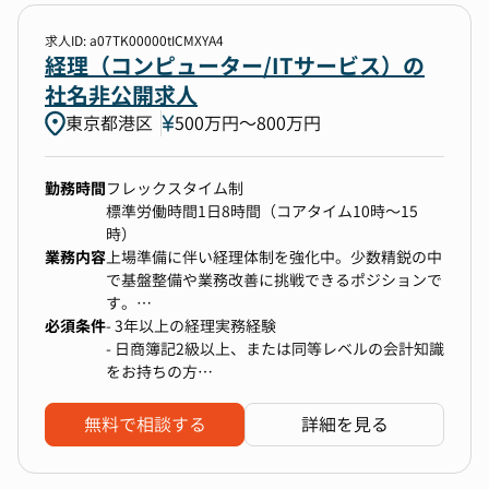
事業会社の成長を支えるべく組織やルールを作り
既存業務フローの課題特定と改善提案、業務の標
上げる段階にあり、企画段階から携わることがで
求人ID: a07TK00000tICMXYA4
準化・自動化推進
きます。
【主な業務内容】
経理（コンピューター/ITサービス）の
マニュアル作成・更新、ペーパーレス化推進
グループ全体の課題対応、システム管理、他部門
⚪︎Corporate 領域（コーポレート法務）
社名非公開求人
J-SOX対応などの内部統制プロセスの補助
や業務委託先との連携に関する業務の推進をお願
・契約書の作成・リーガルチェック（英文契約含
4.経理・財務補助・税務補助
いします。
東京都港区
500万円〜800万円
む）
日々の入出金管理、資金繰りの安定化、銀行口座
・法務相談対応、各種トラブル対応
残高の調整
・知的財産権の管理、商標申請・権利化
売掛金・買掛金等の管理
勤務時間
フレックスタイム制
・広告法務（広告物のレビュー）
法人税・消費税・事業所税などの申告に係る基礎
標準労働時間1日8時間（コアタイム10時～15
・社内向けの規程整備、法務研修、コンプライア
資料作成、税理士との連携
時）
ンス施策の企画・推進
固定資産台帳管理、償却資産税申告対応
業務内容
上場準備に伴い経理体制を強化中。少数精鋭の中
・リスク管理体制の整備
5.経理メンバーのマネジメント
で基盤整備や業務改善に挑戦できるポジションで
す。
必須条件
月次経理から決算・内部統制、データ活用まで幅
- 3年以上の経理実務経験
⚪︎Strategy 領域（事業法務・戦略法務）
【本ポジションの魅力】
広く関与し、“正確で早い数字”を生む仕組みづく
- 日商簿記2級以上、または同等レベルの会計知識
・新規事業立案時のリーガルリスクの把握・助言
・事業成長の基盤づくりをリード：第二創業期と
りを共に推進していただきます。
をお持ちの方
・事業に影響する法規制に関するリサーチ・アド
いうダイナミックな時期に、事業成長を推進する
- Excelでの基本的な関数・四則演算や、Wordで
バイザリー
ための経理基盤づくりに深く関与できます。
の文書作成などのPCスキル
無料で相談する
詳細を見る
・M&A（DD／PMI）におけるリーガルサポート
・幅広い経理経験：月次・年次決算から予算策
■ お任せしたい主な業務
・個人情報保護およびデータガバナンス体制の構
定、税務、資金管理、そして管理会計・業務改善
------------------------------------
築・運用支援
まで、経理領域全般を一気通貫で経験できます。
ご入社後は、ご経験やご志向に応じて「月次経理