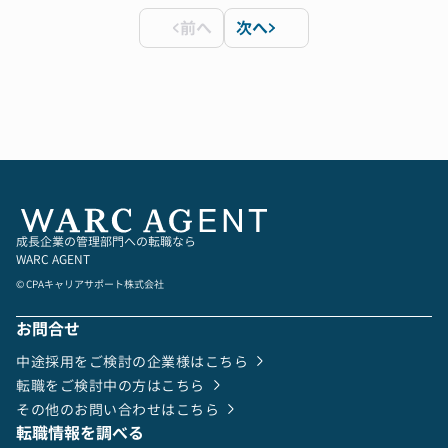
原則週3日出社、2日リモートワーク（応相談）
・予算策定・予実管理の運用サポート
験がある方
ー 会社全体の諸情報 ー
・KPIモニタリング体制の構築・改善
※経験年数はあくまで目安です
前へ
次へ
日常業務を安定的に運用しながら、上場企業水準
・全社平均年齢：30.8歳
・グループ業績の取りまとめ、各部署との数値コ
※ポテンシャル層のチャレンジも歓迎します
の経理体制を一緒に築いていくことを期待してい
・中途入社：72.1％
ミュニケーション
ます。
・女性比率：26.4％
・経営会議用資料の作成（経営陣説明資料など）
・市場/競合分析に基づく戦略検討サポート
・新規事業開発に関わる調査・分析
※スキルに応じてM&A・PMI領域にもチャレンジ
可能
■ 使用ツール
------------------------------------
- freee（会計ソフト）
【仕事の魅力・得られる経験】
成長企業の管理部門への転職なら
- バクラク請求書管理
・経営陣直下で働き、企業の成長に直結する数
WARC AGENT
- Stripe
値・戦略を扱える
© CPAキャリアサポート株式会社
・コーポレート、事業、投資の知見がワンストッ
プで身につく
お問合せ
・将来的に M&A、PMI、事業戦略、FP&A など専
門性を広げられる
中途採用をご検討の企業様はこちら
■ 現在の課題と取り組み
・プロフェッショナル人材が集まるチームで成長
転職をご検討中の方はこちら
------------------------------------
できる
その他のお問い合わせはこちら
事業の急拡大に伴い、経理オペレーションはまだ
・上場企業の複数事業を横断的に理解できる希少
転職情報を調べる
発展途上の段階です。
な環境