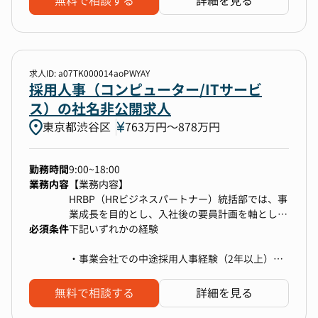
無料で相談する
詳細を見る
東京都豊島区
東京都北区
東京都板橋区
できるように、データ分析や戦略の立案だけでな
な論点に対する深い理解。
く、それらの実行フェーズまで一貫して担ってい
700万円以上〜上限なし
ただくため、外部支援では得られにくい、より本
質的な価値貢献を実感できる。
求人ID: a07TK000014aoPWYAY
検索する
採用人事（コンピューター/ITサービ
◆全社戦略策定・執行支援・KPIモニタリング
ス）の社名非公開求人
・全社戦略を継続的に更新・モニタリング・KPI
東京都渋谷区
763万円〜878万円
管理
・経営アジェンダの設計・管理
・様々なステークホルダーと協業し、全社戦略を
勤務時間
9:00~18:00
事業戦略、機能戦略への落とし込みと実行
業務内容
【業務内容】
・新規事業領域の立ち上げにおける企画全般
HRBP（HRビジネスパートナー）統括部では、事
業成長を目的とし、入社後の要員計画を軸とした
必須条件
生産性管理、異動配置、評価などの人事業務全般
下記いずれかの経験
◆その他経営・事業目標達成に向けた業務
を担っています。
・CxOが主導する重要施策や特命案件の企画・実
本ポジションは、事業や組織戦略に基づいたキャ
・事業会社での中途採用人事経験（2年以上）※
行
リア採用領域の中でビジネス職の採用企画として
採用人数規模は年間50名以上
・複数部門にまたがる大規模プロジェクト推進
チャネル戦略をリードします。
・人材エージェント企業でのリクルーティング営
無料で相談する
詳細を見る
業経験（2年以上）