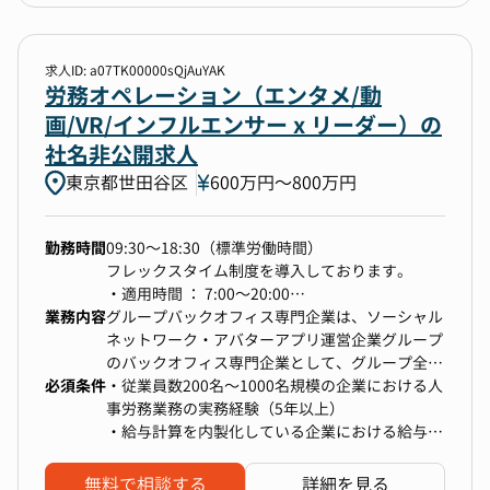
保険手続きの最終確認）
的なPC操作スキル
■仕事の進め方
※給与・社保はアウトソースしているためアウト
新制度に対応した運用設計・システム設定や、
ソース先との調整、最終確認がメインとなりま
日々の業務改善から、より効率的でセキュアな人
求人ID: a07TK00000sQjAuYAK
す。
労務オペレーション（エンタメ/動
事基幹システムの検討などを含むDX推進など、
・入退社手続き（SmartHR使用）
社員が安心して働ける環境を整備し、挑戦をサポ
画/VR/インフルエンサー x リーダー）の
・休職、復職対応
ートする仕組みづくりをリードしていただきま
社名非公開求人
・就業規則・社内規定の整備・改定
す。
東京都世田谷区
・従業員の働きやすい職場環境の企画・施策実行
600万円〜800万円
・労基署・社労士対応、行政対応、産業医連携
・年間労務スケジュールの策定・運用
■入社後、期待したいこと
勤務時間
09:30～18:30（標準労働時間）
・社内トラブル・労務リスク対応（労使問題・メ
・給与計算、社会保険などの実務
フレックスタイム制度を導入しております。
ンタルヘルス対応など）
・給与計算プロセスの改善や、Excelを活用した
・適用時間 ： 7:00～20:00
・衛生委員会の運営
処理作業の自動化の検討・推進
業務内容
・コアタイム：11:00～16:00
グループバックオフィス専門企業は、ソーシャル
・電話・受付対応 など
・勤怠・給与などの人事システムの運用や設定変
ネットワーク・アバターアプリ運営企業グループ
※配属は総務人事グループとなります。組織の状
更に関する実務全般
※1日の標準労働時間は8時間です。
のバックオフィス専門企業として、グループ全体
況に応じて、一部総務業務をサポートいただく可
・法改正に伴う人事諸施策の企画・推進
必須条件
※一定グレードの場合、裁量労働制が適用されま
の成長を支える役割を担っています。
・従業員数200名～1000名規模の企業における人
能性がございます。
す。
当ポジションでは、ソーシャルネットワーク・ア
事労務業務の実務経験（5年以上）
バターアプリ運営企業グループ全体（主に国内）
・給与計算を内製化している企業における給与計
■長期的に期待したいこと
の成長を支える人事労務を担っていただきます。
算の実務経験
＜総務業務＞
・組織長として、グループをリードする
労務領域で幅広い対応に従事していただきなが
・産業医対応、面談対応、休職者管理の実務経験
・総務業務全般（社内イントラ更新、修繕関連、
・スペシャリストとして、システム改修や全社的
無料で相談する
詳細を見る