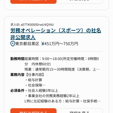
ら、適性や希望に応じてチームリーダーやプロジ
・規程の新設・改廃、法改正対応の実務経験
防火防災関連、購買関連、郵便、電話受付など）
な人事施策の提案、実行
ェクトリーダーなどお任せしていくことも考えて
・各種保険管理（個人情報漏洩保険、損害保険、
・将来的な法改正や社会的変化に対応するための
おります。
火災保険、各種旅行系の保険 等）
人事労務戦略の構築と実行
・社内の安全衛生・防災体制の整備、オフィス環
境の維持管理
求人ID: a07TK00000rwU4QYAU
・労務業務全般の年間業務管理（給与・社保・雇
労務オペレーション（スポーツ）の社名
■やりがい・魅力
用管理・安全衛生など）
・給与計算や社会保険事務手続き、人事関連規程
非公開求人
・規程の新設・改廃、法改正対応
●使用システム
改定などほとんどの内製化しており、労務全般の
東京都目黒区
451万円〜750万円
・産業医対応、健康管理、休職者対応
・SmartHR
業務に携わることでスキルアップすることができ
・人事労務関連の業務フローの見直し・最適化
・ジョブカン勤怠
ます。
・人事システム（SmartHR、HRMOS等）の運
・サイボウズ
・新たな企画（育児・介護休業法の法改正対応、
勤務時間
就業時間：9:00～18:00(所定労働時間：8時間0
用・改善
・電子契約サービス
週休3日制導入、フレックス短時間勤務制度な
分 内休憩60分)
・労務リスクマネジメント、労基署対応
・Google Workspace
ど）の検討、
残業：通常期月15～30時間程度（決算期、上場
・チームメンバーの業務調整、育成支援
導入の実績があり、働きがいのある会社をつくる
業務内容
準備期間は変動可能性有）
【仕事内容】
ための様々なチャレンジが可能です。
・給与計算
【ポジションの魅力】
・配属部門である人事サービスグループおよび人
・社会保険
【このポジションで働く魅力】
当社は2018年にライフメディアプラットフォー
事本部メンバーの関係性が非常に良いため、気分
必須条件
・勤怠管理
・社会人経験3年以上
1.ソーシャルネットワーク・アバターアプリ運営
ム企業の一員となり、さらなるM&Aによる企業拡
良く仕事に取り組むことができます。
・入退社手続き
・事業会社の労務実務経験2年以上
企業グループ全体の成長を支える戦略的ポジショ
大を経てこれから事業成長を加速させるフェーズ
・社是に「利他主義」を掲げているため、全社的
・雇用契約管理
L特に左記経験のある方：給与計算・社保手続
ン
です。
に利他的な社員が多く、仕事を進めやすいです。
・法改正対応
き・雇用管理（入退社対応）
グループバックオフィス専門企業は、ソーシャル
M&Aを積極的に進めており、グループ会社の
・就業規則
・PC操作が得意な方（Excel操作（VLOOKUP関