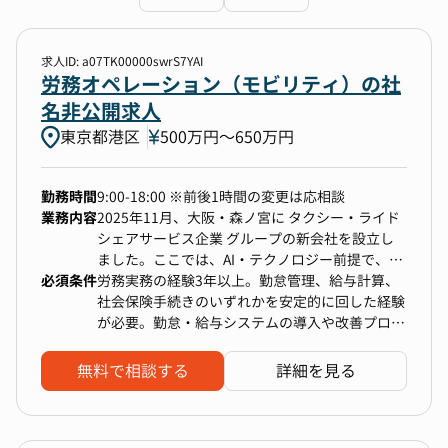
勤務地
選択なし
求人ID: a07TK00000swrS7YAI
労務オペレーション（モビリティ）の社
名非公開求人
年収
東京都港区
500万円〜650万円
下限なし〜上限なし
勤務時間
9:00-18:00 ※前後1時間の変更は応相談
業務内容
2025年11月、大阪・森ノ宮に タクシー・ライド
選択中の条件
すべてクリア
シェアサービス企業 グループの新会社を設立し
ました。ここでは、AI・テクノロジー前提で、業
労務オペレーション
必須条件
務フローからオフィス環境までをゼロから再設計
労務実務の経験3年以上。勤怠管理、給与計算、
労務企画（制度／組織）
する “次世代のタクシー営業所” をつくります。
社会保険手続きのいずれかを安定的に回した経験
が必要。勤怠・給与システムの導入や改善プロジ
従来のアナログで属人的なタクシー運用から脱却
ェクトへの参画経験が求められる。正確性と丁寧
検索する
し、勤怠・給与・安全管理・配車・点呼など、あ
さを求められる業務での実務遂行力が必要。現場
無料で相談する
詳細を見る
らゆるプロセスをDXしていきます。
スタッフとのコミュニケーションを円滑に行える
労務スペシャリストには、1000名を超える従業
能力。変化の多い環境で自らキャッチアップしな
員を支える“組織の土台”として、労務業務をリー
がら進められる自走力。情報整理・課題把握がで