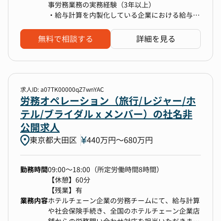
す。
の成長を支える役割を担っています。
事労務業務の実務経験（3年以上）
ナンバー関連業務
当ポジションでは、ソーシャルネットワーク・ア
・給与計算を内製化している企業における給与計
・証明書・申請手続き：各種証明書の発行や社内
バターアプリ運営企業グループ全体（主に国内）
算の実務経験
申請手続き
の成長を支える人事労務を担っていただきます。
無料で相談する
詳細を見る
今までのご経験や適性、希望に応じてお任せする
業務に従事いただきます。
※その他、ご経験やスキルに応じて、将来的な労
務業務完全内製化に向けた整備・ご提案を順次お
任せさせていただきます。
【業務内容】
求人ID: a07TK00000qZ7wnYAC
・労務業務全般の年間業務管理（給与・社保・雇
労務オペレーション（旅行/レジャー/ホ
用管理・安全衛生など）
テル/ブライダル x メンバー）の社名非
適正に合わせて下記業務もお任せする予定です。
公開求人
・人事労務関連の業務フローの見直し・最適化
東京都大田区
・人事システム（SmartHR、HRMOS等）の運
440万円〜680万円
用・改善
勤務時間
09:00～18:00（所定労働時間8時間）
【休憩】60分
【このポジションで働く魅力】
【残業】有
1.ソーシャルネットワーク・アバターアプリ運営
業務内容
ホテルチェーン企業の労務チームにて、給与計算
企業グループ全体の成長を支える戦略的ポジショ
や社会保険手続き、全国のホテルチェーン企業店
ン