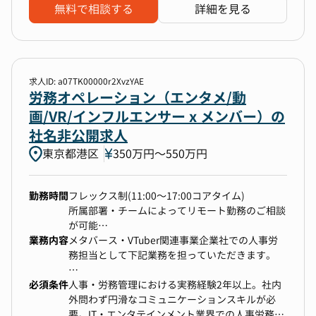
ッフを含むと600-700名規模）の労務管理
・MG１名＋スペシャリスト1名＋スタッフ３名＋
無料で相談する
詳細を見る
労務チームとしても、多様な働き方や価値観に対
す。
■給与計算業務：給与計算の管理・運営を行って
アルバイト３名
応する労務環境を整える ことが求められます。
いただきます。
※一部メンバーは札幌本社に勤務しており、東
グローバルな視点での労務管理に興味がある方に
■規定整備：人事規定・労務規定の整備や見直し
京・札幌2拠点で組織運営をしております。
とっては、チャレンジングで成長できる機会が多
【キャリアパス】
を行い、IPO準備に向けた体制強化
くあります。
入社後は、労務のスペシャリストとして給与計算
求人ID: a07TK00000r2XvzYAE
4.変化を楽しみながら柔軟に対応できる環境
や勤怠管理などの実務を確実に遂行しつつ、法改
労務オペレーション（エンタメ/動
【仕事の魅力】
ソーシャルネットワーク・アバターアプリ運営企
正対応や就業規則改定、労務システムの刷新とい
【ポジションの魅力】
今まさに成長期である当社のサービスに直近で関
画/VR/インフルエンサー x メンバー）の
業グループは、挑戦と変化を歓迎するカルチャー
ったプロジェクトに携わりながら専門性を磨いて
・IPO準備中の成長企業で、人事労務部門の責任
わりながら、組織と共に成長できるポジションで
を持っています。
いただけます。将来的には社会保険労務士資格の
社名非公開求人
者として活躍できます。
す。
「昨日より今より良くしていく」 という行動指
取得を目指すなど、プロフェッショナルとしての
東京都港区
・現在上場を目指しており、管理部門の強化を図
350万円〜550万円
女性が99％という社員構成比であり、誰もがやり
針のもと、労務制度やプロセスも常に進化を求め
キャリア形成も可能です。
っているフェーズです。
がいをもって活躍できる土壌づくりを手掛けるこ
られます。
・人事労務のスペシャリストとして、会社の成長
とができます。
変化に前向きに対応しながら、新たな労務環境を
勤務時間
フレックス制(11:00～17:00コアタイム)
に大きく貢献できるやりがいのあるポジションで
構築したい方にとっては、大きな成長のチャンス
一方で、総務や法務といった領域にも挑戦できる
所属部署・チームによってリモート勤務のご相談
す。
が広がっています。
環境があり、ゼネラリストとして管理部門全体を
が可能
・将来的には採用や教育研修、人事企画など人事
見渡せる力を養うこともできます。M&Aによる
業務内容
フルリモート勤務前提ではない
メタバース・VTuber関連事業企業社での人事労
業務全般にも携わっていただくことも可能で、総
PMIやグループ会社の統合プロジェクトに携わる
務担当として下記業務を担っていただきます。
合的な人事マネージャーとしてのキャリアパスを
ことで、他では得られないスケール感とダイナミ
描くことができます。
ズムを経験できます。
必須条件
人事・労務管理における実務経験2年以上。社内
◆業務内容 (一例)
外問わず円滑なコミュニケーションスキルが必
・労務業務
要。IT・エンタテインメント業界での人事労務経