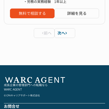
ります。
・労務の実務経験 1年以上
務環境を整える ことが求められます。グローバ
・社会保険／雇用保険の資格取得／喪失手続き
ルな視点での労務管理に興味がある方にとって
・入社／退職時の対応
無料で相談する
詳細を見る
は、チャレンジングで成長できる機会が多くあり
・雇用契約書の作成と締結
ます。
・健康診断の実施
4.変化を楽しみながら柔軟に対応できる環境
・ストレスチェックの実施の実施
ソーシャルネットワーク・アバターアプリ運営企
・従業員とのフォロー面談
前へ
次へ
業グループは、挑戦と変化を歓迎するカルチャー
・衛生委員会への出席
を持っています。「昨日より今より良くしてい
・就業規則等の規程の管理／改訂／労基署への届
く」 という行動指針のもと、労務制度やプロセ
出等
スも常に進化を求められます。変化に前向きに対
応しながら、新たな労務環境を構築したい方にと
っては、大きな成長のチャンスが広がっていま
す。
成長企業の管理部門への転職なら
WARC AGENT
© CPAキャリアサポート株式会社
お問合せ