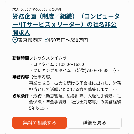
イブリッドワークを導入しております。
給与計算：給与計算、年末調整、給与関連データ
た方で、事業会社の人事にキャリアチェンジした
全社の基本ルールとしては原則週3日オフィス勤
の管理および分析。
い方も大歓迎です！
求人ID: a07TK00000sn7OoYAI
務となっており、チームごとにオフィス勤務日を
勤怠管理：勤怠システムの設定と運用、勤怠デー
労務企画（制度／組織）（コンピュータ
そろえることでチームワークや心理的に安全な環
タの管理および分析。
ー/ITサービス x リーダー）の社名非公
境をつくっています。ただし、「チームの成果の
社会保険業務：法令遵守のための情報収集と対
開求人
最大化」の観点から、半期毎の承認制でチームご
応。月次業務、年次業務手続きとスケジュールや
東京都港区
とにルール変更を可能としております。配属予定
タスクの管理。
450万円〜550万円
部門の働き方については、面接にてご確認くださ
業務改善と仕組み化の推進：業務のプロセス改善
い。
提案と実行、業務の効率化と自動化の推進、業務
勤務時間
フレックスタイム制
フローの見直しと最適化。
・コアタイム：10:00～16:00
人事システムの設定変更やアップデート、データ
・フレキシブルタイム：(始業)7:00～10:00 （終
の整備と管理。
業務内容
業）16:00～22:00
【仕事内容】
（海外駐在者支援：海外駐在者の給与計算や確定
・1日の標準労働時間：8時間
事業の成長・拡大を続ける子会社に出向し、労務
申告手続き、赴任、帰任時の対応。）
※所属長の判断により、10:00～19:00等の固定シ
担当として活躍いただける方を募集します。
人事諸施策の企画：不動産・住宅情報サイト運営
必須条件
フトとなる可能性がございます。
今後の事業拡大に伴い労務総務の強化を図ってお
・労務（勤怠管理、給与計算、入退社手続き、社
企業らしい働き方を実現する人事諸施策の新設、
り、管理部門において幅広くご活躍いただける人
会保険・年金手続き、社労士対応等）の実務経験
改廃、システムの改修や設定見直し。（給与がら
材を募集しています。
5年以上
みの規定の改定は人サにもどしたい）
・法改正や制度変更に伴う対応経験があり、自ら
その他付随する関連業務および問い合わせ対応
キャッチアップして業務に反映できる知識と行動
無料で相談する
詳細を見る
●主な業務内容
力をお持ちの方
※company使用
＜労務管理＞（勤怠、給与計算、年末調整、社会
・Word/Excel/PPT/スプレッドシートなどの基本