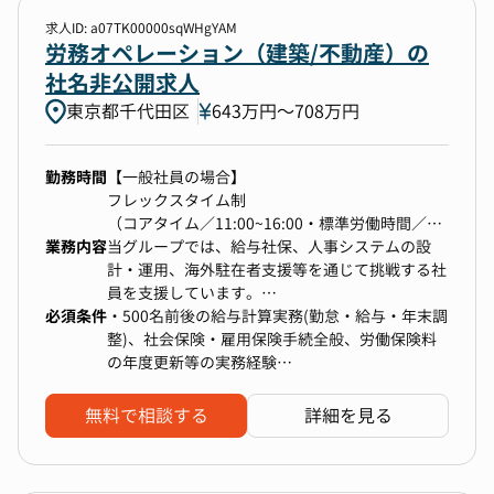
ドしていただきます。
きる基本的な業務改善の素地が求められる。
そのうえで、現場で見える課題や改善ニーズをプ
求人ID: a07TK00000sqWHgYAM
ロダクトチームと共有し、労務システムの進化に
労務オペレーション（建築/不動産）の
も関わっていく──
社名非公開求人
そんな“実務の中心にいながら、あるべき労務を
東京都千代田区
643万円〜708万円
作っていく”ポジションです。
勤務時間
【一般社員の場合】
業務内容
フレックスタイム制
▼1000名を超える従業員の労務オペレーション
（コアタイム／11:00~16:00・標準労働時間／1
・勤怠管理・給与計算
業務内容
日8時間）
当グループでは、給与社保、人事システムの設
・社会保険・労働保険関連の手続き
計・運用、海外駐在者支援等を通じて挑戦する社
・入退社、契約更新、異動の管理と実行
【管理監督者として採用の場合】
員を支援しています。
必須条件
始業（09時00分）～終業（18時00分）を基本と
給与社保の実務全般から、業務改善や仕組化の推
・500名前後の給与計算実務(勤怠・給与・年末調
し、始業・終業・勤務時間に関し、労働者の決定
進のほか、不動産・住宅情報サイト運営企業らし
整)、社会保険・雇用保険手続全般、労働保険料
▼グループ全体の労務基盤づくり
に委ねる。
い働き方を実現する人事諸施策の企画等を行って
の年度更新等の実務経験
・勤怠管理システム・給与システムの刷新・改善
※メンバーレイヤーは10:00に出社する社員が多
いただきたいと考えています。
・チームメンバーの業務サポートや進捗管理のご
・安全運行を支える労務ルールの整備
いです
経験
無料で相談する
詳細を見る
・36協定管理、労基署対応
具体的には以下の業務の中から、ご経験や志向性
・法改正に伴う対応や人事施策の実行など、中心
・労務アドバイス、労務トラブルの対応
【リモートワーク】
を踏まえて業務をアサインさせていただきます。
となって推進した経験
オフィス勤務とリモートワークを組み合わせたハ
※アウトソーシング会社にてご経験されてこられ