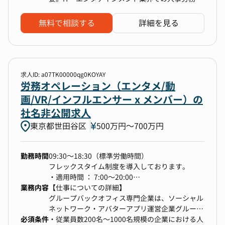
最終的には、ご自身の志向に応じて、労務の専門
・雇用契約手続き：契約更新や無期化の管理、仕
験が望ましく、勤怠管理や給与計算の経験（50名
家としてキャリアを深める道、幅広い管理部門を
組み化提案
以上）、衛生管理者資格、労働法および社会保険
無料で相談する
詳細を見る
リードする道、あるいは経営に近い立場で組織運
・休職/復職調整：産育休や傷病休職に関する調
関連の基礎知識、複数の業務を同時に進行するマ
営に携わる道など、多彩なキャリアパスを描ける
整
ルチタスク能力が求められる。変化の激しい環境
環境です。
・保険手続き：社会保険や労働保険の適切な手続
に迅速に対応し、新しい状況に柔軟に適応でき、
き管理
公正かつ透明な方法で業務を遂行できること。
＜想定配属先＞
・労働法関連業務：労務管理や安全衛生を通じて
求人ID: a07TK00000qg0KOYAY
以下での配属を想定しています。
法令遵守
労務オペレーション（エンタメ/動
・雇用元はライフメディアプラットフォーム企
画/VR/インフルエンサー x メンバー）の
業、グループ会社である企業に出向予定となりま
社名非公開求人
す。
・給与・経理業務
東京都世田谷区
・給与支払・税務業務：給与支払及び税務関連業
500万円〜700万円
※業務内容補足
務の実施、管理
【雇入れ直後】仕事概要に記載のある業務内容
・経理業務：給与仕訳や立替金管理等の業務、管
【変更の範囲】会社の定める業務
勤務時間
09:30～18:30（標準労働時間）
理
フレックスタイム制度を導入しております。
・適用時間 ： 7:00～20:00
業務内容
・コアタイム：11:00～16:00
【仕事についての詳細】
・その他総務関連業務
グループバックオフィス専門企業は、ソーシャル
・健康管理サポート：産業医面談や労災申請の調
※1日の標準労働時間は8時間です。
ネットワーク・アバターアプリ運営企業グループ
整
必須条件
※一定グレードの場合、裁量労働制が適用されま
のバックオフィス専門企業として、グループ全体
・従業員数200名～1000名規模の企業における人
・年金・マイナンバー管理：確定拠出年金やマイ