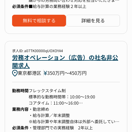
舗からの労務問い合わせ対応を担当いただきま
グループバックオフィス専門企業は、ソーシャル
必須条件
す。まずは給与計算を中心にお任せする予定で
■給与計算の業務経験２年以上
ネットワーク・アバターアプリ運営企業グループ
す。（ご経験や適性などにより柔軟に変更）
のバックオフィス専門企業として、グループ全体
の成長を支える重要な役割を担っています。単な
無料で相談する
詳細を見る
る労務業務の遂行にとどまらず、「強くてあたた
かい会社」 を実現するための仕組み作りや、未
来の労務戦略の構築にも関わることができます。
【具体的には】
2.裁量を持って労務組織の進化をリードできる
給与計算業務（勤怠管理システム使用）、社会保
成長企業であるソーシャルネットワーク・アバタ
求人ID: a07TK00000qUOXOYA4
険手続き（社会保険手続きシステム使用）及び、
労務オペレーション（広告）の社名非公
ーアプリ運営企業グループでは、労務の仕組みや
店舗からの労務関連問い合わせ対応、年末調整業
制度も常に進化を求められます。本ポジションで
開求人
務、労務トラブル対応などを担当いただきます。
は、労務のプロフェッショナルとして、ルールの
東京都港区
350万円〜450万円
黙々と自分の業務を行うだけではなく、専門性を
策定・改善に深く関与し、自らのアイデアを形に
より深めたい方や、周囲と協働して業務推進やメ
することが可能 です。単なるオペレーションで
ンバー指導も行い、キャリアアップしていきたい
はなく、より良い労務環境を自ら創り出すことに
勤務時間
フレックスタイム制
上昇志向をお持ちの方を歓迎します。
やりがいを感じる方には最適な環境です。
標準的な勤務時間帯：10:00～19:00
3.多様なバックグラウンドを持つメンバーと共に
コアタイム：11:00～16:00
働ける
業務内容
フレキシブルタイム：8:00～11:00、16:00～
・勤怠締め
ソーシャルネットワーク・アバターアプリ運営企
22:00
・給与計算／年末調整
業グループには、さまざまな国籍・バックグラウ
標準労働時間月間（8時間×営業日数）
※給与計算や年末調整自体は外部へ委託している
ンドを持つメンバーが集まっています。労務チー
必須条件
全社平均残業14時間/月
ため、委託先への情報共有など連携がメインとな
・管理部門での実務経験 2年以上
ムとしても、多様な働き方や価値観に対応する労