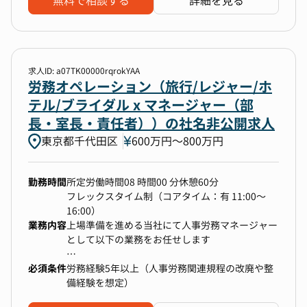
無料で相談する
詳細を見る
ネットワーク・アバターアプリ運営企業グループ
PMI（統合作業）に労務担当として携わるチャン
・各種協定届
数、IF関数）に抵抗がない方）
のバックオフィス専門企業として、グループ全体
スがあります。制度やルールが異なる環境を整
・労務対応
の成長を支える重要な役割を担っています。
理・標準化し、新たな仕組みを構築する経験は、
・衛生管理、衛生委員会
単なる労務業務の遂行にとどまらず、「強くてあ
労務人材として大きな成長につながります。
・健康診断
たたかい会社」 を実現するための仕組み作り
求人ID: a07TK00000rqrokYAA
や、未来の労務戦略の構築にも関わることができ
さらに、労働法改正への対応や就業規則の改定、
労務オペレーション（旅行/レジャー/ホ
ます。
労務システムの入れ替えなど、変化に合わせて仕
出店の加速による社員数の増加や、上場企業とし
テル/ブライダル x マネージャー（部
2.裁量を持って労務組織の進化をリードできる
組みをアップデートしていく業務が豊富にあり、
ての安定した労務環境の整備に向けてチーム体制
成長企業であるソーシャルネットワーク・アバタ
これらを通じて、労務の専門性を深めながら自己
長・室長・責任者））の社名非公開求人
の強化のため募集することになりました。具体的
ーアプリ運営企業グループでは、労務の仕組みや
成長を実感できます。
東京都千代田区
には、これまでの実務経験によって検討させてい
600万円〜800万円
制度も常に進化を求められます。
担当する領域は労務・総務と幅広く、契約・規制
ただきますので、得意領域などをお聞かせくださ
本ポジションでは、労務のプロフェッショナルと
対応・コンプライアンスから、会議体運営・内部
い！
して、ルールの策定・改善に深く関与し、自らの
統制・保険管理・オフィス運営まで多岐にわたり
勤務時間
所定労働時間08 時間00 分休憩60分
アイデアを形にすることが可能 です。
ます。
フレックスタイム制（コアタイム：有 11:00～
単なるオペレーションではなく、より良い労務環
16:00）
■従事すべき業務の内容
境を自ら創り出すことにやりがいを感じる方には
業務内容
上場準備を進める当社にて人事労務マネージャー
(雇入れ直後)人事労務部労務課（所属部門）に関
最適な環境です。
また、当社は東証プライム上場グループとしての
として以下の業務をお任せします
わる業務全般及びこれに付随する業務 (変更の範
3.多様なバックグラウンドを持つメンバーと共に
コンプライアンス基準に基づいた労務管理を徹底
囲)限定なし
働ける
しており、上場企業水準の労務ノウハウを直接身
必須条件
労務経験5年以上（人事労務関連規程の改廃や整
ソーシャルネットワーク・アバターアプリ運営企
につけられるのも大きな魅力です。日々の実務を
【具体的には】
備経験を想定）
業グループには、さまざまな国籍・バックグラウ
超えて、制度設計や体制構築に関わることで、市
■労務管理業務：従業員（ホテルアルバイトスタ
【メンバー構成】
ンドを持つメンバーが集まっています。
場価値の高い労務人材へと成長していただけま