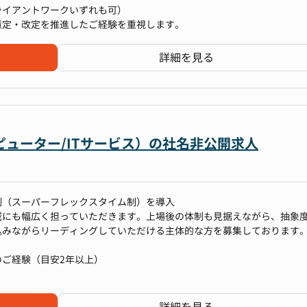
ライアントワークいずれも可）
策定・改定を推進したご経験を重視します。
規則の改定、労務システムの入れ替えなど、変化に合わせて仕組みをア
ッドシートやカレンダーなど）
、これらを通じて、労務の専門性を深めながら自己成長を実感できます
に合わせた就業規則、賃金規程、人事評価制度などの策定・改定をリー
詳細を見る
、契約・規制対応・コンプライアンスから、会議体運営・内部統制・保
のための戦略的な規程見直しを提案・実行
ります。
導入・定着
ープとしてのコンプライアンス基準に基づいた労務管理を徹底しており
PMI）や、組織課題に応じた新たな制度の導入プロジェクトの推進
身につけられるのも大きな魅力です。日々の実務を超えて、制度設計や
でき、そのスキルで社内の問題を解決することができる
貫してサポート
ューター/ITサービス）の社名非公開求人
高い労務人材へと成長していただけます。
幅広い業務の経験を積むことができる
経験を積むことができる
る効率化を支援
して給与計算や勤怠管理などの実務を確実に遂行しつつ、法改正対応や
制（スーパーフレックスタイム制）を導入
る業務効率化を推進
いったプロジェクトに携わりながら専門性を磨いていただけます。将来
域にも幅広く担っていただきます。上場後の体制も見据えながら、抽象
ィングの対応
指すなど、プロフェッショナルとしてのキャリア形成も可能です。
込みながらリーディングしていただける主体的な方を募集しております
事労務の３つのチームで構成されており、現在、人事労務チームには2名
ご経験（目安2年以上）
が近いこともあり、他愛もない日常の話や労務課題に対するディスカッ
も挑戦できる環境があり、ゼネラリストとして管理部門全体を見渡せる
お願いします。
ケーションを取りながら仕事を進めています。
PMIやグループ会社の統合プロジェクトに携わることで、他では得られな
、多様な規模・文化・歴史を持つ130以上の法人のパートナーとして、
できます。
のやりとり）