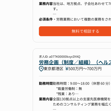
業務内容
当社は、地方拠点、子会社あわせて7
す。
＜総務業務＞
・総務業務全般（社内イントラ更新
必須条件
・労務業務において複数の業務をされ
・各種保険管理（個人情報漏洩保険、
グロース市場の上場企業として事業
・社内の安全衛生・防災体制の整備
ベンチャー企業のように変化をいと
無料で相談する
の業務経験の幅を広げていくことが
●使用システム
・SmartHR
■具体的な仕事内容
・ジョブカン勤怠
・社会保険、労働保険（雇用保険な
求人ID: a07TK00000kxycDYAQ
・サイボウズ
・給与計算
労務企画（制度／組織）（ヘルス
・電子契約サービス
・年末調整、給与支払報告書提出
東京都港区
500万円〜700万円
・Google Workspace
・就業規則改定、労使協定対応
・勤怠管理、有給休暇管理などの就
・入退社手続き、休職者対応、福利
勤務時間
勤務時間：9:00～18:00（休憩 60 分
【ポジションの魅力】
*裁量労働制：無
当社は2018年にライフメディアプ
*残業：あり
から事業成長を加速させるフェーズ
上記の他にも様々な労務に関わる業
業務内容
*就業時間、および休憩時間につい
全国130拠点以上の支援先医療機関
M&Aを積極的に進めており、グルー
特定の業務に固定せず、最終的には
ためのコンサルティング業務を幅広
制度やルールが異なる環境を整理・