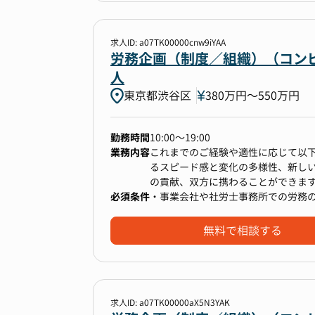
・給与計算
年2回、医療機関支援・訪問看護・
・各種人事関連システム(HRテック)
署に対して異動希望を出せる制度「D
・社会保険手続
求人ID: a07TK00000cnw9iYAA
す。
・勤怠管理
労務企画（制度／組織）（コンピ
・各種法改正、働き方改革等にあわせ
人
・安全衛生管理体制の構築、運用
東京都渋谷区
380万円〜550万円
※業務の変更の範囲：当社業務全般
勤務時間
10:00〜19:00
業務内容
これまでのご経験や適性に応じて以
るスピード感と変化の多様性、新し
【働き方】
の貢献、双方に携わることができま
・直近DXも進めており残業時間月20
必須条件
・事業会社や社労士事務所での労務の
■具体的な業務
従業員管理
無料で相談する
【仕事を通して得られるもの】
・入退社手続、社会保険手続き全般
・上場会社（1,500名規模）での人
・入退職、異動、休職等、人事発令
・様々な職種、勤務形態に対応する
・人員管理、有期雇用管理
・各種法改正、働き方改革等にあわ
・産休育休等の休職者対応
・福利厚生の企画、運営および社内
求人ID: a07TK00000aX5N3YAK
・労務トラブル対応の経験
勤怠管理業務