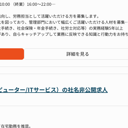
00 （終業）16:00～22:00
9:00等の固定シフトとなる可能性がございます。
出向し、労務担当として活躍いただける方を募集します。
化を図っており、管理部門において幅広くご活躍いただける人材を募集
社手続き、社会保険・年金手続き、社労士対応等）の実務経験5年以上
があり、自らキャッチアップして業務に反映できる知識と行動力をお持
シートなどの基本的なPC操作スキル
末調整、社会保険手続きの最終確認）
詳細を見る
るためアウトソース先との調整、最終確認がメインとなります。
画・施策実行
産業医連携
ューター/ITサービス）の社名非公開求人
用
労使問題・メンタルヘルス対応など）
す。組織の状況に応じて、一部総務業務をサポートいただく可能性がご
て在宅勤務を推奨。