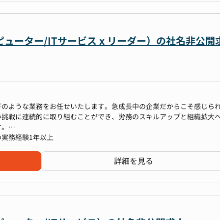
ホスピス事業グループの各社・各事業部への異動希望者が、人材を求める
の導入、活用
ream」があります。主体的にキャリアを選ぶ機会として活用されてい
ューター/ITサービス x リーダー）の社名非公開
た社内人事規程(就業規則など)の作成/改訂
下のような業務をお任せいたします。急成長中の企業だからこそ感じら
い挑戦に連続的に取り組むことができ、労務のスキルアップと組織拡大
す。
時間程度でWLB◎
実務経験1年以上
詳細を見る
事労務管理の経験
に伴う手続き、処理
労務管理（労働時間、賃金制度など）の経験
せた社内人事規程（就業規則など）の作成／改訂の経験
周知等の経験