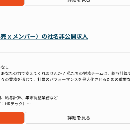
詳細を見る
トへとキャリアアップできます。
グ先とのやりとり）
リアを極めていきたいと考えている方
に組織の土台作りそのものです。経営者の視点で、法人の理念を形にし
、労務の専門家としてキャリアを深める道、幅広い管理部門をリードす
上場企業やさらに大きな規模の組織での労務経験を積みたい方
えを感じられます。
運営に携わる道など、多彩なキャリアパスを描ける環境です。
行っていなかったが、どの企業でも活かせる幅広い経験と知識を兼ね備
に事業運営を開始できるよう、労務の観点から統合プロセス（PMI）を
売 x メンバー）の社名非公開求人
に取り組んでいきたい方
場価値の高い経験を積むことができます。
りたい方
フォーム企業、グループ会社である企業に出向予定となります。
運用/改善
の企画実行
業グループ では、社員一人ひとりが自らのキャリアプランを描き、そ
る業務内容
外なし
支援しています。 購買担当としてバックオフィスから医療機関を支え
あなたの力で支えてくれませんか？ 私たちの労務チームは、給与計算
た新しい事業や職種にチャレンジすることも可能です。
日々の業務を通じて、社員のパフォーマンスを最大化させるための重要
肌で感じながら働けるのが当社の魅力です。あなたの細やかな気配りや
す。
理、給与計算、年末調整業務など
ネージャー
用した業務改善にも積極的にアイデアを出してください。より働きやす
：HRテック）
いきましょう。
ション
詳細を見る
身でキャリアをお選びいただくことができます