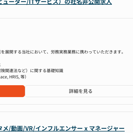
ューター/ITサービス）の社名非公開求人
6超過管理
マネージャー（部長クラス）→人事戦略室室長 など
民税・年末調整等）
者だけでなく、制度設計や人事制度周りに挑戦することも可能です
ストレスチェック）
業を展開する当社において、労務実務業務に携わっていただきます。
）：オンライン→最終面接（執行役員＋グループマネージャー）：対面
上
能性がございます
保険関連法など）に関する基礎知識
す
e, HRIS, 等）
備（精査、改訂、届出など）
派遣管理
詳細を見る
に伴う手続き
程度）
tのExcel・Word・PowerPointwordはあまり使いません）
、給与計算、年末調整）
ス
/動画/VR/インフルエンサー x マネージャー