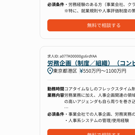
つながります。
必須条件
・労務経験のある方（事業会社、ク
日常的に使うツール
【具体的な業務内容】
※特に、就業規則や人事評価制度の
さらに、労働法改正への対応や就業
・Googleワークスペース（スプレ
1．規程・制度の設計と整備
プデートしていく業務が豊富にあり
・Slack
・各医療法人の理念や事業フェーズ
無料で相談する
担当する領域は労務・総務と幅広く
・法改正への対応及び、組織づくり
管理・オフィス運営まで多岐にわた
2．あるべき体制に向けた人事制度の
また、当社は東証プライム上場グル
■この仕事のやりがい
・M&A後の新人事制度の導入（労務
求人ID: a07TK00000gs6rdYAA
上場企業水準の労務ノウハウを直接
・専門知識・スキルを高めることが
・現場への説明、定着支援までを一
労務企画（制度／組織）（コンピ
制構築に関わることで、市場価値の
・労務のプロフェッショナルとして
東京都港区
550万円〜1100万円
・上場企業の管理部門としての業務
・事業拡大に携わることができる
3．労務オペレーションの改善・支援
【キャリアパス】
・業務フロー整備し、業務改善によ
勤務時間
入社後は、労務のスペシャリストと
コアタイムなしのフレックスタイム
・システムの導入・リプレイスによ
業務内容
業規則改定、労務システムの刷新と
労務業務に加え、人事企画関連の領
■チーム構成
・労務相談対応・トラブルシューテ
には社会保険労務士資格の取得を目
の高いアジェンダも自ら周りを巻き
人事部は、人事採用、人事企画、人
労務担当者がいます。
必須条件
・事業会社での人事企画、労務実務の
担当者の年齢構成は、30代で、年齢
【この仕事の面白さ】
一方で、総務や法務といった領域に
具体的には主に以下のような業務を
・人事系システムの管理/使用経験
ョンなど、日常的に多くのコミュニ
●事業会社労務の”その先”へ:
を養うこともできます。M&Aによる
【労務管理】
一つの会社の労務担当としてではなく
いスケール感とダイナミズムを経験
・給与計算（アウトソーシング先と