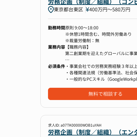
労務企画（制度／組織）（コンピ
・安全管理体制の構築、運用の経験
・36協定順守、過重労働アラート、3
東京都台東区
400万円〜580万円
・年次有給取得モニタリング
【キャリアパス】
給与計算業務
勤務時間
原則 9:00～18:00
・リーダー→マネージャー→グループ
・給与関連処理全般（給与計算・住
※休憩1時間含む、時間外労働あり
・労務領域のスペシャリストや責任
※裁量労働制：無
安全衛生管理
業務内容
【職務内容】
・健康管理全般（健診、予防接種、
第二創業期を迎えたグローバルに事
【選考フロー】
・安全衛生、産業医
書類選考→1次面接（マネージャー
必須条件
＜具体的な職務内容＞
・事業会社での労務実務経験３年以
※面接官、面接回数は変更になる可
その他
・勤怠管理
・各種関連法規（労働基準法、社会
※カジュアル面談スタートも可能で
・社員からの問い合わせ対応
・給与計算
・一般的なPCスキル（GoogleWorkplac
・就業規則、労使協定等の規定の整
・社会保険関連
・人員管理、有期雇用管理、労働者
無料で相談する
■利用しているシステム
・入退職、異動、休職等、人事発令
・slack（メールは社外との連絡利用
・人事労務関連規程管理
・Google Workspace（Microsof
・健康管理全般（健診、予防接種）
・ジョブカン（労務管理、勤怠管理
・安全衛生、産業医、メンタルヘル
求人ID: a07TK00000WOB1uYAH
【仕事のやりがい・魅力】
労務企画（制度／組織）（エンタメ
・幅広い経験を積むことができる