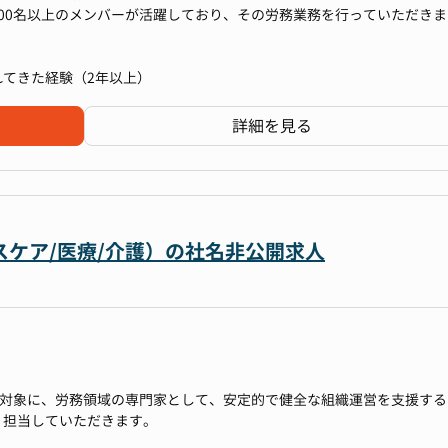
00名以上のメンバーが活躍しており、その労務業務を行っていただきま
、修繕関連、防火防災関連、購買関連、郵便、電話受付など）
てきた経験（2年以上）
損害保険、火災保険、各種旅行系の保険 等）
規模を拡大し成長を続けており、
、オフィス環境の維持管理
わず、スピード感をもって様々な業務に携わることができるため、ご自
詳細を見る
できます。
ど）行政等の手続き
ケア/医療/介護）の社名非公開求人
業管理
厚生運用などの従業員対応
）
ラットフォーム企業の一員となり、さらなるM&Aによる企業拡大を経てこ
です。
務全般を、お持ちの経験に合わせてお任せいたします。
ては、業務の都合により変更あり
を対象に、労務領域の専門家として、安定的で健全な組織運営を支援する
プ会社のPMI（統合作業）に労務担当として携わるチャンスがあります。
1人で全労務業務をやりきれる知識と経験を身に着けて頂きます。
く担当していただきます。
標準化し、新たな仕組みを構築する経験は、労務人材として大きな成長