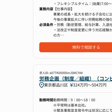
・フレキシブルタイム：(始業)7:00～10:
業務内容
・1日の標準労働時間：8時間
【仕事内容】
※所属長の判断により、10:00～1
事業の成長・拡大を続ける子会社に
今後の事業拡大に伴い労務総務の強
必須条件
ています。
・労務（勤怠管理、給与計算、入退
・法改正や制度変更に伴う対応経験
の方
●主な業務内容
・Word/Excel/PPT/スプレッド
＜労務管理＞（勤怠、給与計算、年
無料で相談する
※給与・社保はアウトソースしてい
・入退社手続き（SmartHR使用）
・休職、復職対応
・就業規則・社内規定の整備・改定
・従業員の働きやすい職場環境の企
求人ID: a07TK00000mJSMCYA4
・労基署・社労士対応、行政対応、
労務企画（制度／組織）（コンピ
・年間労務スケジュールの策定・運
東京都品川区
324万円〜504万円
・社内トラブル・労務リスク対応（
・衛生委員会の運営
・電話・受付対応 など
勤務時間
勤務時間：9：00～18：00
※配属は総務人事グループとなりま
※平常時は基本出社。
います。
※緊急事態宣言発令中は状況に応じ