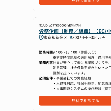
無料で相談する
課題解決をリードするコンサルタン
・社会保険手続き（アウトソーシン
■こんな方にピッタリ
●経営の根幹に携わる経験:
・勤怠管理
・長期的にバックオフィスでのキャ
就業規則や評価制度の策定は、まさ
最終的には、ご自身の志向に応じて
・安全衛生管理
・これまでの労務経験を活かして、
組織の成長を直接的に支援する手応
道、あるいは経営に近い立場で組織
・入退社手続き
・労務として狭いの範囲の業務しか
●M&Aという非連続な成長に携わる:
・労基署、ハローワーク等への対応
求人ID: a07TK00000fzEMkYAM
たい方
新たな仲間となる医療法人がスムーズ
＜想定配属先＞
・社内からの問い合わせ対応
労務企画（制度／組織）（EC/小
・チームとして労務業務の課題解決
推進する、非常にダイナミックで市
以下での配属を想定しています。
・その他、労務業務全般
・本気で労務のスペシャリストにな
東京都新宿区
300万円〜350万円
・雇用元はライフメディアプラット
【人事企画】
・人事制度（等級、評価、報酬等）の
【入社後のキャリアパス】
※業務内容補足
・人事施策、各種制度、福利厚生等
勤務時間
9：00～18：00（休憩60分）
医療機関支援・訪問看護・ホスピス事
【雇入れ直後】仕事概要に記載のあ
・人事組織ポリシーの策定と定着
※労働時間規制の適用除外：適用除
目標にステップアップしていけるよう
【変更の範囲】会社の定める業務
・タレントマネジメント業務
業務内容
社員が安心して働ける環境づくりを、
キャリアを長期的に築くことも、ま
勤怠管理、社会保険手続きといった
役割を担っています。
必須条件
ただの作業ではなく、会社の成長を
・事業会社での労務経験
（キャリアパスの例）
確な仕事が、会社の発展に直結しま
・入退社対応、社保手続き、勤怠管
例１：弊社支援先医療法人の拠点マ
チームの一員として、HRテックを活
・人事関連システムの操作経験（尚可
例２：事業/経営企画等のポジション
組織を、私たちと一緒に創り上げて
・Word、Excel（基本関数）の操作
例３：自社の人事・労務部門のポジ
無料で相談する
※その他、適性と志向に応じてご自
具体的には・・・