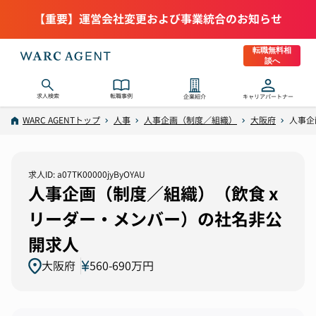
【重要】運営会社変更および事業統合のお知らせ
転職無料相
談へ
求人検索
転職事例
企業紹介
キャリアパートナー
WARC AGENTトップ
人事
人事企画（制度／組織）
大阪府
人事企
求人ID: a07TK00000jyByOYAU
人事企画（制度／組織）（飲食 x
リーダー・メンバー）の社名非公
開求人
大阪府
560-690万円