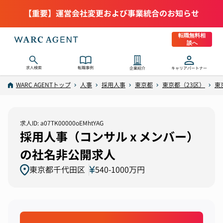
【重要】運営会社変更および事業統合のお知らせ
転職無料相
談へ
求人検索
転職事例
企業紹介
キャリアパートナー
WARC AGENTトップ
人事
採用人事
東京都
東京都（23区）
東
求人ID: a07TK00000oEMhtYAG
採用人事（コンサル x メンバー）
の社名非公開求人
東京都千代田区
540-1000万円