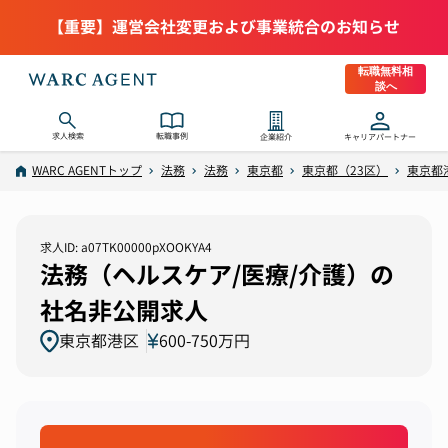
【重要】運営会社変更および事業統合のお知らせ
転職無料相
談へ
求人検索
転職事例
企業紹介
キャリアパートナー
WARC AGENTトップ
法務
法務
東京都
東京都（23区）
東京都
求人ID: a07TK00000pXOOKYA4
法務（ヘルスケア/医療/介護）の
社名非公開求人
東京都港区
600-750万円