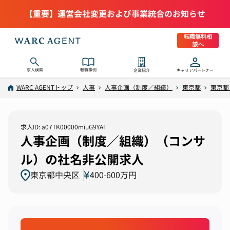
【重要】運営会社変更および事業統合のお知らせ
転職無料相
談へ
求人検索
転職事例
企業紹介
キャリアパートナー
WARC AGENTトップ
人事
人事企画（制度／組織）
東京都
東京都
求人ID: a07TK00000miuG9YAI
人事企画（制度／組織）（コンサ
ル）の社名非公開求人
東京都中央区
400-600万円