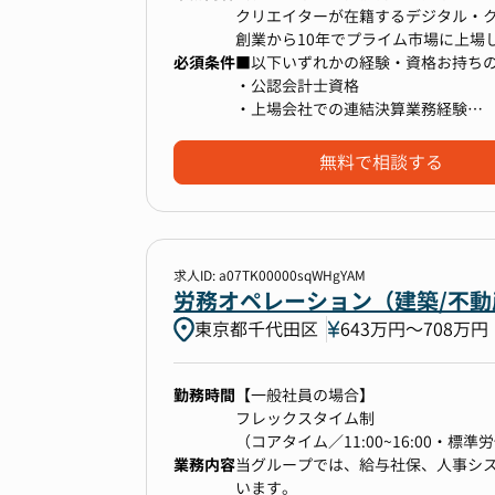
クリエイターが在籍するデジタル・
創業から10年でプライム市場に上場
必須条件
M&Aによる事業拡大、グローバル展
■以下いずれかの経験・資格お持ち
が集結しています。一方で、経理部
・公認会計士資格
本ポジションでは、キャッシュフロー
・上場会社での連結決算業務経験
計を踏まえた投資設計など、専門性
・上場会社での開示資料作成業務経
インフラの見直しを進めており、ま
・事業会社での経理リーダー経験
無料で相談する
こうした環境で働くことで、リーダ
・経営企画、事業開発、事業コンサ
メントスキルも磨くことができます
・プロジェクトのリーダー経験
れるポジションです。
求人ID: a07TK00000sqWHgYAM
【業務詳細】
労務オペレーション（建築/不
■グループ経理
東京都千代田区
643万円〜708万円
・会計論点の検討および監査法人と
・連結および開示業務
・グローバル会計の会計判断・処理
勤務時間
【一般社員の場合】
・連結およびグループ会社決算の財
フレックスタイム制
（コアタイム／11:00~16:00・標
業務内容
当グループでは、給与社保、人事シ
■今後実績に応じてお任せしたい業
【管理監督者として採用の場合】
います。