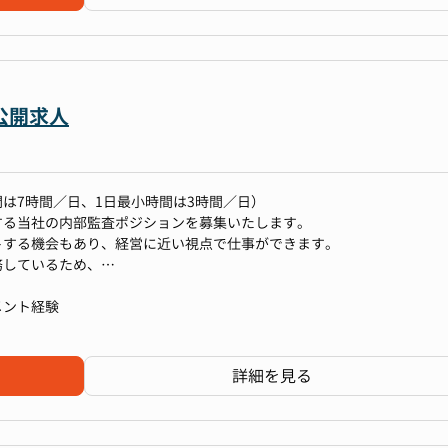
クルーティング、エージェント、求人媒体）
験
効果測定と改善
tem）の使用経験
sourcing）の運用経験
用経験
な経験
規、個人情報保護）
公開求人
設定、進捗管理、育成）
事業部門長、人事企画チーム）
務経験
は7時間／日、1日最小時間は3時間／日）
する当社の内部監査ポジションを募集いたします。
クトマネジメント経験
トする機会もあり、経営に近い視点で仕事ができます。
企画・推進
務しているため、
リアフェア、会社説明会）
に内部監査責任者として本部門を担っていただく予定です。
実行
のチーム）
メント経験
てビジネスレベルの英語力があることが望ましい
データ活用）
ル（PowerPoint等）
詳細を見る
プログラムの運営
渉スキル
略への反映
経験
支援
（個人情報保護、公正採用）