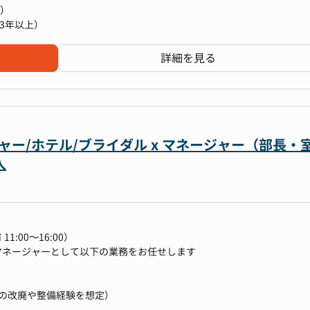
会社をつくるための様々なチャレンジが可能です。
める事が可能です。
上）
ープおよび人事本部メンバーの関係性が非常に良いため、気分良く仕事
いう事もあり、裁量を持ってダイナミックな経験を積む事が可能です。
3年以上）
ため、全社的に利他的な社員が多く、仕事を進めやすいです。
および予実管理（KPIモニタリング）
詳細を見る
体における意思決定のサポート資料作成
事業検討や資本政策等）のリードおよび推進
らなる発展のため、自社M&A～経営管理まで一気通貫でお任せする予定
密にコミュニケーションを取りながら、以下を実行していただきます。
兆円に向けて種々の施策を展開していきます。
ー/ホテル/ブライダル x マネージャー（部長・
ため、自身の仕事がダイレクトに会社の成長・拡大に繋がります。
おけるプリンシパル投資の戦略立案と実行
人
国内)および個人投資家とのコミュニケーションや、彼らへ打ち出すコーポ
、遂行
場からのファイナンスなど、いちIR担当者に留まらず幅広に経験を積
行
ションを取りながら業務に取り組んでいただくため、常に全社的な視点で
体制構築
:00～16:00）
五大商社、大手メーカーや外資系コンサル会社など様々な業界で活躍し
マネージャーとして以下の業務をお任せします
ており、そういったメンバーと切磋琢磨できる環境があります。
プ・モニタリング
画の策定および実行のリード
ィングスの強みであるDXや営業ノウハウの注入による企業価値向上）
の改廃や整備経験を想定）
PDCAサイクルの徹底、予実管理
イトスタッフを含むと600-700名規模）の労務管理