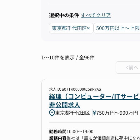
選択中の条件
すべてクリア
東京都千代田区
500万円以上〜上
1〜10件を表示 / 全96件
前へ
求人ID: a07TK00000tC5nRYAS
経理（コンピューター/ITサー
非公開求人
東京都千代田区
750万円〜900万円
勤務時間
10:00～19:00
業務内容
当社は「誰もが価値創造に夢中になれ