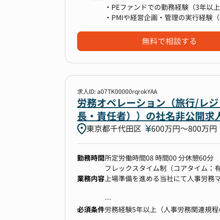
導入の実績があり、働きがいのある
き、同時に経営者としての知見も深
・PEファンドでの勤務経験（3年以
・配属部門である人事サービスグル
・新設ポジションで一人目の採用と
・PMIや経営企画・管理の実行経験（
取り組むことができます。
■CFO補佐
・社是に「利他主義」を掲げている
・経営戦略・中期経営計画の策定支援
無料で相談する
・取締役会・経営会議など重要会議
【業務内容】
・CEO/CFO直轄の特命案件（新規
M&A仲介・テック企業グループのさ
す。
そのため、代表/各子会社の経営陣と
【本ポジションの魅力】
求人ID: a07TK00000rqrokYAA
・M&A総研HDとして、時価総額1
労務オペレーション（旅行/レジャ
横断的に業務を対応いただく想定の
①M&A仲介・テック企業グループに
長・責任者））の社名非公開求
・IRにおいては機関投資家(海外/
・社長とともに新規事業戦略の策定
ートストーリーの策定や開示、資本市
東京都千代田区
600万円〜800万円
・買収案件のソーシング、実行
ことが可能です。
・ファイナンススキームの策定、実
・CEO、CFOと密にコミュニケー
・連続的なM&Aを可能にする社内の
勤務時間
所定労働時間08 時間00 分休憩60分
えるスキルが自然と身につきます。
フレックスタイム制（コアタイム：有 11
・当社にはメガバンク、大手証券、
業務内容
上場準備を進める当社にて人事労務
きた優秀なメンバーが数多く在籍し
②投資実行後のPMI・バリューアッ
・投資先企業のPMI（経営統合）計
・ハンズオンでの経営支援（ホールデ
必須条件
【具体的には】
労務経験5年以上（人事労務関連規程
・経営指標（KPI）のモニタリングと
■労務管理業務：従業員（ホテルアルバ