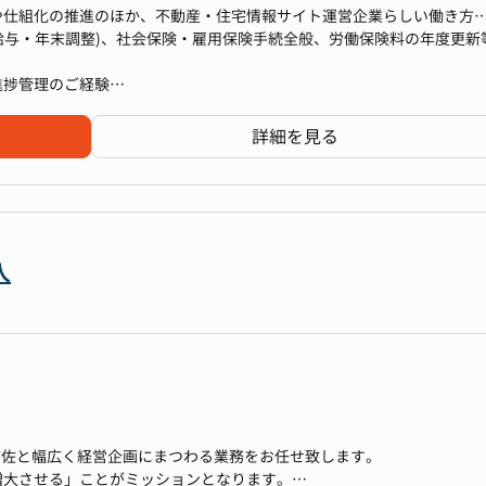
などの責任者
00分）を基本とし、始業・終業・勤務時間に関し、労働者の決定に委ねる。
や仕組化の推進のほか、不動産・住宅情報サイト運営企業らしい働き方
門のPMI
する社員が多いです
ていただきたいと考えています。
・給与・年末調整)、社会保険・雇用保険手続全般、労働保険料の年度更新
括
析・経営支援
経験や志向性を踏まえて業務をアサインさせていただきます。
進捗管理のご経験
み合わせたハイブリッドワークを導入しております。
行など、中心となって推進した経験
日オフィス勤務となっており、チームごとにオフィス勤務日をそろえるこ
与関連データの管理および分析。
されてこられた方で、事業会社の人事にキャリアチェンジしたい方も大
詳細を見る
境をつくっています。ただし、「チームの成果の最大化」の観点から、
用、勤怠データの管理および分析。
の専門性を活かし、以下のミッションを推進いただきます。
変更を可能としております。配属予定部門の働き方については、面接に
報収集と対応。月次業務、年次業務手続きとスケジュールやタスクの管
プロセス改善提案と実行、業務の効率化と自動化の推進、業務フローの
を通じ、グローバルで統一された会計基準の確立をリード
ート、データの整備と管理。
人
与計算や確定申告手続き、赴任、帰任時の対応。）
報サイト運営企業らしい働き方を実現する人事諸施策の新設、改廃、シ
らみの規定の改定は人サにもどしたい）
の立案から実行までを担い、買収した会社の経理PMIを推進
合わせ対応
O補佐と幅広く経営企画にまつわる業務をお任せ致します。
ム設定や、日々の業務改善から、より効率的でセキュアな人事基幹シス
増大させる」ことがミッションとなります。