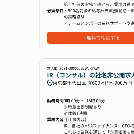
・買収した子会社のCFO、経理部長
始業（09時00分）～終業（18時
給与社保の実務全般から、業務改善
・買収した子会社の経理を含む管理部
必須条件
※メンバーレイヤーは10:00に出社
実現する人事諸施策の企画等を行っ
・500名前後の給与計算実務(勤怠
・親会社での四半期、年度決算の統
の実務経験
・グループ会社の経営管理・経営分
【リモートワーク】
具体的には以下の業務の中から、ご
・チームメンバーの業務サポートや
オフィス勤務とリモートワークを組
・法改正に伴う対応や人事施策の実
全社の基本ルールとしては原則週3
給与計算：給与計算、年末調整、給
※アウトソーシング会社にてご経験
無料で相談する
【ミッション】
でチームワークや心理的に安全な環
勤怠管理：勤怠システムの設定と運
迎です！
本ポジションでは、経理・財務領域
期毎の承認制でチームごとにルール
社会保険業務：法令遵守のための情
ご確認ください。
理。
業務改善と仕組み化の推進：業務の
■グローバル会計の導入推進
直しと最適化。
求人ID: a07TK00000sBWyRYAW
会計方針の検討や監査法人との協議
人事システムの設定変更やアップデ
IR（コンサル）の社名非公開求
（海外駐在者支援：海外駐在者の給
東京都千代田区
600万円〜900万円
人事諸施策の企画：不動産・住宅情
■経理課題の解決と実行
テムの改修や設定見直し。（給与が
経理業務全般の課題に対して、解決策
その他付随する関連業務および問い
勤務時間
9時 00分 ～ 18時 00分
※時差出勤制度あり
※company使用
※休憩1時間
業務内容
【仕事内容】
■仕事の進め方
IR、自社のM&Aファイナンス、CF
新制度に対応した運用設計・システ
これらの業務を通じて「企業価値を