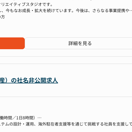
クリエイティブスタジオです。
し、今もなお成長・拡大を続けています。今後は、さらなる事業提携や
開も見据え、経営管理本部の体制強化を進めており、多様な領域の経験
の方
門では人材が不足しており、本募集に至りました。
を含む連結業務、グローバル会計、Web3領域の会計処理、さらには会
の高い業務に携わることができます。また、グループ全体で組織・業務
験
さに変革期にあります。
詳細を見る
ーシップを発揮しながらプロジェクトを推進し、メンバーを率いるマネ
ルティング業務経験
。新しい挑戦に積極的に取り組みたい方にとって、大きな成長機会が得
動産）の社名非公開求人
の協議
全般
務分析
準労働時間／1日8時間）
ステムの設計・運用、海外駐在者支援等を通じて挑戦する社員を支援し
務