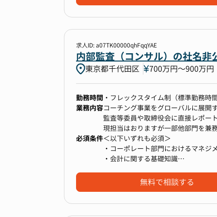
・採用チャネル管理（ダイレクトリ
・技術職（エンジニア等）の採用経
・採用データ分析による採用活動の
・ATS（Applicant Tracking Sys
・採用関連システムの運用管理
・RPO（Recruitment Process Out
・ダイレクトリクルーティングの運
・候補者対応および面接実施の豊富
求人ID: a07TK00000qhFqqYAE
■ 採用チームのマネジメント
・労働法規の基礎知識（採用関連法
内部監査（コンサル）の社名非
・採用チームのマネジメント（目標
東京都千代田区
700万円〜900万円
・採用予算の策定・管理
■ 採用関連の企画経験
・社内ステークホルダーとの連携（
・採用プロセス設計および運用の実
・採用イベントの企画・運営経験
勤務時間
・フレックスタイム制（標準勤務時間
・採用ブランディングの基礎知識
業務内容
コーチング事業をグローバルに展開
■ 採用ブランディング
・採用関連プロジェクトのプロジェ
監査等委員や取締役会に直接レポー
・エンプロイヤーブランディングの
現担当はおりますが一部他部門を兼
・採用イベントの企画・運営（キャ
■ ビジネススキル
必須条件
今回ご入社いただく方には、将来的
＜以下いずれも必須＞
・ダイバーシティ採用施策の立案・
・チームマネジメント経験（3名以上
・コーポレート部門におけるマネジ
・日本語（ネイティブレベル）加え
・会計に関する基礎知識
・データ分析スキル（Excel、ATS
---------------
・コミュニケーション力 / 調整力
■ その他
・プレゼンテーションおよび資料作成スキ
▼主な業務内容
・ITリテラシー
無料で相談する
・インターンシップおよび早期採用
・高いコミュニケーションおよび交
1．内部監査（業務監査）
・労働市場トレンドの分析と採用戦
・ステークホルダーとの交渉・調整
・内部監査の計画策定、実施
・オンボーディングプロセスの改善
・コンプライアンス意識と倫理観
・社長への監査結果報告
・採用関連コンプライアンスの確保