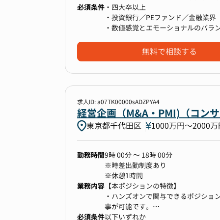
ムの検討などを含むDX推進など、
必須条件
・四大卒以上
社員が安心して働ける環境を整備し
・投資銀行／PEファンド／金融業界
＜具体的な業務内容＞
・数値感覚とエモーショナルのバラ
■IR
・会社の時価総額を高めるために自
■入社後、期待したいこと
・国内、海外機関投資家、個人投資
無料で相談する
・給与計算、社会保険などの実務
・決算説明資料作成、IR資料作成（
・給与計算プロセスの改善や、Exce
・新規投資家開拓
・勤怠・給与などの人事システムの
・エクイティストーリー、コーポレ
・法改正に伴う人事諸施策の企画・
・ファイナンスやM&A等のコーポレ
※英語を使う業務はありますが、通
求人ID: a07TK00000sADZPYA4
りません。
経営企画（M&A・PMI)（コン
■長期的に期待したいこと
東京都千代田区
1000万円〜2000
・組織長として、グループをリード
・スペシャリストとして、システム
■M&Aファイナンス
・将来的な法改正や社会的変化に対
・資金調達戦略の立案・実行
勤務時間
9時 00分 ～ 18時 00分
-資金調達スキームの検討
※時差出勤制度あり
-金融機関との交渉・関係構築 等
※休憩1時間
■やりがい・魅力
・財務分析・バリュエーション
業務内容
【本ポジションの特徴】
・給与計算や社会保険事務手続き、
-買収対象企業の企業価値算定
・ハンズオンで関与できるポジショ
ることでスキルアップすることがで
-買収スキームや統合後のシナジー効
事が可能です。
・新たな企画（育児・介護休業法の
・ディールサポート、管理
必須条件
・M&Aの川上（戦略）から川下（実
以下いずれか