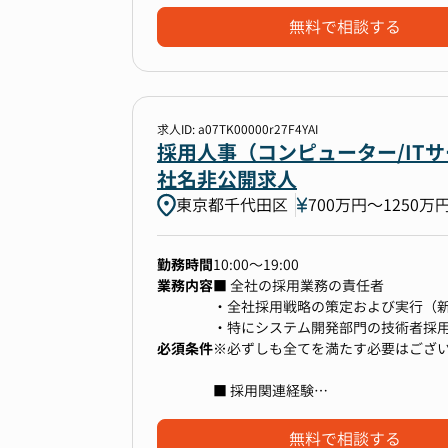
・ガバナンス体制の構築・強化
■給与計算業務：給与計算の管理・
無料で相談する
■規定整備：人事規定・労務規定の整
【社風】
・一人ではなくチームで協力して仕
【ポジションの魅力】
・合理性を重視し、DXやシステム化
・IPO準備中の成長企業で、人事労
求人ID: a07TK00000r27F4YAI
・年功序列を廃し、年齢や社歴に関
・現在上場を目指しており、管理部
採用人事（コンピューター/IT
・人事労務のスペシャリストとして
社名非公開求人
・将来的には採用や教育研修、人事
東京都千代田区
700万円〜1250万
マネージャーとしてのキャリアパス
勤務時間
10:00～19:00
業務内容
■ 全社の採用業務の責任者
・全社採用戦略の策定および実行（
・特にシステム開発部門の技術者採用
必須条件
・採用プロセスの設計および採用KP
※必ずしも全てを満たす必要はござ
■ 採用関連経験
■ 採用プロセスの設計・最適化（選
・採用業務の実務経験5年以上（事業
・候補者体験（CX）の向上施策の企
・採用KPIの設定およびモニタリング
無料で相談する