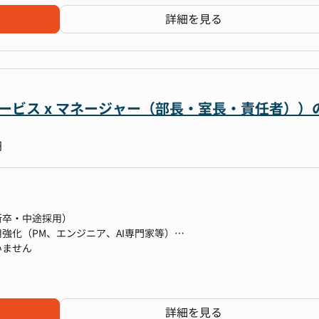
運営を行っていただきます。
詳細を見る
備や見直しを行い、IPO準備に向けた体制強化
事をする志向性のメンバーが多いため、相談しやすい
によって無駄な業務や会議を極力排除する文化
務部門の責任者として活躍できます。
わらず成果と実力を正当に評価する風土
門の強化を図っているフェーズです。
サービス x マネージャー（部長・室長・責任者））
、会社の成長に大きく貢献できるやりがいのあるポジションです。
企画など人事業務全般にも携わっていただくことも可能で、総合的な人
円
を描くことができます。
新卒・中途採用）
強化（PM、エンジニア、AI専門家等）
Iマネジメント
いません
考フロー、評価基準の構築）
会社または人材紹介会社）
画・実施
経験
詳細を見る